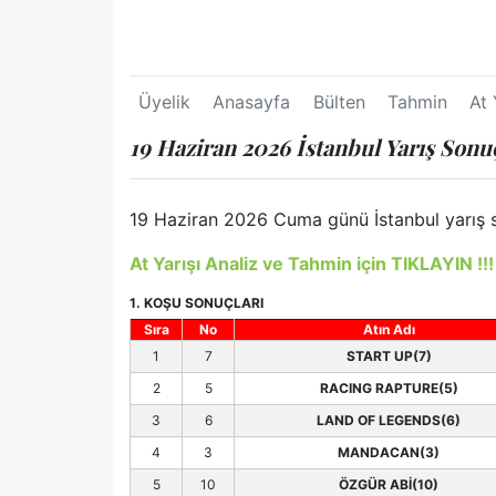
Üyelik
Anasayfa
Bülten
Tahmin
At 
19 Haziran 2026 İstanbul Yarış Sonu
19 Haziran 2026 Cuma günü İstanbul yarış so
At Yarışı Analiz ve Tahmin için TIKLAYIN !!!
1. KOŞU SONUÇLARI
Sıra
No
Atın Adı
1
7
START UP(7)
2
5
RACING RAPTURE(5)
3
6
LAND OF LEGENDS(6)
4
3
MANDACAN(3)
5
10
ÖZGÜR ABİ(10)