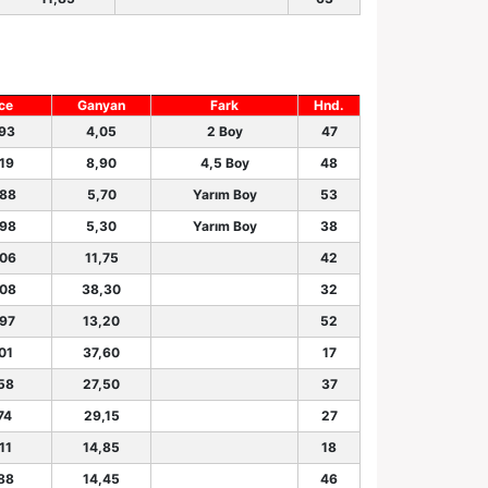
ce
Ganyan
Fark
Hnd.
.93
4,05
2 Boy
47
.19
8,90
4,5 Boy
48
.88
5,70
Yarım Boy
53
.98
5,30
Yarım Boy
38
.06
11,75
42
.08
38,30
32
.97
13,20
52
01
37,60
17
.58
27,50
37
74
29,15
27
11
14,85
18
.88
14,45
46