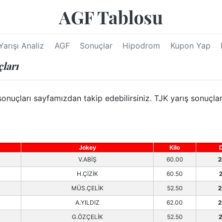
AGF Tablosu
Yarışı Analiz
AGF
Sonuçlar
Hipodrom
Kupon Yap
çları
nuçları sayfamızdan takip edebilirsiniz. TJK yarış sonuçlar
Jokey
Kilo
V.ABİŞ
60.00
2
H.ÇİZİK
60.50
2
MÜS.ÇELİK
52.50
2
A.YILDIZ
62.00
2
G.ÖZÇELİK
52.50
2