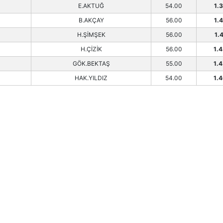
E.AKTUĞ
54.00
1.
B.AKÇAY
56.00
1.
H.ŞİMŞEK
56.00
1.
H.ÇİZİK
56.00
1.
GÖK.BEKTAŞ
55.00
1.
HAK.YILDIZ
54.00
1.