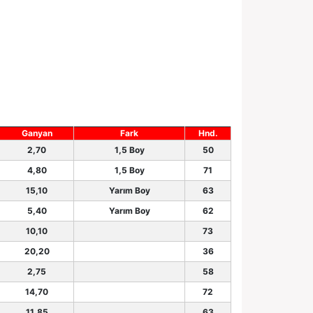
Ganyan
Fark
Hnd.
2,70
1,5 Boy
50
4,80
1,5 Boy
71
15,10
Yarım Boy
63
5,40
Yarım Boy
62
10,10
73
20,20
36
2,75
58
14,70
72
11,85
63