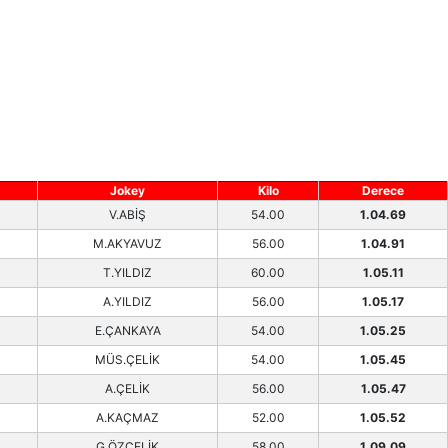
Jokey
Kilo
Derece
V.ABİŞ
54.00
1.04.69
M.AKYAVUZ
56.00
1.04.91
T.YILDIZ
60.00
1.05.11
A.YILDIZ
56.00
1.05.17
E.ÇANKAYA
54.00
1.05.25
MÜS.ÇELİK
54.00
1.05.45
A.ÇELİK
56.00
1.05.47
A.KAÇMAZ
52.00
1.05.52
G.ÖZÇELİK
58.00
1.09.09