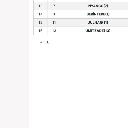
13
7
PİYANGO(7)
14
1
SERİNTEPE(1)
15
11
JULNAR(11)
16
13
ÜMİTZADE(13)
TL