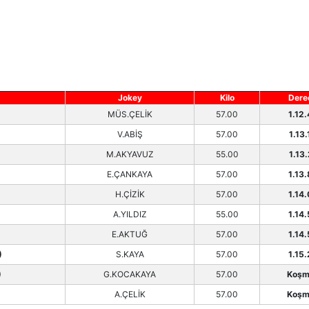
Jokey
Kilo
Dere
MÜS.ÇELİK
57.00
1.12
V.ABİŞ
57.00
1.13.
M.AKYAVUZ
55.00
1.13.
E.ÇANKAYA
57.00
1.13
H.ÇİZİK
57.00
1.14
A.YILDIZ
55.00
1.14
E.AKTUĞ
57.00
1.14.
)
S.KAYA
57.00
1.15
)
G.KOCAKAYA
57.00
Koşm
A.ÇELİK
57.00
Koşm