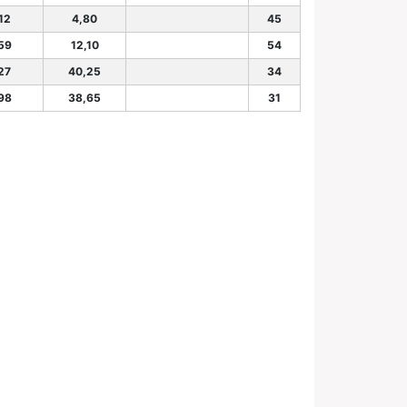
12
4,80
45
.59
12,10
54
27
40,25
34
.98
38,65
31