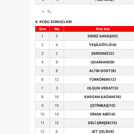
TL
4. KOŞU SONUÇLARI
Sıra
No
Atın Adı
1
5
DENİZ SAVAŞI(5)
2
4
YEŞİLKÖYLÜ(4)
3
2
SERDENİZ(2)
4
9
UDARHAN(9)
5
8
ALTIN DOST(8)
6
12
TÜRKÖREN(12)
7
3
OLGUN VEDAT(3)
8
16
KAPGAN KAĞAN(16)
9
10
ÇETİNBAŞ(10)
10
14
SİNAN ABİ(14)
11
15
DELİ ŞİMŞEK(15)
12
6
JET ÇELİK(6)