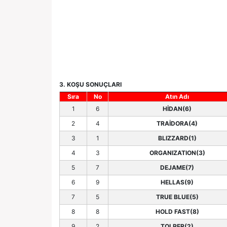
3. KOŞU SONUÇLARI
Sıra
No
Atın Adı
1
6
HİDAN(6)
2
4
TRAİDORA(4)
3
1
BLIZZARD(1)
4
3
ORGANIZATION(3)
5
7
DEJAME(7)
6
9
HELLAS(9)
7
5
TRUE BLUE(5)
8
8
HOLD FAST(8)
9
2
TOLPER(2)