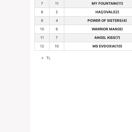
7
11
MY FOUNTAIN(11)
8
2
HAÇOVALI(2)
9
4
POWER OF SISTERS(4)
10
6
WARRIOR MAN(6)
11
7
ANGEL KISS(7)
12
10
MS EVDOXIA(10)
TL