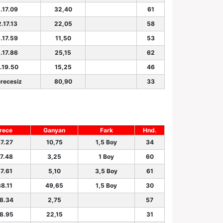
.17.09
32,40
61
2.17.13
22,05
58
.17.59
11,50
53
.17.86
25,15
62
.19.50
15,25
46
recesiz
80,90
33
rece
Ganyan
Fark
Hnd.
37.27
10,75
1,5 Boy
34
37.48
3,25
1 Boy
60
37.61
5,10
3,5 Boy
61
38.11
49,65
1,5 Boy
30
38.34
2,75
57
38.95
22,15
31