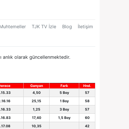
Muhtemeller
TJK TV İzle
Blog
İletişim
ı anlık olarak güncellenmektedir.
Derece
Ganyan
Fark
Hnd.
.15.33
4,50
5 Boy
57
.16.16
25,15
1 Boy
58
.16.33
1,25
3 Boy
57
.16.83
17,40
1,5 Boy
60
.17.08
10,35
42