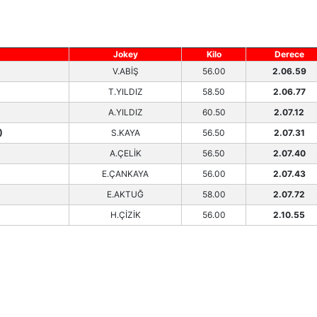
Jokey
Kilo
Derece
V.ABİŞ
56.00
2.06.59
T.YILDIZ
58.50
2.06.77
A.YILDIZ
60.50
2.07.12
)
S.KAYA
56.50
2.07.31
A.ÇELİK
56.50
2.07.40
E.ÇANKAYA
56.00
2.07.43
E.AKTUĞ
58.00
2.07.72
H.ÇİZİK
56.00
2.10.55