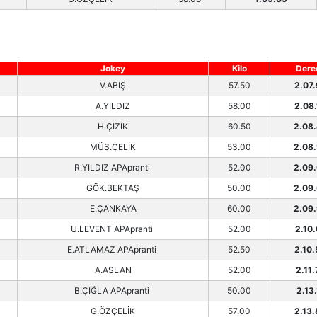
Jokey
Kilo
Dere
V.ABİŞ
57.50
2.07
A.YILDIZ
58.00
2.08
H.ÇİZİK
60.50
2.08
MÜS.ÇELİK
53.00
2.08
R.YILDIZ APApranti
52.00
2.09
GÖK.BEKTAŞ
50.00
2.09
E.ÇANKAYA
60.00
2.09
U.LEVENT APApranti
52.00
2.10.
E.ATLAMAZ APApranti
52.50
2.10
A.ASLAN
52.00
2.11.
B.ÇIĞLA APApranti
50.00
2.13.
G.ÖZÇELİK
57.00
2.13