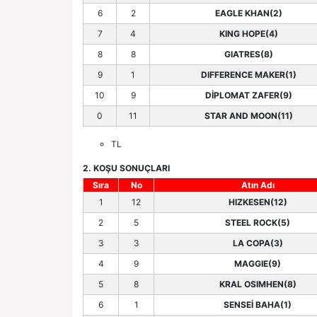
6
2
EAGLE KHAN(2)
7
4
KING HOPE(4)
8
8
GIATRES(8)
9
1
DIFFERENCE MAKER(1)
10
9
DİPLOMAT ZAFER(9)
0
11
STAR AND MOON(11)
TL
2. KOŞU SONUÇLARI
Sıra
No
Atın Adı
1
12
HIZKESEN(12)
2
5
STEEL ROCK(5)
3
3
LA COPA(3)
4
9
MAGGIE(9)
5
8
KRAL OSIMHEN(8)
6
1
SENSEİ BAHA(1)