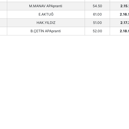
M.MANAV APApranti
54.50
2.15.
E.AKTUĞ
61.00
2.16
HAK.YILDIZ
51.00
2.17.
B.ÇETİN APApranti
52.00
2.18