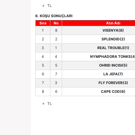
TL
6. KOŞU SONUÇLARI
Sıra
No
Atın Adı
1
8
VISENYA(8)
2
2
SPLENDID(2)
3
1
REAL TROUBLE(1)
4
4
NYMPHADORA TONKS(4
5
5
OHRID INCISI(5)
6
7
LA JEFA(7)
7
3
FLY FOREVER(3)
8
6
CAPE COD(6)
TL