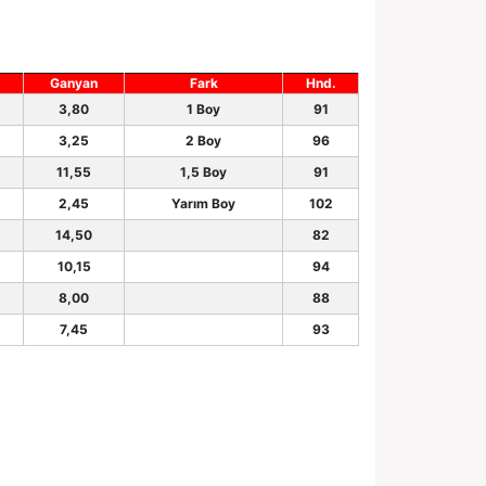
Ganyan
Fark
Hnd.
3,80
1 Boy
91
3,25
2 Boy
96
11,55
1,5 Boy
91
2,45
Yarım Boy
102
14,50
82
10,15
94
8,00
88
7,45
93