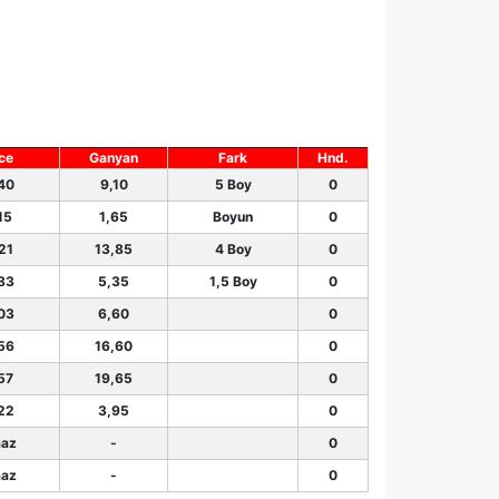
ce
Ganyan
Fark
Hnd.
.40
9,10
5 Boy
0
15
1,65
Boyun
0
21
13,85
4 Boy
0
.83
5,35
1,5 Boy
0
.03
6,60
0
.56
16,60
0
57
19,65
0
.22
3,95
0
az
-
0
az
-
0