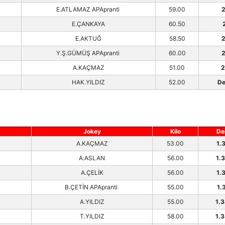
E.ATLAMAZ APApranti
59.00
2
E.ÇANKAYA
60.50
E.AKTUĞ
58.50
2
Y.Ş.GÜMÜŞ APApranti
60.00
2
A.KAÇMAZ
51.00
2
HAK.YILDIZ
52.00
De
Jokey
Kilo
De
A.KAÇMAZ
53.00
1.
A.ASLAN
56.00
1.
A.ÇELİK
56.00
1.
B.ÇETİN APApranti
55.00
1.
A.YILDIZ
55.00
1.
T.YILDIZ
58.00
1.