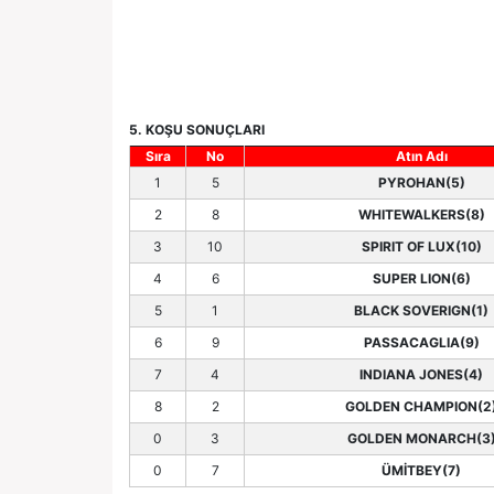
5. KOŞU SONUÇLARI
Sıra
No
Atın Adı
1
5
PYROHAN(5)
2
8
WHITEWALKERS(8)
3
10
SPIRIT OF LUX(10)
4
6
SUPER LION(6)
5
1
BLACK SOVERIGN(1)
6
9
PASSACAGLIA(9)
7
4
INDIANA JONES(4)
8
2
GOLDEN CHAMPION(2
0
3
GOLDEN MONARCH(3
0
7
ÜMİTBEY(7)