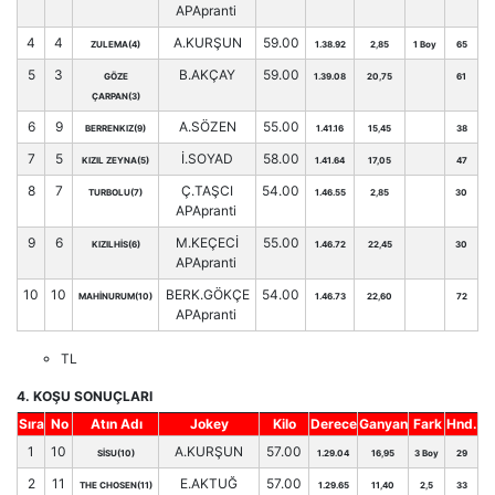
APApranti
4
4
A.KURŞUN
59.00
ZULEMA(4)
1.38.92
2,85
1 Boy
65
5
3
B.AKÇAY
59.00
GÖZE
1.39.08
20,75
61
ÇARPAN(3)
6
9
A.SÖZEN
55.00
BERRENKIZ(9)
1.41.16
15,45
38
7
5
İ.SOYAD
58.00
KIZIL ZEYNA(5)
1.41.64
17,05
47
8
7
Ç.TAŞCI
54.00
TURBOLU(7)
1.46.55
2,85
30
APApranti
9
6
M.KEÇECİ
55.00
KIZILHİS(6)
1.46.72
22,45
30
APApranti
10
10
BERK.GÖKÇE
54.00
MAHİNURUM(10)
1.46.73
22,60
72
APApranti
TL
4. KOŞU SONUÇLARI
Sıra
No
Atın Adı
Jokey
Kilo
Derece
Ganyan
Fark
Hnd.
1
10
A.KURŞUN
57.00
SİSU(10)
1.29.04
16,95
3 Boy
29
2
11
E.AKTUĞ
57.00
THE CHOSEN(11)
1.29.65
11,40
2,5
33