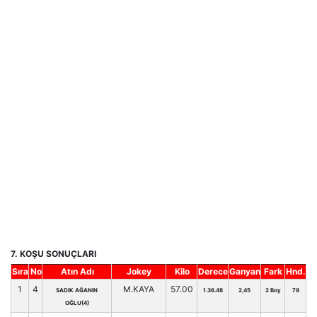
7. KOŞU SONUÇLARI
Sıra
No
Atın Adı
Jokey
Kilo
Derece
Ganyan
Fark
Hnd.
1
4
M.KAYA
57.00
SADIK AĞANIN
1.36.48
2,45
2 Boy
78
OĞLU(4)