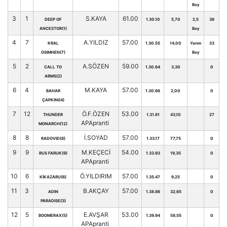
Boy
3
1
S.KAYA
61.00
DEEP OF
1.30.10
5,70
2,5
36
ANCESTOR(1)
Boy
4
7
A.YILDIZ
57.00
KRAL
1.30.55
14,00
Yarım
33
OSIMHEN(7)
Boy
5
2
A.SÖZEN
59.00
CALL TO
1.30.64
3,30
0
ARMS(2)
6
4
M.KAYA
57.00
BAHAR
1.30.66
2,00
0
ÇAPKINI(4)
7
12
Ö.F.ÖZEN
53.00
THUNDER
1.31.81
43,10
27
APApranti
MONARCH(12)
8
8
İ.SOYAD
57.00
RADOVID(8)
1.33.17
77,75
0
9
9
M.KEÇECİ
54.00
RUS FARUK(9)
1.33.93
19,35
0
APApranti
10
6
Ö.YILDIRIM
57.00
KİKAZARU(6)
1.35.47
9,25
0
11
3
B.AKÇAY
57.00
ADIN
1.38.86
32,65
0
PARADISE(3)
12
5
E.AVŞAR
53.00
BOOMERAX(5)
1.39.94
58,55
0
APApranti