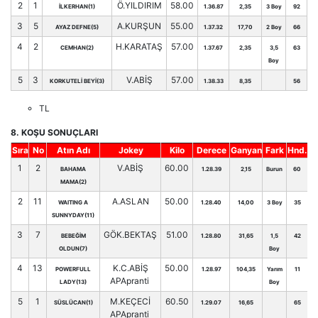
2
1
Ö.YILDIRIM
58.00
İLKERHAN(1)
1.36.87
2,35
3 Boy
92
3
5
A.KURŞUN
55.00
AYAZ DEFNE(5)
1.37.32
17,70
2 Boy
66
4
2
H.KARATAŞ
57.00
CEMHAN(2)
1.37.67
2,35
3,5
63
Boy
5
3
V.ABİŞ
57.00
KORKUTELİ BEYİ(3)
1.38.33
8,35
56
TL
8. KOŞU SONUÇLARI
Sıra
No
Atın Adı
Jokey
Kilo
Derece
Ganyan
Fark
Hnd.
1
2
V.ABİŞ
60.00
BAHAMA
1.28.39
2,15
Burun
60
MAMA(2)
2
11
A.ASLAN
50.00
WAITING A
1.28.40
14,00
3 Boy
35
SUNNYDAY(11)
3
7
GÖK.BEKTAŞ
51.00
BEBEĞİM
1.28.80
31,65
1,5
42
OLDUN(7)
Boy
4
13
K.C.ABİŞ
50.00
POWERFULL
1.28.97
104,35
Yarım
11
APApranti
LADY(13)
Boy
5
1
M.KEÇECİ
60.50
SÜSLÜCAN(1)
1.29.07
16,65
65
APApranti