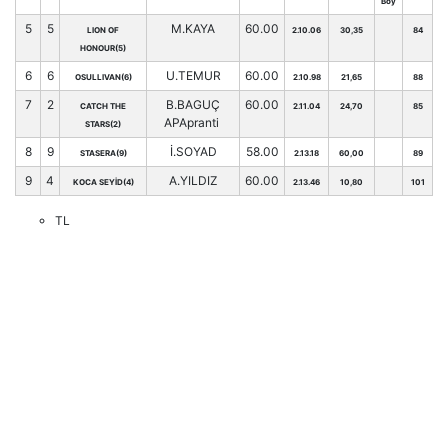
Boy
5
5
M.KAYA
60.00
LION OF
2.10.06
30,35
84
HONOUR(5)
6
6
U.TEMUR
60.00
OSULLIVAN(6)
2.10.98
21,65
88
7
2
B.BAGUÇ
60.00
CATCH THE
2.11.04
24,70
85
APApranti
STARS(2)
8
9
İ.SOYAD
58.00
STASERA(9)
2.13.18
60,00
89
9
4
A.YILDIZ
60.00
KOCA SEYİD(4)
2.13.46
10,80
101
TL