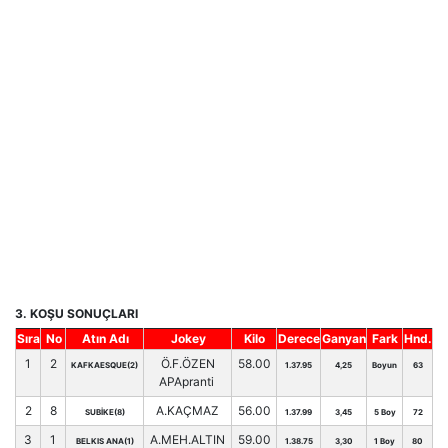
3. KOŞU SONUÇLARI
Sıra
No
Atın Adı
Jokey
Kilo
Derece
Ganyan
Fark
Hnd.
1
2
Ö.F.ÖZEN
58.00
KAFKAESQUE(2)
1.37.95
4,25
Boyun
63
APApranti
2
8
A.KAÇMAZ
56.00
SUBİKE(8)
1.37.99
3,45
5 Boy
72
3
1
A.MEH.ALTIN
59.00
BELKIS ANA(1)
1.38.75
3,30
1 Boy
80