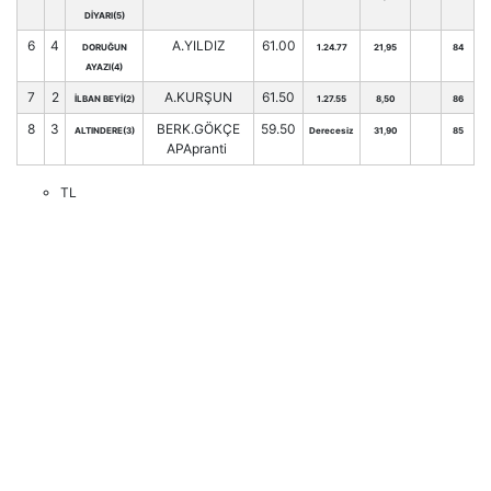
DİYARI(5)
6
4
A.YILDIZ
61.00
DORUĞUN
1.24.77
21,95
84
AYAZI(4)
7
2
A.KURŞUN
61.50
İLBAN BEYİ(2)
1.27.55
8,50
86
8
3
BERK.GÖKÇE
59.50
ALTINDERE(3)
Derecesiz
31,90
85
APApranti
TL