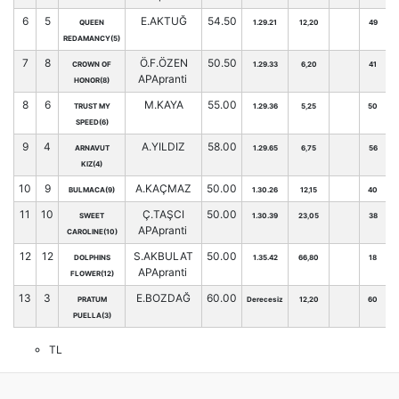
6
5
E.AKTUĞ
54.50
QUEEN
1.29.21
12,20
49
REDAMANCY(5)
7
8
Ö.F.ÖZEN
50.50
CROWN OF
1.29.33
6,20
41
APApranti
HONOR(8)
8
6
M.KAYA
55.00
TRUST MY
1.29.36
5,25
50
SPEED(6)
9
4
A.YILDIZ
58.00
ARNAVUT
1.29.65
6,75
56
KIZ(4)
10
9
A.KAÇMAZ
50.00
BULMACA(9)
1.30.26
12,15
40
11
10
Ç.TAŞCI
50.00
SWEET
1.30.39
23,05
38
APApranti
CAROLINE(10)
12
12
S.AKBULAT
50.00
DOLPHINS
1.35.42
66,80
18
APApranti
FLOWER(12)
13
3
E.BOZDAĞ
60.00
PRATUM
Derecesiz
12,20
60
PUELLA(3)
TL