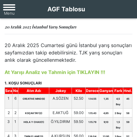
AGF Tablosu
20 Aralık 2025 İstanbul Yarış Sonuçları
20 Aralık 2025 Cumartesi günü İstanbul yarış sonuçları
sayfamızdan takip edebilirsiniz. TJK yarış sonuçları
anlık olarak güncellenmektedir.
At Yarışı Analiz ve Tahmin için TIKLAYIN !!!
1. KOŞU SONUÇLARI
Sıra
No
Atın Adı
Jokey
Kilo
Derece
Ganyan
Fark
Hnd.
1
6
A.SÖZEN
52.50
CREATIVE MIND(6)
1.14.55
1,35
4,5
45
Boy
2
2
E.AKTUĞ
59.00
KOÇAKTAY(2)
1.15.43
4,65
2 Boy
58
3
1
Ö.YILDIRIM
59.50
HOLA Y CHAO(1)
1.15.79
9,10
1,5
59
Boy
4
3
A.KURŞUN
56.00
TWIN FLAME(3)
1.16.04
13,95
3 Boy
52