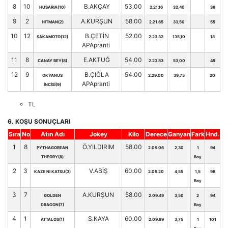
8
10
B.AKÇAY
53.00
HUSARIA(10)
2.21.16
32,40
38
9
2
A.KURŞUN
58.00
HITMAN(2)
2.21.65
33,50
55
10
12
B.ÇETİN
52.00
SAKAMOTO(12)
2.23.32
135,10
18
APApranti
11
8
E.AKTUĞ
54.00
CANAY BEY(8)
2.23.83
53,00
49
12
9
B.ÇIĞLA
54.00
OKYANUS
2.29.00
39,75
20
APApranti
İNCİSİ(9)
TL
6. KOŞU SONUÇLARI
Sıra
No
Atın Adı
Jokey
Kilo
Derece
Ganyan
Fark
Hnd.
1
8
Ö.YILDIRIM
58.00
PYTHAGOREAN
2.09.06
2,30
1
94
THEORY(8)
Boy
2
3
V.ABİŞ
60.00
KAZE NI KATSU(3)
2.09.20
4,55
1,5
98
Boy
3
7
A.KURŞUN
58.00
GOLDEN
2.09.49
3,50
2
94
DRAGON(7)
Boy
4
1
S.KAYA
60.00
ATTALOS(1)
2.09.89
3,75
1
101