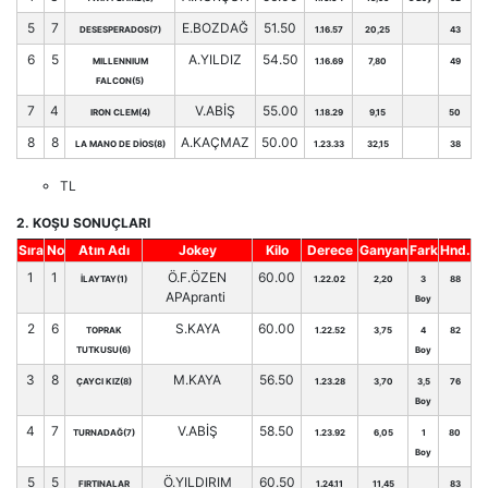
5
7
E.BOZDAĞ
51.50
DESESPERADOS(7)
1.16.57
20,25
43
6
5
A.YILDIZ
54.50
MILLENNIUM
1.16.69
7,80
49
FALCON(5)
7
4
V.ABİŞ
55.00
IRON CLEM(4)
1.18.29
9,15
50
8
8
A.KAÇMAZ
50.00
LA MANO DE DİOS(8)
1.23.33
32,15
38
TL
2. KOŞU SONUÇLARI
Sıra
No
Atın Adı
Jokey
Kilo
Derece
Ganyan
Fark
Hnd.
1
1
Ö.F.ÖZEN
60.00
İLAYTAY(1)
1.22.02
2,20
3
88
APApranti
Boy
2
6
S.KAYA
60.00
TOPRAK
1.22.52
3,75
4
82
TUTKUSU(6)
Boy
3
8
M.KAYA
56.50
ÇAYCI KIZ(8)
1.23.28
3,70
3,5
76
Boy
4
7
V.ABİŞ
58.50
TURNADAĞ(7)
1.23.92
6,05
1
80
Boy
5
5
Ö.YILDIRIM
60.50
FIRTINALAR
1.24.11
11,45
83