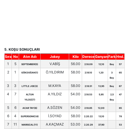
5. KOŞU SONUÇLARI
Sıra
No
Atın Adı
Jokey
Kilo
Derece
Ganyan
Fark
Hnd.
1
5
V.ABİŞ
56.00
SEPTEMBER(5)
2.18.09
12,10
Baş
57
2
1
Ö.YILDIRIM
58.00
GÖKDOĞAN(1)
2.18.10
1,20
3
65
Boy
3
3
M.KAYA
58.00
LITTLE JOE(3)
2.18.51
13,95
Baş
67
4
7
A.YILDIZ
54.00
ALTUN
2.18.53
5,95
2,5
47
YILDIZ(7)
Boy
5
6
A.SÖZEN
54.00
ACAR TAY(6)
2.18.85
12,00
65
6
4
İ.SOYAD
58.00
SUPERSONIC(4)
2.20.22
13,10
78
7
11
A.KAÇMAZ
53.00
MARISCAL(11)
2.20.29
37,90
53