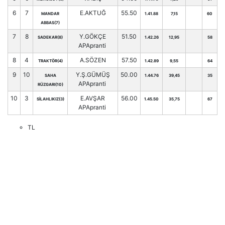
6
7
E.AKTUĞ
55.50
MANDAR
1.41.88
7,15
60
ABBAS(7)
7
8
Y.GÖKÇE
51.50
SADEKAR(8)
1.42.26
12,95
58
APApranti
8
4
A.SÖZEN
57.50
TRAKTÖR(4)
1.42.89
9,55
64
9
10
Y.Ş.GÜMÜŞ
50.00
SAHA
1.44.76
39,45
35
APApranti
RÜZGARI(10)
10
3
E.AVŞAR
56.00
SİLAHLIKIZ(3)
1.45.50
35,75
67
APApranti
TL