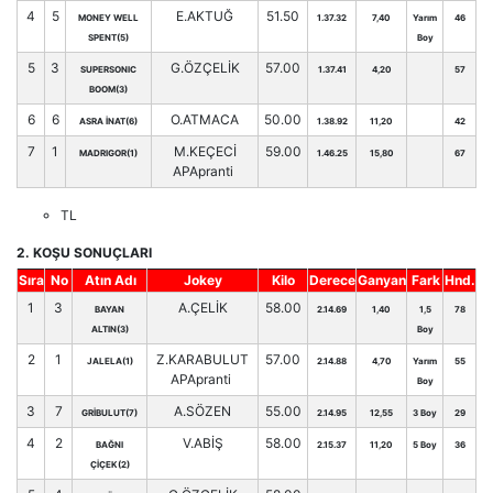
4
5
E.AKTUĞ
51.50
MONEY WELL
1.37.32
7,40
Yarım
46
SPENT(5)
Boy
5
3
G.ÖZÇELİK
57.00
SUPERSONIC
1.37.41
4,20
57
BOOM(3)
6
6
O.ATMACA
50.00
ASRA İNAT(6)
1.38.92
11,20
42
7
1
M.KEÇECİ
59.00
MADRIGOR(1)
1.46.25
15,80
67
APApranti
TL
2. KOŞU SONUÇLARI
Sıra
No
Atın Adı
Jokey
Kilo
Derece
Ganyan
Fark
Hnd.
1
3
A.ÇELİK
58.00
BAYAN
2.14.69
1,40
1,5
78
ALTIN(3)
Boy
2
1
Z.KARABULUT
57.00
JALELA(1)
2.14.88
4,70
Yarım
55
APApranti
Boy
3
7
A.SÖZEN
55.00
GRİBULUT(7)
2.14.95
12,55
3 Boy
29
4
2
V.ABİŞ
58.00
BAĞNI
2.15.37
11,20
5 Boy
36
ÇİÇEK(2)