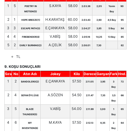
1
5
S.KAYA
58.00
POETRY IN
2.03.36
2,05
Yarım
90
MOTION(5)
Boy
2
1
H.KARATAŞ
60.00
HOPE BREEZE(1)
2.03.43
2,60
4,5 Boy
95
3
3
E.ÇANKAYA
58.00
ESCAPE PATH(3)
2.04.27
3,85
5 Boy
94
4
4
V.ABİŞ
58.00
FIREBENDER(4)
2.05.16
14,25
13 Boy
85
5
2
A.ÇELİK
58.00
EARLY BURNING(2)
2.08.01
7,30
82
TL
9. KOŞU SONUÇLARI
Sıra
No
Atın Adı
Jokey
Kilo
Derece
Ganyan
Fark
Hnd.
1
2
E.ÇANKAYA
57.50
BANDOLERO(2)
2.11.05
3,95
3
72
Boy
2
4
A.SÖZEN
54.50
SEFAKÖYLÜ(4)
2.11.47
7,35
3,5
66
Boy
3
5
V.ABİŞ
54.00
BLAZE
2.11.99
3,00
1
65
THUNDER(5)
Boy
4
6
M.KAYA
57.50
MY
2.12.13
6,35
2
64
INVENTION(6)
Boy