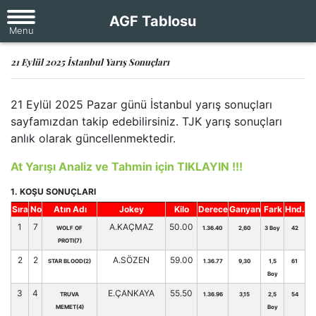
AGF Tablosu
21 Eylül 2025 İstanbul Yarış Sonuçları
21 Eylül 2025 Pazar günü İstanbul yarış sonuçları
sayfamızdan takip edebilirsiniz. TJK yarış sonuçları
anlık olarak güncellenmektedir.
At Yarışı Analiz ve Tahmin için TIKLAYIN !!!
1. KOŞU SONUÇLARI
Sıra
No
Atın Adı
Jokey
Kilo
Derece
Ganyan
Fark
Hnd.
1
7
A.KAÇMAZ
50.00
WOLF OF
1.36.40
2,60
3 Boy
42
PROTI(7)
2
2
A.SÖZEN
59.00
STAR BLOOD(2)
1.36.77
9,30
1,5
61
Boy
3
4
E.ÇANKAYA
55.50
TRUVA
1.36.96
3,15
2,5
54
MEMET(4)
Boy