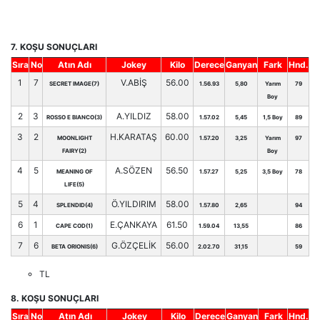
7. KOŞU SONUÇLARI
Sıra
No
Atın Adı
Jokey
Kilo
Derece
Ganyan
Fark
Hnd.
1
7
V.ABİŞ
56.00
SECRET IMAGE(7)
1.56.93
5,80
Yarım
79
Boy
2
3
A.YILDIZ
58.00
ROSSO E BIANCO(3)
1.57.02
5,45
1,5 Boy
89
3
2
H.KARATAŞ
60.00
MOONLIGHT
1.57.20
3,25
Yarım
97
FAIRY(2)
Boy
4
5
A.SÖZEN
56.50
MEANING OF
1.57.27
5,25
3,5 Boy
78
LIFE(5)
5
4
Ö.YILDIRIM
58.00
SPLENDID(4)
1.57.80
2,65
94
6
1
E.ÇANKAYA
61.50
CAPE COD(1)
1.59.04
13,55
86
7
6
G.ÖZÇELİK
56.00
BETA ORIONIS(6)
2.02.70
31,15
59
TL
8. KOŞU SONUÇLARI
Sıra
No
Atın Adı
Jokey
Kilo
Derece
Ganyan
Fark
Hnd.