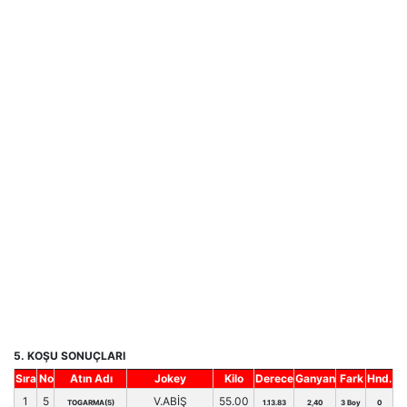
5. KOŞU SONUÇLARI
Sıra
No
Atın Adı
Jokey
Kilo
Derece
Ganyan
Fark
Hnd.
1
5
V.ABİŞ
55.00
TOGARMA(5)
1.13.83
2,40
3 Boy
0