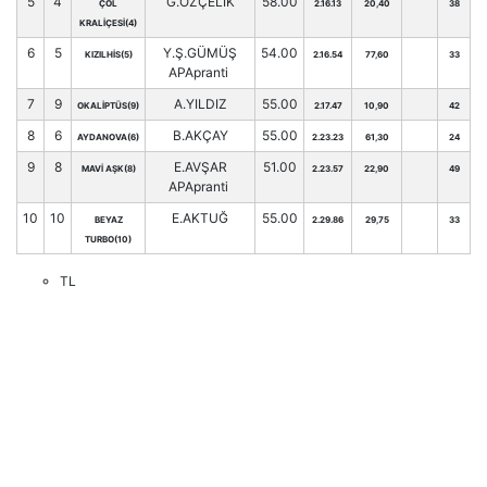
5
4
G.ÖZÇELİK
58.00
ÇÖL
2.16.13
20,40
38
KRALİÇESİ(4)
6
5
Y.Ş.GÜMÜŞ
54.00
KIZILHİS(5)
2.16.54
77,60
33
APApranti
7
9
A.YILDIZ
55.00
OKALİPTÜS(9)
2.17.47
10,90
42
8
6
B.AKÇAY
55.00
AYDANOVA(6)
2.23.23
61,30
24
9
8
E.AVŞAR
51.00
MAVİ AŞK(8)
2.23.57
22,90
49
APApranti
10
10
E.AKTUĞ
55.00
BEYAZ
2.29.86
29,75
33
TURBO(10)
TL