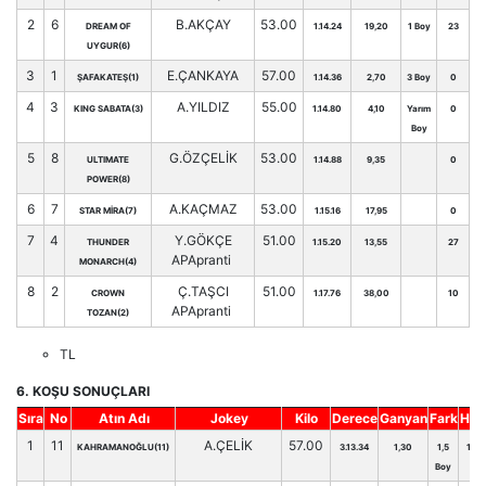
2
6
B.AKÇAY
53.00
DREAM OF
1.14.24
19,20
1 Boy
23
UYGUR(6)
3
1
E.ÇANKAYA
57.00
ŞAFAKATEŞ(1)
1.14.36
2,70
3 Boy
0
4
3
A.YILDIZ
55.00
KING SABATA(3)
1.14.80
4,10
Yarım
0
Boy
5
8
G.ÖZÇELİK
53.00
ULTIMATE
1.14.88
9,35
0
POWER(8)
6
7
A.KAÇMAZ
53.00
STAR MİRA(7)
1.15.16
17,95
0
7
4
Y.GÖKÇE
51.00
THUNDER
1.15.20
13,55
27
APApranti
MONARCH(4)
8
2
Ç.TAŞCI
51.00
CROWN
1.17.76
38,00
10
APApranti
TOZAN(2)
TL
6. KOŞU SONUÇLARI
Sıra
No
Atın Adı
Jokey
Kilo
Derece
Ganyan
Fark
Hnd
1
11
A.ÇELİK
57.00
KAHRAMANOĞLU(11)
3.13.34
1,30
1,5
107
Boy