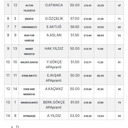
5
12
O.ATMACA
50.00
ALTUN
2.12.41
22,25
47
YILDIZ(12)
6
3
G.ÖZÇELİK
57.00
SİAN(3)
2.12.88
21,50
71
7
7
E.AKTUĞ
56.50
CROWNED(7)
2.13.13
57,05
62
8
9
A.ASLAN
51.50
RUN FOR
2.13.64
49,00
52
HOPE(9)
9
13
HAK.YILDIZ
50.00
MARDİ
2.13.70
11,50
44
GRAS(13)
10
10
Y.GÖKÇE
51.00
MAZATLAN(10)
2.13.71
11,20
51
APApranti
11
11
E.AVŞAR
50.50
STARLİNK(11)
2.14.83
60,55
50
APApranti
12
14
A.KAÇMAZ
50.00
STAR AND
2.15.64
41,55
42
MOON(14)
13
1
BERK.GÖKÇE
61.00
MANDACAN(1)
2.16.30
27,65
75
APApranti
14
8
A.YILDIZ
53.00
HITMAN(8)
2.16.34
13,05
55
TL