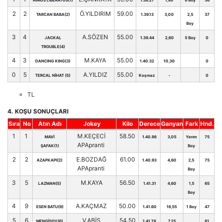
AIMUS LIBERATUS(1)
1.38.27
1,90
6 Boy
36
2
2
Ö.YILDIRIM
59.00
TARCAN BABA(2)
1.39.13
3,00
2,5
37
Boy
3
4
A.SÖZEN
55.00
JACKAL
1.39.44
2,60
5 Boy
0
TROUBLE(4)
4
3
M.KAYA
55.00
DANCING KING(3)
1.40.32
10,30
0
0
5
A.YILDIZ
55.00
TERCAL NİHAT (5)
Koşmaz
-
0
TL
4. KOŞU SONUÇLARI
Sıra
No
Atın Adı
Jokey
Kilo
Derece
Ganyan
Fark
Hnd.
1
1
M.KEÇECİ
58.50
MAVİ
1.40.86
3,05
Yarım
75
APApranti
ŞAFAK(1)
Boy
2
2
E.BOZDAĞ
61.00
AZAPKAPI(2)
1.40.93
4,60
2,5
75
APApranti
Boy
3
5
M.KAYA
56.50
LAZMAN(5)
1.41.31
4,60
1,5
65
Boy
4
9
A.KAÇMAZ
50.00
ESEN BATU(9)
1.41.60
16,55
1 Boy
47
5
6
V.ABİŞ
54.50
MENGİSOY(6)
1.41.78
7,25
61