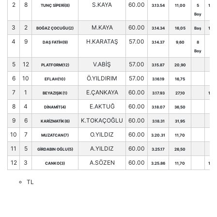
2
8
S.KAYA
60.00
TUNÇ SİPERİ(8)
3.13.54
11,00
5
102
Boy
3
2
M.KAYA
60.00
BOĞAZ ÇOCUĞU(2)
3.14.34
16,05
Baş
106
4
9
H.KARATAŞ
57.00
DAŞ FATİH(9)
3.14.37
9,60
8
99
Boy
5
12
V.ABİŞ
57.00
PLATFORM(12)
3.15.87
20,90
93
6
10
Ö.YILDIRIM
57.00
EFLAH(10)
3.16.19
16,75
92
7
1
E.ÇANKAYA
60.00
BEYAZIŞIK(1)
3.17.93
27,10
104
8
4
E.AKTUĞ
60.00
DİNAMİT(4)
3.18.07
36,50
94
9
6
K.TOKAÇOĞLU
60.00
KARİZMATİK(6)
3.18.31
31,95
97
10
7
O.YILDIZ
60.00
MUZATCAN(7)
3.20.31
11,70
95
11
5
A.YILDIZ
60.00
GİRDABIN OĞLU(5)
3.25.17
26,50
94
12
3
A.SÖZEN
60.00
CANKO(3)
3.25.86
11,70
104
TL