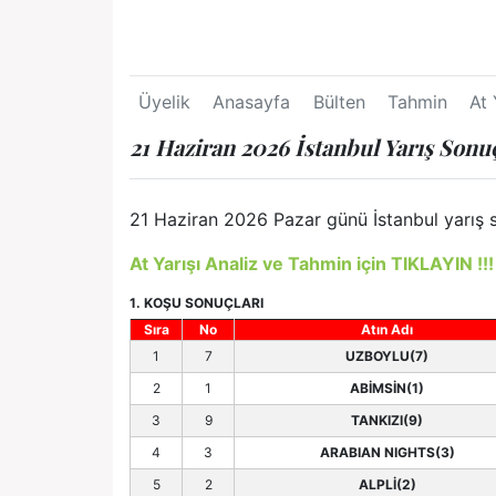
Üyelik
Anasayfa
Bülten
Tahmin
At 
21 Haziran 2026 İstanbul Yarış Sonuç
21 Haziran 2026 Pazar günü İstanbul yarış so
At Yarışı Analiz ve Tahmin için TIKLAYIN !!!
1. KOŞU SONUÇLARI
Sıra
No
Atın Adı
1
7
UZBOYLU(7)
2
1
ABİMSİN(1)
3
9
TANKIZI(9)
4
3
ARABIAN NIGHTS(3)
5
2
ALPLİ(2)