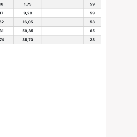
16
1,75
59
17
9,20
59
.62
16,05
53
31
59,85
65
.74
35,70
28