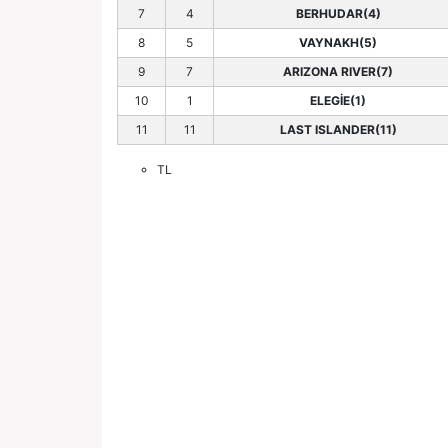
7
4
BERHUDAR(4)
8
5
VAYNAKH(5)
9
7
ARIZONA RIVER(7)
10
1
ELEGİE(1)
11
11
LAST ISLANDER(11)
TL