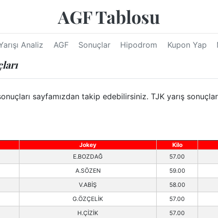
AGF Tablosu
Yarışı Analiz
AGF
Sonuçlar
Hipodrom
Kupon Yap
ları
nuçları sayfamızdan takip edebilirsiniz. TJK yarış sonuçlar
Jokey
Kilo
E.BOZDAĞ
57.00
A.SÖZEN
59.00
V.ABİŞ
58.00
G.ÖZÇELİK
57.00
H.ÇİZİK
57.00