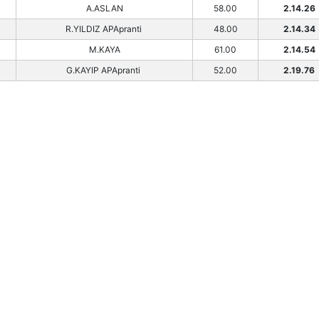
A.ASLAN
58.00
2.14.26
R.YILDIZ APApranti
48.00
2.14.34
M.KAYA
61.00
2.14.54
G.KAYIP APApranti
52.00
2.19.76