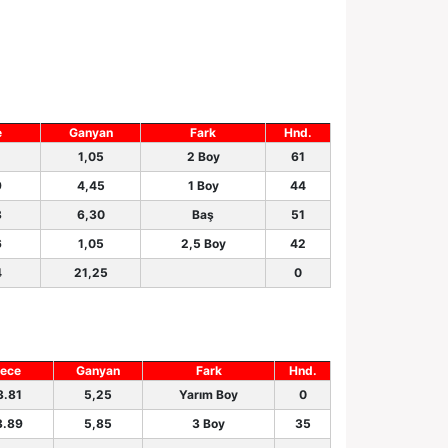
e
Ganyan
Fark
Hnd.
2
1,05
2 Boy
61
9
4,45
1 Boy
44
3
6,30
Baş
51
6
1,05
2,5 Boy
42
4
21,25
0
ece
Ganyan
Fark
Hnd.
3.81
5,25
Yarım Boy
0
3.89
5,85
3 Boy
35