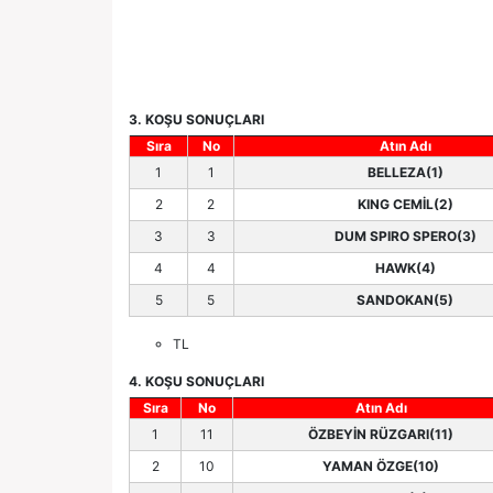
3. KOŞU SONUÇLARI
Sıra
No
Atın Adı
1
1
BELLEZA(1)
2
2
KING CEMİL(2)
3
3
DUM SPIRO SPERO(3)
4
4
HAWK(4)
5
5
SANDOKAN(5)
TL
4. KOŞU SONUÇLARI
Sıra
No
Atın Adı
1
11
ÖZBEYİN RÜZGARI(11)
2
10
YAMAN ÖZGE(10)