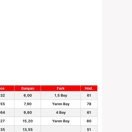
ece
Ganyan
Fark
Hnd.
.32
6,00
1,5 Boy
61
.55
7,90
Yarım Boy
78
.64
9,60
4 Boy
61
.27
15,20
Yarım Boy
80
.35
13,55
51