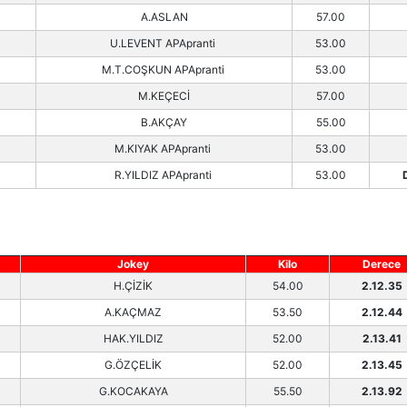
A.ASLAN
57.00
U.LEVENT APApranti
53.00
M.T.COŞKUN APApranti
53.00
M.KEÇECİ
57.00
B.AKÇAY
55.00
M.KIYAK APApranti
53.00
R.YILDIZ APApranti
53.00
Jokey
Kilo
Derece
H.ÇİZİK
54.00
2.12.35
A.KAÇMAZ
53.50
2.12.44
HAK.YILDIZ
52.00
2.13.41
G.ÖZÇELİK
52.00
2.13.45
G.KOCAKAYA
55.50
2.13.92