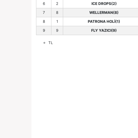
6
2
ICE DROPS(2)
7
8
WELLERMAN(8)
8
1
PATRONA HOLİ(1)
9
9
FLY YAZICI(9)
TL