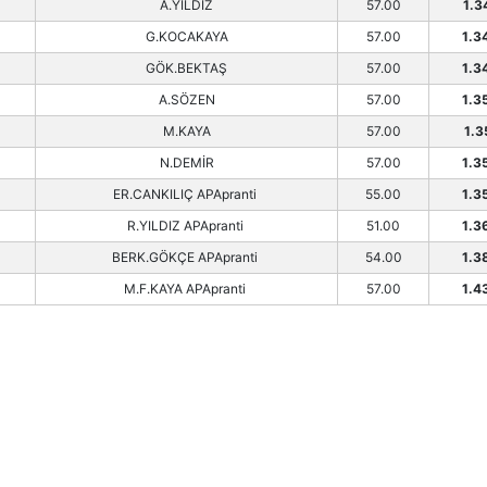
A.YILDIZ
57.00
1.3
G.KOCAKAYA
57.00
1.3
GÖK.BEKTAŞ
57.00
1.3
A.SÖZEN
57.00
1.3
M.KAYA
57.00
1.3
N.DEMİR
57.00
1.3
ER.CANKILIÇ APApranti
55.00
1.3
R.YILDIZ APApranti
51.00
1.3
BERK.GÖKÇE APApranti
54.00
1.3
M.F.KAYA APApranti
57.00
1.4