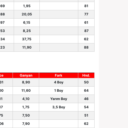
.69
1,95
81
.88
20,05
77
.97
6,15
61
.53
8,25
87
.34
37,75
62
.23
11,90
88
ce
Ganyan
Fark
Hnd.
31
8,90
4 Boy
50
00
11,60
1 Boy
64
11
4,10
Yarım Boy
46
17
1,75
3,5 Boy
54
75
7,50
51
.06
7,90
62