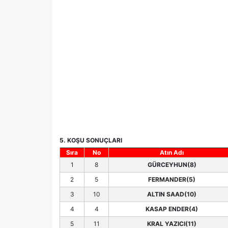
5. KOŞU SONUÇLARI
Sıra
No
Atın Adı
1
8
GÜRCEYHUN(8)
2
5
FERMANDER(5)
3
10
ALTIN SAAD(10)
4
4
KASAP ENDER(4)
5
11
KRAL YAZICI(11)