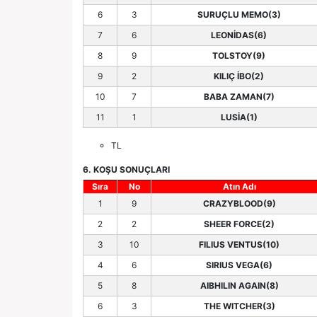
6
3
SURUÇLU MEMO(3)
7
6
LEONİDAS(6)
8
9
TOLSTOY(9)
9
2
KILIÇ İBO(2)
10
7
BABA ZAMAN(7)
11
1
LUSİA(1)
TL
6. KOŞU SONUÇLARI
Sıra
No
Atın Adı
1
9
CRAZYBLOOD(9)
2
2
SHEER FORCE(2)
3
10
FILIUS VENTUS(10)
4
6
SIRIUS VEGA(6)
5
8
AIBHILIN AGAIN(8)
6
3
THE WITCHER(3)