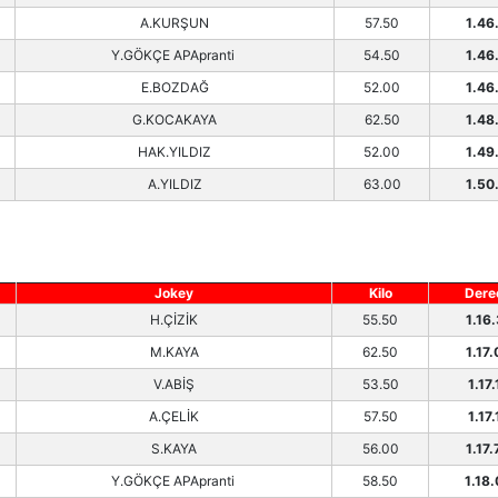
A.KURŞUN
57.50
1.46
Y.GÖKÇE APApranti
54.50
1.46
E.BOZDAĞ
52.00
1.46
G.KOCAKAYA
62.50
1.48
HAK.YILDIZ
52.00
1.49
A.YILDIZ
63.00
1.50
Jokey
Kilo
Dere
H.ÇİZİK
55.50
1.16.
M.KAYA
62.50
1.17.
V.ABİŞ
53.50
1.17.
A.ÇELİK
57.50
1.17.
S.KAYA
56.00
1.17.
Y.GÖKÇE APApranti
58.50
1.18