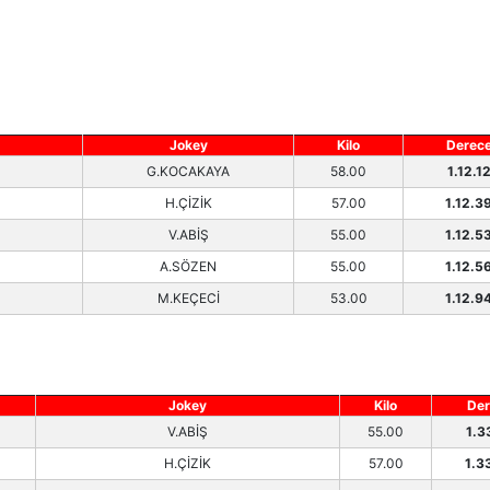
Jokey
Kilo
Derec
G.KOCAKAYA
58.00
1.12.1
H.ÇİZİK
57.00
1.12.3
V.ABİŞ
55.00
1.12.5
A.SÖZEN
55.00
1.12.5
M.KEÇECİ
53.00
1.12.9
Jokey
Kilo
Der
V.ABİŞ
55.00
1.3
H.ÇİZİK
57.00
1.3