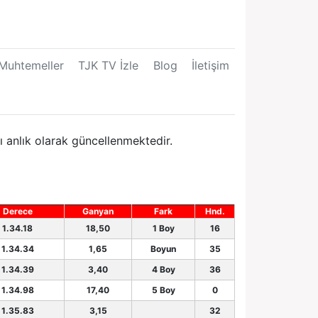
Muhtemeller
TJK TV İzle
Blog
İletişim
ı anlık olarak güncellenmektedir.
Derece
Ganyan
Fark
Hnd.
1.34.18
18,50
1 Boy
16
1.34.34
1,65
Boyun
35
1.34.39
3,40
4 Boy
36
1.34.98
17,40
5 Boy
0
1.35.83
3,15
32