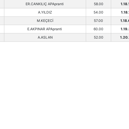
ER.CANKILIÇ APApranti
58.00
1.18.
A.YILDIZ
54.00
1.18.
M.KEÇECİ
57.00
1.18
E.AKPINAR APApranti
60.00
1.19.
A.ASLAN
52.00
1.20