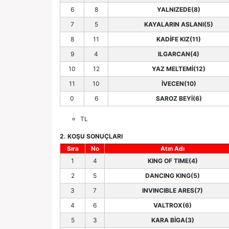
6
8
YALNIZEDE(8)
7
5
KAYALARIN ASLANI(5)
8
11
KADİFE KIZ(11)
9
4
ILGARCAN(4)
10
12
YAZ MELTEMİ(12)
11
10
İVECEN(10)
0
6
SAROZ BEYİ(6)
TL
2. KOŞU SONUÇLARI
Sıra
No
Atın Adı
1
4
KING OF TIME(4)
2
5
DANCING KING(5)
3
7
INVINCIBLE ARES(7)
4
6
VALTROX(6)
5
3
KARA BİGA(3)