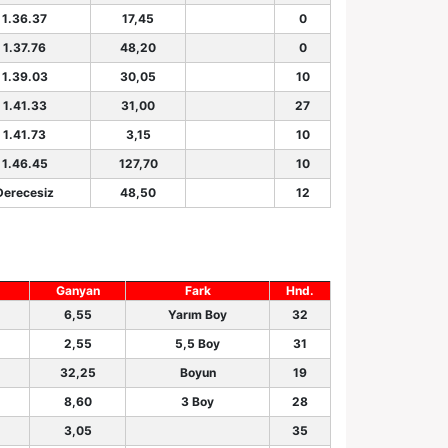
1.36.37
17,45
0
1.37.76
48,20
0
1.39.03
30,05
10
1.41.33
31,00
27
1.41.73
3,15
10
1.46.45
127,70
10
Derecesiz
48,50
12
Ganyan
Fark
Hnd.
6,55
Yarım Boy
32
2,55
5,5 Boy
31
32,25
Boyun
19
8,60
3 Boy
28
3,05
35