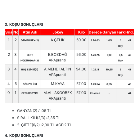
3. KOŞU SONUÇLARI
Sıra
No
Atın Adı
Jokey
Kilo
Derece
Ganyan
Fark
Hnd.
1
2
A.ÇELİK
59.00
ÖZMEN BEY(2)
1.26.63
1,05
1
47
Boy
2
3
E.BOZDAĞ
56.00
SERT
1.26.75
6,10
8,5
45
APApranti
HÜKÜMDAR(3)
Boy
3
4
A.MEHDİ ALTIN
54.00
HOŞ ESİNTİ(4)
1.28.11
10,55
8
41
APApranti
Boy
4
5
M.KAYA
57.00
OĞUZELİ(5)
1.29.54
6,55
43
0
1
M.ALİ AKGÖBEK
57.00
CESURSOY(1)
Koşmaz
-
44
APApranti
GANYAN(2) :1,05 TL
SIRALI İKİLİ(2/3) :2,35 TL
2. ÇİFTE(6/2) :2,90 TL AGF:2 TL
4. KOŞU SONUÇLARI