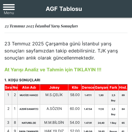
AGF Tablosu
23 Temmuz 2025 İstanbul Yarış Sonuçları
23 Temmuz 2025 Çarşamba günü İstanbul yarış
sonuçları sayfamızdan takip edebilirsiniz. TJK yarış
sonuçları anlık olarak güncellenmektedir.
At Yarışı Analiz ve Tahmin için TIKLAYIN !!!
1. KOŞU SONUÇLARI
Sıra
No
Atın Adı
Jokey
Kilo
Derece
Ganyan
Fark
Hnd.
1
2
M.S.ÇELİK
58.00
MUCİZE HAN(2)
1.47.11
1,80
2,5
89
Boy
2
1
A.SÖZEN
60.00
AZERİ DAMAT(1)
1.47.54
11,10
2,5
84
Boy
3
8
M.M.BİLGİN
54.00
NATUREL(8)
1.47.91
24,40
1 Boy
65
4
9
HAK.YILDIZ
52.00
BABA ZAMAN(9)
1.48.06
26,65
Boyun
61