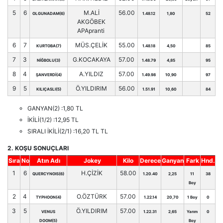
5
6
M.ALİ
56.00
OLGUNADAM(6)
1.48.12
1,80
52
AKGÖBEK
APApranti
6
7
MÜS.ÇELİK
55.00
KURTOBA(7)
1.48.18
4,50
85
7
3
G.KOCAKAYA
57.00
NİĞBOLU(3)
1.48.79
4,85
95
8
4
A.YILDIZ
57.00
ŞANVERDİ(4)
1.49.98
10,90
97
9
5
Ö.YILDIRIM
56.00
KILIÇASLI(5)
1.51.91
10,60
84
GANYAN(2) :1,80 TL
İKİLİ(1/2) :12,95 TL
SIRALI İKİLİ(2/1) :16,20 TL TL
2. KOŞU SONUÇLARI
Sıra
No
Atın Adı
Jokey
Kilo
Derece
Ganyan
Fark
Hnd.
1
6
H.ÇİZİK
58.00
QUERCYNOIS(6)
1.20.40
2,25
11
38
Boy
2
4
O.ÖZTÜRK
57.00
TYPHOON(4)
1.22.14
20,70
1 Boy
0
3
5
Ö.YILDIRIM
57.00
VENUS
1.22.31
2,65
Yarım
0
DOOM(5)
Boy