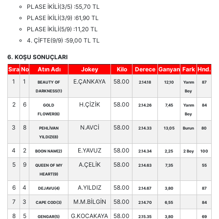
PLASE İKİLİ(3/5) :55,70 TL
PLASE İKİLİ(3/9) :61,90 TL
PLASE İKİLİ(5/9) :11,20 TL
4. ÇİFTE(9/9) :59,00 TL TL
6. KOŞU SONUÇLARI
Sıra
No
Atın Adı
Jokey
Kilo
Derece
Ganyan
Fark
Hnd.
1
1
E.ÇANKAYA
58.00
BEAUTY OF
2.14.18
12,10
Yarım
87
DARKNESS(1)
Boy
2
6
H.ÇİZİK
58.00
GOLD
2.14.26
7,45
Yarım
84
FLOWER(6)
Boy
3
8
N.AVCİ
58.00
PEHLİVAN
2.14.33
13,05
Burun
80
YILDIZI(8)
4
2
E.YAVUZ
58.00
BOON NAM(2)
2.14.34
2,25
2 Boy
100
5
9
A.ÇELİK
58.00
QUEEN OF MY
2.14.63
7,35
55
HEART(9)
6
4
A.YILDIZ
58.00
DEJAVU(4)
2.14.67
3,80
87
7
3
M.M.BİLGİN
58.00
CAPE COD(3)
2.14.70
6,55
84
8
5
G.KOCAKAYA
58.00
GENGAR(5)
2.15.35
3,80
69