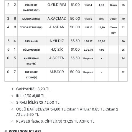
2
2
Ö.YILDIRIM
61.00
PRINCE OF
1.57.14
4,00
Burun
95
DARKNESS(2)
3
6
A.KAÇMAZ
50.00
MUCHACHO(6)
1.57.15
2,15
7 Boy
79
4
8
A.ASLAN
50.00
TOROS EXPRESS(8)
1.58.16
14,90
Yarım
62
Boy
5
4
A.YILDIZ
56.50
ARSLAN(4)
1.58.27
20,20
86
6
1
H.ÇİZİK
61.00
OĞLUMSUN(1)
2.00.70
4,90
95
0
5
A.SÖZEN
55.50
KHAN KHAN
Koşmaz
-
84
BABY(5)
0
7
M.BAYIR
50.00
THE WHITE
Koşmaz
-
82
STORM(7)
GANYAN(3) :3,20 TL
İKİLİ(2/3) :6,95 TL
SIRALI İKİLİ(3/2) :12,00 TL
ÜÇLÜ BAHİS(3/2/6) :54,60 TL Çıkan 1 ATLla:10,85 TL Çıkan 2
ATLla:5,60 TL
PLASE() :İade, 6. ÇİFTE(1/3) :37,25 TL AGF:6 TL
8. KOŞU SONUÇLARI