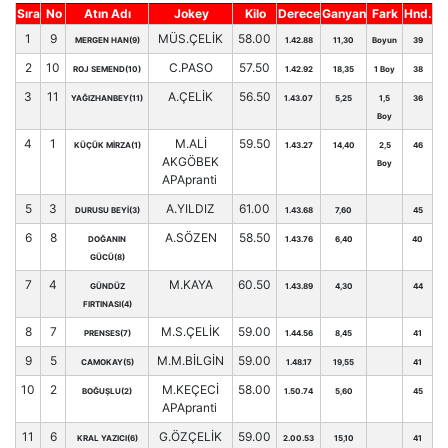
Sıra
No
Atın Adı
Jokey
Kilo
Derece
Ganyan
Fark
Hnd.
1
9
MÜS.ÇELİK
58.00
MERGEN HAN(9)
1.42.88
11,30
Boyun
39
2
10
C.PASO
57.50
ROJ SEMEND(10)
1.42.92
18,35
1 Boy
38
3
11
A.ÇELİK
56.50
YAĞIZHANBEY(11)
1.43.07
5,25
1,5
36
Boy
4
1
M.ALİ
59.50
KÜÇÜK MİRZA(1)
1.43.27
14,40
2,5
46
AKGÖBEK
Boy
APApranti
5
3
A.YILDIZ
61.00
DURUSU BEYİ(3)
1.43.68
7,60
45
6
8
A.SÖZEN
58.50
DOĞANIN
1.43.76
6,40
40
GÜCÜ(8)
7
4
M.KAYA
60.50
GÜNDÜZ
1.43.89
4,30
44
FIRTINASI(4)
8
7
M.S.ÇELİK
59.00
PRENSES(7)
1.44.56
8,45
41
9
5
M.M.BİLGİN
59.00
CAMOKAY(5)
1.48.17
19,55
41
10
2
M.KEÇECİ
58.00
BOĞUŞLU(2)
1.50.74
5,60
45
APApranti
11
6
G.ÖZÇELİK
59.00
KRAL YAZICI(6)
2.00.53
15,10
41