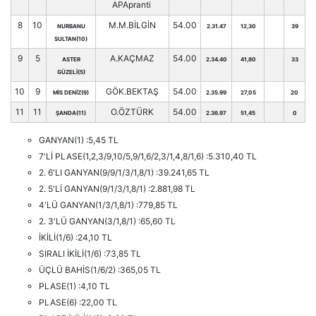
APApranti
8
10
M.M.BİLGİN
54.00
NURBANU
2.31.47
12,30
39
SULTAN(10)
9
5
A.KAÇMAZ
54.00
ASTER
2.34.40
41,80
33
GÜZELİ(5)
10
9
GÖK.BEKTAŞ
54.00
MİS DENİZ(9)
2.35.99
27,05
20
11
11
O.ÖZTÜRK
54.00
ŞANDA(11)
2.36.97
51,45
0
GANYAN(1) :5,45 TL
7'Lİ PLASE(1,2,3/9,10/5,9/1,6/2,3/1,4,8/1,6) :5.310,40 TL
2. 6'LI GANYAN(9/9/1/3/1,8/1) :39.241,65 TL
2. 5'Lİ GANYAN(9/1/3/1,8/1) :2.881,98 TL
4'LÜ GANYAN(1/3/1,8/1) :779,85 TL
2. 3'LÜ GANYAN(3/1,8/1) :65,60 TL
İKİLİ(1/6) :24,10 TL
SIRALI İKİLİ(1/6) :73,85 TL
ÜÇLÜ BAHİS(1/6/2) :365,05 TL
PLASE(1) :4,10 TL
PLASE(6) :22,00 TL