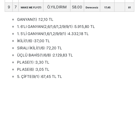
9
7
Ö.YILDIRIM
58.00
MAKE ME FLY(7)
Derecesiz
17,45
81
GANYAN(1) :12,10 TL
1. 6'LI GANYAN(2,6/1,6/1,2/9/9/1) :5.915,80 TL
1. 5'Lİ GANYAN(1,6/1,2/9/9/1) :4.332,18 TL
İKİLİ(1/6) :37,00 TL
SIRALI İKİLİ(1/6) :72,20 TL
ÜÇLÜ BAHİS(1/6/8) :2.129,83 TL
PLASE(1) :3,30 TL
PLASE(6) :3,05 TL
5. ÇİFTE(9/1) :67,45 TL TL