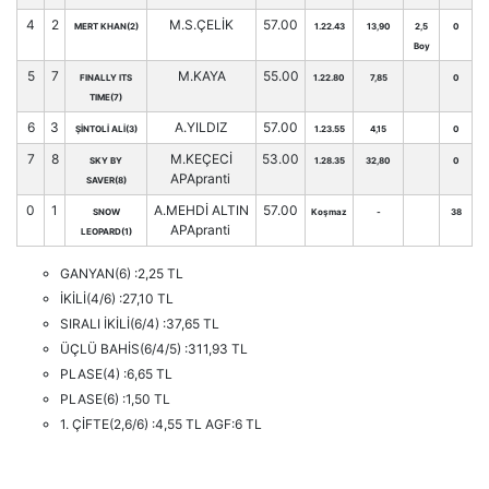
4
2
M.S.ÇELİK
57.00
MERT KHAN(2)
1.22.43
13,90
2,5
0
Boy
5
7
M.KAYA
55.00
FINALLY ITS
1.22.80
7,85
0
TIME(7)
6
3
A.YILDIZ
57.00
ŞİNTOLİ ALİ(3)
1.23.55
4,15
0
7
8
M.KEÇECİ
53.00
SKY BY
1.28.35
32,80
0
APApranti
SAVER(8)
0
1
A.MEHDİ ALTIN
57.00
SNOW
Koşmaz
-
38
APApranti
LEOPARD(1)
GANYAN(6) :2,25 TL
İKİLİ(4/6) :27,10 TL
SIRALI İKİLİ(6/4) :37,65 TL
ÜÇLÜ BAHİS(6/4/5) :311,93 TL
PLASE(4) :6,65 TL
PLASE(6) :1,50 TL
1. ÇİFTE(2,6/6) :4,55 TL AGF:6 TL