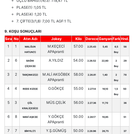
ÜÇLÜ BAHİS(1/4/3) :118,47 TL
PLASE(1) :1,05 TL
PLASE(4) :1,20 TL
7. ÇİFTE(3/1,8) :7,00 TL AGF:1 TL
9. KOŞU SONUÇLARI
Sıra
No
Atın Adı
Jokey
Kilo
Derece
Ganyan
Fark
Hnd.
1
1
M.KEÇECİ
57.00
MALĞUN
2.25.43
5,45
6,5
56
APApranti
HATUN(1)
Boy
2
6
A.YILDIZ
54.00
BAĞNI
2.26.52
22,60
2
29
ÇİÇEK(6)
Boy
3
2
M.ALİ AKGÖBEK
58.00
TARÇINKIZ(2)
2.26.81
1,40
2
78
APApranti
Boy
4
4
O.GÖKÇE
55.00
RODE KIZI(4)
2.27.14
16,10
1,5
50
Boy
5
3
MÜS.ÇELİK
56.00
ÇÖL
2.27.36
11,70
36
KRALİÇESİ(3)
6
8
Y.GÖKÇE
50.00
MAVİ AŞK(8)
2.28.17
19,85
51
APApranti
7
7
Y.Ş.GÜMÜŞ
50.00
BİNYIL(7)
2.28.96
26,75
37