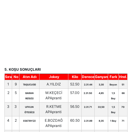
5. KOŞU SONUÇLARI
Sıra
No
Atın Adı
Jokey
Kilo
Derece
Ganyan
Fark
Hnd.
1
9
A.YILDIZ
52.50
TAŞUCU(9)
2.31.44
3,30
Boyun
51
2
5
M.KEÇECİ
57.00
BARAN
2.31.50
4,85
1,5
66
APApranti
REİS(5)
Boy
3
3
R.KETME
56.50
UFKUN
2.31.71
33,50
1,5
70
APApranti
ÖTESİ(3)
Boy
4
2
E.BOZDAĞ
60.50
EGETAY(2)
2.31.89
8,35
1 Boy
71
APApranti