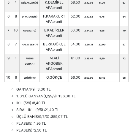
5
4
K.DEMİREL
58.50
ASİLASLAN(4)
2.32.05
11,20
67
APApranti
6
8
F.KARAKURT
52.00
DİYATOME(8)
2.32.82
9,75
54
APApranti
7
10
E.KADİRLER
50.00
GUBAZ(10)
2.34.32
4,95
49
APApranti
8
7
BERK.GÖKÇE
54.00
HALİD BEY(7)
2.36.31
22,00
57
APApranti
9
1
M.ALİ
61.00
PRENS
2.36.49
5,90
72
AKGÖBEK
CORA(1)
APApranti
10
6
O.GÖKÇE
56.00
EDİTÖR(6)
2.53.90
13,45
58
GANYAN(9) :3,30 TL
1. 3'LÜ GANYAN(1,2/9/9) :136,00 TL
İKİLİ(5/9) :8,40 TL
SIRALI İKİLİ(9/5) :21,40 TL
ÜÇLÜ BAHİS(9/5/3) :859,07 TL
PLASE(5) :1,95 TL
PLASE(9) :2,50 TL