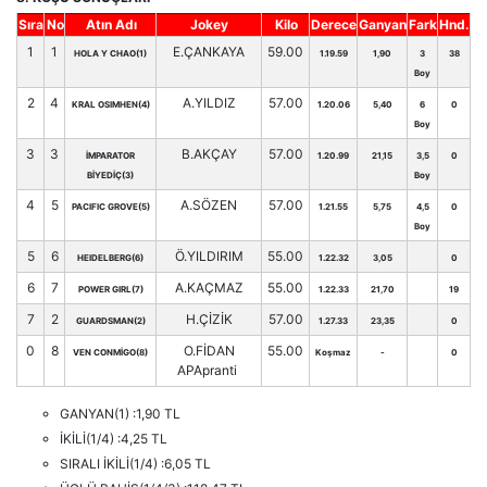
Sıra
No
Atın Adı
Jokey
Kilo
Derece
Ganyan
Fark
Hnd.
1
1
E.ÇANKAYA
59.00
HOLA Y CHAO(1)
1.19.59
1,90
3
38
Boy
2
4
A.YILDIZ
57.00
KRAL OSIMHEN(4)
1.20.06
5,40
6
0
Boy
3
3
B.AKÇAY
57.00
İMPARATOR
1.20.99
21,15
3,5
0
BİYEDİÇ(3)
Boy
4
5
A.SÖZEN
57.00
PACIFIC GROVE(5)
1.21.55
5,75
4,5
0
Boy
5
6
Ö.YILDIRIM
55.00
HEIDELBERG(6)
1.22.32
3,05
0
6
7
A.KAÇMAZ
55.00
POWER GIRL(7)
1.22.33
21,70
19
7
2
H.ÇİZİK
57.00
GUARDSMAN(2)
1.27.33
23,35
0
0
8
O.FİDAN
55.00
VEN CONMİGO(8)
Koşmaz
-
0
APApranti
GANYAN(1) :1,90 TL
İKİLİ(1/4) :4,25 TL
SIRALI İKİLİ(1/4) :6,05 TL