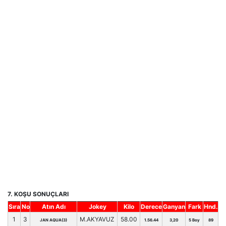
7. KOŞU SONUÇLARI
Sıra
No
Atın Adı
Jokey
Kilo
Derece
Ganyan
Fark
Hnd.
1
3
M.AKYAVUZ
58.00
JAN AQUA(3)
1.56.44
3,20
5 Boy
89