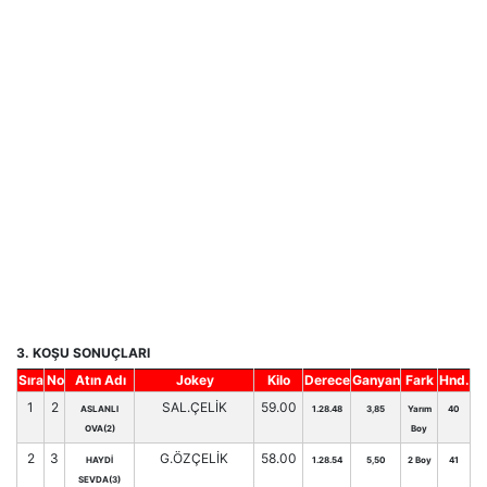
3. KOŞU SONUÇLARI
Sıra
No
Atın Adı
Jokey
Kilo
Derece
Ganyan
Fark
Hnd.
1
2
SAL.ÇELİK
59.00
ASLANLI
1.28.48
3,85
Yarım
40
OVA(2)
Boy
2
3
G.ÖZÇELİK
58.00
HAYDİ
1.28.54
5,50
2 Boy
41
SEVDA(3)