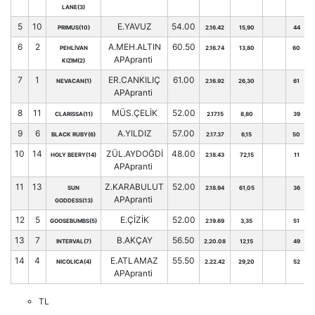
LANE(3)
5
10
E.YAVUZ
54.00
PRIMUS(10)
2.16.42
15,90
44
6
2
A.MEH.ALTIN
60.50
PEHLİVAN
2.16.74
13,80
60
APApranti
KIZIM(2)
7
1
ER.CANKILIÇ
61.00
NEVACAN(1)
2.16.92
26,30
61
APApranti
8
11
MÜS.ÇELİK
52.00
CLARISSA(11)
2.17.15
8,80
39
9
6
A.YILDIZ
57.00
BLACK RUBY(6)
2.17.37
6,15
50
10
14
ZÜL.AYDOĞDİ
48.00
HOLY BEERY(14)
2.18.43
72,15
11
APApranti
11
13
Z.KARABULUT
52.00
SUN
2.18.94
61,05
36
APApranti
GODDESS(13)
12
5
E.ÇİZİK
52.00
GOOSEBUMBS(5)
2.19.69
3,35
51
13
7
B.AKÇAY
56.50
INTERVAL(7)
2.20.08
12,15
49
14
4
E.ATLAMAZ
55.50
NICOLICA(4)
2.22.42
29,20
52
APApranti
TL