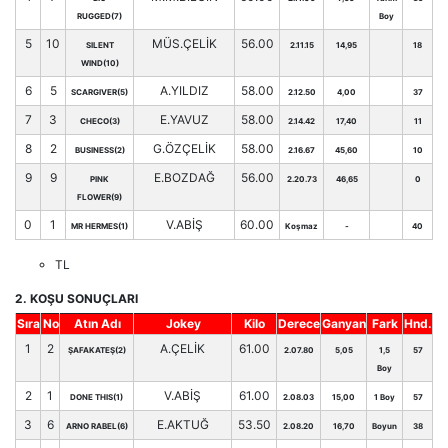
RUGGED(7)
Boy
5
10
MÜS.ÇELİK
56.00
SILENT
2.11.15
14,95
18
WIND(10)
6
5
A.YILDIZ
58.00
SCARGIVER(5)
2.12.50
4,00
37
7
3
E.YAVUZ
58.00
CHECO(3)
2.14.42
17,40
11
8
2
G.ÖZÇELİK
58.00
BUSINESS(2)
2.16.67
45,60
10
9
9
E.BOZDAĞ
56.00
PINK
2.20.73
46,65
0
FLOWER(9)
0
1
V.ABİŞ
60.00
MR HERMES(1)
Koşmaz
-
40
TL
2. KOŞU SONUÇLARI
Sıra
No
Atın Adı
Jokey
Kilo
Derece
Ganyan
Fark
Hnd.
1
2
A.ÇELİK
61.00
ŞAFAKATEŞ(2)
2.07.80
5,05
1,5
57
Boy
2
1
V.ABİŞ
61.00
DONE THIS(1)
2.08.03
15,00
1 Boy
57
3
6
E.AKTUĞ
53.50
ARNO RABEL(6)
2.08.20
16,70
Boyun
38