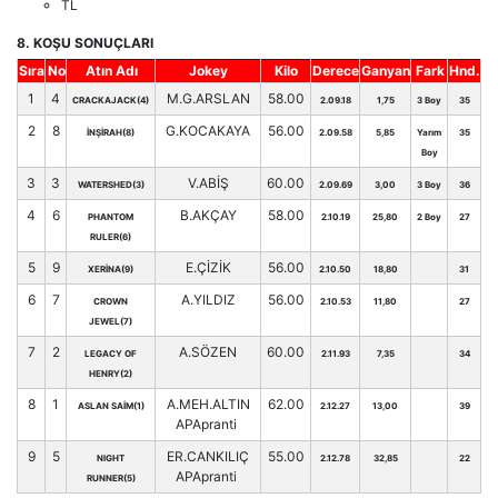
TL
8. KOŞU SONUÇLARI
Sıra
No
Atın Adı
Jokey
Kilo
Derece
Ganyan
Fark
Hnd.
1
4
M.G.ARSLAN
58.00
CRACKAJACK(4)
2.09.18
1,75
3 Boy
35
2
8
G.KOCAKAYA
56.00
İNŞİRAH(8)
2.09.58
5,85
Yarım
35
Boy
3
3
V.ABİŞ
60.00
WATERSHED(3)
2.09.69
3,00
3 Boy
36
4
6
B.AKÇAY
58.00
PHANTOM
2.10.19
25,80
2 Boy
27
RULER(6)
5
9
E.ÇİZİK
56.00
XERİNA(9)
2.10.50
18,80
31
6
7
A.YILDIZ
56.00
CROWN
2.10.53
11,80
27
JEWEL(7)
7
2
A.SÖZEN
60.00
LEGACY OF
2.11.93
7,35
34
HENRY(2)
8
1
A.MEH.ALTIN
62.00
ASLAN SAİM(1)
2.12.27
13,00
39
APApranti
9
5
ER.CANKILIÇ
55.00
NIGHT
2.12.78
32,85
22
APApranti
RUNNER(5)