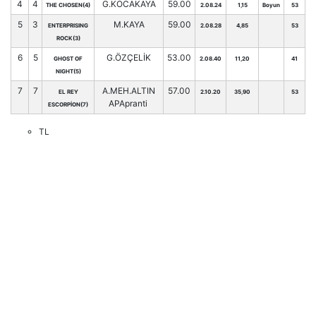
4
4
G.KOCAKAYA
59.00
THE CHOSEN(4)
2.08.24
1,15
Boyun
53
5
3
M.KAYA
59.00
ENTERPRISING
2.08.28
4,85
53
ROCK(3)
6
5
G.ÖZÇELİK
53.00
GHOST OF
2.08.40
11,20
41
NIGHT(5)
7
7
A.MEH.ALTIN
57.00
EL REY
2.10.20
35,90
53
APApranti
ESCORPİON(7)
TL