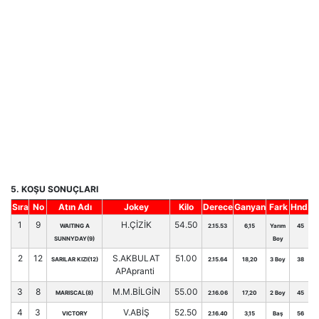
5. KOŞU SONUÇLARI
Sıra
No
Atın Adı
Jokey
Kilo
Derece
Ganyan
Fark
Hnd.
1
9
H.ÇİZİK
54.50
WAITING A
2.15.53
6,15
Yarım
45
SUNNYDAY(9)
Boy
2
12
S.AKBULAT
51.00
SARILAR KIZI(12)
2.15.64
18,20
3 Boy
38
APApranti
3
8
M.M.BİLGİN
55.00
MARISCAL(8)
2.16.06
17,20
2 Boy
45
4
3
V.ABİŞ
52.50
VICTORY
2.16.40
3,15
Baş
56