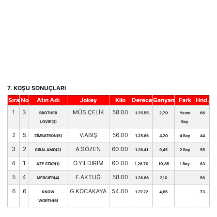
7. KOŞU SONUÇLARI
Sıra
No
Atın Adı
Jokey
Kilo
Derece
Ganyan
Fark
Hnd.
1
3
MÜS.ÇELİK
58.00
BROTHER
1.25.55
2,70
Yarım
66
LOVIE(3)
Boy
2
5
V.ABİŞ
56.00
ZİMBATRON(5)
1.25.66
4,20
4 Boy
44
3
2
A.SÖZEN
60.00
GIRALAMO(2)
1.26.41
9,45
2 Boy
55
4
1
Ö.YILDIRIM
60.00
AZP STAR(1)
1.26.70
10,85
1 Boy
63
5
4
E.AKTUĞ
58.00
MERCIER(4)
1.26.86
2,10
58
6
6
G.KOCAKAYA
54.00
KNOW
1.27.22
4,85
73
WORTH(6)