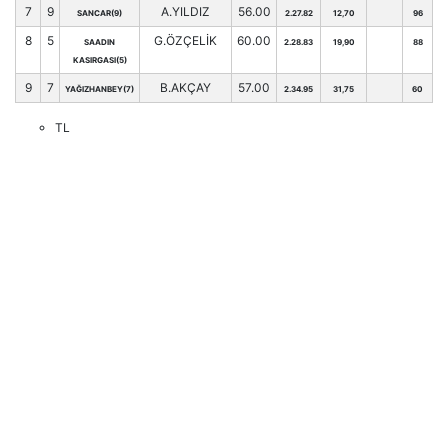
7
9
A.YILDIZ
56.00
SANCAR(9)
2.27.82
12,70
96
8
5
G.ÖZÇELİK
60.00
SAADIN
2.28.83
19,90
88
KASIRGASI(5)
9
7
B.AKÇAY
57.00
YAĞIZHANBEY(7)
2.34.95
31,75
60
TL