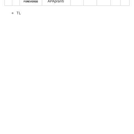
APApranti
FOREVER(6)
TL