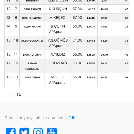
11
16
M.M.BİLGİN
55.00
THOTH(16)
1.44.01
8,75
41
12
7
A.KURŞUN
57.00
OĞUL FATİH(7)
1.44.08
10,05
47
13
6
M.KEÇECİ
57.00
HIZLI BERATIM(6)
1.44.10
37,30
38
14
9
B.ÇETİN
56.00
ALPAYMAN(9)
1.44.37
74,60
34
APApranti
15
18
Y.Ş.GÜMÜŞ
54.00
AKSOYLUCAN(18)
1.44.66
53,65
34
APApranti
16
14
A.YILDIZ
55.00
BABA TUNA(14)
1.45.24
20,40
49
17
15
E.BOZDAĞ
53.00
ZAMAN
1.45.55
26,20
47
HARİKA(15)
18
10
M.ÇELİK
55.00
AKBİLGE(10)
1.48.89
91,45
20
APApranti
TL
Güncel at yarışı tahmin oran sitesi
TJK