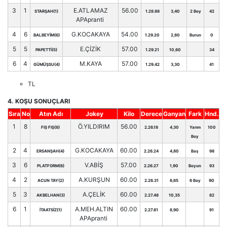
3
1
E.ATLAMAZ
56.00
STARŞAH(1)
1.28.88
3,40
2 Boy
42
APApranti
4
6
G.KOCAKAYA
54.00
BALBEYİM(6)
1.29.20
2,80
Burun
0
5
5
E.ÇİZİK
57.00
PAPETTİ(5)
1.29.21
10,60
34
6
4
M.KAYA
57.00
GÜMÜŞSU(4)
1.29.42
3,30
41
TL
4. KOŞU SONUÇLARI
Sıra
No
Atın Adı
Jokey
Kilo
Derece
Ganyan
Fark
Hnd.
1
8
Ö.YILDIRIM
56.00
FIŞ FIŞ(8)
2.26.18
4,30
Yarım
100
Boy
2
4
G.KOCAKAYA
60.00
ERSANŞAH(4)
2.26.24
4,80
Baş
98
3
6
V.ABİŞ
57.00
PLATFORM(6)
2.26.27
1,90
Boyun
93
4
2
A.KURŞUN
60.00
ACUN TAY(2)
2.26.31
6,65
6 Boy
90
5
3
A.ÇELİK
60.00
AKBELHAN(3)
2.27.48
10,35
82
6
1
A.MEH.ALTIN
60.00
İTAATSİZ(1)
2.27.81
8,90
91
APApranti