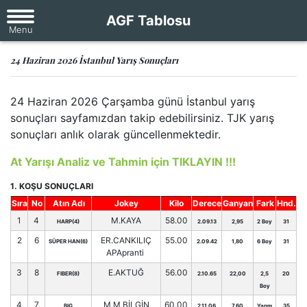
AGF Tablosu
24 Haziran 2026 İstanbul Yarış Sonuçları
24 Haziran 2026 Çarşamba günü İstanbul yarış
sonuçları sayfamızdan takip edebilirsiniz. TJK yarış
sonuçları anlık olarak güncellenmektedir.
At Yarışı Analiz ve Tahmin için TIKLAYIN !!!
1. KOŞU SONUÇLARI
Sıra
No
Atın Adı
Jokey
Kilo
Derece
Ganyan
Fark
Hnd.
1
4
M.KAYA
58.00
HARP(4)
2.09.13
2,95
2 Boy
31
2
6
ER.CANKILIÇ
55.00
SÜPER HAN(6)
2.09.42
1,80
6 Boy
31
APApranti
3
8
E.AKTUĞ
56.00
FIBER(8)
2.10.65
22,00
2,5
20
Boy
4
7
M.M.BİLGİN
60.00
BIG
2.11.06
7,60
Yarım
35