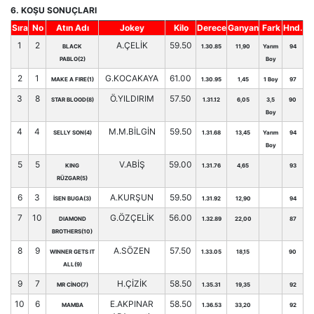
6. KOŞU SONUÇLARI
Sıra
No
Atın Adı
Jokey
Kilo
Derece
Ganyan
Fark
Hnd.
1
2
A.ÇELİK
59.50
BLACK
1.30.85
11,90
Yarım
94
PABLO(2)
Boy
2
1
G.KOCAKAYA
61.00
MAKE A FIRE(1)
1.30.95
1,45
1 Boy
97
3
8
Ö.YILDIRIM
57.50
STAR BLOOD(8)
1.31.12
6,05
3,5
90
Boy
4
4
M.M.BİLGİN
59.50
SELLY SON(4)
1.31.68
13,45
Yarım
94
Boy
5
5
V.ABİŞ
59.00
KING
1.31.76
4,65
93
RÜZGAR(5)
6
3
A.KURŞUN
59.50
İSEN BUGA(3)
1.31.92
12,90
94
7
10
G.ÖZÇELİK
56.00
DIAMOND
1.32.89
22,00
87
BROTHERS(10)
8
9
A.SÖZEN
57.50
WINNER GETS IT
1.33.05
18,15
90
ALL(9)
9
7
H.ÇİZİK
58.50
MR CİNO(7)
1.35.31
19,35
92
10
6
E.AKPINAR
58.50
MAMBA
1.36.53
33,20
92