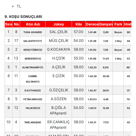
TL
9. KOŞU SONUÇLARI
Sıra
No
Atın Adı
Jokey
Kilo
Derece
Ganyan
Fark
Hnd.
1
8
SAL.ÇELİK
57.00
TUNA ADAM(8)
1.41.46
5,80
Boyun
68
2
17
MÜS.ÇELİK
54.00
SALAHİYET(17)
1.41.49
7,20
2 Boy
58
3
2
G.KOCAKAYA
58.00
GENÇYÜREK(2)
1.41.83
7,50
Boyun
49
4
13
H.ÇİZİK
55.00
SERDENİZ(13)
1.41.88
11,05
2 Boy
53
5
1
A.ÇELİK
58.00
ALMUTANABİY(1)
1.42.25
6,00
60
6
11
E.ÇİZİK
55.00
CABİRE
1.42.29
35,45
45
SULTAN(11)
7
3
G.ÖZÇELİK
58.00
İLKUTHAN(3)
1.42.47
28,10
37
8
5
A.SÖZEN
58.00
YETİM AMCA(5)
1.43.03
4,40
70
9
12
B.ÇIĞLA
54.00
YALIKIZI(12)
1.43.13
15,45
52
APApranti
10
4
ER.CANKILIÇ
58.00
TARLABAŞI(4)
1.43.31
17,15
43
APApranti