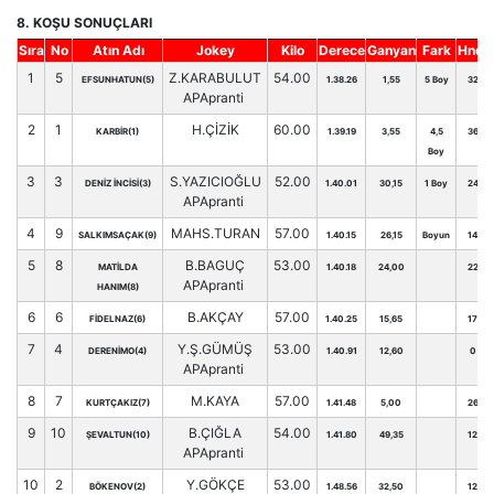
8. KOŞU SONUÇLARI
Sıra
No
Atın Adı
Jokey
Kilo
Derece
Ganyan
Fark
Hnd.
1
5
Z.KARABULUT
54.00
EFSUNHATUN(5)
1.38.26
1,55
5 Boy
32
APApranti
2
1
H.ÇİZİK
60.00
KARBİR(1)
1.39.19
3,55
4,5
36
Boy
3
3
S.YAZICIOĞLU
52.00
DENİZ İNCİSİ(3)
1.40.01
30,15
1 Boy
24
APApranti
4
9
MAHS.TURAN
57.00
SALKIMSAÇAK(9)
1.40.15
26,15
Boyun
14
5
8
B.BAGUÇ
53.00
MATİLDA
1.40.18
24,00
22
APApranti
HANIM(8)
6
6
B.AKÇAY
57.00
FİDELNAZ(6)
1.40.25
15,65
17
7
4
Y.Ş.GÜMÜŞ
53.00
DERENİMO(4)
1.40.91
12,60
0
APApranti
8
7
M.KAYA
57.00
KURTÇAKIZ(7)
1.41.48
5,00
26
9
10
B.ÇIĞLA
54.00
ŞEVALTUN(10)
1.41.80
49,35
12
APApranti
10
2
Y.GÖKÇE
53.00
BÖKENOV(2)
1.48.56
32,50
12