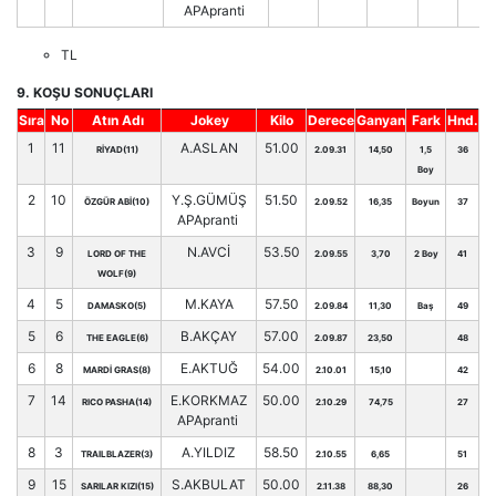
APApranti
TL
9. KOŞU SONUÇLARI
Sıra
No
Atın Adı
Jokey
Kilo
Derece
Ganyan
Fark
Hnd.
1
11
A.ASLAN
51.00
RİYAD(11)
2.09.31
14,50
1,5
36
Boy
2
10
Y.Ş.GÜMÜŞ
51.50
ÖZGÜR ABİ(10)
2.09.52
16,35
Boyun
37
APApranti
3
9
N.AVCİ
53.50
LORD OF THE
2.09.55
3,70
2 Boy
41
WOLF(9)
4
5
M.KAYA
57.50
DAMASKO(5)
2.09.84
11,30
Baş
49
5
6
B.AKÇAY
57.00
THE EAGLE(6)
2.09.87
23,50
48
6
8
E.AKTUĞ
54.00
MARDİ GRAS(8)
2.10.01
15,10
42
7
14
E.KORKMAZ
50.00
RICO PASHA(14)
2.10.29
74,75
27
APApranti
8
3
A.YILDIZ
58.50
TRAILBLAZER(3)
2.10.55
6,65
51
9
15
S.AKBULAT
50.00
SARILAR KIZI(15)
2.11.38
88,30
26