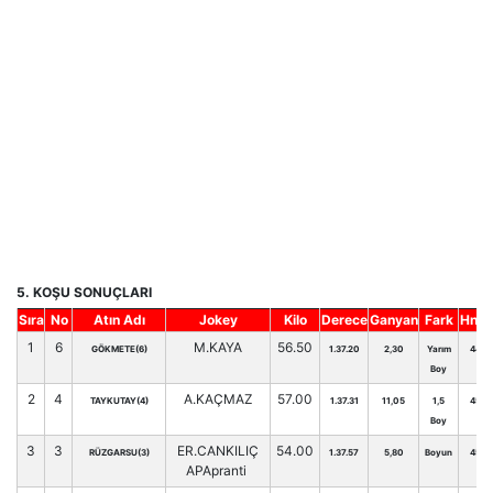
5. KOŞU SONUÇLARI
Sıra
No
Atın Adı
Jokey
Kilo
Derece
Ganyan
Fark
Hnd.
1
6
M.KAYA
56.50
GÖKMETE(6)
1.37.20
2,30
Yarım
44
Boy
2
4
A.KAÇMAZ
57.00
TAYKUTAY(4)
1.37.31
11,05
1,5
45
Boy
3
3
ER.CANKILIÇ
54.00
RÜZGARSU(3)
1.37.57
5,80
Boyun
45
APApranti