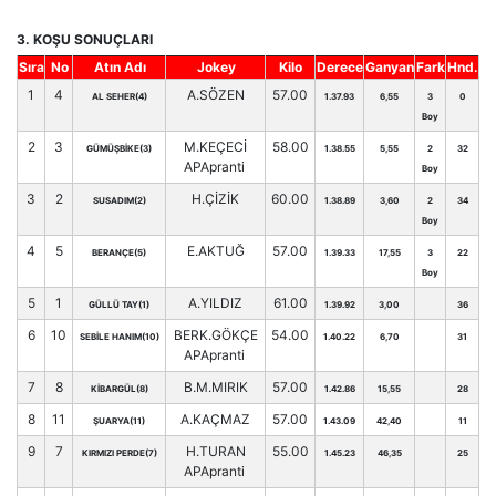
3. KOŞU SONUÇLARI
Sıra
No
Atın Adı
Jokey
Kilo
Derece
Ganyan
Fark
Hnd.
1
4
A.SÖZEN
57.00
AL SEHER(4)
1.37.93
6,55
3
0
Boy
2
3
M.KEÇECİ
58.00
GÜMÜŞBİKE(3)
1.38.55
5,55
2
32
APApranti
Boy
3
2
H.ÇİZİK
60.00
SUSADIM(2)
1.38.89
3,60
2
34
Boy
4
5
E.AKTUĞ
57.00
BERANÇE(5)
1.39.33
17,55
3
22
Boy
5
1
A.YILDIZ
61.00
GÜLLÜ TAY(1)
1.39.92
3,00
36
6
10
BERK.GÖKÇE
54.00
SEBİLE HANIM(10)
1.40.22
6,70
31
APApranti
7
8
B.M.MIRIK
57.00
KİBARGÜL(8)
1.42.86
15,55
28
8
11
A.KAÇMAZ
57.00
ŞUARYA(11)
1.43.09
42,40
11
9
7
H.TURAN
55.00
KIRMIZI PERDE(7)
1.45.23
46,35
25
APApranti