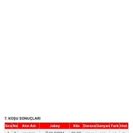
7. KOŞU SONUÇLARI
Sıra
No
Atın Adı
Jokey
Kilo
Derece
Ganyan
Fark
Hnd.