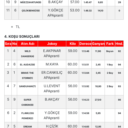
10
9
B.AKÇAY
57.00
MÜEZZAHATUN(9)
1.45.47
9,65
29
11
6
Y.GÖKÇE
53.00
ÇELİKBENGÜ(6)
1.48.32
14,10
0
APApranti
TL
4. KOŞU SONUÇLARI
Sıra
No
Atın Adı
Jokey
Kilo
Derece
Ganyan
Fark
Hnd.
1
4
E.AKPINAR
59.00
WILD
1.13.46
11,90
Boyun
92
APApranti
DANGER(4)
2
6
M.KAYA
60.00
EL AUDAZ(6)
1.13.51
2,45
1 Boy
94
3
1
ER.CANKILIÇ
60.00
BRAVE THE
1.13.64
3,45
2 Boy
94
APApranti
STORM(1)
4
7
U.LEVENT
56.00
SANDUHAN(7)
1.13.92
18,80
2 Boy
93
APApranti
5
9
B.AKÇAY
56.00
SUPER
1.14.23
27,00
86
CHIRON(9)
6
2
Y.GÖKÇE
59.00
FLAWLESS
1.14.58
5,85
94
APApranti
POWER(2)
7
5
H.ÇİZİK
60.00
DREAM
1.14.65
12,95
84