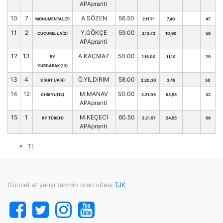
APApranti
10
7
A.SÖZEN
56.50
MONUMENTAL(7)
2.11.71
7,40
47
11
2
Y.GÖKÇE
59.00
CUCURELLA(2)
2.13.72
10,90
58
APApranti
12
13
A.KAÇMAZ
50.00
BY
2.16.00
11,10
29
YURDABAK(13)
13
4
Ö.YILDIRIM
58.00
START UP(4)
2.20.30
3,45
50
14
12
M.MANAV
50.00
CHİKYU(12)
2.21.05
63,55
32
APApranti
15
1
M.KEÇECİ
60.50
BY TÜRE(1)
2.21.57
24,55
59
APApranti
TL
Güncel at yarışı tahmin oran sitesi
TJK