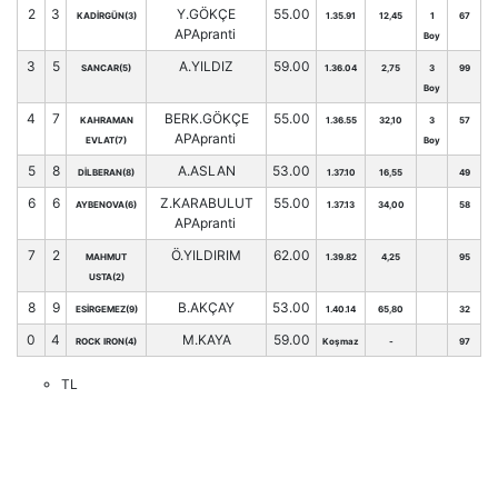
2
3
Y.GÖKÇE
55.00
KADİRGÜN(3)
1.35.91
12,45
1
67
APApranti
Boy
3
5
A.YILDIZ
59.00
SANCAR(5)
1.36.04
2,75
3
99
Boy
4
7
BERK.GÖKÇE
55.00
KAHRAMAN
1.36.55
32,10
3
57
APApranti
EVLAT(7)
Boy
5
8
A.ASLAN
53.00
DİLBERAN(8)
1.37.10
16,55
49
6
6
Z.KARABULUT
55.00
AYBENOVA(6)
1.37.13
34,00
58
APApranti
7
2
Ö.YILDIRIM
62.00
MAHMUT
1.39.82
4,25
95
USTA(2)
8
9
B.AKÇAY
53.00
ESİRGEMEZ(9)
1.40.14
65,80
32
0
4
M.KAYA
59.00
ROCK IRON(4)
Koşmaz
-
97
TL