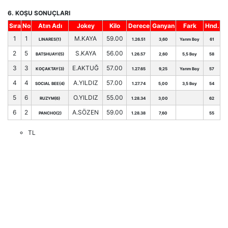
6. KOŞU SONUÇLARI
Sıra
No
Atın Adı
Jokey
Kilo
Derece
Ganyan
Fark
Hnd.
1
1
M.KAYA
59.00
LINARES(1)
1.26.51
3,60
Yarım Boy
61
2
5
S.KAYA
56.00
BATSHUAYI(5)
1.26.57
2,60
5,5 Boy
58
3
3
E.AKTUĞ
57.00
KOÇAKTAY(3)
1.27.65
9,25
Yarım Boy
57
4
4
A.YILDIZ
57.00
SOCIAL BEE(4)
1.27.74
5,00
3,5 Boy
54
5
6
O.YILDIZ
55.00
RUZYM(6)
1.28.34
3,00
62
6
2
A.SÖZEN
59.00
PANCHO(2)
1.28.38
7,60
55
TL