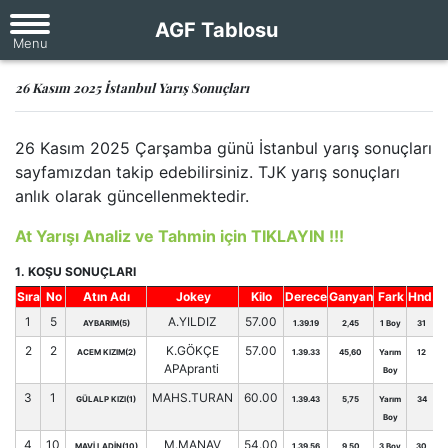
AGF Tablosu
26 Kasım 2025 İstanbul Yarış Sonuçları
26 Kasım 2025 Çarşamba günü İstanbul yarış sonuçları
sayfamızdan takip edebilirsiniz. TJK yarış sonuçları
anlık olarak güncellenmektedir.
At Yarışı Analiz ve Tahmin için TIKLAYIN !!!
1. KOŞU SONUÇLARI
Sıra
No
Atın Adı
Jokey
Kilo
Derece
Ganyan
Fark
Hnd.
1
5
A.YILDIZ
57.00
AYBARIM(5)
1.39.19
2,45
1 Boy
31
2
2
K.GÖKÇE
57.00
ACEM KIZIM(2)
1.39.33
45,60
Yarım
12
APApranti
Boy
3
1
MAHS.TURAN
60.00
GÜLALP KIZI(1)
1.39.43
5,75
Yarım
34
Boy
4
10
M.MANAV
54.00
MAVİ LADİN(10)
1.39.56
9,50
3 Boy
30