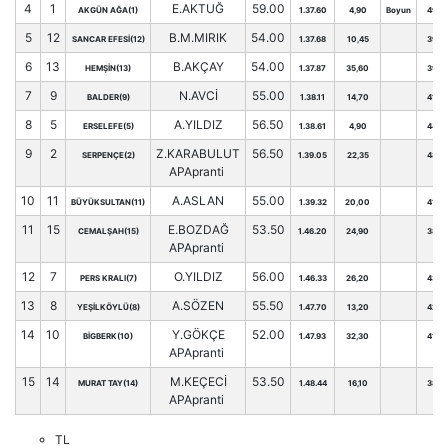
4
1
E.AKTUĞ
59.00
AKGÜN AĞA(1)
1.37.60
4,90
Boyun
49
5
12
B.M.MIRIK
54.00
SANCAR EFESİ(12)
1.37.68
10,45
39
6
13
B.AKÇAY
54.00
HEMŞİN(13)
1.37.87
35,60
39
7
9
N.AVCİ
55.00
BALDER(9)
1.38.11
14,70
41
8
5
A.YILDIZ
56.50
ERSELEFE(5)
1.38.61
4,90
44
9
2
Z.KARABULUT
56.50
SERPENÇE(2)
1.39.05
22,35
48
APApranti
10
11
A.ASLAN
55.00
BÜYÜKSULTAN(11)
1.39.32
20,00
41
11
15
E.BOZDAĞ
53.50
CEMALŞAH(15)
1.46.20
24,90
38
APApranti
12
7
O.YILDIZ
56.00
PERS KRALI(7)
1.46.33
26,20
43
13
8
A.SÖZEN
55.50
YEŞİLKÖYLÜ(8)
1.47.70
13,20
42
14
10
Y.GÖKÇE
52.00
BİGBERK(10)
1.47.93
32,30
41
APApranti
15
14
M.KEÇECİ
53.50
MURAT TAY(14)
1.48.44
16,10
38
APApranti
TL