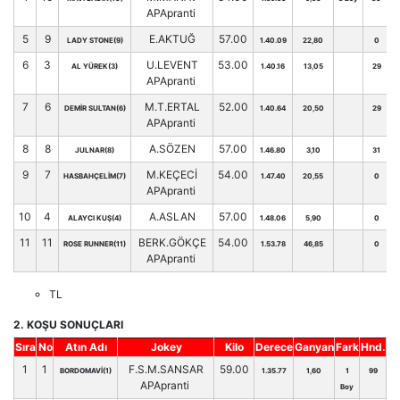
APApranti
5
9
E.AKTUĞ
57.00
LADY STONE(9)
1.40.09
22,80
0
6
3
U.LEVENT
53.00
AL YÜREK(3)
1.40.16
13,05
29
APApranti
7
6
M.T.ERTAL
52.00
DEMİR SULTAN(6)
1.40.64
20,50
29
APApranti
8
8
A.SÖZEN
57.00
JULNAR(8)
1.46.80
3,10
31
9
7
M.KEÇECİ
54.00
HASBAHÇELİM(7)
1.47.40
20,55
0
APApranti
10
4
A.ASLAN
57.00
ALAYCI KUŞ(4)
1.48.06
5,90
0
11
11
BERK.GÖKÇE
54.00
ROSE RUNNER(11)
1.53.78
46,85
0
APApranti
TL
2. KOŞU SONUÇLARI
Sıra
No
Atın Adı
Jokey
Kilo
Derece
Ganyan
Fark
Hnd.
1
1
F.S.M.SANSAR
59.00
BORDOMAVİ(1)
1.35.77
1,60
1
99
APApranti
Boy