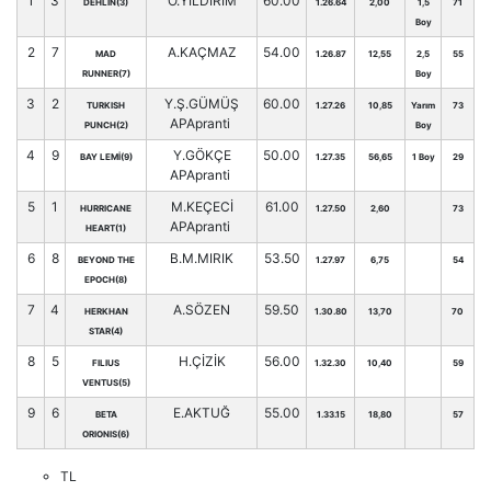
1
3
Ö.YILDIRIM
60.00
DEHLİN(3)
1.26.64
2,00
1,5
71
Boy
2
7
A.KAÇMAZ
54.00
MAD
1.26.87
12,55
2,5
55
RUNNER(7)
Boy
3
2
Y.Ş.GÜMÜŞ
60.00
TURKISH
1.27.26
10,85
Yarım
73
APApranti
PUNCH(2)
Boy
4
9
Y.GÖKÇE
50.00
BAY LEMİ(9)
1.27.35
56,65
1 Boy
29
APApranti
5
1
M.KEÇECİ
61.00
HURRICANE
1.27.50
2,60
73
APApranti
HEART(1)
6
8
B.M.MIRIK
53.50
BEYOND THE
1.27.97
6,75
54
EPOCH(8)
7
4
A.SÖZEN
59.50
HERKHAN
1.30.80
13,70
70
STAR(4)
8
5
H.ÇİZİK
56.00
FILIUS
1.32.30
10,40
59
VENTUS(5)
9
6
E.AKTUĞ
55.00
BETA
1.33.15
18,80
57
ORIONIS(6)
TL