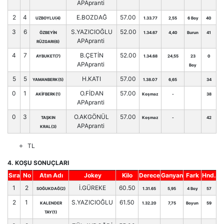
APApranti
2
4
E.BOZDAĞ
57.00
UZBOYLU(4)
1.33.77
2,55
6 Boy
40
3
6
S.YAZICIOĞLU
52.00
ÖZBEYİN
1.34.67
4,40
Burun
41
APApranti
RÜZGARI(6)
4
7
B.ÇETİN
52.00
AYBUKET(7)
1.34.68
24,55
23
0
APApranti
Boy
5
5
H.KATI
57.00
YAMANBERK(5)
1.38.07
6,65
34
0
1
O.FİDAN
57.00
AKİFBERK(1)
Koşmaz
-
38
APApranti
0
3
O.AKGÖNÜL
57.00
TAŞKIN
Koşmaz
-
42
APApranti
KRAL(3)
TL
4. KOŞU SONUÇLARI
Sıra
No
Atın Adı
Jokey
Kilo
Derece
Ganyan
Fark
Hnd.
1
2
İ.GÜREKE
60.50
SOĞUKDAĞ(2)
1.31.65
5,95
4 Boy
57
2
1
S.YAZICIOĞLU
61.50
KALENDER
1.32.20
7,75
Boyun
59
TAY(1)