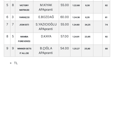
5
8
M.KIYAK
55.00
VICTORY
1.22.68
9,30
82
APApranti
MATRA(8)
6
3
E.BOZDAĞ
60.00
YARGIÇ(3)
1.24.36
8,35
61
7
7
S.YAZICIOĞLU
55.00
JESKO(7)
1.24.60
34,25
74
APApranti
8
5
D.KAYA
57.00
MAMBA
1.24.91
23,95
92
FOREVER(5)
9
9
B.ÇIĞLA
54.00
WINNER GETS
1.25.27
25,80
88
APApranti
IT ALL(9)
TL