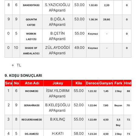
8
6
S.YAZICIOĞLU
53.00
BANDIDITA(6)
1.32.83
2,20
0
APApranti
9
9
B.ÇIĞLA
53.00
QOUNTM
1.36.34
29,60
0
APApranti
CAT(9)
0
5
B.ÇETİN
55.00
WORKIN
Koşmaz
-
0
APApranti
LADY(5)
0
10
ZÜL.AYDOĞDİ
49.00
SHADE OF
Koşmaz
-
0
APApranti
AMIDALA(10)
TL
9. KOŞU SONUÇLARI
Sıra
No
Atın Adı
Jokey
Kilo
Derece
Ganyan
Fark
Hnd.
1
6
İSM.YILDIRIM
55.00
INCOME(6)
1.22.32
1,45
2 Boy
88
APApranti
2
9
B.KELEŞOĞLU
52.00
SERAHİRA(9)
1.22.64
7,60
Boyun
70
APApranti
3
8
B.KILINÇ
55.00
RECUERDAME(8)
1.22.69
4,50
3,5
72
Boy
4
5
H.KATI
58.00
DEJAME(5)
1.23.24
4,50
2 Boy
73