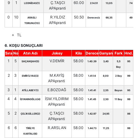
9
1
Ç.TAŞCI
60.00
LEONİDAS(1)
2.14.51
13,05
74
APApranti
0
10
R.YILDIZ
50.50
ARASLI
Derecesiz
66,35
49
APApranti
TORUNU(10)
TL
6. KOŞU SONUÇLARI
Sıra
No
Atın Adı
Jokey
Kilo
Derece
Ganyan
Fark
Hnd.
1
5
V.DEMİR
58.00
SAÇANŞAH(5)
1.40.39
3,40
5,5
95
Boy
2
3
M.KAYİŞ
58.00
EMİR İLYAS(3)
1.41.14
8,00
2 Boy
99
APApranti
3
1
E.BOZDAĞ
58.00
ATİLLABEY(1)
1.41.41
2,55
Boyun
95
4
4
İSM.YILDIRIM
58.00
İSYANINOĞLU(4)
1.41.45
2,50
11 Boy
99
APApranti
5
2
Ç.TAŞCI
58.00
ÇELİKGİLLER(2)
1.42.97
24,95
86
APApranti
6
6
R.ARSLAN
58.00
TİRİLYE
1.44.73
11,25
99
KARTALI(6)