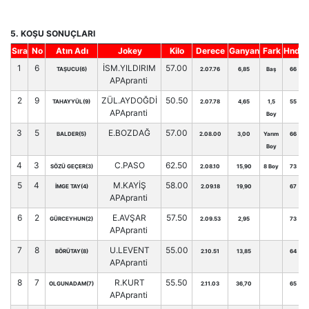
5. KOŞU SONUÇLARI
Sıra
No
Atın Adı
Jokey
Kilo
Derece
Ganyan
Fark
Hnd.
1
6
İSM.YILDIRIM
57.00
TAŞUCU(6)
2.07.76
6,85
Baş
66
APApranti
2
9
ZÜL.AYDOĞDİ
50.50
TAHAYYÜL(9)
2.07.78
4,65
1,5
55
APApranti
Boy
3
5
E.BOZDAĞ
57.00
BALDER(5)
2.08.00
3,00
Yarım
66
Boy
4
3
C.PASO
62.50
SÖZÜ GEÇER(3)
2.08.10
15,90
8 Boy
73
5
4
M.KAYİŞ
58.00
İMGE TAY(4)
2.09.18
19,90
67
APApranti
6
2
E.AVŞAR
57.50
GÜRCEYHUN(2)
2.09.53
2,95
73
APApranti
7
8
U.LEVENT
55.00
BÖRÜTAY(8)
2.10.51
13,85
64
APApranti
8
7
R.KURT
55.50
OLGUNADAM(7)
2.11.03
36,70
65
APApranti