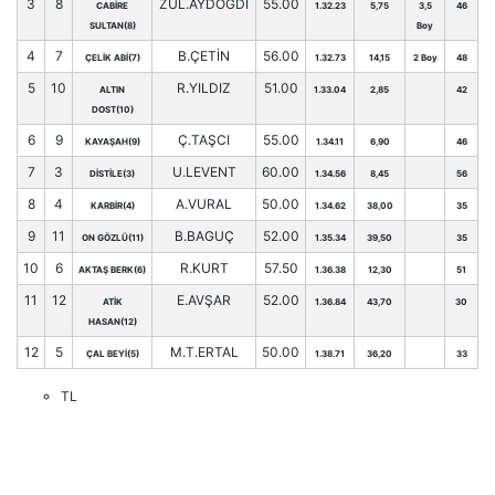
3
8
ZÜL.AYDOĞDİ
55.00
CABİRE
1.32.23
5,75
3,5
46
SULTAN(8)
Boy
4
7
B.ÇETİN
56.00
ÇELİK ABİ(7)
1.32.73
14,15
2 Boy
48
5
10
R.YILDIZ
51.00
ALTIN
1.33.04
2,85
42
DOST(10)
6
9
Ç.TAŞCI
55.00
KAYAŞAH(9)
1.34.11
6,90
46
7
3
U.LEVENT
60.00
DİSTİLE(3)
1.34.56
8,45
56
8
4
A.VURAL
50.00
KARBİR(4)
1.34.62
38,00
35
9
11
B.BAGUÇ
52.00
ON GÖZLÜ(11)
1.35.34
39,50
35
10
6
R.KURT
57.50
AKTAŞ BERK(6)
1.36.38
12,30
51
11
12
E.AVŞAR
52.00
ATİK
1.36.84
43,70
30
HASAN(12)
12
5
M.T.ERTAL
50.00
ÇAL BEYİ(5)
1.38.71
36,20
33
TL