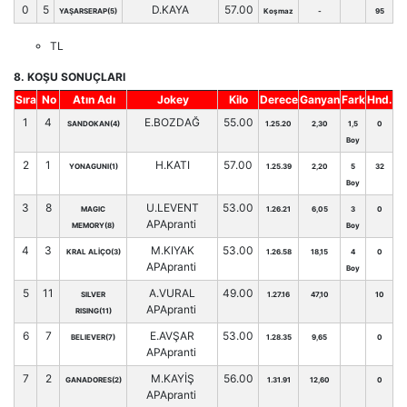
0
5
D.KAYA
57.00
YAŞARSERAP(5)
Koşmaz
-
95
TL
8. KOŞU SONUÇLARI
Sıra
No
Atın Adı
Jokey
Kilo
Derece
Ganyan
Fark
Hnd.
1
4
E.BOZDAĞ
55.00
SANDOKAN(4)
1.25.20
2,30
1,5
0
Boy
2
1
H.KATI
57.00
YONAGUNI(1)
1.25.39
2,20
5
32
Boy
3
8
U.LEVENT
53.00
MAGIC
1.26.21
6,05
3
0
APApranti
MEMORY(8)
Boy
4
3
M.KIYAK
53.00
KRAL ALİÇO(3)
1.26.58
18,15
4
0
APApranti
Boy
5
11
A.VURAL
49.00
SILVER
1.27.16
47,10
10
APApranti
RISING(11)
6
7
E.AVŞAR
53.00
BELIEVER(7)
1.28.35
9,65
0
APApranti
7
2
M.KAYİŞ
56.00
GANADORES(2)
1.31.91
12,60
0
APApranti