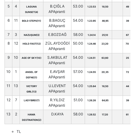
5
4
B.ÇIĞLA
53.00
LAGUNA
1.23.53
18,50
49
APApranti
SUNSET(4)
6
11
B.BAGUÇ
54.00
BOLD STEPS(11)
1.23.95
46,95
39
APApranti
7
3
E.BOZDAĞ
58.00
NAZUŞUM(3)
1.24.14
25,10
67
8
12
ZÜL.AYDOĞDİ
50.00
HOLD FAST(12)
1.24.46
23,20
70
APApranti
9
10
S.AKBULAT
54.00
AGE OF SKY(10)
1.24.51
63,60
25
APApranti
10
1
E.AVŞAR
57.00
ANGEL OF
1.24.55
20,35
72
APApranti
DEFNE(1)
11
13
U.LEVENT
54.00
VICTORY
1.25.64
18,50
44
APApranti
GIRL(13)
12
7
R.YILDIZ
51.00
LADYBIRD(7)
1.26.26
64,85
39
APApranti
13
2
D.KAYA
58.00
HAMA
1.28.52
17,20
61
DESTINATION(2)
TL