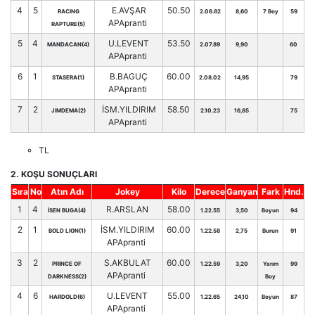
4
5
E.AVŞAR
50.50
RACING
2.06.82
8,60
7 Boy
59
APApranti
RAPTURE(5)
5
4
U.LEVENT
53.50
MANDACAN(4)
2.07.89
9,90
60
APApranti
6
1
B.BAGUÇ
60.00
STASERA(1)
2.08.02
14,95
79
APApranti
7
2
İSM.YILDIRIM
58.50
JIMDEMA(2)
2.10.23
16,85
75
APApranti
TL
2. KOŞU SONUÇLARI
Sıra
No
Atın Adı
Jokey
Kilo
Derece
Ganyan
Fark
Hnd.
1
4
R.ARSLAN
58.00
İSEN BUGA(4)
1.22.55
3,50
Boyun
94
2
1
İSM.YILDIRIM
60.00
BOLD LION(1)
1.22.58
2,75
Burun
91
APApranti
3
2
S.AKBULAT
60.00
PRINCE OF
1.22.59
3,20
Yarım
99
APApranti
DARKNESS(2)
Boy
4
6
U.LEVENT
55.00
HARDOLD(6)
1.22.65
24,10
Boyun
87
APApranti