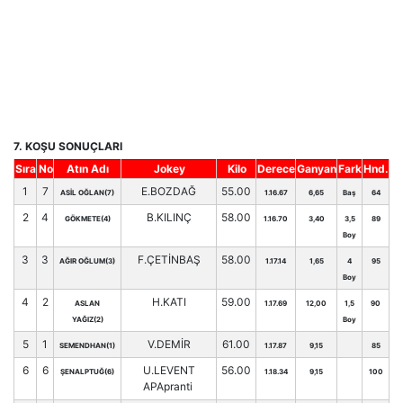
7. KOŞU SONUÇLARI
Sıra
No
Atın Adı
Jokey
Kilo
Derece
Ganyan
Fark
Hnd.
1
7
E.BOZDAĞ
55.00
ASİL OĞLAN(7)
1.16.67
6,65
Baş
64
2
4
B.KILINÇ
58.00
GÖKMETE(4)
1.16.70
3,40
3,5
89
Boy
3
3
F.ÇETİNBAŞ
58.00
AĞIR OĞLUM(3)
1.17.14
1,65
4
95
Boy
4
2
H.KATI
59.00
ASLAN
1.17.69
12,00
1,5
90
YAĞIZ(2)
Boy
5
1
V.DEMİR
61.00
SEMENDHAN(1)
1.17.87
9,15
85
6
6
U.LEVENT
56.00
ŞENALPTUĞ(6)
1.18.34
9,15
100
APApranti