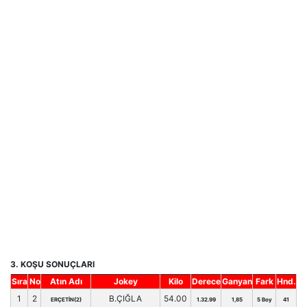
3. KOŞU SONUÇLARI
Sıra
No
Atın Adı
Jokey
Kilo
Derece
Ganyan
Fark
Hnd.
1
2
B.ÇIĞLA
54.00
ERÇETİN(2)
1.32.99
1,85
5 Boy
41