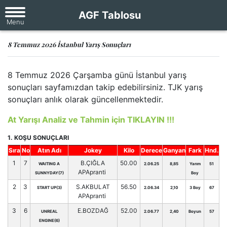
AGF Tablosu
8 Temmuz 2026 İstanbul Yarış Sonuçları
8 Temmuz 2026 Çarşamba günü İstanbul yarış
sonuçları sayfamızdan takip edebilirsiniz. TJK yarış
sonuçları anlık olarak güncellenmektedir.
At Yarışı Analiz ve Tahmin için TIKLAYIN !!!
1. KOŞU SONUÇLARI
Sıra
No
Atın Adı
Jokey
Kilo
Derece
Ganyan
Fark
Hnd.
1
7
B.ÇIĞLA
50.00
WAITING A
2.06.25
8,85
Yarım
51
APApranti
SUNNYDAY(7)
Boy
2
3
S.AKBULAT
56.50
START UP(3)
2.06.34
2,10
3 Boy
67
APApranti
3
6
E.BOZDAĞ
52.00
UNREAL
2.06.77
2,40
Boyun
57
ENGINE(6)