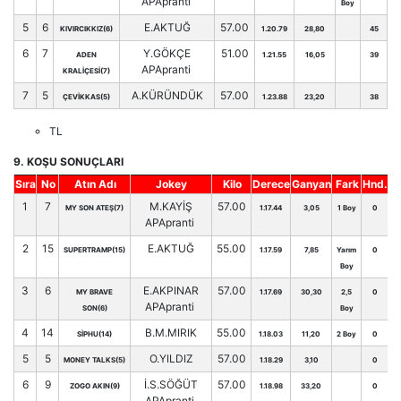
APApranti
Boy
5
6
E.AKTUĞ
57.00
KIVIRCIKKIZ(6)
1.20.79
28,80
45
6
7
Y.GÖKÇE
51.00
ADEN
1.21.55
16,05
39
APApranti
KRALİÇESİ(7)
7
5
A.KÜRÜNDÜK
57.00
ÇEVİKKAS(5)
1.23.88
23,20
38
TL
9. KOŞU SONUÇLARI
Sıra
No
Atın Adı
Jokey
Kilo
Derece
Ganyan
Fark
Hnd.
1
7
M.KAYİŞ
57.00
MY SON ATEŞ(7)
1.17.44
3,05
1 Boy
0
APApranti
2
15
E.AKTUĞ
55.00
SUPERTRAMP(15)
1.17.59
7,85
Yarım
0
Boy
3
6
E.AKPINAR
57.00
MY BRAVE
1.17.69
30,30
2,5
0
APApranti
SON(6)
Boy
4
14
B.M.MIRIK
55.00
SİPHU(14)
1.18.03
11,20
2 Boy
0
5
5
O.YILDIZ
57.00
MONEY TALKS(5)
1.18.29
3,10
0
6
9
İ.S.SÖĞÜT
57.00
ZOGO AKIN(9)
1.18.98
33,20
0
APApranti