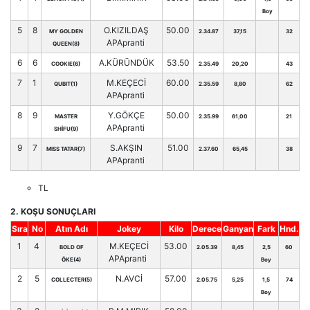
Boy
5
8
O.KIZILDAŞ
50.00
MY GOLDEN
2.34.87
37,15
32
APApranti
QUEEN(8)
6
6
A.KÜRÜNDÜK
53.50
COOKIE(6)
2.35.49
20,20
43
7
1
M.KEÇECİ
60.00
QUBIT(1)
2.35.59
8,80
62
APApranti
8
9
Y.GÖKÇE
50.00
MASTER
2.35.99
61,00
21
APApranti
SHİFU(9)
9
7
S.AKŞIN
51.00
MISS TATAR(7)
2.37.60
65,45
38
APApranti
TL
2. KOŞU SONUÇLARI
Sıra
No
Atın Adı
Jokey
Kilo
Derece
Ganyan
Fark
Hnd.
1
4
M.KEÇECİ
53.00
BOLD OF
2.05.39
8,45
2,5
60
APApranti
ÖKE(4)
Boy
2
5
N.AVCİ
57.00
COLLECTER(5)
2.05.75
5,25
1,5
74
Boy