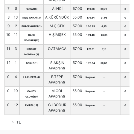
7
8
A.İNCİ
57.00
PATPAT(8)
1.19.68
33,70
0
8
13
A.KÜRÜNDÜK
55.00
KIZIL ANKA(13)
1.19.84
31,95
0
9
2
M.ÇİÇEK
57.00
EUROFIGHTER(2)
1.20.85
4,95
0
10
11
H.ŞİMŞEK
55.00
DARK
1.21.48
46,85
0
WHISPER(11)
11
3
O.ATMACA
57.00
KING OF
1.21.61
9,15
0
MODENA (3)
12
1
S.AKŞIN
57.00
BOSKO(1)
1.23.64
58,80
0
APApranti
0
4
E.TEPE
57.00
LA PUERTA(4)
Koşmaz
-
0
APApranti
0
10
M.GÖL
55.00
CANDY
Koşmaz
-
0
APApranti
GLOW(10)
0
12
G.İ.BODUR
55.00
EXIREL(12)
Koşmaz
-
0
APApranti
TL