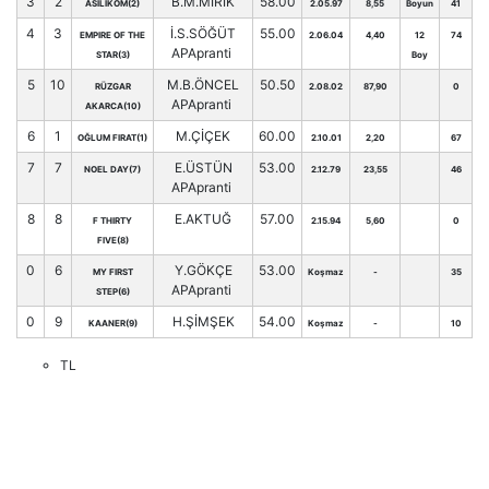
3
2
B.M.MIRIK
58.00
ASİLİKOM(2)
2.05.97
8,55
Boyun
41
4
3
İ.S.SÖĞÜT
55.00
EMPIRE OF THE
2.06.04
4,40
12
74
APApranti
STAR(3)
Boy
5
10
M.B.ÖNCEL
50.50
RÜZGAR
2.08.02
87,90
0
APApranti
AKARCA(10)
6
1
M.ÇİÇEK
60.00
OĞLUM FIRAT(1)
2.10.01
2,20
67
7
7
E.ÜSTÜN
53.00
NOEL DAY(7)
2.12.79
23,55
46
APApranti
8
8
E.AKTUĞ
57.00
F THIRTY
2.15.94
5,60
0
FIVE(8)
0
6
Y.GÖKÇE
53.00
MY FIRST
Koşmaz
-
35
APApranti
STEP(6)
0
9
H.ŞİMŞEK
54.00
KAANER(9)
Koşmaz
-
10
TL