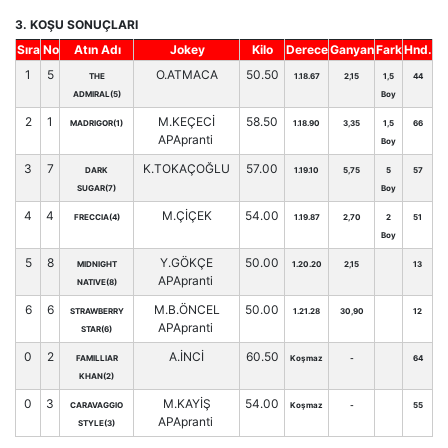
3. KOŞU SONUÇLARI
Sıra
No
Atın Adı
Jokey
Kilo
Derece
Ganyan
Fark
Hnd.
1
5
O.ATMACA
50.50
THE
1.18.67
2,15
1,5
44
ADMIRAL(5)
Boy
2
1
M.KEÇECİ
58.50
MADRIGOR(1)
1.18.90
3,35
1,5
66
APApranti
Boy
3
7
K.TOKAÇOĞLU
57.00
DARK
1.19.10
5,75
5
57
SUGAR(7)
Boy
4
4
M.ÇİÇEK
54.00
FRECCIA(4)
1.19.87
2,70
2
51
Boy
5
8
Y.GÖKÇE
50.00
MIDNIGHT
1.20.20
2,15
13
APApranti
NATIVE(8)
6
6
M.B.ÖNCEL
50.00
STRAWBERRY
1.21.28
30,90
12
APApranti
STAR(6)
0
2
A.İNCİ
60.50
FAMILLIAR
Koşmaz
-
64
KHAN(2)
0
3
M.KAYİŞ
54.00
CARAVAGGIO
Koşmaz
-
55
APApranti
STYLE(3)