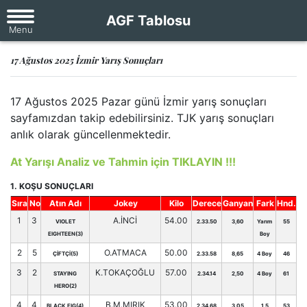
AGF Tablosu
17 Ağustos 2025 İzmir Yarış Sonuçları
17 Ağustos 2025 Pazar günü İzmir yarış sonuçları
sayfamızdan takip edebilirsiniz. TJK yarış sonuçları
anlık olarak güncellenmektedir.
At Yarışı Analiz ve Tahmin için TIKLAYIN !!!
1. KOŞU SONUÇLARI
Sıra
No
Atın Adı
Jokey
Kilo
Derece
Ganyan
Fark
Hnd.
1
3
A.İNCİ
54.00
VIOLET
2.33.50
3,60
Yarım
55
EIGHTEEN(3)
Boy
2
5
O.ATMACA
50.00
ÇİFTÇİ(5)
2.33.58
8,65
4 Boy
46
3
2
K.TOKAÇOĞLU
57.00
STAYING
2.34.14
2,50
4 Boy
61
HERO(2)
4
4
B.M.MIRIK
53.00
BLACK FIG(4)
2.34.68
3,05
1,5
53