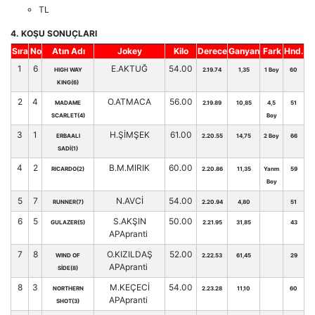
TL
4. KOŞU SONUÇLARI
Sıra
No
Atın Adı
Jokey
Kilo
Derece
Ganyan
Fark
Hnd.
1
6
E.AKTUĞ
54.00
HIGH WAY
2.19.74
1,35
1 Boy
60
KING(6)
2
4
O.ATMACA
56.00
MADAME
2.19.89
10,85
4,5
51
SCARLET(4)
Boy
3
1
H.ŞİMŞEK
61.00
ERBAALI
2.20.55
14,75
2 Boy
66
SADİ(1)
4
2
B.M.MIRIK
60.00
RICARDO(2)
2.20.86
11,35
Yarım
59
Boy
5
7
N.AVCİ
54.00
RUNNER(7)
2.20.94
4,80
51
6
5
S.AKŞIN
50.00
GULAZER(5)
2.21.95
31,85
43
APApranti
7
8
O.KIZILDAŞ
52.00
WIND OF
2.22.53
61,45
29
APApranti
SİDE(8)
8
3
M.KEÇECİ
54.00
NORTHERN
2.23.28
11,10
60
APApranti
SHOT(3)