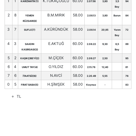
1
1
K.TOKAÇOĞLU
60.00
KARİZMATİK(1)
2.07.56
3,80
3,5
94
Boy
2
8
B.M.MIRIK
58.00
YEMEN
2.08.13
3,80
Burun
84
RÜZGARI(8)
3
7
A.KÜRÜNDÜK
58.00
SUFLE(7)
2.08.14
20,85
Yarım
72
Boy
4
3
E.AKTUĞ
60.00
SAADIN
2.08.22
9,30
6,5
89
KASIRGASI(3)
Boy
5
2
M.ÇİÇEK
60.00
KAŞIKÇIBEYİ(2)
2.09.27
2,50
95
6
4
O.YILDIZ
60.00
UMUT TAY(4)
2.15.76
12,40
81
7
6
N.AVCİ
58.00
İTAATSİZ(6)
2.20.49
5,55
76
0
5
H.ŞİMŞEK
58.00
FIRAT BABA(5)
Koşmaz
-
83
TL