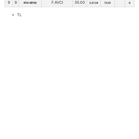
9
9
F.AVCI
55.00
RİTA RİP(9)
2.27.34
72,10
0
TL