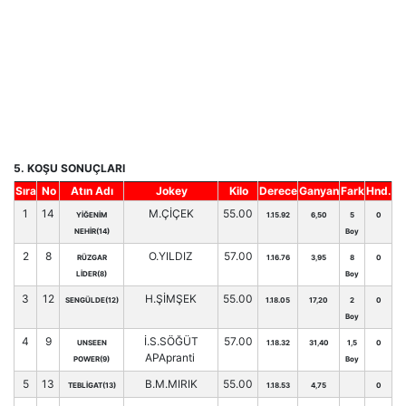
5. KOŞU SONUÇLARI
Sıra
No
Atın Adı
Jokey
Kilo
Derece
Ganyan
Fark
Hnd.
1
14
M.ÇİÇEK
55.00
YİĞENİM
1.15.92
6,50
5
0
NEHİR(14)
Boy
2
8
O.YILDIZ
57.00
RÜZGAR
1.16.76
3,95
8
0
LİDER(8)
Boy
3
12
H.ŞİMŞEK
55.00
SENGÜLDE(12)
1.18.05
17,20
2
0
Boy
4
9
İ.S.SÖĞÜT
57.00
UNSEEN
1.18.32
31,40
1,5
0
APApranti
POWER(9)
Boy
5
13
B.M.MIRIK
55.00
TEBLİGAT(13)
1.18.53
4,75
0