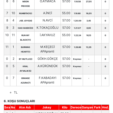
6
6
O.ATMACA
57.00
MOON
1.18.58
27,05
0
PIECE(6)
7
10
A.İNCİ
55.00
RUMBITA(10)
1.18.60
16,05
0
8
4
N.AVCİ
57.00
JOE JOYS(4)
1.20.09
3,45
0
9
3
K.TOKAÇOĞLU
57.00
HAS HASEKİ(3)
1.21.07
8,65
0
10
11
İ.AKYAVUZ
55.00
RUN MY
1.22.24
18,15
0
BLACK(11)
11
1
M.KEÇECİ
57.00
BURNING
1.26.86
13,35
0
APApranti
HEART(1)
0
2
GÖKH.GÖKÇE
57.00
BY MUTLU(2)
Koşmaz
-
0
0
5
A.KÜRÜNDÜK
57.00
KRAL
Koşmaz
-
0
AYVALIK(5)
0
7
F.KABADAYI
57.00
ORANGE
Koşmaz
-
0
APApranti
AZURA(7)
TL
6. KOŞU SONUÇLARI
Sıra
No
Atın Adı
Jokey
Kilo
Derece
Ganyan
Fark
Hnd.