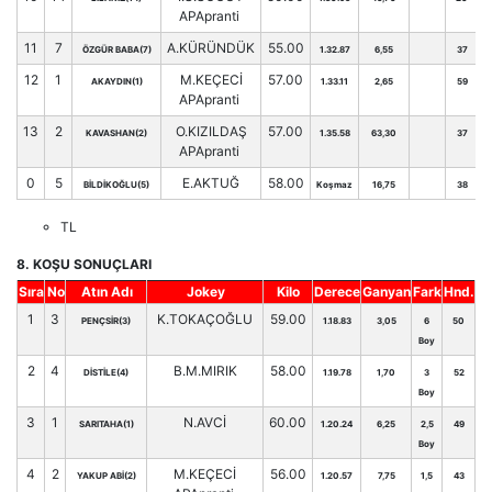
APApranti
11
7
A.KÜRÜNDÜK
55.00
ÖZGÜR BABA(7)
1.32.87
6,55
37
12
1
M.KEÇECİ
57.00
AKAYDIN(1)
1.33.11
2,65
59
APApranti
13
2
O.KIZILDAŞ
57.00
KAVASHAN(2)
1.35.58
63,30
37
APApranti
0
5
E.AKTUĞ
58.00
BİLDİKOĞLU(5)
Koşmaz
16,75
38
TL
8. KOŞU SONUÇLARI
Sıra
No
Atın Adı
Jokey
Kilo
Derece
Ganyan
Fark
Hnd.
1
3
K.TOKAÇOĞLU
59.00
PENÇSİR(3)
1.18.83
3,05
6
50
Boy
2
4
B.M.MIRIK
58.00
DİSTİLE(4)
1.19.78
1,70
3
52
Boy
3
1
N.AVCİ
60.00
SARITAHA(1)
1.20.24
6,25
2,5
49
Boy
4
2
M.KEÇECİ
56.00
YAKUP ABİ(2)
1.20.57
7,75
1,5
43