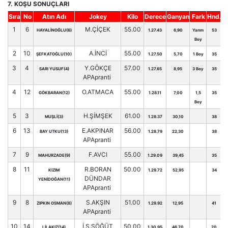
7. KOŞU SONUÇLARI
Sıra
No
Atın Adı
Jokey
Kilo
Derece
Ganyan
Fark
Hnd.
1
6
M.ÇİÇEK
55.00
HAYALİNOĞLU(6)
1.27.43
6,90
Yarım
53
Boy
2
10
A.İNCİ
55.00
ŞEFKATOĞLU(10)
1.27.50
5,70
1 Boy
35
3
4
Y.GÖKÇE
57.00
SARI YUSUF(4)
1.27.65
8,95
3 Boy
35
APApranti
4
12
O.ATMACA
55.00
GÖKBARAN(12)
1.28.11
7,00
1,5
35
Boy
5
3
H.ŞİMŞEK
61.00
MUŞLİ(3)
1.28.37
30,10
38
6
13
E.AKPINAR
56.00
BAY UTKU(13)
1.28.79
22,30
38
APApranti
7
9
F.AVCI
55.00
MAHURZADE(9)
1.29.09
39,45
35
8
11
R.BORAN
50.00
KIZIM
1.29.72
52,95
34
DÜNDAR
YENİDOĞAN(11)
APApranti
9
8
S.AKŞIN
51.00
ZIPKIN OSMAN(8)
1.29.92
12,95
41
APApranti
10
14
İ.S.SÖĞÜT
50.00
LİLAKIZ(14)
1.30.95
46,70
20