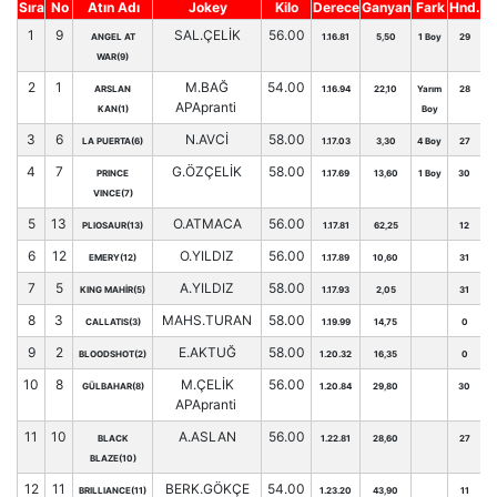
Sıra
No
Atın Adı
Jokey
Kilo
Derece
Ganyan
Fark
Hnd.
1
9
SAL.ÇELİK
56.00
ANGEL AT
1.16.81
5,50
1 Boy
29
WAR(9)
2
1
M.BAĞ
54.00
ARSLAN
1.16.94
22,10
Yarım
28
APApranti
KAN(1)
Boy
3
6
N.AVCİ
58.00
LA PUERTA(6)
1.17.03
3,30
4 Boy
27
4
7
G.ÖZÇELİK
58.00
PRINCE
1.17.69
13,60
1 Boy
30
VINCE(7)
5
13
O.ATMACA
56.00
PLIOSAUR(13)
1.17.81
62,25
12
6
12
O.YILDIZ
56.00
EMERY(12)
1.17.89
10,60
31
7
5
A.YILDIZ
58.00
KING MAHİR(5)
1.17.93
2,05
31
8
3
MAHS.TURAN
58.00
CALLATIS(3)
1.19.99
14,75
0
9
2
E.AKTUĞ
58.00
BLOODSHOT(2)
1.20.32
16,35
0
10
8
M.ÇELİK
56.00
GÜLBAHAR(8)
1.20.84
29,80
30
APApranti
11
10
A.ASLAN
56.00
BLACK
1.22.81
28,60
27
BLAZE(10)
12
11
BERK.GÖKÇE
54.00
BRILLIANCE(11)
1.23.20
43,90
11