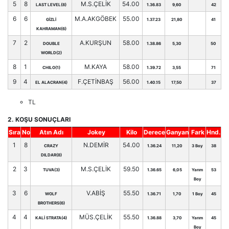
5
8
M.S.ÇELİK
54.00
LAST LEVEL(8)
1.36.83
9,60
42
6
6
M.A.AKGÖBEK
55.00
GİZLİ
1.37.23
21,80
41
KAHRAMAN(6)
7
2
A.KURŞUN
58.00
DOUBLE
1.38.86
5,30
50
WORLD(2)
8
1
M.KAYA
58.00
CHILO(1)
1.39.72
3,55
71
9
4
F.ÇETİNBAŞ
56.00
EL ALACRAN(4)
1.40.15
17,50
37
TL
2. KOŞU SONUÇLARI
Sıra
No
Atın Adı
Jokey
Kilo
Derece
Ganyan
Fark
Hnd.
1
8
N.DEMİR
54.00
CRAZY
1.36.24
11,20
3 Boy
38
DILDAR(8)
2
3
M.S.ÇELİK
59.50
TUVA(3)
1.36.65
6,05
Yarım
53
Boy
3
6
V.ABİŞ
55.50
WOLF
1.36.71
1,70
1 Boy
45
BROTHERS(6)
4
4
MÜS.ÇELİK
55.50
KALİ STRATA(4)
1.36.88
3,70
Yarım
45
Boy