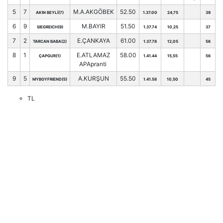
5
7
M.A.AKGÖBEK
52.50
AKIN BEYLİ(7)
1.37.00
24,75
39
6
9
M.BAYIR
51.50
SIEGREICH(9)
1.37.74
10,25
37
7
2
E.ÇANKAYA
61.00
TARCAN BABA(2)
1.37.78
12,05
56
8
1
E.ATLAMAZ
58.00
ÇAPGUR(1)
1.41.44
15,55
56
APApranti
9
5
A.KURŞUN
55.50
MYBOYFRIEND(5)
1.41.58
10,50
45
TL