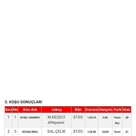
3. KOŞU SONUÇLARI
Sıra
No
Atın Adı
Jokey
Kilo
Derece
Ganyan
Fark
Hnd.
1
1
M.KEÇECİ
57.00
AYSEL HANIM(1)
1.26.75
5,65
Yarım
39
APApranti
Boy
2
5
SAL.ÇELİK
57.00
HEVSELİM(5)
1.26.86
34,95
Yarım
37