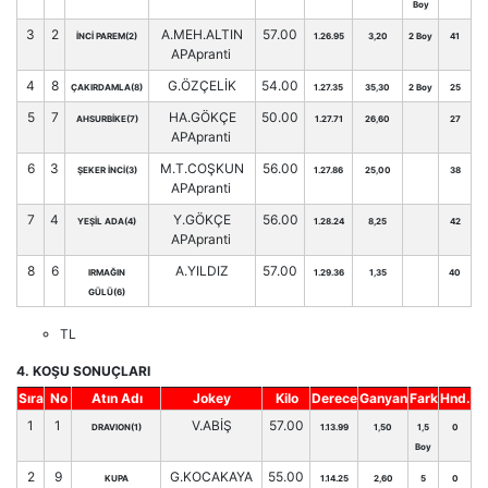
Boy
3
2
A.MEH.ALTIN
57.00
İNCİ PAREM(2)
1.26.95
3,20
2 Boy
41
APApranti
4
8
G.ÖZÇELİK
54.00
ÇAKIRDAMLA(8)
1.27.35
35,30
2 Boy
25
5
7
HA.GÖKÇE
50.00
AHSURBİKE(7)
1.27.71
26,60
27
APApranti
6
3
M.T.COŞKUN
56.00
ŞEKER İNCİ(3)
1.27.86
25,00
38
APApranti
7
4
Y.GÖKÇE
56.00
YEŞİL ADA(4)
1.28.24
8,25
42
APApranti
8
6
A.YILDIZ
57.00
IRMAĞIN
1.29.36
1,35
40
GÜLÜ(6)
TL
4. KOŞU SONUÇLARI
Sıra
No
Atın Adı
Jokey
Kilo
Derece
Ganyan
Fark
Hnd.
1
1
V.ABİŞ
57.00
DRAVION(1)
1.13.99
1,50
1,5
0
Boy
2
9
G.KOCAKAYA
55.00
KUPA
1.14.25
2,60
5
0