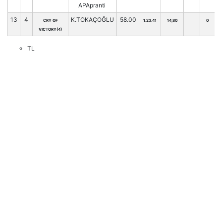
APApranti
13
4
K.TOKAÇOĞLU
58.00
CRY OF
1.23.41
14,80
0
VICTORY(4)
TL