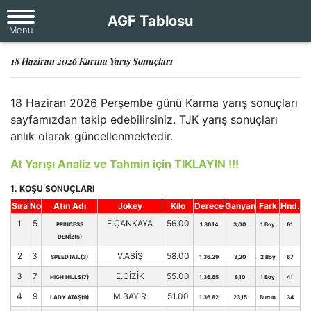
AGF Tablosu
18 Haziran 2026 Karma Yarış Sonuçları
18 Haziran 2026 Perşembe günü Karma yarış sonuçları
sayfamızdan takip edebilirsiniz. TJK yarış sonuçları
anlık olarak güncellenmektedir.
At Yarışı Analiz ve Tahmin için TIKLAYIN !!!
1. KOŞU SONUÇLARI
Sıra
No
Atın Adı
Jokey
Kilo
Derece
Ganyan
Fark
Hnd.
1
5
E.ÇANKAYA
56.00
PRINCESS
1.36.14
3,00
1 Boy
61
DENİZ(5)
2
3
V.ABİŞ
58.00
SPEEDTAIL(3)
1.36.29
3,20
2 Boy
67
3
7
E.ÇİZİK
55.00
HIGH HILLS(7)
1.36.65
8,10
1 Boy
41
4
9
M.BAYIR
51.00
LADY ATAŞ(9)
1.36.82
23,15
Burun
34