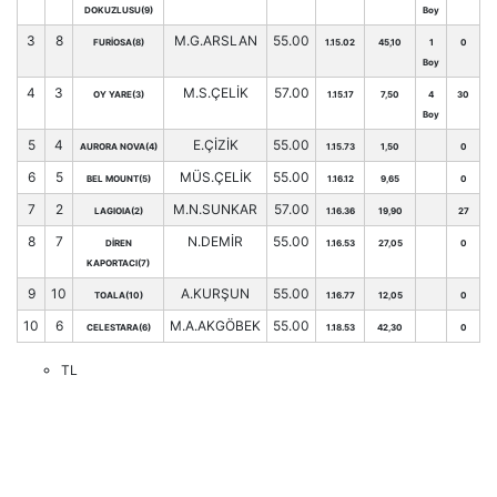
DOKUZLUSU(9)
Boy
3
8
M.G.ARSLAN
55.00
FURİOSA(8)
1.15.02
45,10
1
0
Boy
4
3
M.S.ÇELİK
57.00
OY YARE(3)
1.15.17
7,50
4
30
Boy
5
4
E.ÇİZİK
55.00
AURORA NOVA(4)
1.15.73
1,50
0
6
5
MÜS.ÇELİK
55.00
BEL MOUNT(5)
1.16.12
9,65
0
7
2
M.N.SUNKAR
57.00
LAGIOIA(2)
1.16.36
19,90
27
8
7
N.DEMİR
55.00
DİREN
1.16.53
27,05
0
KAPORTACI(7)
9
10
A.KURŞUN
55.00
TOALA(10)
1.16.77
12,05
0
10
6
M.A.AKGÖBEK
55.00
CELESTARA(6)
1.18.53
42,30
0
TL