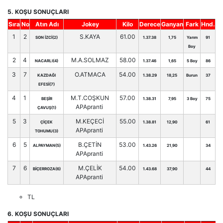
5. KOŞU SONUÇLARI
Sıra
No
Atın Adı
Jokey
Kilo
Derece
Ganyan
Fark
Hnd.
1
2
S.KAYA
61.00
SON İZCİ(2)
1.37.38
1,75
Yarım
91
Boy
2
4
M.A.SOLMAZ
58.00
NACARLI(4)
1.37.46
1,65
5 Boy
86
3
7
O.ATMACA
54.00
KAZDAĞI
1.38.29
18,25
Burun
37
EFESİ(7)
4
1
M.T.COŞKUN
57.00
BEŞİR
1.38.31
7,95
3 Boy
75
APApranti
ÇAVUŞ(1)
5
3
M.KEÇECİ
55.00
ÇİÇEK
1.38.81
12,90
61
APApranti
TOHUMU(3)
6
5
B.ÇETİN
53.00
ALPAYMAN(5)
1.43.26
21,90
34
APApranti
7
6
M.ÇELİK
54.00
BİÇERROZA(6)
1.43.68
37,90
44
APApranti
TL
6. KOŞU SONUÇLARI