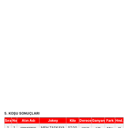
5. KOŞU SONUÇLARI
Sıra
No
Atın Adı
Jokey
Kilo
Derece
Ganyan
Fark
Hnd.
1
1
MEH.TAŞKAYA
57.00