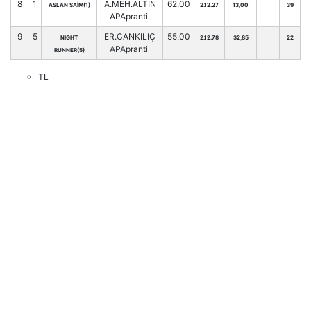
8
1
A.MEH.ALTIN
62.00
ASLAN SAİM(1)
2.12.27
13,00
39
APApranti
9
5
ER.CANKILIÇ
55.00
NIGHT
2.12.78
32,85
22
APApranti
RUNNER(5)
TL