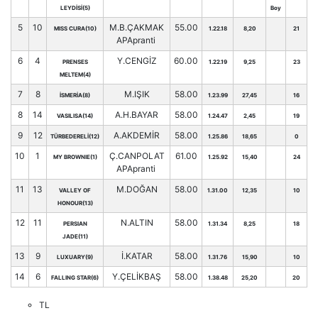
LEYDİSİ(5)
Boy
5
10
M.B.ÇAKMAK
55.00
MISS CURA(10)
1.22.18
8,20
21
APApranti
6
4
Y.CENGİZ
60.00
PRENSES
1.22.19
9,25
23
MELTEM(4)
7
8
M.IŞIK
58.00
İSMERİA(8)
1.23.99
27,45
16
8
14
A.H.BAYAR
58.00
VASILISA(14)
1.24.47
2,45
19
9
12
A.AKDEMİR
58.00
TÜRBEDERELİ(12)
1.25.86
18,65
0
10
1
Ç.CANPOLAT
61.00
MY BROWNIE(1)
1.25.92
15,40
24
APApranti
11
13
M.DOĞAN
58.00
VALLEY OF
1.31.00
12,35
10
HONOUR(13)
12
11
N.ALTIN
58.00
PERSIAN
1.31.34
8,25
18
JADE(11)
13
9
İ.KATAR
58.00
LUXUARY(9)
1.31.76
15,90
10
14
6
Y.ÇELİKBAŞ
58.00
FALLING STAR(6)
1.38.48
25,20
20
TL