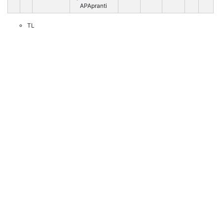
APApranti
TL