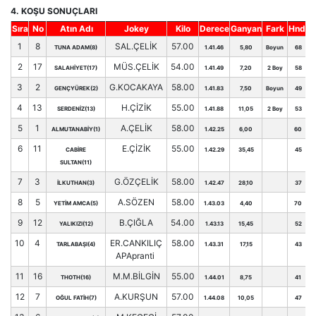
4. KOŞU SONUÇLARI
Sıra
No
Atın Adı
Jokey
Kilo
Derece
Ganyan
Fark
Hnd.
1
8
SAL.ÇELİK
57.00
TUNA ADAM(8)
1.41.46
5,80
Boyun
68
2
17
MÜS.ÇELİK
54.00
SALAHİYET(17)
1.41.49
7,20
2 Boy
58
3
2
G.KOCAKAYA
58.00
GENÇYÜREK(2)
1.41.83
7,50
Boyun
49
4
13
H.ÇİZİK
55.00
SERDENİZ(13)
1.41.88
11,05
2 Boy
53
5
1
A.ÇELİK
58.00
ALMUTANABİY(1)
1.42.25
6,00
60
6
11
E.ÇİZİK
55.00
CABİRE
1.42.29
35,45
45
SULTAN(11)
7
3
G.ÖZÇELİK
58.00
İLKUTHAN(3)
1.42.47
28,10
37
8
5
A.SÖZEN
58.00
YETİM AMCA(5)
1.43.03
4,40
70
9
12
B.ÇIĞLA
54.00
YALIKIZI(12)
1.43.13
15,45
52
10
4
ER.CANKILIÇ
58.00
TARLABAŞI(4)
1.43.31
17,15
43
APApranti
11
16
M.M.BİLGİN
55.00
THOTH(16)
1.44.01
8,75
41
12
7
A.KURŞUN
57.00
OĞUL FATİH(7)
1.44.08
10,05
47