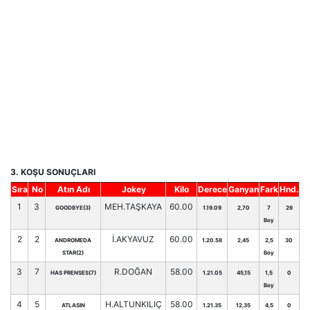
3. KOŞU SONUÇLARI
Sıra
No
Atın Adı
Jokey
Kilo
Derece
Ganyan
Fark
Hnd.
1
3
MEH.TAŞKAYA
60.00
GOODBYE(3)
1.19.09
2,70
7
26
Boy
2
2
İ.AKYAVUZ
60.00
ANDROMEDA
1.20.58
2,45
2,5
30
STAR(2)
Boy
3
7
R.DOĞAN
58.00
HAS PRENSES(7)
1.21.05
45,15
1,5
0
Boy
4
5
H.ALTUNKILIÇ
58.00
ATLASIN
1.21.35
12,35
4,5
0