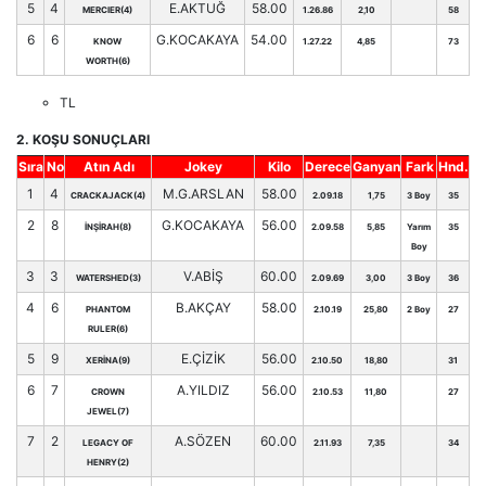
5
4
E.AKTUĞ
58.00
MERCIER(4)
1.26.86
2,10
58
6
6
G.KOCAKAYA
54.00
KNOW
1.27.22
4,85
73
WORTH(6)
TL
2. KOŞU SONUÇLARI
Sıra
No
Atın Adı
Jokey
Kilo
Derece
Ganyan
Fark
Hnd.
1
4
M.G.ARSLAN
58.00
CRACKAJACK(4)
2.09.18
1,75
3 Boy
35
2
8
G.KOCAKAYA
56.00
İNŞİRAH(8)
2.09.58
5,85
Yarım
35
Boy
3
3
V.ABİŞ
60.00
WATERSHED(3)
2.09.69
3,00
3 Boy
36
4
6
B.AKÇAY
58.00
PHANTOM
2.10.19
25,80
2 Boy
27
RULER(6)
5
9
E.ÇİZİK
56.00
XERİNA(9)
2.10.50
18,80
31
6
7
A.YILDIZ
56.00
CROWN
2.10.53
11,80
27
JEWEL(7)
7
2
A.SÖZEN
60.00
LEGACY OF
2.11.93
7,35
34
HENRY(2)