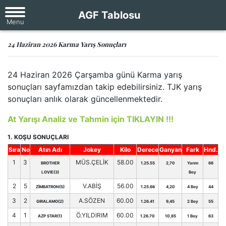
AGF Tablosu
24 Haziran 2026 Karma Yarış Sonuçları
24 Haziran 2026 Çarşamba günü Karma yarış
sonuçları sayfamızdan takip edebilirsiniz. TJK yarış
sonuçları anlık olarak güncellenmektedir.
At Yarışı Analiz ve Tahmin için TIKLAYIN !!!
1. KOŞU SONUÇLARI
Sıra
No
Atın Adı
Jokey
Kilo
Derece
Ganyan
Fark
Hnd.
1
3
MÜS.ÇELİK
58.00
BROTHER
1.25.55
2,70
Yarım
66
LOVIE(3)
Boy
2
5
V.ABİŞ
56.00
ZİMBATRON(5)
1.25.66
4,20
4 Boy
44
3
2
A.SÖZEN
60.00
GIRALAMO(2)
1.26.41
9,45
2 Boy
55
4
1
Ö.YILDIRIM
60.00
AZP STAR(1)
1.26.70
10,85
1 Boy
63