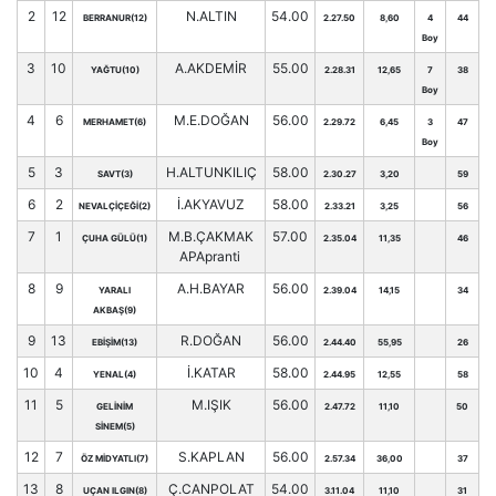
2
12
N.ALTIN
54.00
BERRANUR(12)
2.27.50
8,60
4
44
Boy
3
10
A.AKDEMİR
55.00
YAĞTU(10)
2.28.31
12,65
7
38
Boy
4
6
M.E.DOĞAN
56.00
MERHAMET(6)
2.29.72
6,45
3
47
Boy
5
3
H.ALTUNKILIÇ
58.00
SAVT(3)
2.30.27
3,20
59
6
2
İ.AKYAVUZ
58.00
NEVALÇİÇEĞİ(2)
2.33.21
3,25
56
7
1
M.B.ÇAKMAK
57.00
ÇUHA GÜLÜ(1)
2.35.04
11,35
46
APApranti
8
9
A.H.BAYAR
56.00
YARALI
2.39.04
14,15
34
AKBAŞ(9)
9
13
R.DOĞAN
56.00
EBİŞİM(13)
2.44.40
55,95
26
10
4
İ.KATAR
58.00
YENAL(4)
2.44.95
12,55
58
11
5
M.IŞIK
56.00
GELİNİM
2.47.72
11,10
50
SİNEM(5)
12
7
S.KAPLAN
56.00
ÖZ MİDYATLI(7)
2.57.34
36,00
37
13
8
Ç.CANPOLAT
54.00
UÇAN ILGIN(8)
3.11.04
11,10
31