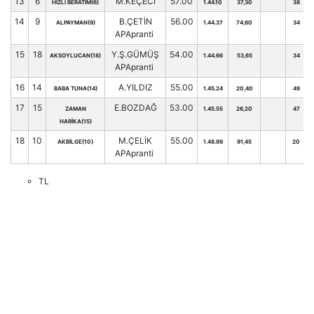
13
6
M.KEÇECİ
57.00
HIZLI BERATIM(6)
1.44.10
37,30
38
14
9
B.ÇETİN
56.00
ALPAYMAN(9)
1.44.37
74,60
34
APApranti
15
18
Y.Ş.GÜMÜŞ
54.00
AKSOYLUCAN(18)
1.44.66
53,65
34
APApranti
16
14
A.YILDIZ
55.00
BABA TUNA(14)
1.45.24
20,40
49
17
15
E.BOZDAĞ
53.00
ZAMAN
1.45.55
26,20
47
HARİKA(15)
18
10
M.ÇELİK
55.00
AKBİLGE(10)
1.48.89
91,45
20
APApranti
TL