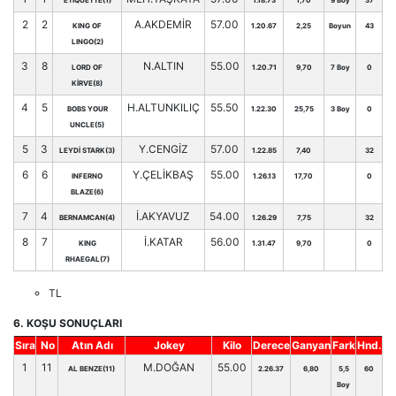
ETIQUETTE(1)
1.18.73
1,70
9 Boy
37
2
2
A.AKDEMİR
57.00
KING OF
1.20.67
2,25
Boyun
43
LINGO(2)
3
8
N.ALTIN
55.00
LORD OF
1.20.71
9,70
7 Boy
0
KİRVE(8)
4
5
H.ALTUNKILIÇ
55.50
BOBS YOUR
1.22.30
25,75
3 Boy
0
UNCLE(5)
5
3
Y.CENGİZ
57.00
LEYDİ STARK(3)
1.22.85
7,40
32
6
6
Y.ÇELİKBAŞ
55.00
INFERNO
1.26.13
17,70
0
BLAZE(6)
7
4
İ.AKYAVUZ
54.00
BERNAMCAN(4)
1.26.29
7,75
32
8
7
İ.KATAR
56.00
KING
1.31.47
9,70
0
RHAEGAL(7)
TL
6. KOŞU SONUÇLARI
Sıra
No
Atın Adı
Jokey
Kilo
Derece
Ganyan
Fark
Hnd.
1
11
M.DOĞAN
55.00
AL BENZE(11)
2.26.37
6,80
5,5
60
Boy