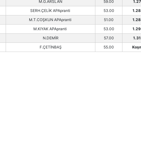
M.G.ARSLAN
59.00
1.27
SERH.ÇELİK APApranti
53.00
1.28
M.T.COŞKUN APApranti
51.00
1.28
M.KIYAK APApranti
53.00
1.29
N.DEMİR
57.00
1.31
F.ÇETİNBAŞ
55.00
Koş