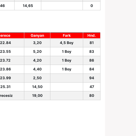
.46
14,65
0
erece
Ganyan
Fark
Hnd.
.22.84
3,20
4,5 Boy
81
.23.55
5,20
1 Boy
83
.23.72
4,20
1 Boy
86
.23.86
4,40
1 Boy
84
.23.99
2,50
94
.25.31
14,50
47
recesiz
19,00
80