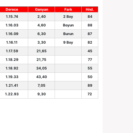
Derece
Ganyan
Fark
Hnd.
1.15.74
2,40
2 Boy
84
1.16.03
4,60
Boyun
88
1.16.09
6,30
Burun
87
1.16.11
3,30
9 Boy
82
1.17.59
21,65
45
1.18.29
21,75
77
1.18.92
34,05
55
1.19.33
43,40
50
1.21.41
7,05
89
1.22.93
9,30
72