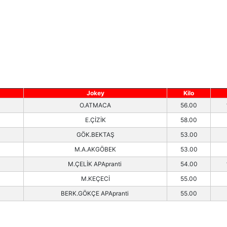
Jokey
Kilo
O.ATMACA
56.00
E.ÇİZİK
58.00
GÖK.BEKTAŞ
53.00
M.A.AKGÖBEK
53.00
M.ÇELİK APApranti
54.00
M.KEÇECİ
55.00
BERK.GÖKÇE APApranti
55.00