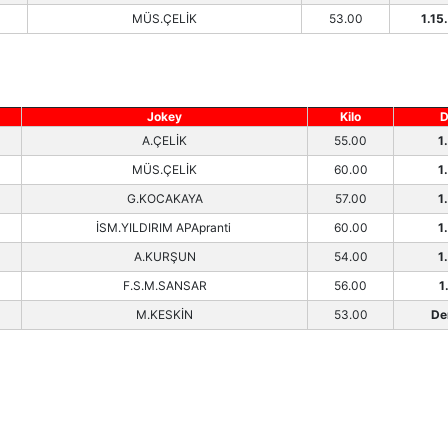
MÜS.ÇELİK
53.00
1.15
Jokey
Kilo
D
A.ÇELİK
55.00
1
MÜS.ÇELİK
60.00
1
G.KOCAKAYA
57.00
1
İSM.YILDIRIM APApranti
60.00
1
A.KURŞUN
54.00
1
F.S.M.SANSAR
56.00
1
M.KESKİN
53.00
De