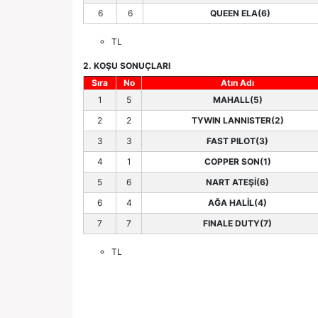
6
6
QUEEN ELA(6)
TL
2. KOŞU SONUÇLARI
Sıra
No
Atın Adı
1
5
MAHALL(5)
2
2
TYWIN LANNISTER(2)
3
3
FAST PILOT(3)
4
1
COPPER SON(1)
5
6
NART ATEŞİ(6)
6
4
AĞA HALİL(4)
7
7
FINALE DUTY(7)
TL