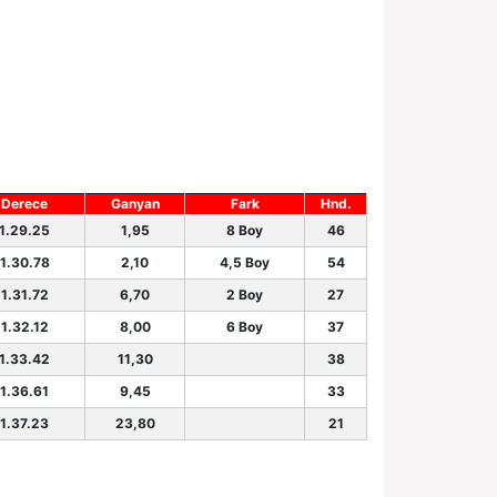
Derece
Ganyan
Fark
Hnd.
1.29.25
1,95
8 Boy
46
1.30.78
2,10
4,5 Boy
54
1.31.72
6,70
2 Boy
27
1.32.12
8,00
6 Boy
37
1.33.42
11,30
38
1.36.61
9,45
33
1.37.23
23,80
21