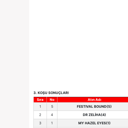
3. KOŞU SONUÇLARI
Sıra
No
Atın Adı
1
5
FESTIVAL BOUND(5)
2
4
DR ZELİHA(4)
3
1
MY HAZEL EYES(1)