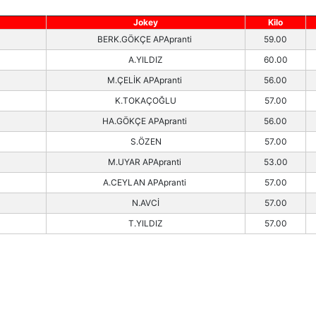
Jokey
Kilo
BERK.GÖKÇE APApranti
59.00
A.YILDIZ
60.00
M.ÇELİK APApranti
56.00
K.TOKAÇOĞLU
57.00
HA.GÖKÇE APApranti
56.00
S.ÖZEN
57.00
M.UYAR APApranti
53.00
A.CEYLAN APApranti
57.00
N.AVCİ
57.00
T.YILDIZ
57.00