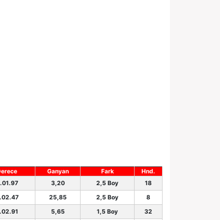
erece
Ganyan
Fark
Hnd.
.01.97
3,20
2,5 Boy
18
.02.47
25,85
2,5 Boy
8
.02.91
5,65
1,5 Boy
32