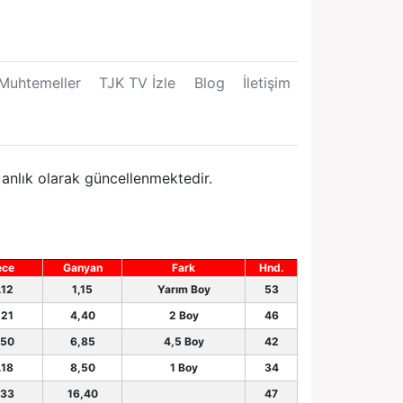
Muhtemeller
TJK TV İzle
Blog
İletişim
anlık olarak güncellenmektedir.
ece
Ganyan
Fark
Hnd.
.12
1,15
Yarım Boy
53
.21
4,40
2 Boy
46
.50
6,85
4,5 Boy
42
.18
8,50
1 Boy
34
.33
16,40
47