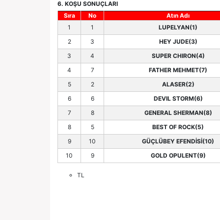
6. KOŞU SONUÇLARI
Sıra
No
Atın Adı
1
1
LUPELYAN(1)
2
3
HEY JUDE(3)
3
4
SUPER CHIRON(4)
4
7
FATHER MEHMET(7)
5
2
ALASER(2)
6
6
DEVIL STORM(6)
7
8
GENERAL SHERMAN(8)
8
5
BEST OF ROCK(5)
9
10
GÜÇLÜBEY EFENDİSİ(10)
10
9
GOLD OPULENT(9)
TL