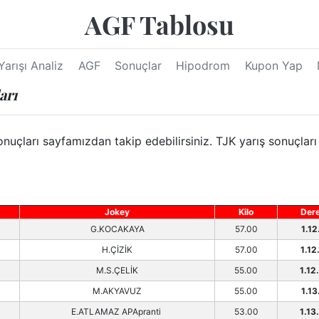
AGF Tablosu
Yarışı Analiz
AGF
Sonuçlar
Hipodrom
Kupon Yap
arı
ları sayfamızdan takip edebilirsiniz. TJK yarış sonuçları 
Jokey
Kilo
Der
G.KOCAKAYA
57.00
1.12
H.ÇİZİK
57.00
1.12
M.S.ÇELİK
55.00
1.12
M.AKYAVUZ
55.00
1.13
E.ATLAMAZ APApranti
53.00
1.13