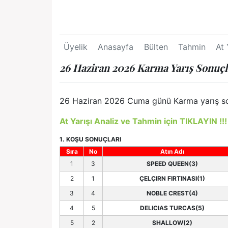
Üyelik
Anasayfa
Bülten
Tahmin
At 
26 Haziran 2026 Karma Yarış Sonuçl
26 Haziran 2026 Cuma günü Karma yarış sonuç
At Yarışı Analiz ve Tahmin için TIKLAYIN !!!
1. KOŞU SONUÇLARI
Sıra
No
Atın Adı
1
3
SPEED QUEEN(3)
2
1
ÇELÇIRN FIRTINASI(1)
3
4
NOBLE CREST(4)
4
5
DELICIAS TURCAS(5)
5
2
SHALLOW(2)