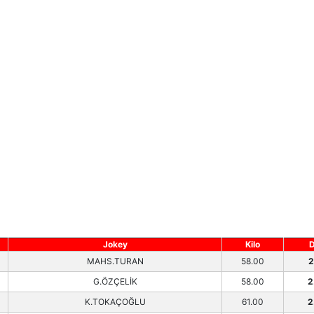
Jokey
Kilo
D
MAHS.TURAN
58.00
2
G.ÖZÇELİK
58.00
2
K.TOKAÇOĞLU
61.00
2