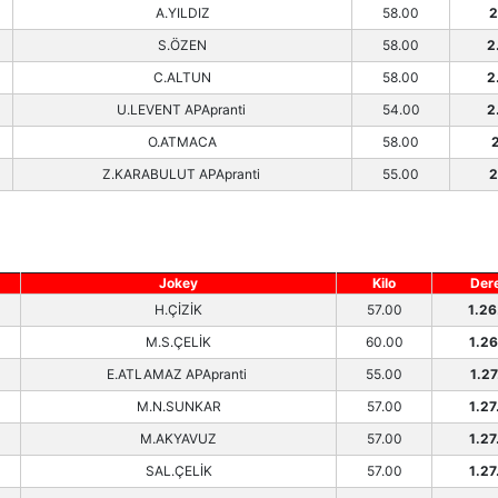
A.YILDIZ
58.00
2
S.ÖZEN
58.00
2
C.ALTUN
58.00
2
U.LEVENT APApranti
54.00
2
O.ATMACA
58.00
2
Z.KARABULUT APApranti
55.00
2
Jokey
Kilo
Der
H.ÇİZİK
57.00
1.26
M.S.ÇELİK
60.00
1.26
E.ATLAMAZ APApranti
55.00
1.27
M.N.SUNKAR
57.00
1.27
M.AKYAVUZ
57.00
1.27
SAL.ÇELİK
57.00
1.27