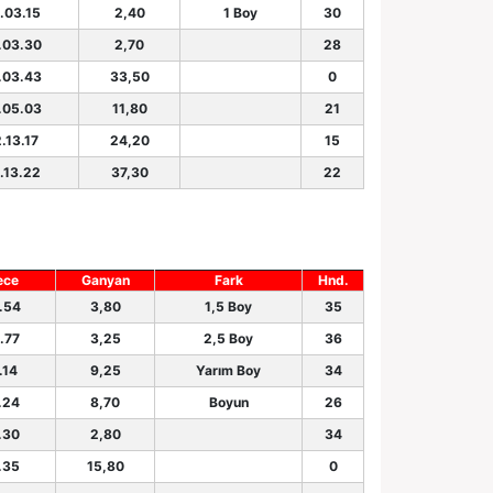
.03.15
2,40
1 Boy
30
.03.30
2,70
28
.03.43
33,50
0
.05.03
11,80
21
.13.17
24,20
15
.13.22
37,30
22
ece
Ganyan
Fark
Hnd.
.54
3,80
1,5 Boy
35
.77
3,25
2,5 Boy
36
.14
9,25
Yarım Boy
34
.24
8,70
Boyun
26
.30
2,80
34
.35
15,80
0