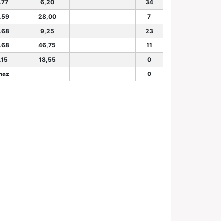
.77
6,20
34
.59
28,00
7
.68
9,25
23
.68
46,75
11
.15
18,55
0
maz
0