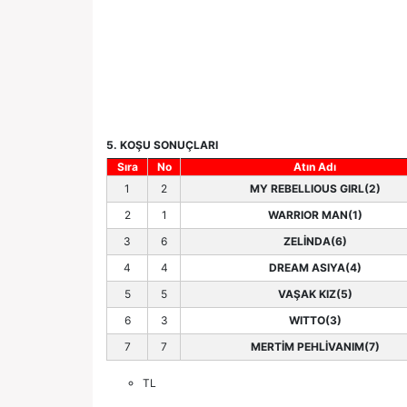
5. KOŞU SONUÇLARI
Sıra
No
Atın Adı
1
2
MY REBELLIOUS GIRL(2)
2
1
WARRIOR MAN(1)
3
6
ZELİNDA(6)
4
4
DREAM ASIYA(4)
5
5
VAŞAK KIZ(5)
6
3
WITTO(3)
7
7
MERTİM PEHLİVANIM(7)
TL