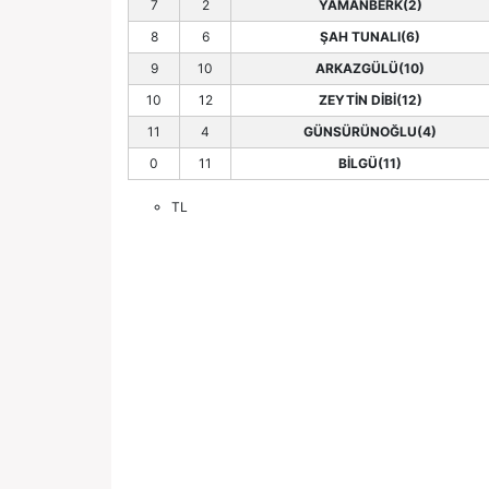
7
2
YAMANBERK(2)
8
6
ŞAH TUNALI(6)
9
10
ARKAZGÜLÜ(10)
10
12
ZEYTİN DİBİ(12)
11
4
GÜNSÜRÜNOĞLU(4)
0
11
BİLGÜ(11)
TL