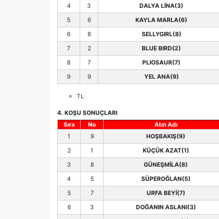
4
3
DALYA LİNA(3)
5
6
KAYLA MARLA(6)
6
8
SELLYGIRL(8)
7
2
BLUE BIRD(2)
8
7
PLIOSAUR(7)
9
9
YEL ANA(9)
TL
4. KOŞU SONUÇLARI
Sıra
No
Atın Adı
1
9
HOŞBAKIŞ(9)
2
1
KÜÇÜK AZAT(1)
3
8
GÜNEŞMİLA(8)
4
5
SÜPEROĞLAN(5)
5
7
URFA BEYİ(7)
6
3
DOĞANIN ASLANI(3)