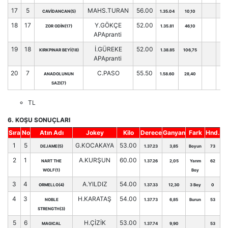
17
5
MAHS.TURAN
56.00
CAVİDANCAN(5)
1.35.04
10,10
46
18
17
Y.GÖKÇE
52.00
ZOR ODİN(17)
1.35.81
46,10
36
APApranti
19
18
İ.GÜREKE
52.00
KIRKPINAR BEYİ(18)
1.38.85
106,75
34
APApranti
20
7
C.PASO
55.50
ANADOLUNUN
1.58.60
28,40
45
SAZI(7)
TL
6. KOŞU SONUÇLARI
Sıra
No
Atın Adı
Jokey
Kilo
Derece
Ganyan
Fark
Hnd.
1
5
G.KOCAKAYA
53.00
DEJAME(5)
1.37.23
3,85
Boyun
73
2
1
A.KURŞUN
60.00
NART THE
1.37.26
2,05
Yarım
62
WOLF(1)
Boy
3
4
A.YILDIZ
54.00
ORMELLO(4)
1.37.33
12,30
3 Boy
0
4
3
H.KARATAŞ
54.00
NOBLE
1.37.73
6,85
Burun
53
STRENGTH(3)
5
6
H.ÇİZİK
53.00
MAGICAL
1.37.74
9,90
53