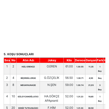
5. KOŞU SONUÇLARI
Sıra
No
Atın Adı
Jokey
Kilo
Derece
Ganyan
Fark
Hnd
1
2
O.EREN
61.00
HIZLI EREN(2)
1.30.55
11,35
1
56
Boy
2
4
G.ÖZÇELİK
56.50
BİÇERGİLLER(4)
1.30.71
4,50
Baş
47
3
8
N.ŞEN
59.00
MEGAFAUNA(8)
1.30.74
21,05
3
52
Boy
4
10
HA.GÖKÇE
52.00
GÜLEYCANOĞLU(10)
1.31.23
19,65
1
37
APApranti
Boy
5
20
F.HİM
52.00
DENİZ TUTKUSU(20)
1.31.33
38,50
29