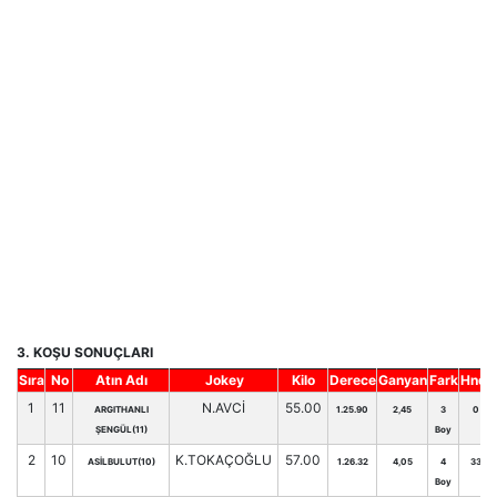
3. KOŞU SONUÇLARI
Sıra
No
Atın Adı
Jokey
Kilo
Derece
Ganyan
Fark
Hnd.
1
11
N.AVCİ
55.00
ARGITHANLI
1.25.90
2,45
3
0
ŞENGÜL(11)
Boy
2
10
K.TOKAÇOĞLU
57.00
ASİLBULUT(10)
1.26.32
4,05
4
33
Boy