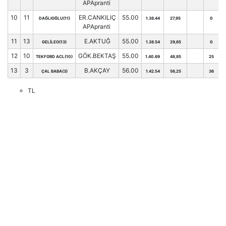
APApranti
10
11
ER.CANKILIÇ
55.00
DAĞLIOĞLU(11)
1.38.44
27,95
0
APApranti
11
13
E.AKTUĞ
55.00
GELİLEO(13)
1.38.54
29,65
0
12
10
GÖK.BEKTAŞ
55.00
TEKFORD ACL(10)
1.40.69
48,85
25
13
3
B.AKÇAY
56.00
ÇAL BABA(3)
1.42.54
56,25
36
TL