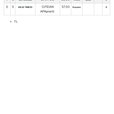
0
5
O.FİDAN
57.00
SOLID TIME(5)
Koşmaz
0
APApranti
TL