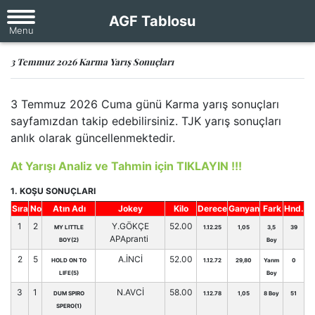
AGF Tablosu
3 Temmuz 2026 Karma Yarış Sonuçları
3 Temmuz 2026 Cuma günü Karma yarış sonuçları
sayfamızdan takip edebilirsiniz. TJK yarış sonuçları
anlık olarak güncellenmektedir.
At Yarışı Analiz ve Tahmin için TIKLAYIN !!!
1. KOŞU SONUÇLARI
Sıra
No
Atın Adı
Jokey
Kilo
Derece
Ganyan
Fark
Hnd.
1
2
Y.GÖKÇE
52.00
MY LITTLE
1.12.25
1,05
3,5
39
APApranti
BOY(2)
Boy
2
5
A.İNCİ
52.00
HOLD ON TO
1.12.72
29,80
Yarım
0
LIFE(5)
Boy
3
1
N.AVCİ
58.00
DUM SPIRO
1.12.78
1,05
8 Boy
51
SPERO(1)