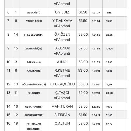
APApranti
6
1
O.YILDIZ
61.50
ALSAKİB(1)
1.31.37
9,15
57
7
9
Y.T.AKKAYA
51.50
YAKUP ABİ(9)
1.31.54
53,30
43
APApranti
8
14
Ö.F.ÖZEN
52.00
FREE BLOOD(14)
1.31.55
23,85
41
APApranti
9
15
D.KONUK
52.50
ZIMBA GİBİ(15)
1.31.63
106,10
39
APApranti
10
3
A.İNCİ
58.00
EĞRİCAN(3)
1.31.72
27,95
50
11
6
R.KETME
53.00
KAYAŞAH(6)
1.31.91
12,35
46
APApranti
12
13
K.TOKAÇOĞLU
55.00
OĞLUM GÜRKAN(13)
1.32.01
2,60
44
13
11
Ç.TAŞCI
52.00
PELŞİN(11)
1.32.10
40,20
37
APApranti
14
16
MAH.TURAN
52.50
CEVATHAN(16)
1.33.80
10,10
39
15
12
S.TIRPAN
51.50
SUSUZKURT(12)
1.34.21
52,80
37
16
19
C.ALTUN
52.00
FIRTINADAN
1.34.95
67,70
33
DOĞAN(19)