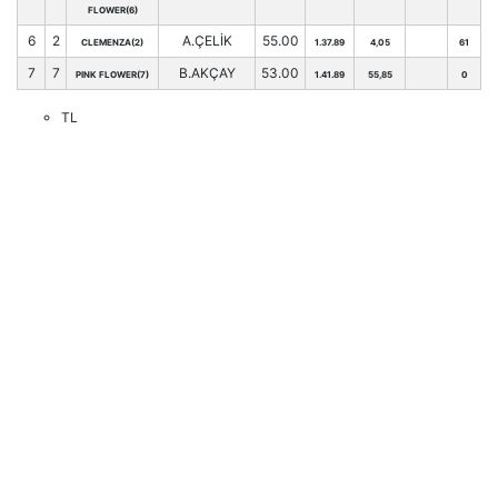
FLOWER(6)
6
2
A.ÇELİK
55.00
CLEMENZA(2)
1.37.89
4,05
61
7
7
B.AKÇAY
53.00
PINK FLOWER(7)
1.41.89
55,85
0
TL