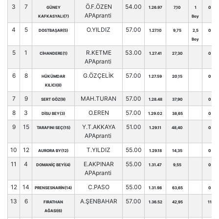
3
7
Ö.F.ÖZEN
54.00
GÜNEY
1.26.97
7,10
1
0
APApranti
KAFKASYALI(7)
Boy
4
5
O.YILDIZ
57.00
DOSTBAŞAR(5)
1.27.10
9,75
2,5
0
Boy
5
1
R.KETME
53.00
CİHANDERE(1)
1.27.41
27,30
0
APApranti
6
8
G.ÖZÇELİK
57.00
HÜKÜMDAR
1.27.59
20,15
0
KILICI(8)
7
9
MAH.TURAN
57.00
SERT GÖZ(9)
1.28.48
37,90
0
8
3
O.EREN
57.00
DİSU BEY(3)
1.29.02
38,65
0
9
15
Y.T.AKKAYA
51.00
TARAFINI SEÇ(15)
1.29.11
48,40
0
APApranti
10
12
T.YILDIZ
55.00
AURORA BY(12)
1.29.18
14,35
0
11
4
E.AKPINAR
55.00
DOMANİÇ BEYİ(4)
1.31.47
9,55
0
APApranti
12
14
C.PASO
55.00
PRENSESNARİN(14)
1.31.98
63,65
0
13
6
A.ŞENBAHAR
57.00
FIRATHAN
1.36.52
42,95
11
AĞASI(6)