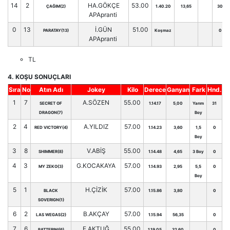
14
2
HA.GÖKÇE
53.00
ÇAĞIM(2)
1.40.20
13,65
30
APApranti
0
13
İ.GÜN
51.00
PARATAY(13)
Koşmaz
0
APApranti
TL
4. KOŞU SONUÇLARI
Sıra
No
Atın Adı
Jokey
Kilo
Derece
Ganyan
Fark
Hnd.
1
7
A.SÖZEN
55.00
SECRET OF
1.14.17
5,00
Yarım
31
DRAGON(7)
Boy
2
4
A.YILDIZ
57.00
RED VICTORY(4)
1.14.23
3,60
1,5
0
Boy
3
8
V.ABİŞ
55.00
SHIMMER(8)
1.14.48
4,65
3 Boy
0
4
3
G.KOCAKAYA
57.00
MY ZEKO(3)
1.14.93
2,95
5,5
0
Boy
5
1
H.ÇİZİK
57.00
BLACK
1.15.86
3,80
0
SOVERIGN(1)
6
2
B.AKÇAY
57.00
LAS WEGAS(2)
1.15.94
56,35
0
7
6
E.AKTUĞ
55.00
BATTERINI(6)
1.19.05
32,60
0