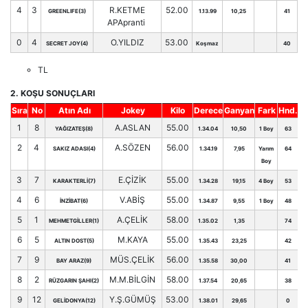
4
3
R.KETME
52.00
GREENLIFE(3)
1.13.99
10,25
41
APApranti
0
4
O.YILDIZ
53.00
SECRET JOY(4)
Koşmaz
40
TL
2. KOŞU SONUÇLARI
Sıra
No
Atın Adı
Jokey
Kilo
Derece
Ganyan
Fark
Hnd.
1
8
A.ASLAN
55.00
YAĞIZATEŞ(8)
1.34.04
10,50
1 Boy
63
2
4
A.SÖZEN
56.00
SAKIZ ADASI(4)
1.34.19
7,95
Yarım
64
Boy
3
7
E.ÇİZİK
55.00
KARAKTERLİ(7)
1.34.28
19,15
4 Boy
53
4
6
V.ABİŞ
55.00
İNZİBAT(6)
1.34.87
9,55
1 Boy
48
5
1
A.ÇELİK
58.00
MEHMETGİLLER(1)
1.35.02
1,35
74
6
5
M.KAYA
55.00
ALTIN DOST(5)
1.35.43
23,25
42
7
9
MÜS.ÇELİK
56.00
BAY ARAZ(9)
1.35.58
30,00
41
8
2
M.M.BİLGİN
58.00
RÜZGARIN ŞAHI(2)
1.37.54
20,65
38
9
12
Y.Ş.GÜMÜŞ
53.00
GELİDONYA(12)
1.38.01
29,65
0