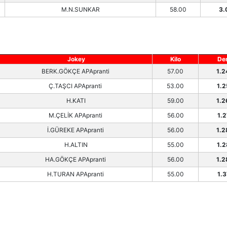
M.N.SUNKAR
58.00
3.
Jokey
Kilo
De
BERK.GÖKÇE APApranti
57.00
1.2
Ç.TAŞCI APApranti
53.00
1.2
H.KATI
59.00
1.2
M.ÇELİK APApranti
56.00
1.2
İ.GÜREKE APApranti
56.00
1.2
H.ALTIN
55.00
1.2
HA.GÖKÇE APApranti
56.00
1.2
H.TURAN APApranti
55.00
1.3