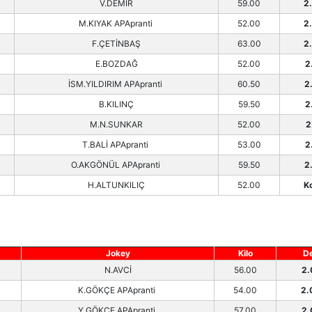
V.DEMİR
59.00
2
M.KIYAK APApranti
52.00
2
F.ÇETİNBAŞ
63.00
2
E.BOZDAĞ
52.00
2
İSM.YILDIRIM APApranti
60.50
2
B.KILINÇ
59.50
2
M.N.SUNKAR
52.00
2
T.BALİ APApranti
53.00
2
O.AKGÖNÜL APApranti
59.50
2
H.ALTUNKILIÇ
52.00
K
Jokey
Kilo
D
N.AVCİ
56.00
2.
K.GÖKÇE APApranti
54.00
2.
Y.GÖKÇE APApranti
57.00
2.