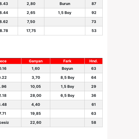
8.43
2,80
Burun
87
8.44
2,65
1,5 Boy
92
8.62
7,50
73
8.78
17,75
53
ece
Ganyan
Fark
Hnd.
0.16
1,60
Boyun
63
0.22
3,70
8,5 Boy
64
1.96
10,05
1,5 Boy
29
2.18
28,00
6,5 Boy
36
3.48
4,40
61
7.71
19,85
63
cesiz
22,60
58