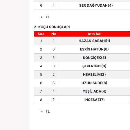
6
4
SER DAĞYUDAN(4)
TL
2. KOŞU SONUÇLARI
Sıra
No
Atın Adı
1
1
HAZAN SABAHI(1)
2
6
ESRİN HATUN(6)
3
5
KONÇİÇEK(5)
4
3
ŞEKER İNCİ(3)
5
2
HEVSELİM(2)
6
8
UZUN SUDE(8)
7
4
YEŞİL ADA(4)
8
7
İNCESAZ(7)
TL