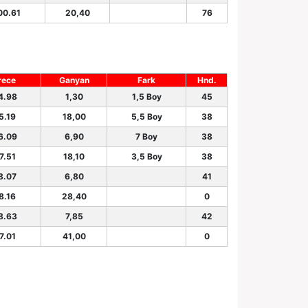
00.61
20,40
76
rece
Ganyan
Fark
Hnd.
4.98
1,30
1,5 Boy
45
5.19
18,00
5,5 Boy
38
6.09
6,90
7 Boy
38
7.51
18,10
3,5 Boy
38
8.07
6,80
41
8.16
28,40
0
8.63
7,85
42
7.01
41,00
0