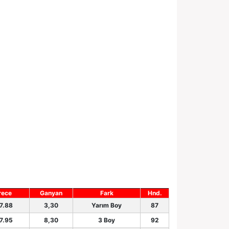
rece
Ganyan
Fark
Hnd.
7.88
3,30
Yarım Boy
87
7.95
8,30
3 Boy
92