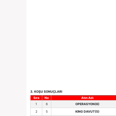
3. KOŞU SONUÇLARI
Sıra
No
Atın Adı
1
6
OPERASYON(6)
2
5
KING DAVUT(5)