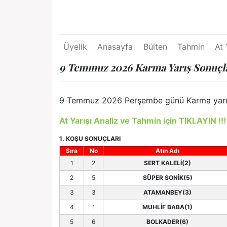
Üyelik
Anasayfa
Bülten
Tahmin
At 
9 Temmuz 2026 Karma Yarış Sonuçl
9 Temmuz 2026 Perşembe günü Karma yarış so
At Yarışı Analiz ve Tahmin için TIKLAYIN !!!
1. KOŞU SONUÇLARI
Sıra
No
Atın Adı
1
2
SERT KALELİ(2)
2
5
SÜPER SONİK(5)
3
3
ATAMANBEY(3)
4
1
MUHLİF BABA(1)
5
6
BOLKADER(6)