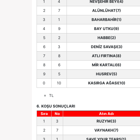
1
4
NEVŞEHİR BEYİ(4)
2
7
ALÜNLÜHAT(7)
3
1
BAHARBAHİR(1)
4
9
BAY UTKU(9)
5
2
HABBE(2)
6
3
DENİZ SAVAŞI(3)
7
8
ATLI FIRTINA(8)
8
6
MİR KARTALI(6)
9
5
HUSREV(5)
0
10
KASIRGA AĞASI(10)
TL
6. KOŞU SONUÇLARI
Sıra
No
Atın Adı
1
3
RUZYM(3)
2
7
VAYNAKH(7)
3
1
SAVE YOUR TEARS(1)