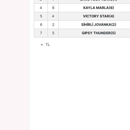
4
6
KAYLA MARLA(6)
5
4
VICTORY STAR(4)
6
2
SİHİRLİ JOVANKA(2)
7
5
GIPSY THUNDER(5)
TL