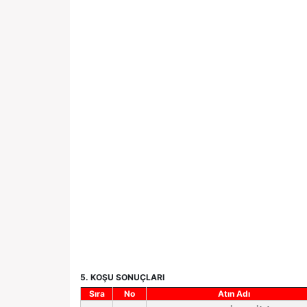
5. KOŞU SONUÇLARI
Sıra
No
Atın Adı