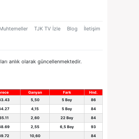
Muhtemeller
TJK TV İzle
Blog
İletişim
rı anlık olarak güncellenmektedir.
rece
Ganyan
Fark
Hnd.
33.43
5,50
5 Boy
86
34.27
4,15
5 Boy
84
35.11
2,60
22 Boy
84
38.69
2,55
6,5 Boy
93
39.72
10,60
84