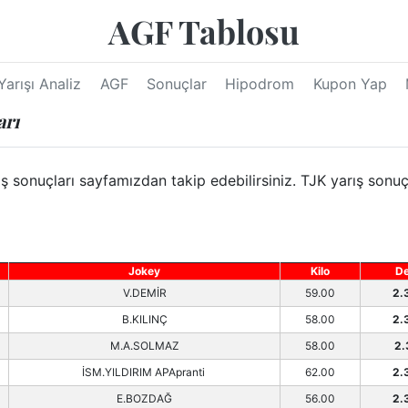
AGF Tablosu
Yarışı Analiz
AGF
Sonuçlar
Hipodrom
Kupon Yap
arı
nuçları sayfamızdan takip edebilirsiniz. TJK yarış sonuçla
Jokey
Kilo
De
V.DEMİR
59.00
2.
B.KILINÇ
58.00
2.
M.A.SOLMAZ
58.00
2.
İSM.YILDIRIM APApranti
62.00
2.
E.BOZDAĞ
56.00
2.