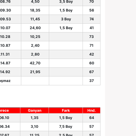
.08.76
4,50
3,5 Boy
70
.09.30
18,35
1,5 Boy
56
.09.53
11,45
3 Boy
74
.10.07
24,60
1,5 Boy
41
.10.28
10,25
73
.10.87
2,40
71
.11.31
2,80
42
.14.87
42,70
60
.14.92
21,95
67
oşmaz
37
erece
Ganyan
Fark
Hnd.
06.10
1,35
1,5 Boy
64
06.34
3,10
7,5 Boy
57
07.67
11,25
2,5 Boy
57