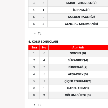
3
3
SMART CHILDREN(3)
4
1
İSPANOZ(1)
5
2
GOLDEN RACER(2)
6
4
GENERAL SHERMAN(4)
TL
4. KOŞU SONUÇLARI
Sıra
No
Atın Adı
1
6
SONYEL(6)
2
4
SÜKANBEY(4)
3
7
BİRGEDAĞ(7)
4
5
AFŞARBEY(5)
5
2
ÇİÇEK TOHUMU(2)
6
1
HADEHANIM(1)
0
3
OĞLUM GÜROL(3)
TL