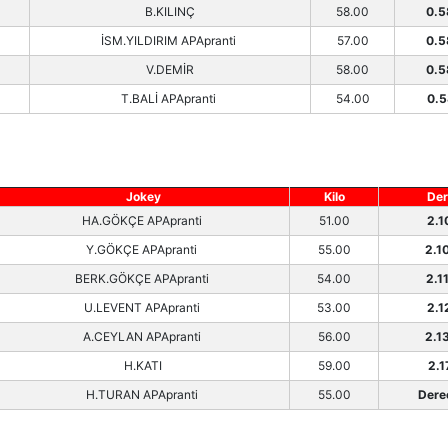
B.KILINÇ
58.00
0.5
İSM.YILDIRIM APApranti
57.00
0.5
V.DEMİR
58.00
0.5
T.BALİ APApranti
54.00
0.5
Jokey
Kilo
Der
HA.GÖKÇE APApranti
51.00
2.1
Y.GÖKÇE APApranti
55.00
2.1
BERK.GÖKÇE APApranti
54.00
2.1
U.LEVENT APApranti
53.00
2.1
A.CEYLAN APApranti
56.00
2.1
H.KATI
59.00
2.1
H.TURAN APApranti
55.00
Dere