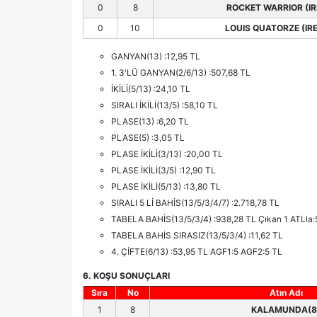
0
8
ROCKET WARRIOR (IR
0
10
LOUIS QUATORZE (IRE
GANYAN(13) :12,95 TL
1. 3'LÜ GANYAN(2/6/13) :507,68 TL
İKİLİ(5/13) :24,10 TL
SIRALI İKİLİ(13/5) :58,10 TL
PLASE(13) :6,20 TL
PLASE(5) :3,05 TL
PLASE İKİLİ(3/13) :20,00 TL
PLASE İKİLİ(3/5) :12,90 TL
PLASE İKİLİ(5/13) :13,80 TL
SIRALI 5 Lİ BAHİS(13/5/3/4/7) :2.718,78 TL
TABELA BAHİS(13/5/3/4) :938,28 TL Çıkan 1 ATLla:
TABELA BAHİS SIRASIZ(13/5/3/4) :11,62 TL
4. ÇİFTE(6/13) :53,95 TL AGF1:5 AGF2:5 TL
6. KOŞU SONUÇLARI
Sıra
No
Atın Adı
1
8
KALAMUNDA(8