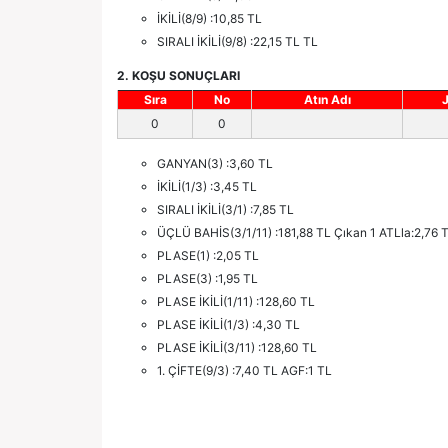
İKİLİ(8/9) :10,85 TL
SIRALI İKİLİ(9/8) :22,15 TL TL
2. KOŞU SONUÇLARI
Sıra
No
Atın Adı
0
0
GANYAN(3) :3,60 TL
İKİLİ(1/3) :3,45 TL
SIRALI İKİLİ(3/1) :7,85 TL
ÜÇLÜ BAHİS(3/1/11) :181,88 TL Çıkan 1 ATLla:2,76 
PLASE(1) :2,05 TL
PLASE(3) :1,95 TL
PLASE İKİLİ(1/11) :128,60 TL
PLASE İKİLİ(1/3) :4,30 TL
PLASE İKİLİ(3/11) :128,60 TL
1. ÇİFTE(9/3) :7,40 TL AGF:1 TL