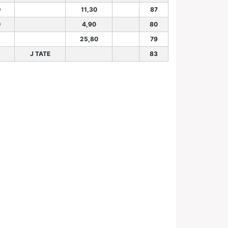
0
11,30
87
0
4,90
80
25,80
79
J TATE
83