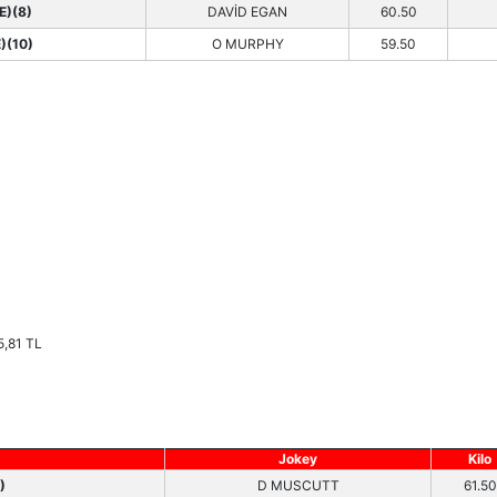
E)(8)
DAVİD EGAN
60.50
)(10)
O MURPHY
59.50
5,81 TL
Jokey
Kilo
)
D MUSCUTT
61.50