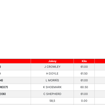
Jokey
Kilo
)
J CROWLEY
61.00
)
H DOYLE
61.50
4)
L MORRİS
61.00
RE)(7)
K SHOEMARK
60.50
)(6)
C SHEPHERD
61.00
58,5
0.00