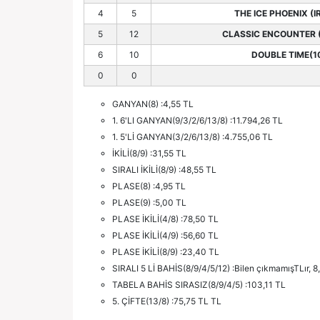
4
5
THE ICE PHOENIX (I
5
12
CLASSIC ENCOUNTER (
6
10
DOUBLE TIME(1
0
0
GANYAN(8) :4,55 TL
1. 6'LI GANYAN(9/3/2/6/13/8) :11.794,26 TL
1. 5'Lİ GANYAN(3/2/6/13/8) :4.755,06 TL
İKİLİ(8/9) :31,55 TL
SIRALI İKİLİ(8/9) :48,55 TL
PLASE(8) :4,95 TL
PLASE(9) :5,00 TL
PLASE İKİLİ(4/8) :78,50 TL
PLASE İKİLİ(4/9) :56,60 TL
PLASE İKİLİ(8/9) :23,40 TL
SIRALI 5 Lİ BAHİS(8/9/4/5/12) :Bilen çıkmamışTLır,
TABELA BAHİS SIRASIZ(8/9/4/5) :103,11 TL
5. ÇİFTE(13/8) :75,75 TL TL