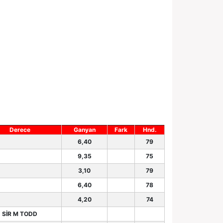
Derece
Ganyan
Fark
Hnd.
6,40
79
9,35
75
3,10
79
6,40
78
4,20
74
SİR M TODD