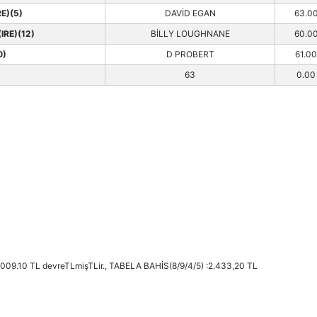
RE)(5)
DAVİD EGAN
63.0
IRE)(12)
BİLLY LOUGHNANE
60.0
0)
D PROBERT
61.00
63
0.00
 8,009.10 TL devreTLmişTLir., TABELA BAHİS(8/9/4/5) :2.433,20 TL