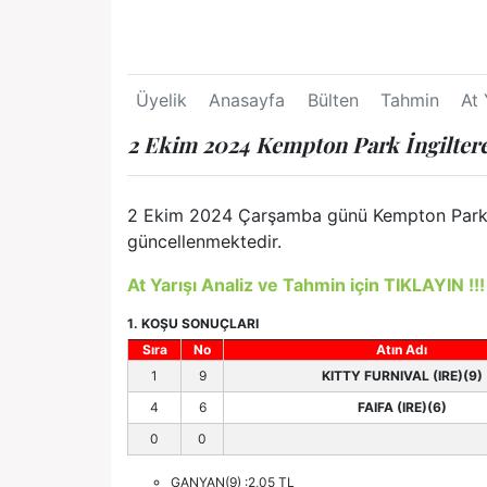
Üyelik
Anasayfa
Bülten
Tahmin
At 
2 Ekim 2024 Kempton Park İngiltere
2 Ekim 2024 Çarşamba günü Kempton Park İngi
güncellenmektedir.
At Yarışı Analiz ve Tahmin için TIKLAYIN !!!
1. KOŞU SONUÇLARI
Sıra
No
Atın Adı
1
9
KITTY FURNIVAL (IRE)(9)
4
6
FAIFA (IRE)(6)
0
0
GANYAN(9) :2,05 TL