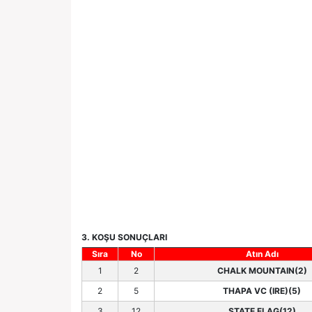
3. KOŞU SONUÇLARI
Sıra
No
Atın Adı
1
2
CHALK MOUNTAIN(2)
2
5
THAPA VC (IRE)(5)
3
12
STATE FLAG(12)