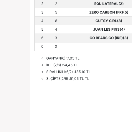
2
2
EQUILATERAL(2)
3
5
ZERO CARBON (FR)(5)
4
8
GUTSY GIRL(8)
5
4
JUAN LES PINS(4)
6
3
GO BEARS GO (IRE)(3)
0
0
GANYAN(6) :7,05 TL
İKİLİ(2/6) :54,45 TL
SIRALI İKİLİ(6/2) :135,10 TL
3. ÇİFTE(2/6) :51,05 TL TL