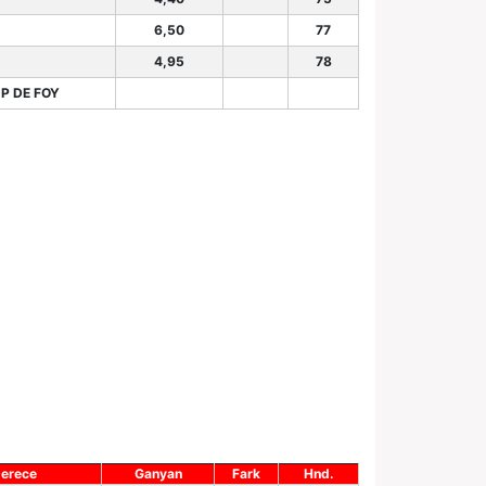
6,50
77
4,95
78
 P DE FOY
erece
Ganyan
Fark
Hnd.