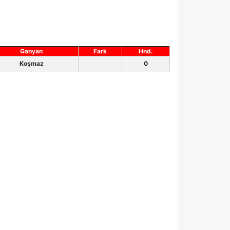
Ganyan
Fark
Hnd.
Koşmaz
0