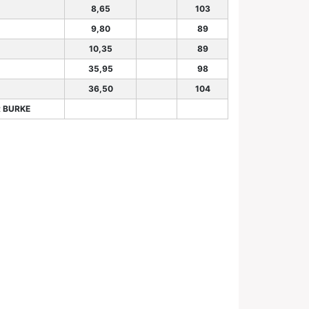
8,65
103
9,80
89
10,35
89
35,95
98
36,50
104
R BURKE