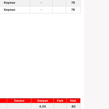
Koşmaz
-
78
Koşmaz
-
76
Derece
Ganyan
Fark
Hnd.
4,55
80