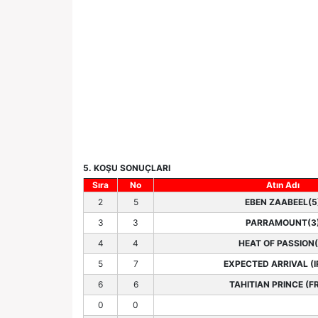
5. KOŞU SONUÇLARI
Sıra
No
Atın Adı
2
5
EBEN ZAABEEL(5
3
3
PARRAMOUNT(3
4
4
HEAT OF PASSION(
5
7
EXPECTED ARRIVAL (I
6
6
TAHITIAN PRINCE (FR
0
0