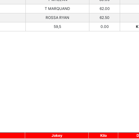
T MARQUAND
62.00
ROSSA RYAN
62.50
59,5
0.00
K
Jokey
Kilo
D