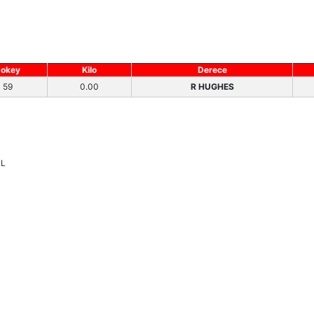
Jokey
Kilo
Derece
59
0.00
R HUGHES
TL