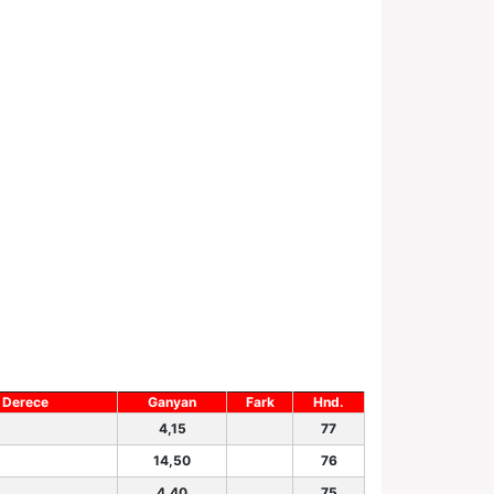
Derece
Ganyan
Fark
Hnd.
4,15
77
14,50
76
4,40
75