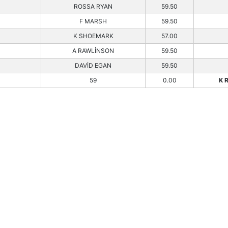
ROSSA RYAN
59.50
F MARSH
59.50
K SHOEMARK
57.00
A RAWLİNSON
59.50
DAVİD EGAN
59.50
59
0.00
K 