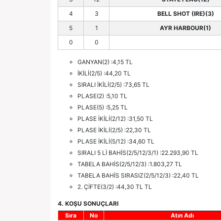
4
3
BELL SHOT (IRE)(3)
5
1
AYR HARBOUR(1)
0
0
GANYAN(2) :4,15 TL
İKİLİ(2/5) :44,20 TL
SIRALI İKİLİ(2/5) :73,65 TL
PLASE(2) :5,10 TL
PLASE(5) :5,25 TL
PLASE İKİLİ(2/12) :31,50 TL
PLASE İKİLİ(2/5) :22,30 TL
PLASE İKİLİ(5/12) :34,60 TL
SIRALI 5 Lİ BAHİS(2/5/12/3/1) :22.293,90 TL
TABELA BAHİS(2/5/12/3) :1.803,27 TL
TABELA BAHİS SIRASIZ(2/5/12/3) :22,40 TL
2. ÇİFTE(3/2) :44,30 TL TL
4. KOŞU SONUÇLARI
Sıra
No
Atın Adı