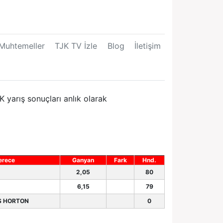
Muhtemeller
TJK TV İzle
Blog
İletişim
 yarış sonuçları anlık olarak
erece
Ganyan
Fark
Hnd.
2,05
80
6,15
79
S HORTON
0