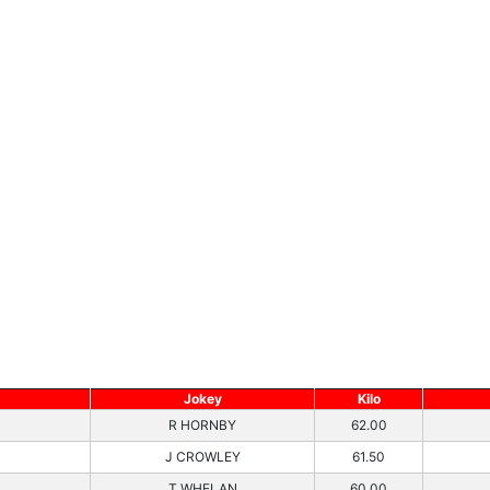
Jokey
Kilo
R HORNBY
62.00
J CROWLEY
61.50
T WHELAN
60.00