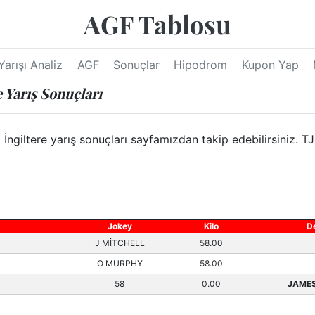
AGF Tablosu
Yarışı Analiz
AGF
Sonuçlar
Hipodrom
Kupon Yap
 Yarış Sonuçları
ltere yarış sonuçları sayfamızdan takip edebilirsiniz. TJK
Jokey
Kilo
D
J MİTCHELL
58.00
O MURPHY
58.00
58
0.00
JAME