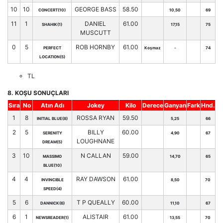
10
10
GEORGE BASS
58.50
CONCERT(10)
10,50
69
11
1
DANIEL
61.00
SHAHIK(1)
17,15
75
MUSCUTT
0
5
ROB HORNBY
61.00
PERFECT
Koşmaz
-
74
LOCATION(5)
TL
8. KOŞU SONUÇLARI
Sıra
No
Atın Adı
Jokey
Kilo
Derece
Ganyan
Fark
Hnd.
1
8
ROSSA RYAN
59.50
INITIAL BLUE(8)
5,25
66
2
5
BILLY
60.00
SERENITY
4,90
67
LOUGHNANE
DREAM(5)
3
10
N CALLAN
59.00
MASSIMO
14,70
65
BLUE(10)
4
4
RAY DAWSON
61.00
INVINCIBLE
8,50
70
SPEED(4)
5
6
T P QUEALLY
60.00
DANNICK(6)
11,10
67
6
1
ALISTAIR
61.00
NEWSREADER(1)
13,55
70