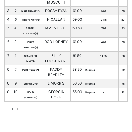
MUSCUTT
3
2
ROSSA RYAN
61.00
BLUE PRINCE(2)
3,85
85
4
6
N CALLAN
59.00
KITARO KICH(6)
24,15
80
5
4
JAMES DOYLE
60.50
ZABEEL
7,95
83
ALKABEIR(4)
6
3
ROB HORNBY
61.00
FIRST
4,85
85
AMBITION(3)
7
1
BILLY
61.50
SPANGLED
14,35
86
LOUGHNANE
MAC(1)
0
7
PADDY
58.50
PORT ROAD(7)
Koşmaz
-
79
BRADLEY
0
9
L MORRIS
56.50
SHIHOKU(9)
Koşmaz
-
75
0
10
GEORGIA
55.00
BOLD
Koşmaz
-
71
DOBIE
SUITOR(10)
TL