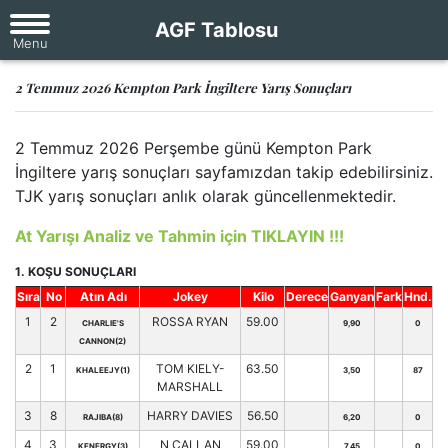
AGF Tablosu
2 Temmuz 2026 Kempton Park İngiltere Yarış Sonuçları
2 Temmuz 2026 Perşembe günü Kempton Park
İngiltere yarış sonuçları sayfamızdan takip edebilirsiniz.
TJK yarış sonuçları anlık olarak güncellenmektedir.
At Yarışı Analiz ve Tahmin için TIKLAYIN !!!
1. KOŞU SONUÇLARI
Sıra
No
Atın Adı
Jokey
Kilo
Derece
Ganyan
Fark
Hnd.
1
2
ROSSA RYAN
59.00
CHARLIE'S
9,90
0
CANNON(2)
2
1
TOM KIELY-
63.50
KHALEEJY(1)
3,50
87
MARSHALL
3
8
HARRY DAVIES
56.50
RAJIBA(8)
6,20
0
4
3
N CALLAN
59.00
KENERGY(3)
7,45
0