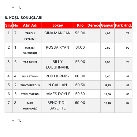
TL
6. KOŞU SONUÇLARI
Sıra
No
Atın Adı
Jokey
Kilo
Derece
Ganyan
Fark
Hnd.
1
7
GINA MANGAN
53.00
TRIPOLI
4,95
72
FLYER(7)
2
1
ROSSA RYAN
61.00
MASTER
2,80
90
VINTNER(1)
3
6
BILLY
56.00
YAA MIN(6)
6,50
79
LOUGHNANE
4
4
ROB HORNBY
60.00
BULLETIN(4)
2,40
87
5
2
N CALLAN
60.50
THINTHREAD(2)
11,25
88
6
5
JAMES DOYLE
59.50
STEEL TIGER(5)
18,50
86
7
3
BENOIT D L
60.00
MAX
13,40
87
SAYETTE
MAYHEM(3)
TL