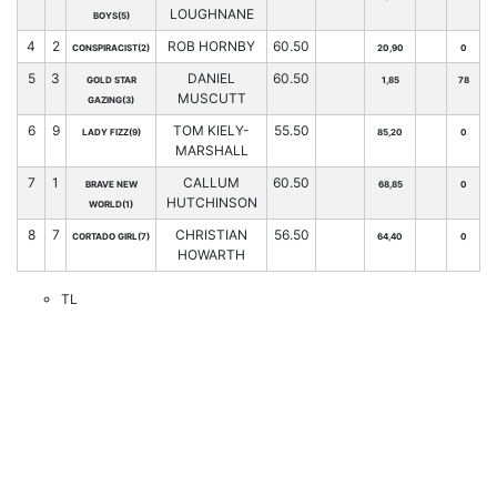
LOUGHNANE
BOYS(5)
4
2
ROB HORNBY
60.50
CONSPIRACIST(2)
20,90
0
5
3
DANIEL
60.50
GOLD STAR
1,85
78
MUSCUTT
GAZING(3)
6
9
TOM KIELY-
55.50
LADY FIZZ(9)
85,20
0
MARSHALL
7
1
CALLUM
60.50
BRAVE NEW
68,85
0
HUTCHINSON
WORLD(1)
8
7
CHRISTIAN
56.50
CORTADO GIRL(7)
64,40
0
HOWARTH
TL