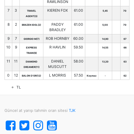
RAWLINSON
7
3
KIEREN FOX
61.00
TRAVEL
5,45
70
AGENT(3)
8
2
PADDY
61.00
BRAZEN IDOL(2)
5,00
70
BRADLEY
9
7
ROB HORNBY
60.00
GIORGIO M(7)
14,80
67
10
9
R HAVLIN
59.50
EXPRESS
14,55
66
TRAIN(9)
11
11
DANIEL
58.00
DIAMOND
13,20
63
MUSCUTT
DREAMER(11)
0
12
L MORRIS
57.50
BALON D'OR(12)
Koşmaz
-
62
TL
Güncel at yarışı tahmin oran sitesi
TJK