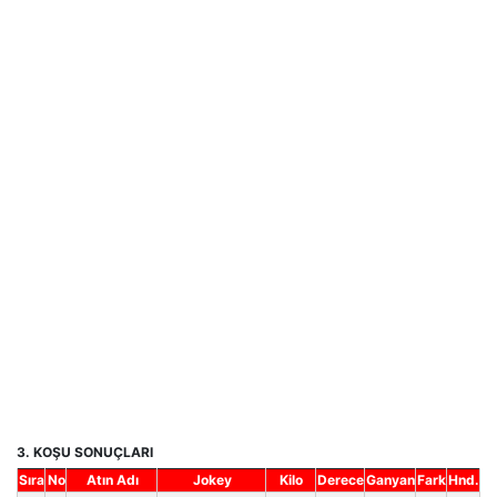
3. KOŞU SONUÇLARI
Sıra
No
Atın Adı
Jokey
Kilo
Derece
Ganyan
Fark
Hnd.