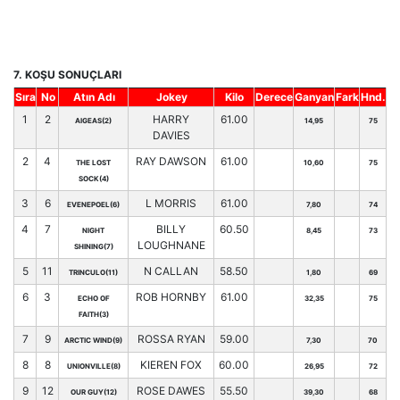
7. KOŞU SONUÇLARI
Sıra
No
Atın Adı
Jokey
Kilo
Derece
Ganyan
Fark
Hnd.
1
2
HARRY
61.00
AIGEAS(2)
14,95
75
DAVIES
2
4
RAY DAWSON
61.00
THE LOST
10,60
75
SOCK(4)
3
6
L MORRIS
61.00
EVENEPOEL(6)
7,80
74
4
7
BILLY
60.50
NIGHT
8,45
73
LOUGHNANE
SHINING(7)
5
11
N CALLAN
58.50
TRINCULO(11)
1,80
69
6
3
ROB HORNBY
61.00
ECHO OF
32,35
75
FAITH(3)
7
9
ROSSA RYAN
59.00
ARCTIC WIND(9)
7,30
70
8
8
KIEREN FOX
60.00
UNIONVILLE(8)
26,95
72
9
12
ROSE DAWES
55.50
OUR GUY(12)
39,30
68