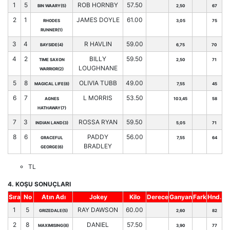
1
5
ROB HORNBY
57.50
BIN WAARY(5)
2,50
67
2
1
JAMES DOYLE
61.00
RHODES
3,05
75
RUNNER(1)
3
4
R HAVLIN
59.00
BAYSIDE(4)
6,75
70
4
2
BILLY
59.50
TIME SAXON
2,50
71
LOUGHNANE
WARRIOR(2)
5
8
OLIVIA TUBB
49.00
MAGICAL LIFE(8)
7,55
45
6
7
L MORRIS
53.50
AGNES
103,45
58
HATHAWAY(7)
7
3
ROSSA RYAN
59.50
INDIAN LAND(3)
5,05
71
8
6
PADDY
56.00
GRACEFUL
7,55
64
BRADLEY
GEORGE(6)
TL
4. KOŞU SONUÇLARI
Sıra
No
Atın Adı
Jokey
Kilo
Derece
Ganyan
Fark
Hnd.
1
5
RAY DAWSON
60.00
GRIZEDALE(5)
2,60
82
2
8
DANIEL
57.50
MAXIMISING(8)
3,90
77