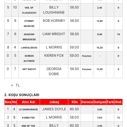
5
10
BILLY
56.50
VEIL OF
2,45
0
LOUGHNANE
CLOUDS(10)
6
9
ROB HORNBY
56.50
STORMY
12,60
0
MUSIC(9)
7
6
LIAM WRIGHT
56.50
SHADOW
9,40
76
BRIGADE(6)
8
4
L MORRIS
59.00
LANDSLIDE(4)
15,20
0
0
5
KIEREN FOX
59.00
SCREEN
Koşmaz
-
0
ACTOR(5)
0
7
GEORGIA
56.50
GIFT BOX(7)
Koşmaz
13,45
0
DOBIE
TL
2. KOŞU SONUÇLARI
Sıra
No
Atın Adı
Jokey
Kilo
Derece
Ganyan
Fark
Hnd.
1
4
JAMES DOYLE
60.50
LE SAMOURAI(4)
3,80
0
2
8
L MORRIS
58.00
KORBUT(8)
7,00
72
3
5
BILLY
60.50
ONE OF THE
3,50
0