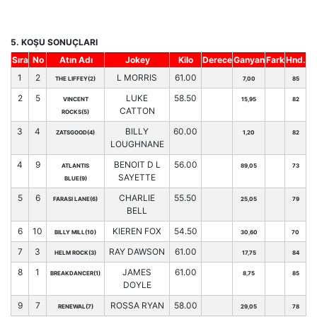
5. KOŞU SONUÇLARI
Sıra
No
Atın Adı
Jokey
Kilo
Derece
Ganyan
Fark
Hnd.
1
2
L MORRIS
61.00
THE LIFFEY(2)
7,00
85
2
5
LUKE
58.50
VINCENT
15,95
82
CATTON
ROCKS(5)
3
4
BILLY
60.00
ZATSGOOD(4)
1,20
82
LOUGHNANE
4
9
BENOIT D L
56.00
ATLANTIS
89,05
73
SAYETTE
BLUE(9)
5
6
CHARLIE
55.50
FARASI LANE(6)
25,05
79
BELL
6
10
KIEREN FOX
54.50
BILLY MILL(10)
30,60
70
7
3
RAY DAWSON
61.00
HELM ROCK(3)
17,75
84
8
1
JAMES
61.00
BREAKDANCER(1)
8,75
85
DOYLE
9
7
ROSSA RYAN
58.00
RENEWAL(7)
29,05
78