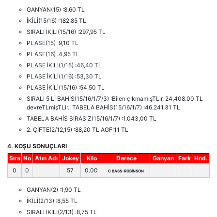
GANYAN(15) :8,60 TL
İKİLİ(15/16) :182,85 TL
SIRALI İKİLİ(15/16) :297,95 TL
PLASE(15) :9,10 TL
PLASE(16) :4,95 TL
PLASE İKİLİ(1/15) :46,40 TL
PLASE İKİLİ(1/16) :53,30 TL
PLASE İKİLİ(15/16) :54,50 TL
SIRALI 5 Lİ BAHİS(15/16/1/7/3) :Bilen çıkmamışTLır, 24,408.00 TL
devreTLmişTLir., TABELA BAHİS(15/16/1/7) :46.241,31 TL
TABELA BAHİS SIRASIZ(15/16/1/7) :1.043,00 TL
2. ÇİFTE(2/12,15) :88,20 TL AGF:11 TL
4. KOŞU SONUÇLARI
Sıra
No
Atın Adı
Jokey
Kilo
Derece
Ganyan
Fark
Hnd.
0
0
57
0.00
C BASS-ROBİNSON
GANYAN(2) :1,90 TL
İKİLİ(2/13) :8,55 TL
SIRALI İKİLİ(2/13) :8,75 TL