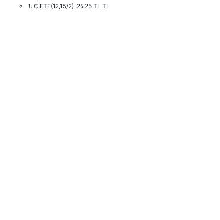
3. ÇİFTE(12,15/2) :25,25 TL TL