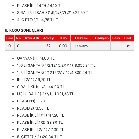
PLASE İKİLİ(4/9) :14,10 TL
SIRALI 5 Lİ BAHİS(1/9/4/8/7) :21.429,50 TL
4. ÇİFTE(2/1) :4,75 TL TL
6. KOŞU SONUÇLARI
Sıra
No
Atın Adı
Jokey
Kilo
Derece
Ganyan
Fark
Hnd.
0
0
62
0.00
J S SNAİTH
77
GANYAN(11) :4,00 TL
1. 6'LI GANYAN(4/2/12,15/2/1/11) :9.655,24 TL
1. 5'Lİ GANYAN(2/12,15/2/1/11) :4.380,24 TL
İKİLİ(2/11) :19,70 TL
SIRALI İKİLİ(11/2) :40,00 TL
ÜÇLÜ BAHİS(11/2/1) :1.091,38 TL
PLASE(11) :2,70 TL
PLASE(2) :3,50 TL
PLASE İKİLİ(1/11) :47,20 TL
PLASE İKİLİ(1/2) :88,30 TL
PLASE İKİLİ(2/11) :17,30 TL
5. ÇİFTE(1/11) :20,30 TL TL