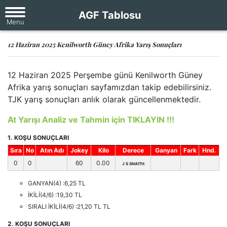
AGF Tablosu
12 Haziran 2025 Kenilworth Güney Afrika Yarış Sonuçları
12 Haziran 2025 Perşembe günü Kenilworth Güney
Afrika yarış sonuçları sayfamızdan takip edebilirsiniz.
TJK yarış sonuçları anlık olarak güncellenmektedir.
At Yarışı Analiz ve Tahmin için TIKLAYIN !!!
1. KOŞU SONUÇLARI
Sıra
No
Atın Adı
Jokey
Kilo
Derece
Ganyan
Fark
Hnd.
0
0
60
0.00
J S SNAITH
GANYAN(4) :6,25 TL
İKİLİ(4/6) :19,30 TL
SIRALI İKİLİ(4/6) :21,20 TL TL
2. KOŞU SONUÇLARI