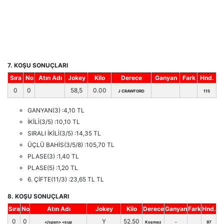
7. KOŞU SONUÇLARI
Sıra
No
Atın Adı
Jokey
Kilo
Derece
Ganyan
Fark
Hnd.
0
0
58,5
0.00
J CRAWFORD
115
GANYAN(3) :4,10 TL
İKİLİ(3/5) :10,10 TL
SIRALI İKİLİ(3/5) :14,35 TL
ÜÇLÜ BAHİS(3/5/8) :105,70 TL
PLASE(3) :1,40 TL
PLASE(5) :1,20 TL
6. ÇİFTE(11/3) :23,65 TL TL
8. KOŞU SONUÇLARI
Sıra
No
Atın Adı
Jokey
Kilo
Derece
Ganyan
Fark
Hnd.
0
0
Y
52.50
</span> <sup
Koşmaz
-
97