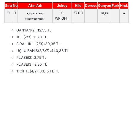
Sıra
No
Atın Adı
Jokey
Kilo
Derece
Ganyan
Fark
Hnd.
9
0
G
57.00
</span> <sup
58,75
0
WRİGHT
class='tooltipp'>
GANYAN(2) :12,55 TL
İKİLİ(2/3) :11,70 TL
SIRALI İKİLİ(2/3) :30,35 TL
ÜÇLÜ BAHİS(2/3/7) :440,38 TL
PLASE(2) :2,75 TL
PLASE(3) :2,80 TL
1. ÇİFTE(4/2) :33,15 TL TL