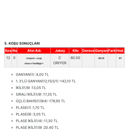
5. KOŞU SONUÇLARI
Sıra
No
Atın Adı
Jokey
Kilo
Derece
Ganyan
Fark
Hnd.
12
0
C
60.00
</span> <sup
40,15
67
ORFFER
class='tooltipp'>
GANYAN(1) :4,00 TL
1. 3'LÜ GANYAN(12,15/2/1) :142,10 TL
İKİLİ(1/9) :13,05 TL
SIRALI İKİLİ(1/9) :17,35 TL
ÜÇLÜ BAHİS(1/9/4) :178,93 TL
PLASE(1) :1,70 TL
PLASE(9) :3,05 TL
PLASE İKİLİ(1/4) :11,30 TL
PLASE İKİLİ(1/9) :20,40 TL