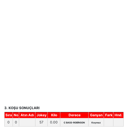
3. KOŞU SONUÇLARI
Sıra
No
Atın Adı
Jokey
Kilo
Derece
Ganyan
Fark
Hnd.
0
0
57
0.00
C BASS-ROBİNSON
Koşmaz