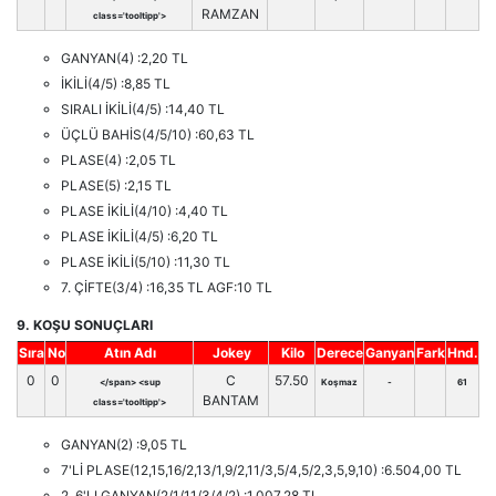
RAMZAN
class='tooltipp'>
GANYAN(4) :2,20 TL
İKİLİ(4/5) :8,85 TL
SIRALI İKİLİ(4/5) :14,40 TL
ÜÇLÜ BAHİS(4/5/10) :60,63 TL
PLASE(4) :2,05 TL
PLASE(5) :2,15 TL
PLASE İKİLİ(4/10) :4,40 TL
PLASE İKİLİ(4/5) :6,20 TL
PLASE İKİLİ(5/10) :11,30 TL
7. ÇİFTE(3/4) :16,35 TL AGF:10 TL
9. KOŞU SONUÇLARI
Sıra
No
Atın Adı
Jokey
Kilo
Derece
Ganyan
Fark
Hnd.
0
0
C
57.50
</span> <sup
Koşmaz
-
61
BANTAM
class='tooltipp'>
GANYAN(2) :9,05 TL
7'Lİ PLASE(12,15,16/2,13/1,9/2,11/3,5/4,5/2,3,5,9,10) :6.504,00 TL
2. 6'LI GANYAN(2/1/11/3/4/2) :1.007,28 TL