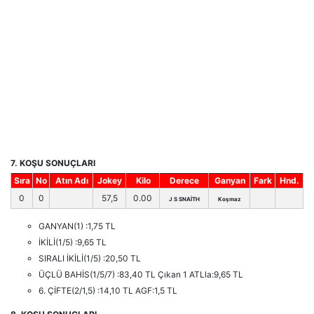
7. KOŞU SONUÇLARI
Sıra
No
Atın Adı
Jokey
Kilo
Derece
Ganyan
Fark
Hnd.
0
0
57,5
0.00
J S SNAİTH
Koşmaz
GANYAN(1) :1,75 TL
İKİLİ(1/5) :9,65 TL
SIRALI İKİLİ(1/5) :20,50 TL
ÜÇLÜ BAHİS(1/5/7) :83,40 TL Çıkan 1 ATLla:9,65 TL
6. ÇİFTE(2/1,5) :14,10 TL AGF:1,5 TL