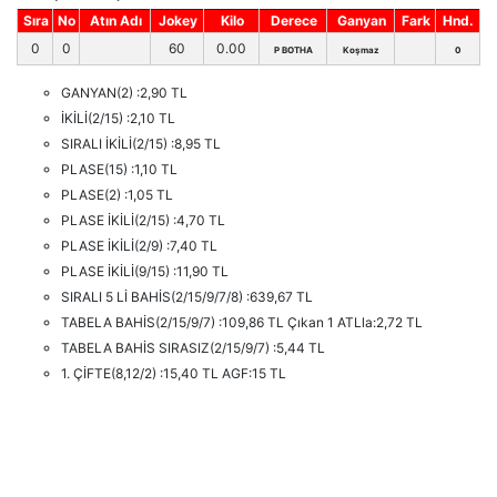
Sıra
No
Atın Adı
Jokey
Kilo
Derece
Ganyan
Fark
Hnd.
0
0
60
0.00
P BOTHA
Koşmaz
0
GANYAN(2) :2,90 TL
İKİLİ(2/15) :2,10 TL
SIRALI İKİLİ(2/15) :8,95 TL
PLASE(15) :1,10 TL
PLASE(2) :1,05 TL
PLASE İKİLİ(2/15) :4,70 TL
PLASE İKİLİ(2/9) :7,40 TL
PLASE İKİLİ(9/15) :11,90 TL
SIRALI 5 Lİ BAHİS(2/15/9/7/8) :639,67 TL
TABELA BAHİS(2/15/9/7) :109,86 TL Çıkan 1 ATLla:2,72 TL
TABELA BAHİS SIRASIZ(2/15/9/7) :5,44 TL
1. ÇİFTE(8,12/2) :15,40 TL AGF:15 TL