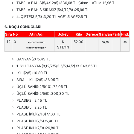
TABELA BAHİS(5/4/12/8) :336,68 TL Çıkan 1 ATLla:12,96 TL
TABELA BAHİS SIRASIZ(5/4/12/8) :25,96 TL
4. ÇİFTE(3,5/5) :3,20 TL AGF1:5 AGF2:5 TL
6. KOŞU SONUÇLARI
Sıra
No
Atın Adı
Jokey
Kilo
Derece
Ganyan
Fark
Hnd.
12
0
K
52.00
</span> <sup
50,65
53
STEYN
class='tooltipp'>
GANYAN(2) :5,45 TL
1. 6'LI GANYAN(8,12/2/5/3,5/5,14/2) :3.343,65 TL
İKİLİ(2/5) :10,80 TL
SIRALI İKİLİ(2/5) :36,05 TL
ÜÇLÜ BAHİS(2/5/10) :72,05 TL
ÜÇLÜ BAHİS(2/5/9) :300,30 TL
PLASE(2) :2,45 TL
PLASE(5) :2,25 TL
PLASE İKİLİ(2/10) :7,60 TL
PLASE İKİLİ(2/5) :5,40 TL
PLASE İKİLİ(2/9) :26,80 TL