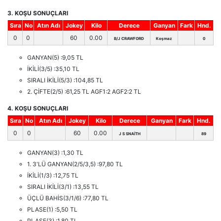
3. KOŞU SONUÇLARI
Sıra
No
Atın Adı
Jokey
Kilo
Derece
Ganyan
Fark
Hnd.
0
0
60
0.00
B/J CRAWFORD
Koşmaz
0
GANYAN(5) :9,05 TL
İKİLİ(3/5) :35,10 TL
SIRALI İKİLİ(5/3) :104,85 TL
2. ÇİFTE(2/5) :61,25 TL AGF1:2 AGF2:2 TL
4. KOŞU SONUÇLARI
Sıra
No
Atın Adı
Jokey
Kilo
Derece
Ganyan
Fark
Hnd.
0
0
60
0.00
J S SNAİTH
89
GANYAN(3) :1,30 TL
1. 3'LÜ GANYAN(2/5/3,5) :97,80 TL
İKİLİ(1/3) :12,75 TL
SIRALI İKİLİ(3/1) :13,55 TL
ÜÇLÜ BAHİS(3/1/6) :77,80 TL
PLASE(1) :5,50 TL
PLASE(3) :1,80 TL