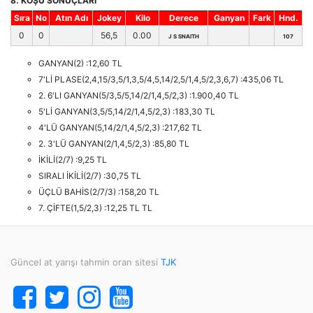
8. KOŞU SONUÇLARI
Sıra
No
Atın Adı
Jokey
Kilo
Derece
Ganyan
Fark
Hnd.
0
0
56,5
0.00
J S SNAITH
107
GANYAN(2) :12,60 TL
7'Lİ PLASE(2,4,15/3,5/1,3,5/4,5,14/2,5/1,4,5/2,3,6,7) :435,06 TL
2. 6'LI GANYAN(5/3,5/5,14/2/1,4,5/2,3) :1.900,40 TL
5'Lİ GANYAN(3,5/5,14/2/1,4,5/2,3) :183,30 TL
4'LÜ GANYAN(5,14/2/1,4,5/2,3) :217,62 TL
2. 3'LÜ GANYAN(2/1,4,5/2,3) :85,80 TL
İKİLİ(2/7) :9,25 TL
SIRALI İKİLİ(2/7) :30,75 TL
ÜÇLÜ BAHİS(2/7/3) :158,20 TL
7. ÇİFTE(1,5/2,3) :12,25 TL TL
Güncel at yarışı tahmin oran sitesi
TJK