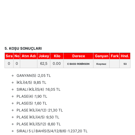
5. KOŞU SONUÇLARI
Sıra
No
Atın Adı
Jokey
Kilo
Derece
Ganyan
Fark
Hnd.
0
0
62,5
0.00
C BASS-ROBİNSON
Koşmaz
53
GANYAN(5) :2,05 TL
İKİLİ(4/5) :9,85 TL
SIRALI İKİLİ(5/4) :16,05 TL
PLASE(4) :1,90 TL
PLASE(5) :1,60 TL
PLASE İKİLİ(4/12) :21,30 TL
PLASE İKİLİ(4/5) :9,50 TL
PLASE İKİLİ(5/12) :8,60 TL
SIRALI 5 Lİ BAHİS(5/4/12/8/6) :1.237,20 TL