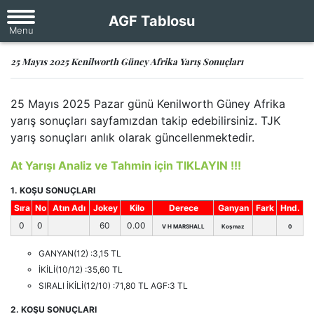
AGF Tablosu
25 Mayıs 2025 Kenilworth Güney Afrika Yarış Sonuçları
25 Mayıs 2025 Pazar günü Kenilworth Güney Afrika
yarış sonuçları sayfamızdan takip edebilirsiniz. TJK
yarış sonuçları anlık olarak güncellenmektedir.
At Yarışı Analiz ve Tahmin için TIKLAYIN !!!
1. KOŞU SONUÇLARI
Sıra
No
Atın Adı
Jokey
Kilo
Derece
Ganyan
Fark
Hnd.
0
0
60
0.00
V H MARSHALL
Koşmaz
0
GANYAN(12) :3,15 TL
İKİLİ(10/12) :35,60 TL
SIRALI İKİLİ(12/10) :71,80 TL AGF:3 TL
2. KOŞU SONUÇLARI