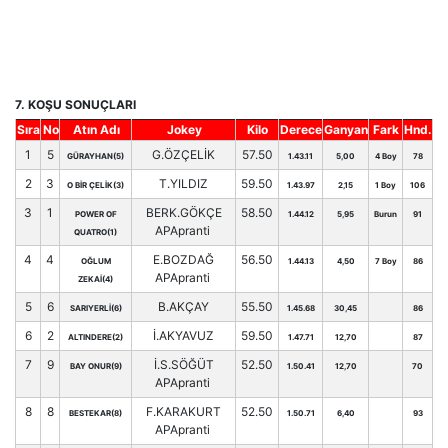
7. KOŞU SONUÇLARI
Sıra
No
Atın Adı
Jokey
Kilo
Derece
Ganyan
Fark
Hnd.
1
5
G.ÖZÇELİK
57.50
GÜRAYHAN(5)
1.43.11
5,00
4 Boy
78
2
3
T.YILDIZ
59.50
O BİR ÇELİK(3)
1.43.97
2,15
1 Boy
106
3
1
BERK.GÖKÇE
58.50
POWER OF
1.44.12
5,95
Burun
91
APApranti
QUATRO(1)
4
4
E.BOZDAĞ
56.50
OĞLUM
1.44.13
4,50
7 Boy
86
APApranti
ZEKAİ(4)
5
6
B.AKÇAY
55.50
SARIYERLİ(6)
1.45.68
30,45
86
6
2
İ.AKYAVUZ
59.50
ALTINDERE(2)
1.47.71
12,70
87
7
9
İ.S.SÖĞÜT
52.50
BAY ONUR(9)
1.50.41
12,70
70
APApranti
8
8
F.KARAKURT
52.50
BESTEKAR(8)
1.50.71
6,40
93
APApranti