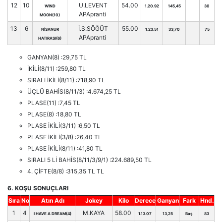
12
10
U.LEVENT
54.00
WIND
1.20.92
145,45
30
APApranti
MOON(10)
13
6
İ.S.SÖĞÜT
55.00
NİSANUR
1.23.51
33,70
75
APApranti
HATIRASI(6)
GANYAN(8) :29,75 TL
İKİLİ(8/11) :259,80 TL
SIRALI İKİLİ(8/11) :718,90 TL
ÜÇLÜ BAHİS(8/11/3) :4.674,25 TL
PLASE(11) :7,45 TL
PLASE(8) :18,80 TL
PLASE İKİLİ(3/11) :6,50 TL
PLASE İKİLİ(3/8) :26,40 TL
PLASE İKİLİ(8/11) :41,80 TL
SIRALI 5 Lİ BAHİS(8/11/3/9/1) :224.689,50 TL
4. ÇİFTE(8/8) :315,35 TL TL
6. KOŞU SONUÇLARI
Sıra
No
Atın Adı
Jokey
Kilo
Derece
Ganyan
Fark
Hnd.
1
4
M.KAYA
58.00
I HAVE A DREAM(4)
1.13.07
13,25
Baş
83