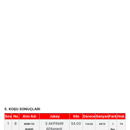
5. KOŞU SONUÇLARI
Sıra
No
Atın Adı
Jokey
Kilo
Derece
Ganyan
Fark
Hnd.
1
8
E.AKPINAR
54.00
BORN TO
1.14.32
29,75
1
74
APApranti
RUN(8)
Boy