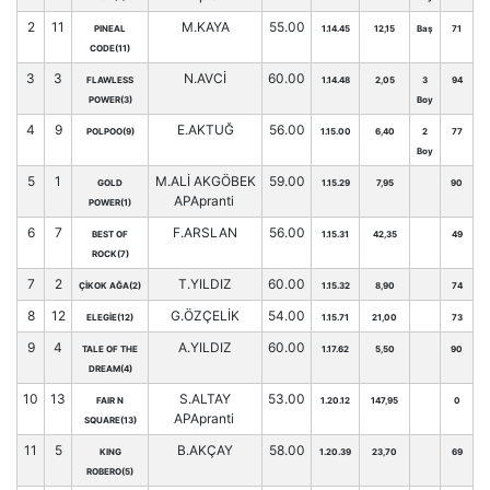
2
11
M.KAYA
55.00
PINEAL
1.14.45
12,15
Baş
71
CODE(11)
3
3
N.AVCİ
60.00
FLAWLESS
1.14.48
2,05
3
94
POWER(3)
Boy
4
9
E.AKTUĞ
56.00
POLPOO(9)
1.15.00
6,40
2
77
Boy
5
1
M.ALİ AKGÖBEK
59.00
GOLD
1.15.29
7,95
90
APApranti
POWER(1)
6
7
F.ARSLAN
56.00
BEST OF
1.15.31
42,35
49
ROCK(7)
7
2
T.YILDIZ
60.00
ÇİKOK AĞA(2)
1.15.32
8,90
74
8
12
G.ÖZÇELİK
54.00
ELEGİE(12)
1.15.71
21,00
73
9
4
A.YILDIZ
60.00
TALE OF THE
1.17.62
5,50
90
DREAM(4)
10
13
S.ALTAY
53.00
FAIR N
1.20.12
147,95
0
APApranti
SQUARE(13)
11
5
B.AKÇAY
58.00
KING
1.20.39
23,70
69
ROBERO(5)