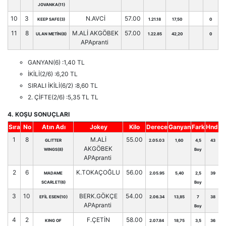
JOVANKA(11)
10
3
N.AVCİ
57.00
KEEP SAFE(3)
1.21.18
17,50
0
11
8
M.ALİ AKGÖBEK
57.00
ULAN METİN(8)
1.22.85
42,20
0
APApranti
GANYAN(6) :1,40 TL
İKİLİ(2/6) :6,20 TL
SIRALI İKİLİ(6/2) :8,60 TL
2. ÇİFTE(2/6) :5,35 TL TL
4. KOŞU SONUÇLARI
Sıra
No
Atın Adı
Jokey
Kilo
Derece
Ganyan
Fark
Hnd.
1
8
M.ALİ
55.00
GLITTER
2.05.03
1,60
4,5
43
AKGÖBEK
WINGS(8)
Boy
APApranti
2
6
K.TOKAÇOĞLU
56.00
MADAME
2.05.95
5,40
2,5
39
SCARLET(6)
Boy
3
10
BERK.GÖKÇE
54.00
EFİL ESEN(10)
2.06.34
13,85
7
38
APApranti
Boy
4
2
F.ÇETİN
58.00
KING OF
2.07.84
18,75
3,5
36