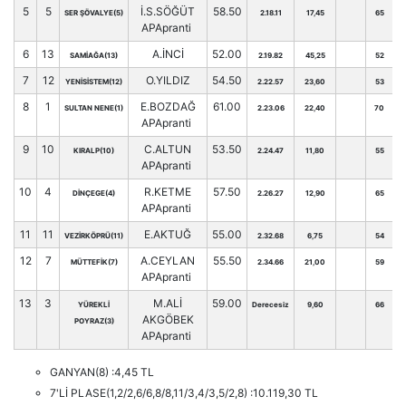
5
5
İ.S.SÖĞÜT
58.50
SER ŞÖVALYE(5)
2.18.11
17,45
65
APApranti
6
13
A.İNCİ
52.00
SAMİAĞA(13)
2.19.82
45,25
52
7
12
O.YILDIZ
54.50
YENİSİSTEM(12)
2.22.57
23,60
53
8
1
E.BOZDAĞ
61.00
SULTAN NENE(1)
2.23.06
22,40
70
APApranti
9
10
C.ALTUN
53.50
KIRALP(10)
2.24.47
11,80
55
APApranti
10
4
R.KETME
57.50
DİNÇEGE(4)
2.26.27
12,90
65
APApranti
11
11
E.AKTUĞ
55.00
VEZİRKÖPRÜ(11)
2.32.68
6,75
54
12
7
A.CEYLAN
55.50
MÜTTEFİK(7)
2.34.66
21,00
59
APApranti
13
3
M.ALİ
59.00
YÜREKLİ
Derecesiz
9,60
66
AKGÖBEK
POYRAZ(3)
APApranti
GANYAN(8) :4,45 TL
7'Lİ PLASE(1,2/2,6/6,8/8,11/3,4/3,5/2,8) :10.119,30 TL