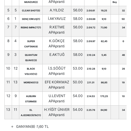
APApranti
MUNZUR(2)
Boy
5
5
A.YILDIZ
56.00
CLEAR SHOT(5)
2.08.61
19,25
32
6
1
İ.AKYAVUZ
58.00
GENÇ ERKUŞ(1)
2.08.68
9,10
50
7
7
R.KETME
56.00
RISING IMPACT(7)
2.09.72
73,90
34
APApranti
8
4
K.GÖKÇE
58.00
SUPER
2.09.97
62,45
0
APApranti
CAPTAIN(4)
9
3
E.AKTUĞ
58.00
QUANTUM
2.10.24
5,45
46
QUAKE(3)
10
12
İ.S.SÖĞÜT
53.00
BLACK
2.10.28
9,10
26
APApranti
VOLVO(12)
11
13
EFE KORKMAZ
50.00
MORENO(13)
2.11.31
86,85
19
APApranti
12
9
U.LEVENT
54.00
AUBURN
2.14.53
175,25
10
APApranti
STORM(9)
13
11
H.YİĞİT ÜNVER
54.00
EL
2.25.76
84,90
34
APApranti
AJEDRECİSTA(11)
GANYAN(8) :1,60 TL