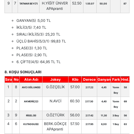
9
7
H.YİĞİT ÜNVER
52.50
TATMAR BEY(7)
1.55.07
50,00
87
APApranti
GANYAN(5) :5,00 TL
İKİLİ(3/5) :7,40 TL
SIRALI İKİLİ(5/3) :25,20 TL
ÜÇLÜ BAHİS(5/3/1) :99,83 TL
PLASE(3) :1,30 TL
PLASE(5) :2,90 TL
6. ÇİFTE(4/5) :64,95 TL TL
8. KOŞU SONUÇLARI
Sıra
No
Atın Adı
Jokey
Kilo
Derece
Ganyan
Fark
Hnd.
1
8
G.ÖZÇELİK
57.00
AVCI OĞLUM(8)
2.17.22
4,45
Yarım
58
Boy
2
2
N.AVCİ
60.50
AKMERİÇ(2)
2.17.30
4,40
Yarım
69
Boy
3
9
O.ÖZTÜRK
56.00
RİGEL(9)
2.17.42
11,30
3 Boy
56
4
6
BERK.GÖKÇE
57.50
KUTADGU(6)
2.17.95
6,00
1 Boy
63
APApranti