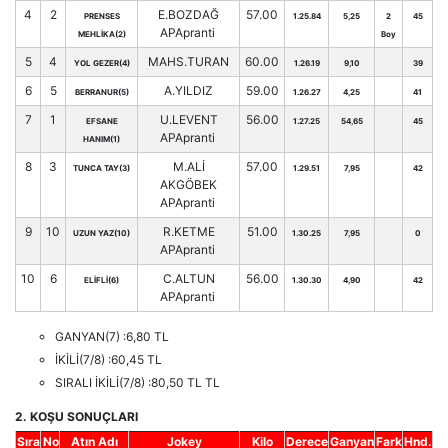
4
2
E.BOZDAĞ
57.00
PRENSES
1.25.84
5,25
2
45
APApranti
MEHLİKA(2)
Boy
5
4
MAHS.TURAN
60.00
YOL GEZER(4)
1.26.19
9,10
39
6
5
A.YILDIZ
59.00
BERRANUR(5)
1.26.27
4,25
41
7
1
U.LEVENT
56.00
EFSANE
1.27.25
54,65
45
APApranti
HANIM(1)
8
3
M.ALİ
57.00
TUNCA TAY(3)
1.29.51
7,95
42
AKGÖBEK
APApranti
9
10
R.KETME
51.00
UZUN YAZ(10)
1.30.25
7,95
0
APApranti
10
6
C.ALTUN
56.00
ELİFLİ(6)
1.30.30
4,90
42
APApranti
GANYAN(7) :6,80 TL
İKİLİ(7/8) :60,45 TL
SIRALI İKİLİ(7/8) :80,50 TL TL
2. KOŞU SONUÇLARI
Sıra
No
Atın Adı
Jokey
Kilo
Derece
Ganyan
Fark
Hnd.