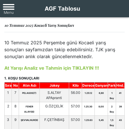
AGF Tablosu
10 Temmuz 2025 Kocaeli Yarış Sonuçları
10 Temmuz 2025 Perşembe günü Kocaeli yarış
sonuçları sayfamızdan takip edebilirsiniz. TJK yarış
sonuçları anlık olarak güncellenmektedir.
At Yarışı Analiz ve Tahmin için TIKLAYIN !!!
1. KOŞU SONUÇLARI
Sıra
No
Atın Adı
Jokey
Kilo
Derece
Ganyan
Fark
Hnd.
1
7
S.ALTAY
56.00
PELAGOS(7)
1.25.12
6,80
1
41
APApranti
Boy
2
8
G.ÖZÇELİK
57.00
FENER
1.25.30
8,00
2
39
ALAYI(8)
Boy
3
9
F.ÇETİNBAŞ
57.00
ŞEVVALNUR(9)
1.25.63
5,45
1,5
43
Boy