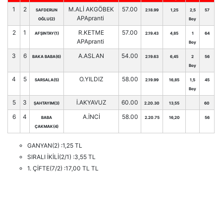
1
2
M.ALİ AKGÖBEK
57.00
SAFDERUN
2.18.99
1,25
2,5
57
APApranti
OĞLU(2)
Boy
2
1
R.KETME
57.00
AFŞINTAY(1)
2.19.43
4,85
1
64
APApranti
Boy
3
6
A.ASLAN
54.00
BAKA BABA(6)
2.19.63
6,45
2
56
Boy
4
5
O.YILDIZ
58.00
SARSALA(5)
2.19.99
16,85
1,5
45
Boy
5
3
İ.AKYAVUZ
60.00
ŞAHTAYIM(3)
2.20.30
13,55
60
6
4
A.İNCİ
58.00
BABA
2.20.75
16,20
56
ÇAKMAK(4)
GANYAN(2) :1,25 TL
SIRALI İKİLİ(2/1) :3,55 TL
1. ÇİFTE(7/2) :17,00 TL TL