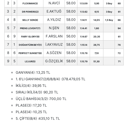
2
3
N.AVCİ
58.00
FLEXIMAN(3)
1.13.09
5,95
3 Boy
80
3
2
E.AKTUĞ
58.00
DR POWERS(2)
1.13.62
6,15
3 Boy
61
4
8
A.YILDIZ
58.00
SELLY SON(8)
1.14.11
14,05
1,5 Boy
66
5
7
N.ŞEN
58.00
PRENS LEVENT(7)
1.14.41
1,60
94
6
9
F.ARSLAN
56.00
FAIRY GLORY(9)
1.14.67
20,35
61
7
1
İ.AKYAVUZ
58.00
DOĞANTÜRKBEYİ(1)
1.15.14
26,75
76
8
6
A.SÖZEN
58.00
PERFECT SUNSET(6)
1.15.78
7,10
72
9
5
G.ÖZÇELİK
58.00
LEJUR(5)
1.15.79
51,30
71
GANYAN(4) :13,25 TL
1. 6'LI GANYAN(7/2/6/8/8/4) :378.479,05 TL
İKİLİ(3/4) :39,95 TL
SIRALI İKİLİ(4/3) :90,20 TL
ÜÇLÜ BAHİS(4/3/2) :700,00 TL
PLASE(3) :17,20 TL
PLASE(4) :10,25 TL
5. ÇİFTE(8/4) :435,10 TL TL