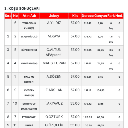
3. KOŞU SONUÇLARI
Sıra
No
Atın Adı
Jokey
Kilo
Derece
Ganyan
Fark
Hnd.
1
6
A.YILDIZ
57.00
TENACIOUS
1.15.41
1,40
6
0
KHAN(6)
Boy
2
2
M.KAYA
57.00
EL QUİMİCO(2)
1.16.72
6,00
1,5
0
Boy
3
5
C.ALTUN
57.00
SÜPER EFE(5)
1.16.95
64,75
3,5
0
APApranti
Boy
4
4
MAHS.TURAN
57.00
NIGHT KING(4)
1.17.61
74,65
4
0
Boy
5
1
A.SÖZEN
57.00
CALL ME
1.18.31
3,45
0
BRAVE(1)
6
9
F.ARSLAN
57.00
VICTORY
1.19.13
104,50
0
BOSS(9)
7
10
İ.AKYAVUZ
55.00
SHINING OF
1.19.42
33,15
0
DARKNES(10)
8
7
O.ÖZTÜRK
57.00
TYPHOON(7)
1.20.09
60,50
0
9
11
G.ÖZÇELİK
55.00
SİHİRLİ
1.20.28
51,05
0