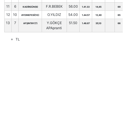
11
6
F.R.BEBEK
56.00
KADİRGÜN(6)
1.41.33
14,45
69
12
10
O.YILDIZ
54.00
AYDINEFESİ(10)
1.44.57
12,40
65
13
7
Y.GÖKÇE
51.50
AFŞINTAY(7)
1.46.87
35,10
66
APApranti
TL