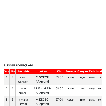
5. KOŞU SONUÇLARI
Sıra
No
Atın Adı
Jokey
Kilo
Derece
Ganyan
Fark
Hnd.
1
7
Y.GÖKÇE
53.00
BODE A
1.35.16
16,25
Burun
72
APApranti
WINNER(7)
2
1
A.MEH.ALTIN
59.00
FELIX
1.35.17
2,90
6 Boy
80
APApranti
PERLA(1)
3
5
M.KEÇECİ
57.00
THUNDER
1.36.04
11,80
Burun
90
APApranti
JEST(5)