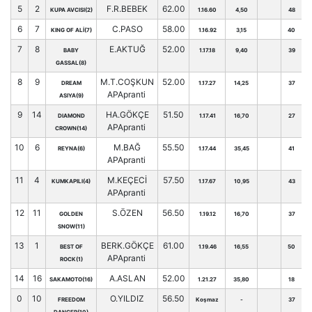
5
2
F.R.BEBEK
62.00
KUPA AVCISI(2)
1.16.60
4,50
48
6
7
C.PASO
58.00
KING OF ALİ(7)
1.16.92
3,15
40
7
8
E.AKTUĞ
52.00
BABY
1.17.18
9,40
39
GASSAL(8)
8
9
M.T.COŞKUN
52.00
DREAM
1.17.27
14,25
37
APApranti
ASIYA(9)
9
14
HA.GÖKÇE
51.50
DIAMOND
1.17.41
16,70
27
APApranti
CROWN(14)
10
6
M.BAĞ
55.50
REYNA(6)
1.17.44
35,45
41
APApranti
11
4
M.KEÇECİ
57.50
KUMKAPILI(4)
1.17.67
10,95
43
APApranti
12
11
S.ÖZEN
56.50
GOLDEN
1.19.12
16,70
37
SNOW(11)
13
1
BERK.GÖKÇE
61.00
BEST OF
1.19.46
16,55
50
APApranti
ROCK(1)
14
16
A.ASLAN
52.00
SAKAMOTO(16)
1.21.27
35,80
18
0
10
O.YILDIZ
56.50
FREEDOM
Koşmaz
-
37