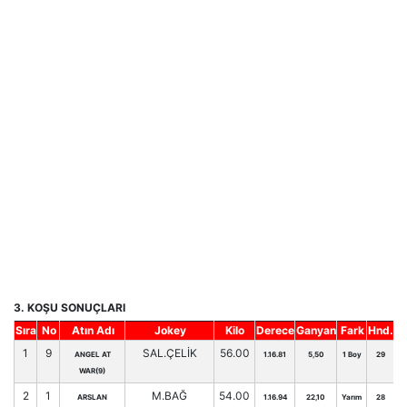
3. KOŞU SONUÇLARI
Sıra
No
Atın Adı
Jokey
Kilo
Derece
Ganyan
Fark
Hnd.
1
9
SAL.ÇELİK
56.00
ANGEL AT
1.16.81
5,50
1 Boy
29
WAR(9)
2
1
M.BAĞ
54.00
ARSLAN
1.16.94
22,10
Yarım
28