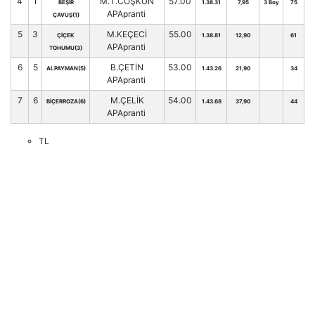
4
1
M.T.COŞKUN
57.00
BEŞİR
1.38.31
7,95
3 Boy
75
APApranti
ÇAVUŞ(1)
5
3
M.KEÇECİ
55.00
ÇİÇEK
1.38.81
12,90
61
APApranti
TOHUMU(3)
6
5
B.ÇETİN
53.00
ALPAYMAN(5)
1.43.26
21,90
34
APApranti
7
6
M.ÇELİK
54.00
BİÇERROZA(6)
1.43.68
37,90
44
APApranti
TL