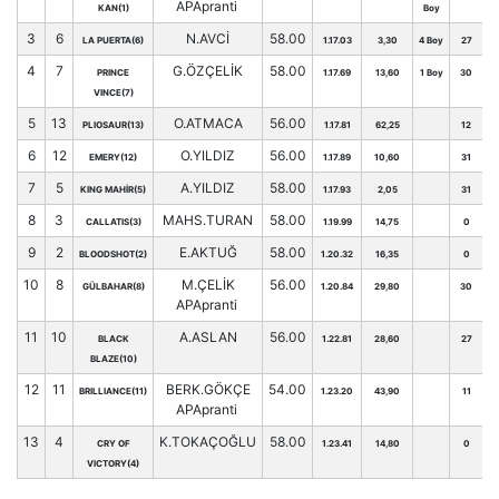
APApranti
KAN(1)
Boy
3
6
N.AVCİ
58.00
LA PUERTA(6)
1.17.03
3,30
4 Boy
27
4
7
G.ÖZÇELİK
58.00
PRINCE
1.17.69
13,60
1 Boy
30
VINCE(7)
5
13
O.ATMACA
56.00
PLIOSAUR(13)
1.17.81
62,25
12
6
12
O.YILDIZ
56.00
EMERY(12)
1.17.89
10,60
31
7
5
A.YILDIZ
58.00
KING MAHİR(5)
1.17.93
2,05
31
8
3
MAHS.TURAN
58.00
CALLATIS(3)
1.19.99
14,75
0
9
2
E.AKTUĞ
58.00
BLOODSHOT(2)
1.20.32
16,35
0
10
8
M.ÇELİK
56.00
GÜLBAHAR(8)
1.20.84
29,80
30
APApranti
11
10
A.ASLAN
56.00
BLACK
1.22.81
28,60
27
BLAZE(10)
12
11
BERK.GÖKÇE
54.00
BRILLIANCE(11)
1.23.20
43,90
11
APApranti
13
4
K.TOKAÇOĞLU
58.00
CRY OF
1.23.41
14,80
0
VICTORY(4)