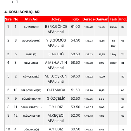
TL
4. KOŞU SONUÇLARI
Sıra
No
Atın Adı
Jokey
Kilo
Derece
Ganyan
Fark
Hnd.
1
1
BERK.GÖKÇE
61.00
KUTADGU(1)
1.38.22
15,85
Burun
83
APApranti
2
8
Y.Ş.GÜMÜŞ
54.50
AVCI OĞLUM(8)
1.38.23
18,55
1,5
66
APApranti
Boy
3
5
E.AKTUĞ
58.50
RİGEL(5)
1.38.43
21,35
1 Boy
74
4
3
A.MEH.ALTIN
58.50
CEMHAN(3)
1.38.58
3,95
2 Boy
81
APApranti
5
2
M.T.COŞKUN
59.50
GÜNÇE KIZ(2)
1.38.92
12,90
82
APApranti
6
13
O.ATMACA
51.50
SER ŞÖVALYE(13)
1.38.96
16,15
60
7
9
G.ÖZÇELİK
52.50
GÜMBÜRHAN(9)
1.39.35
6,00
65
8
11
T.YILDIZ
53.50
GARİPLERBEYİ(11)
1.40.05
5,05
64
9
12
M.KEÇECİ
52.00
YAĞIZATEŞ(12)
1.40.73
4,85
63
APApranti
10
4
A.YILDIZ
60.50
GÜROBASI(4)
1.40.82
5,45
78