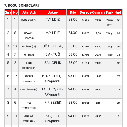
7. KOŞU SONUÇLARI
Sıra
No
Atın Adı
Jokey
Kilo
Derece
Ganyan
Fark
Hnd.
1
1
T.YILDIZ
58.00
BLUE STAR(1)
1.16.15
19,60
Yarım
17
Boy
2
8
A.YILDIZ
61.00
HEAVEN
1.16.26
2,30
7 Boy
36
LIGHT(8)
3
13
GÖK.BEKTAŞ
56.00
ZELİNDA(13)
1.17.62
43,20
2 Boy
14
4
7
E.AKTUĞ
58.00
WITTO(7)
1.17.96
20,40
1 Boy
33
5
2
SAL.ÇELİK
58.00
KING
1.18.14
21,30
12
DESTINY(2)
6
12
BERK.GÖKÇE
53.00
SECRET
1.18.71
11,85
27
APApranti
SAVER(12)
7
4
M.T.COŞKUN
54.00
MR I MİRHAT(4)
1.19.21
10,40
23
APApranti
8
6
F.R.BEBEK
58.00
TIZ
1.19.61
2,10
30
TEMPEST(6)
9
10
M.ÇELİK
54.00
GIRL OF
1.21.41
41,30
0
APApranti
STEEL(10)