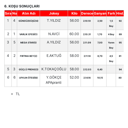
6. KOŞU SONUÇLARI
Sıra
No
Atın Adı
Jokey
Kilo
Derece
Ganyan
Fark
Hnd.
1
4
T.YILDIZ
56.00
GÜNDÜZDÜŞÜ(4)
2.10.10
2,50
1,5
92
Boy
2
1
N.AVCİ
60.00
VARLIK EFESİ(1)
2.10.31
1,70
4 Boy
89
3
5
A.YILDIZ
56.00
MEGA STAR(5)
2.11.09
7,00
Yarım
95
Boy
4
2
E.AKTUĞ
58.00
FIRTINA BEY(2)
2.11.18
8,70
4,5
81
Boy
5
3
K.TOKAÇOĞLU
58.00
GÜÇLÜ PRENS(3)
2.12.03
6,40
94
6
6
Y.GÖKÇE
52.00
UFKUN ÖTESİ(6)
2.14.16
10,15
80
APApranti
TL