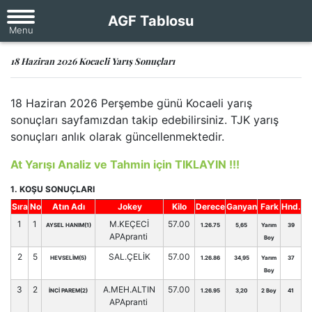
AGF Tablosu
18 Haziran 2026 Kocaeli Yarış Sonuçları
18 Haziran 2026 Perşembe günü Kocaeli yarış
sonuçları sayfamızdan takip edebilirsiniz. TJK yarış
sonuçları anlık olarak güncellenmektedir.
At Yarışı Analiz ve Tahmin için TIKLAYIN !!!
1. KOŞU SONUÇLARI
Sıra
No
Atın Adı
Jokey
Kilo
Derece
Ganyan
Fark
Hnd.
1
1
M.KEÇECİ
57.00
AYSEL HANIM(1)
1.26.75
5,65
Yarım
39
APApranti
Boy
2
5
SAL.ÇELİK
57.00
HEVSELİM(5)
1.26.86
34,95
Yarım
37
Boy
3
2
A.MEH.ALTIN
57.00
İNCİ PAREM(2)
1.26.95
3,20
2 Boy
41
APApranti