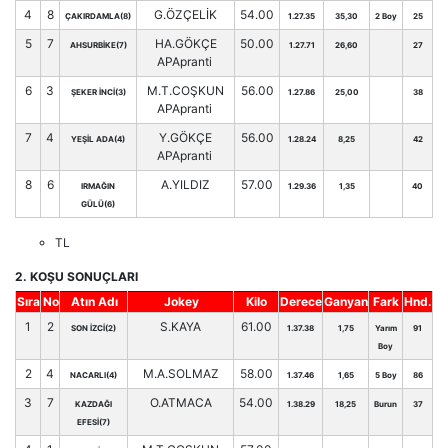
4
8
G.ÖZÇELİK
54.00
ÇAKIRDAMLA(8)
1.27.35
35,30
2 Boy
25
5
7
HA.GÖKÇE
50.00
AHSURBİKE(7)
1.27.71
26,60
27
APApranti
6
3
M.T.COŞKUN
56.00
ŞEKER İNCİ(3)
1.27.86
25,00
38
APApranti
7
4
Y.GÖKÇE
56.00
YEŞİL ADA(4)
1.28.24
8,25
42
APApranti
8
6
A.YILDIZ
57.00
IRMAĞIN
1.29.36
1,35
40
GÜLÜ(6)
TL
2. KOŞU SONUÇLARI
Sıra
No
Atın Adı
Jokey
Kilo
Derece
Ganyan
Fark
Hnd.
1
2
S.KAYA
61.00
SON İZCİ(2)
1.37.38
1,75
Yarım
91
Boy
2
4
M.A.SOLMAZ
58.00
NACARLI(4)
1.37.46
1,65
5 Boy
86
3
7
O.ATMACA
54.00
KAZDAĞI
1.38.29
18,25
Burun
37
EFESİ(7)