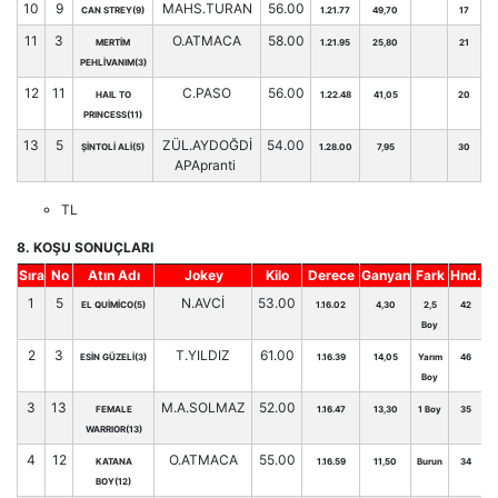
10
9
MAHS.TURAN
56.00
CAN STREY(9)
1.21.77
49,70
17
11
3
O.ATMACA
58.00
MERTİM
1.21.95
25,80
21
PEHLİVANIM(3)
12
11
C.PASO
56.00
HAIL TO
1.22.48
41,05
20
PRINCESS(11)
13
5
ZÜL.AYDOĞDİ
54.00
ŞİNTOLİ ALİ(5)
1.28.00
7,95
30
APApranti
TL
8. KOŞU SONUÇLARI
Sıra
No
Atın Adı
Jokey
Kilo
Derece
Ganyan
Fark
Hnd.
1
5
N.AVCİ
53.00
EL QUİMİCO(5)
1.16.02
4,30
2,5
42
Boy
2
3
T.YILDIZ
61.00
ESİN GÜZELİ(3)
1.16.39
14,05
Yarım
46
Boy
3
13
M.A.SOLMAZ
52.00
FEMALE
1.16.47
13,30
1 Boy
35
WARRIOR(13)
4
12
O.ATMACA
55.00
KATANA
1.16.59
11,50
Burun
34
BOY(12)