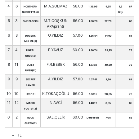
4
6
M.A.SOLMAZ
58.00
NORTHERN
1.36.05
4,55
1,5
87
NURDETTA(6)
Boy
5
3
M.T.COŞKUN
56.00
ONE PAGE(3)
1.36.28
22,70
66
APApranti
6
8
O.YILDIZ
57.00
DUCENS
1.36.54
14,90
81
MULIER(8)
7
4
E.YAVUZ
60.00
PINEAL
1.36.74
29,95
73
CODE(4)
8
11
F.R.BEBEK
56.00
QUIET
1.37.38
40,20
72
RIVER(11)
9
9
A.YILDIZ
57.00
SECRET
1.37.41
3,30
81
LAV(9)
10
10
K.TOKAÇOĞLU
56.00
I RO(10)
1.38.15
20,85
73
11
12
N.AVCİ
56.00
MAGIC
1.40.12
8,35
85
FLUTE(12)
0
2
SAL.ÇELİK
60.00
BLUE
Derecesiz
7,05
83
QUEEN(2)
TL