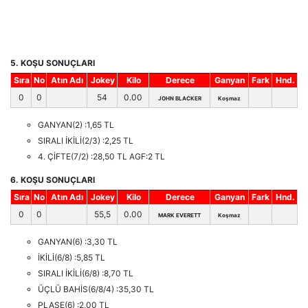
5. KOŞU SONUÇLARI
Sıra
No
Atın Adı
Jokey
Kilo
Derece
Ganyan
Fark
Hnd.
0
0
54
0.00
JOHN BLACKER
Koşmaz
GANYAN(2) :1,65 TL
SIRALI İKİLİ(2/3) :2,25 TL
4. ÇİFTE(7/2) :28,50 TL AGF:2 TL
6. KOŞU SONUÇLARI
Sıra
No
Atın Adı
Jokey
Kilo
Derece
Ganyan
Fark
Hnd.
0
0
55,5
0.00
MARK EVERETT
Koşmaz
GANYAN(6) :3,30 TL
İKİLİ(6/8) :5,85 TL
SIRALI İKİLİ(6/8) :8,70 TL
ÜÇLÜ BAHİS(6/8/4) :35,30 TL
PLASE(6) :2,00 TL