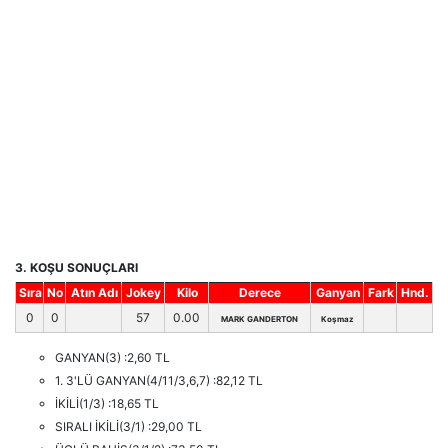
3. KOŞU SONUÇLARI
Sıra
No
Atın Adı
Jokey
Kilo
Derece
Ganyan
Fark
Hnd.
0
0
57
0.00
MARK GANDERTON
Koşmaz
GANYAN(3) :2,60 TL
1. 3'LÜ GANYAN(4/11/3,6,7) :82,12 TL
İKİLİ(1/3) :18,65 TL
SIRALI İKİLİ(3/1) :29,00 TL