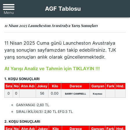
AGF Tablosu
11 Nisan 2025 Launcheston Avustralya Yarış Sonuçları
11 Nisan 2025 Cuma günü Launcheston Avustralya
yarış sonuçları sayfamızdan takip edebilirsiniz. TJK
yarış sonuçları anlık olarak güncellenmektedir.
At Yarışı Analiz ve Tahmin için TIKLAYIN !!!
1. KOŞU SONUÇLARI
Sıra
No
Atın Adı
Jokey
Kilo
Derece
Ganyan
Fark
Hnd.
0
0
56
0.00
BARRY CAMPBELL
Koşmaz
GANYAN(4) :2,60 TL
SIRALI İKİLİ(4/3) :2,80 TL EFG:3 TL
2. KOŞU SONUÇLARI
Sıra
No
Atın Adı
Jokey
Kilo
Derece
Ganyan
Fark
Hnd.