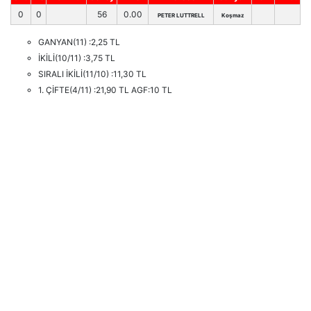
0
0
56
0.00
PETER LUTTRELL
Koşmaz
GANYAN(11) :2,25 TL
İKİLİ(10/11) :3,75 TL
SIRALI İKİLİ(11/10) :11,30 TL
1. ÇİFTE(4/11) :21,90 TL AGF:10 TL