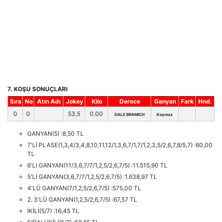
7. KOŞU SONUÇLARI
Sıra
No
Atın Adı
Jokey
Kilo
Derece
Ganyan
Fark
Hnd.
0
0
53,5
0.00
DALE BRAMICH
Koşmaz
GANYAN(5) :8,50 TL
7'Lİ PLASE(1,3,4/3,4,8,10,11,12/1,3,6,7/1,7/1,2,3,5/2,6,7,8/5,7) :60,00
TL
6'LI GANYAN(11/3,6,7/7/1,2,5/2,6,7/5) :11.515,90 TL
5'Lİ GANYAN(3,6,7/7/1,2,5/2,6,7/5) :1.638,97 TL
4'LÜ GANYAN(7/1,2,5/2,6,7/5) :575,00 TL
2. 3'LÜ GANYAN(1,2,5/2,6,7/5) :67,57 TL
İKİLİ(5/7) :16,45 TL