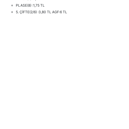
PLASE(8) :1,75 TL
5. ÇİFTE(2/6) :3,80 TL AGF:6 TL