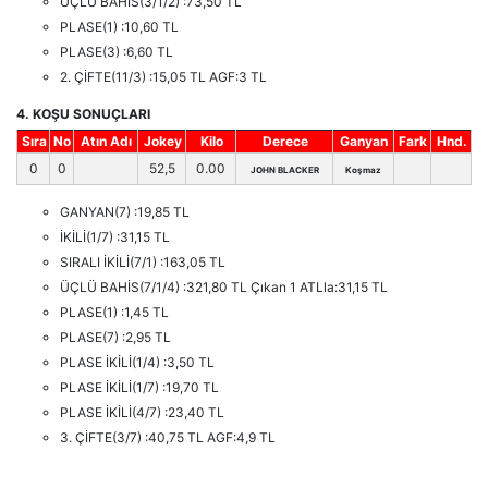
ÜÇLÜ BAHİS(3/1/2) :73,50 TL
PLASE(1) :10,60 TL
PLASE(3) :6,60 TL
2. ÇİFTE(11/3) :15,05 TL AGF:3 TL
4. KOŞU SONUÇLARI
Sıra
No
Atın Adı
Jokey
Kilo
Derece
Ganyan
Fark
Hnd.
0
0
52,5
0.00
JOHN BLACKER
Koşmaz
GANYAN(7) :19,85 TL
İKİLİ(1/7) :31,15 TL
SIRALI İKİLİ(7/1) :163,05 TL
ÜÇLÜ BAHİS(7/1/4) :321,80 TL Çıkan 1 ATLla:31,15 TL
PLASE(1) :1,45 TL
PLASE(7) :2,95 TL
PLASE İKİLİ(1/4) :3,50 TL
PLASE İKİLİ(1/7) :19,70 TL
PLASE İKİLİ(4/7) :23,40 TL
3. ÇİFTE(3/7) :40,75 TL AGF:4,9 TL