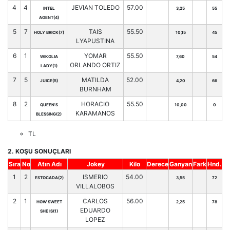
4
4
JEVIAN TOLEDO
57.00
INTEL
3,25
55
AGENT(4)
5
7
TAIS
55.50
HOLY BRICK(7)
10,15
45
LYAPUSTINA
6
1
YOMAR
55.50
WIKOLIA
7,60
54
ORLANDO ORTIZ
LADY(1)
7
5
MATILDA
52.00
JUICE(5)
4,20
66
BURNHAM
8
2
HORACIO
55.50
QUEEN'S
10,00
0
KARAMANOS
BLESSING(2)
TL
2. KOŞU SONUÇLARI
Sıra
No
Atın Adı
Jokey
Kilo
Derece
Ganyan
Fark
Hnd.
1
2
ISMERIO
54.00
ESTOCADA(2)
3,55
72
VILLALOBOS
2
1
CARLOS
56.00
HOW SWEET
2,25
78
EDUARDO
SHE IS(1)
LOPEZ