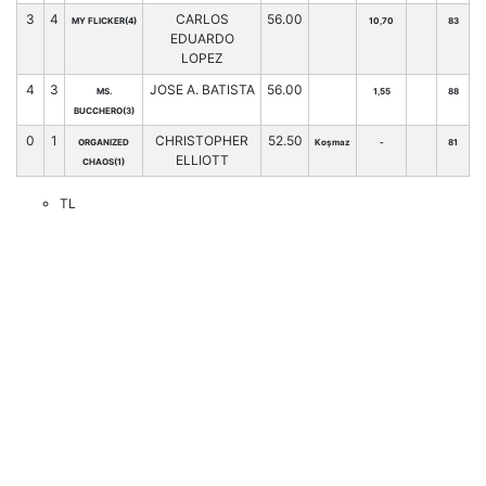
3
4
CARLOS
56.00
MY FLICKER(4)
10,70
83
EDUARDO
LOPEZ
4
3
JOSE A. BATISTA
56.00
MS.
1,55
88
BUCCHERO(3)
0
1
CHRISTOPHER
52.50
ORGANIZED
Koşmaz
-
81
ELLIOTT
CHAOS(1)
TL