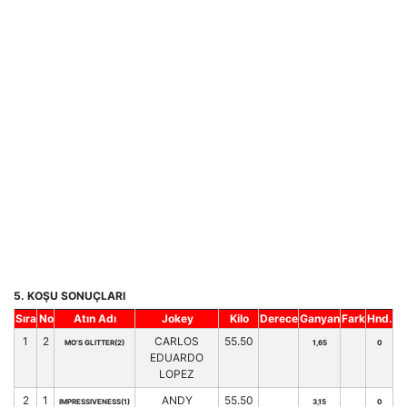
5. KOŞU SONUÇLARI
Sıra
No
Atın Adı
Jokey
Kilo
Derece
Ganyan
Fark
Hnd.
1
2
CARLOS
55.50
MO'S GLITTER(2)
1,65
0
EDUARDO
LOPEZ
2
1
ANDY
55.50
IMPRESSIVENESS(1)
3,15
0