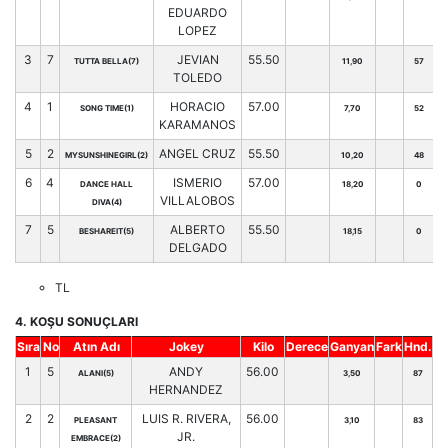
EDUARDO
LOPEZ
3
7
JEVIAN
55.50
TUTTA BELLA(7)
11,90
57
TOLEDO
4
1
HORACIO
57.00
SONG TIME(1)
7,70
52
KARAMANOS
5
2
ANGEL CRUZ
55.50
MYSUNSHINEGIRL(2)
10,20
48
6
4
ISMERIO
57.00
DANCE HALL
18,20
0
VILLALOBOS
DIVA(4)
7
5
ALBERTO
55.50
BESHAREIT(5)
18,15
0
DELGADO
TL
4. KOŞU SONUÇLARI
Sıra
No
Atın Adı
Jokey
Kilo
Derece
Ganyan
Fark
Hnd.
1
5
ANDY
56.00
ALANI(5)
3,50
87
HERNANDEZ
2
2
LUIS R. RIVERA,
56.00
PLEASANT
3,10
83
JR.
EMBRACE(2)