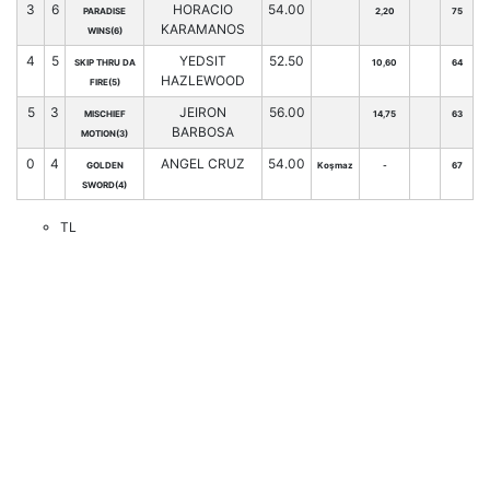
3
6
HORACIO
54.00
PARADISE
2,20
75
KARAMANOS
WINS(6)
4
5
YEDSIT
52.50
SKIP THRU DA
10,60
64
HAZLEWOOD
FIRE(5)
5
3
JEIRON
56.00
MISCHIEF
14,75
63
BARBOSA
MOTION(3)
0
4
ANGEL CRUZ
54.00
GOLDEN
Koşmaz
-
67
SWORD(4)
TL