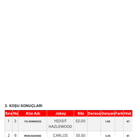
3. KOŞU SONUÇLARI
Sıra
No
Atın Adı
Jokey
Kilo
Derece
Ganyan
Fark
Hnd.
1
3
YEDSIT
52.00
YO ADRIAN(3)
1,60
67
HAZLEWOOD
2
6
CARLOS
55.50
PANCAKEN(6)
3,35
61