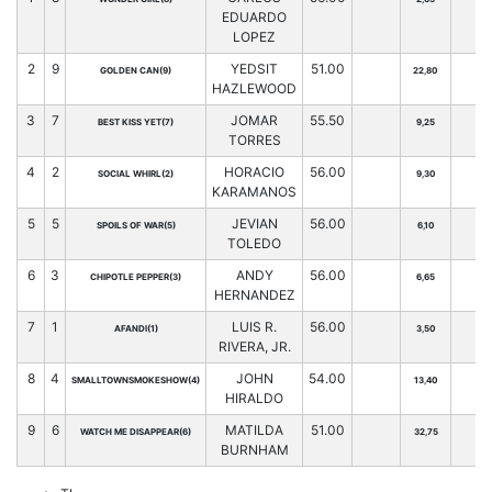
EDUARDO
LOPEZ
2
9
YEDSIT
51.00
GOLDEN CAN(9)
22,80
HAZLEWOOD
3
7
JOMAR
55.50
BEST KISS YET(7)
9,25
TORRES
4
2
HORACIO
56.00
SOCIAL WHIRL(2)
9,30
KARAMANOS
5
5
JEVIAN
56.00
SPOILS OF WAR(5)
6,10
TOLEDO
6
3
ANDY
56.00
CHIPOTLE PEPPER(3)
6,65
HERNANDEZ
7
1
LUIS R.
56.00
AFANDI(1)
3,50
RIVERA, JR.
8
4
JOHN
54.00
SMALLTOWNSMOKESHOW(4)
13,40
HIRALDO
9
6
MATILDA
51.00
WATCH ME DISAPPEAR(6)
32,75
BURNHAM