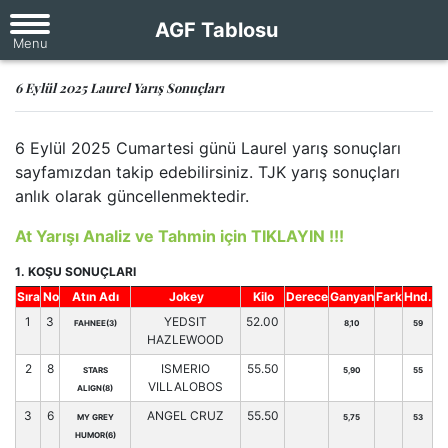
AGF Tablosu
6 Eylül 2025 Laurel Yarış Sonuçları
6 Eylül 2025 Cumartesi günü Laurel yarış sonuçları
sayfamızdan takip edebilirsiniz. TJK yarış sonuçları
anlık olarak güncellenmektedir.
At Yarışı Analiz ve Tahmin için TIKLAYIN !!!
1. KOŞU SONUÇLARI
Sıra
No
Atın Adı
Jokey
Kilo
Derece
Ganyan
Fark
Hnd.
1
3
YEDSIT
52.00
FAHNEE(3)
8,10
59
HAZLEWOOD
2
8
ISMERIO
55.50
STARS
5,90
55
VILLALOBOS
ALIGN(8)
3
6
ANGEL CRUZ
55.50
MY GREY
5,75
53
HUMOR(6)