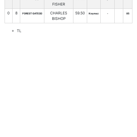
FISHER
0
8
CHARLES
59.50
FOREST GATE(8)
Koşmaz
-
85
BISHOP
TL