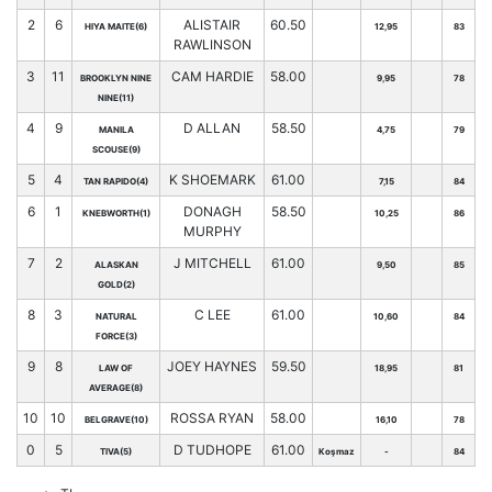
2
6
ALISTAIR
60.50
HIYA MAITE(6)
12,95
83
RAWLINSON
3
11
CAM HARDIE
58.00
BROOKLYN NINE
9,95
78
NINE(11)
4
9
D ALLAN
58.50
MANILA
4,75
79
SCOUSE(9)
5
4
K SHOEMARK
61.00
TAN RAPIDO(4)
7,15
84
6
1
DONAGH
58.50
KNEBWORTH(1)
10,25
86
MURPHY
7
2
J MITCHELL
61.00
ALASKAN
9,50
85
GOLD(2)
8
3
C LEE
61.00
NATURAL
10,60
84
FORCE(3)
9
8
JOEY HAYNES
59.50
LAW OF
18,95
81
AVERAGE(8)
10
10
ROSSA RYAN
58.00
BELGRAVE(10)
16,10
78
0
5
D TUDHOPE
61.00
TIVA(5)
Koşmaz
-
84