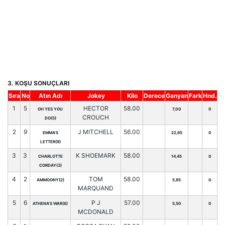
3. KOŞU SONUÇLARI
Sıra
No
Atın Adı
Jokey
Kilo
Derece
Ganyan
Fark
Hnd.
1
5
HECTOR
58.00
OH YES YOU
7,00
0
CROUCH
DO(5)
2
9
J MITCHELL
56.00
EMMA'S
22,65
0
LETTER(9)
3
3
K SHOEMARK
58.00
CHARLOTTE
14,45
0
CORDAY(3)
4
2
TOM
58.00
AMMOONY(2)
5,85
0
MARQUAND
5
6
P J
57.00
ATHENA'S WAR(6)
5,50
0
MCDONALD