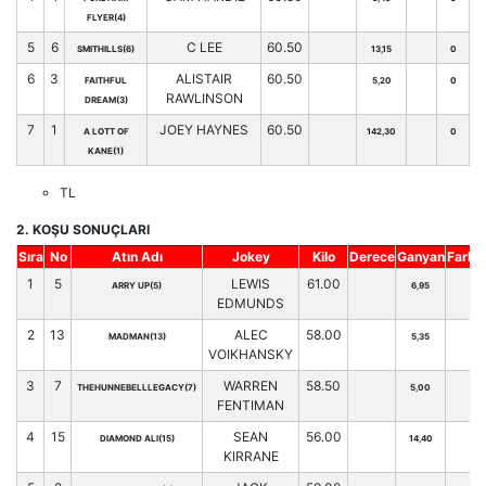
FLYER(4)
5
6
C LEE
60.50
SMITHILLS(6)
13,15
0
6
3
ALISTAIR
60.50
FAITHFUL
5,20
0
RAWLINSON
DREAM(3)
7
1
JOEY HAYNES
60.50
A LOTT OF
142,30
0
KANE(1)
TL
2. KOŞU SONUÇLARI
Sıra
No
Atın Adı
Jokey
Kilo
Derece
Ganyan
Fark
H
1
5
LEWIS
61.00
ARRY UP(5)
6,95
EDMUNDS
2
13
ALEC
58.00
MADMAN(13)
5,35
VOIKHANSKY
3
7
WARREN
58.50
THEHUNNEBELLLEGACY(7)
5,00
FENTIMAN
4
15
SEAN
56.00
DIAMOND ALI(15)
14,40
KIRRANE