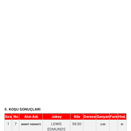
5. KOŞU SONUÇLARI
Sıra
No
Atın Adı
Jokey
Kilo
Derece
Ganyan
Fark
Hnd.
1
7
LEWIS
59.50
SMART VISION(7)
2,50
81
EDMUNDS