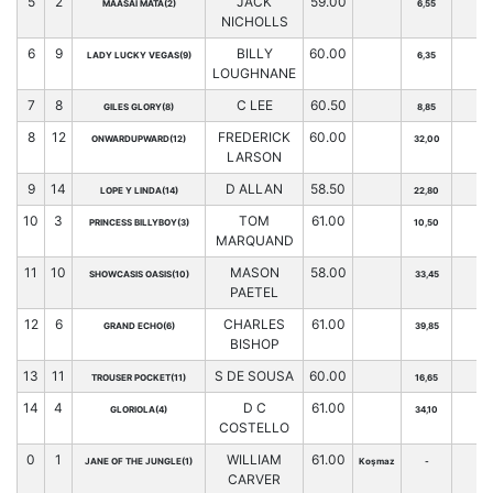
5
2
JACK
59.00
MAASAI MATA(2)
6,55
NICHOLLS
6
9
BILLY
60.00
LADY LUCKY VEGAS(9)
6,35
LOUGHNANE
7
8
C LEE
60.50
GILES GLORY(8)
8,85
8
12
FREDERICK
60.00
ONWARDUPWARD(12)
32,00
LARSON
9
14
D ALLAN
58.50
LOPE Y LINDA(14)
22,80
10
3
TOM
61.00
PRINCESS BILLYBOY(3)
10,50
MARQUAND
11
10
MASON
58.00
SHOWCASIS OASIS(10)
33,45
PAETEL
12
6
CHARLES
61.00
GRAND ECHO(6)
39,85
BISHOP
13
11
S DE SOUSA
60.00
TROUSER POCKET(11)
16,65
14
4
D C
61.00
GLORIOLA(4)
34,10
COSTELLO
0
1
WILLIAM
61.00
JANE OF THE JUNGLE(1)
Koşmaz
-
CARVER