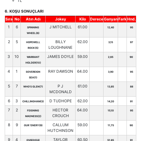
TL
6. KOŞU SONUÇLARI
Sıra
No
Atın Adı
Jokey
Kilo
Derece
Ganyan
Fark
Hnd.
1
6
J MITCHELL
61.00
SPINNING
12,40
95
WHEEL(6)
2
5
BILLY
62.00
HOPEWELL
3,15
97
LOUGHNANE
ROCK(5)
3
10
JAMES DOYLE
59.00
WARRANT
2,65
90
HOLDER(10)
4
1
RAY DAWSON
64.00
SOVEREIGN
3,90
95
SEA(1)
5
7
P J
61.00
WHO'S GLEN(7)
13,85
88
MCDONALD
6
3
D TUDHOPE
62.00
CHILLINGHAM(3)
14,20
91
7
2
HECTOR
64.00
FEIGNING
15,10
95
CROUCH
MADNESS(2)
8
9
CALLUM
59.00
OUR 'ENERY(9)
11,75
90
HUTCHINSON
9
4
TAYLOR
60.50
OVIEDO(4)
51,85
91