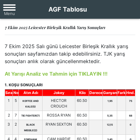
AGF Tablosu
7 Ekim 2025 Leicester Birleşik Krallık Yarış Sonuçları
7 Ekim 2025 Salı günü Leicester Birleşik Krallık yarış
sonuçları sayfamızdan takip edebilirsiniz. TJK yarış
sonuçları anlık olarak güncellenmektedir.
At Yarışı Analiz ve Tahmin için TIKLAYIN !!!
1. KOŞU SONUÇLARI
Sıra
No
Atın Adı
Jokey
Kilo
Derece
Ganyan
Fark
Hnd.
1
5
HECTOR
60.50
KOFFEE AND
1,95
75
CROUCH
KALE(5)
2
7
ROSSA RYAN
60.50
TIE FIGHTER(7)
5,35
68
3
2
RYAN SEXTON
60.50
BLACK
12,15
0
MISSILE(2)
4
4
CAM HARDIE
60.50
FORDHAM
3,45
0