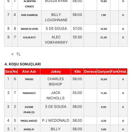
6
1
ROSSA RYAN
58.00
ALBERTINI
15,85
0
STAR(1)
7
4
BILLY
58.00
NOR ZAMIN(4)
1,90
0
LOUGHNANE
8
8
S DE SOUSA
57.00
MOON IS UP(8)
10,95
0
9
7
ALEC
55.50
KALIKA(7)
21,30
0
VOIKHANSKY
TL
4. KOŞU SONUÇLARI
Sıra
No
Atın Adı
Jokey
Kilo
Derece
Ganyan
Fark
Hnd.
1
6
CHARLES
58.00
TRIO(6)
32,65
0
BISHOP
2
7
JACK
55.00
TAMZAN(7)
11,45
0
NICHOLLS
3
2
S DE SOUSA
58.00
AUSSIE
6,50
0
PEARL(2)
4
5
P J MCDONALD
58.00
PRIZELAND(5)
4,30
0
5
1
BILLY
58.00
ANGELIC
5,80
0