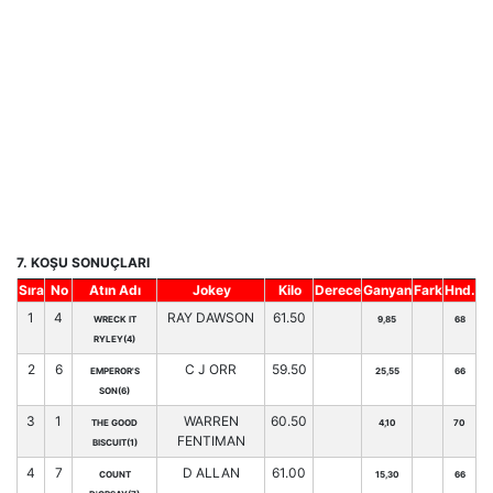
7. KOŞU SONUÇLARI
Sıra
No
Atın Adı
Jokey
Kilo
Derece
Ganyan
Fark
Hnd.
1
4
RAY DAWSON
61.50
WRECK IT
9,85
68
RYLEY(4)
2
6
C J ORR
59.50
EMPEROR'S
25,55
66
SON(6)
3
1
WARREN
60.50
THE GOOD
4,10
70
FENTIMAN
BISCUIT(1)
4
7
D ALLAN
61.00
COUNT
15,30
66