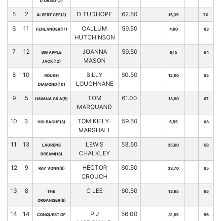
D'ORSAY(7)
5
2
D TUDHOPE
62.50
ALBERT CEE(2)
15,35
70
6
11
CALLUM
59.50
FENLANDER(11)
4,80
63
HUTCHINSON
7
12
JOANNA
59.50
BIG APPLE
8,15
64
MASON
JACK(12)
8
10
BILLY
60.50
ROUGH
12,90
65
LOUGHNANE
DIAMOND(10)
9
5
TOM
61.00
HAVANA GILA(5)
13,80
67
MARQUAND
10
3
TOM KIELY-
59.50
HOLBACHE(3)
5,55
68
MARSHALL
11
13
LEWIS
53.50
LAURENS
35,60
58
CHALKLEY
DREAM(13)
12
9
HECTOR
60.50
RAY VONN(9)
33,70
65
CROUCH
13
8
C LEE
60.50
THE
13,95
65
ORGANISER(8)
14
14
P J
56.00
CONQUEST OF
31,95
56