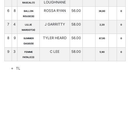
LOUGHNANE
RASCAL(1)
6
8
ROSSA RYAN
56.00
BALLON
36,60
0
ROUGE(8)
7
4
J GARRITTY
58.00
LILLIE
2,20
0
MARGOT(4)
8
9
TYLER HEARD
56.00
SUMMER
87,95
0
OASIS(9)
9
3
C LEE
58.00
FEMME
5,90
0
FATALE(3)
TL