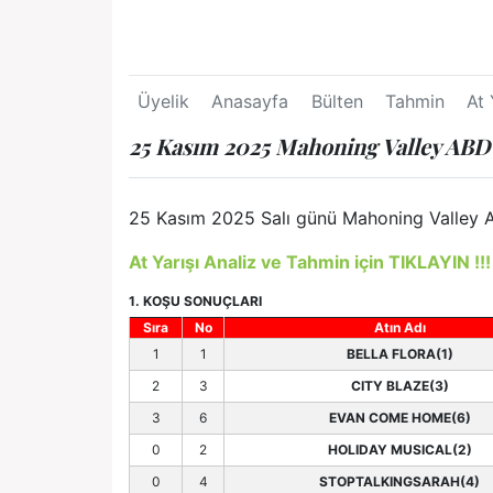
Üyelik
Anasayfa
Bülten
Tahmin
At 
25 Kasım 2025 Mahoning Valley ABD 
25 Kasım 2025 Salı günü Mahoning Valley ABD
At Yarışı Analiz ve Tahmin için TIKLAYIN !!!
1. KOŞU SONUÇLARI
Sıra
No
Atın Adı
1
1
BELLA FLORA(1)
2
3
CITY BLAZE(3)
3
6
EVAN COME HOME(6)
0
2
HOLIDAY MUSICAL(2)
0
4
STOPTALKINGSARAH(4)