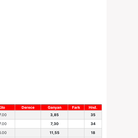
Kilo
Derece
Ganyan
Fark
Hnd.
7.00
3,85
35
7.00
7,30
34
6.00
11,55
18