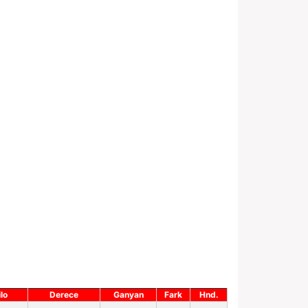
ilo
Derece
Ganyan
Fark
Hnd.