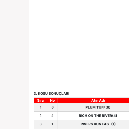
3. KOŞU SONUÇLARI
Sıra
No
Atın Adı
1
6
PLUM TUFF(6)
2
4
RICH ON THE RIVER(4)
3
1
RIVERS RUN FAST(1)