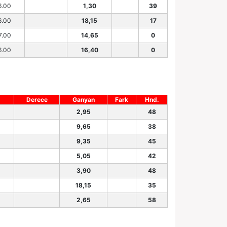
6.00
1,30
39
6.00
18,15
17
7.00
14,65
0
6.00
16,40
0
Derece
Ganyan
Fark
Hnd.
2,95
48
9,65
38
9,35
45
5,05
42
3,90
48
18,15
35
2,65
58