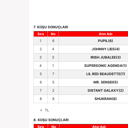
7. KOŞU SONUÇLARI
Sıra
No
Atın Adı
1
6
PUPIL(6)
2
4
JOHNNY LIES(4)
3
3
IRISH JUBALEE(3)
4
1
SUPERSONIC AGENDA(1)
5
7
LIL RED BEAUDETTE(7)
6
5
MR. SENSEI(5)
7
2
DISTANT GALAXY(2)
8
8
SHUKRAN(8)
TL
8. KOŞU SONUÇLARI
Sıra
No
Atın Adı