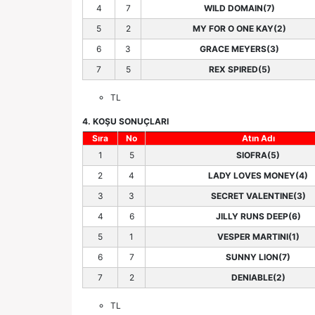
4
7
WILD DOMAIN(7)
5
2
MY FOR O ONE KAY(2)
6
3
GRACE MEYERS(3)
7
5
REX SPIRED(5)
TL
4. KOŞU SONUÇLARI
Sıra
No
Atın Adı
1
5
SIOFRA(5)
2
4
LADY LOVES MONEY(4)
3
3
SECRET VALENTINE(3)
4
6
JILLY RUNS DEEP(6)
5
1
VESPER MARTINI(1)
6
7
SUNNY LION(7)
7
2
DENIABLE(2)
TL