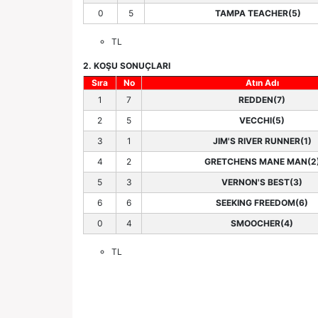
0
5
TAMPA TEACHER(5)
TL
2. KOŞU SONUÇLARI
Sıra
No
Atın Adı
1
7
REDDEN(7)
2
5
VECCHI(5)
3
1
JIM'S RIVER RUNNER(1)
4
2
GRETCHENS MANE MAN(2
5
3
VERNON'S BEST(3)
6
6
SEEKING FREEDOM(6)
0
4
SMOOCHER(4)
TL