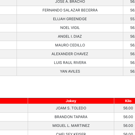
JOSE A. BRACHO
56
FERNANDO SALAZAR BECERRA
56
ELIJAH GREENIDGE
55
NOEL VIGIL
56
ANGEL I. DIAZ
56
MAURO CEDILLO
56
ALEXANDER CHAVEZ
56
LUIS RAUL RIVERA
56
YAN AVILES
56
Jokey
Kilo
JOAM S. TOLEDO
56.00
BRANDON TAPARA
56.00
MIGUEL L. MARTINEZ
56.00
CHELSEY KEISER
56.00