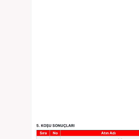
5. KOŞU SONUÇLARI
Sıra
No
Atın Adı