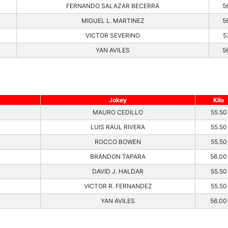
FERNANDO SALAZAR BECERRA
5
MIGUEL L. MARTINEZ
5
VICTOR SEVERINO
5
YAN AVILES
5
Jokey
Kilo
MAURO CEDILLO
55.50
LUIS RAUL RIVERA
55.50
ROCCO BOWEN
55.50
BRANDON TAPARA
56.00
DAVID J. HALDAR
55.50
VICTOR R. FERNANDEZ
55.50
YAN AVILES
56.00