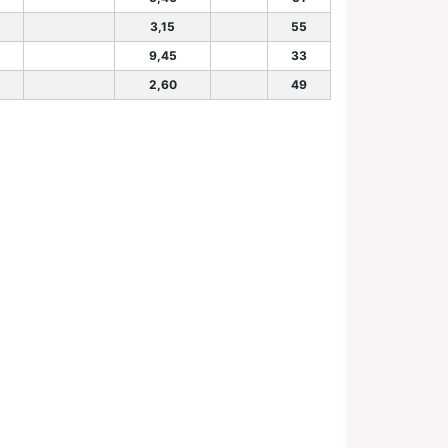
3,15
55
9,45
33
2,60
49