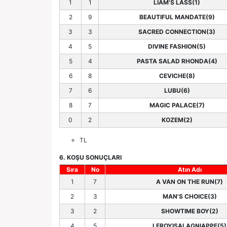
1
1
LIAM'S LASS(1)
2
9
BEAUTIFUL MANDATE(9)
3
3
SACRED CONNECTION(3)
4
5
DIVINE FASHION(5)
5
4
PASTA SALAD RHONDA(4)
6
8
CEVICHE(8)
7
6
LUBU(6)
8
7
MAGIC PALACE(7)
0
2
KOZEM(2)
TL
6. KOŞU SONUÇLARI
Sıra
No
Atın Adı
1
7
A VAN ON THE RUN(7)
2
3
MAN'S CHOICE(3)
3
2
SHOWTIME BOY(2)
4
5
LEROYISALAGNIAPPE(5)