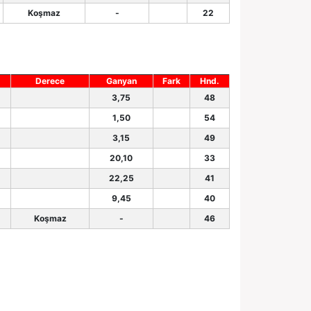
Koşmaz
-
22
Derece
Ganyan
Fark
Hnd.
3,75
48
1,50
54
3,15
49
20,10
33
22,25
41
9,45
40
Koşmaz
-
46