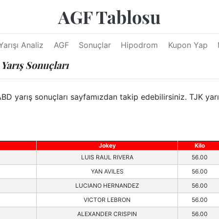
AGF Tablosu
Yarışı Analiz
AGF
Sonuçlar
Hipodrom
Kupon Yap
Yarış Sonuçları
 yarış sonuçları sayfamızdan takip edebilirsiniz. TJK yarış
Jokey
Kilo
LUIS RAUL RIVERA
56.00
YAN AVILES
56.00
LUCIANO HERNANDEZ
56.00
VICTOR LEBRON
56.00
ALEXANDER CRISPIN
56.00