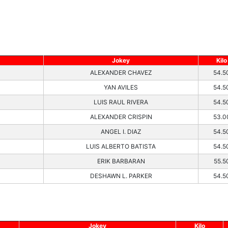
Jokey
Kilo
ALEXANDER CHAVEZ
54.5
YAN AVILES
54.5
LUIS RAUL RIVERA
54.5
ALEXANDER CRISPIN
53.0
ANGEL I. DIAZ
54.5
LUIS ALBERTO BATISTA
54.5
ERIK BARBARAN
55.5
DESHAWN L. PARKER
54.5
Jokey
Kilo