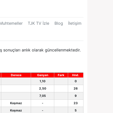
Muhtemeller
TJK TV İzle
Blog
İletişim
 sonuçları anlık olarak güncellenmektedir.
Derece
Ganyan
Fark
Hnd.
1,10
0
2,50
26
7,05
9
Koşmaz
-
23
Koşmaz
-
5