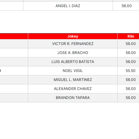
ANGEL I. DIAZ
56.00
Jokey
Kilo
VICTOR R. FERNANDEZ
56.00
JOSE A. BRACHO
56.00
LUIS ALBERTO BATISTA
56.00
)
NOEL VIGIL
55.50
MIGUEL L. MARTINEZ
56.00
ALEXANDER CHAVEZ
56.00
BRANDON TAPARA
56.00