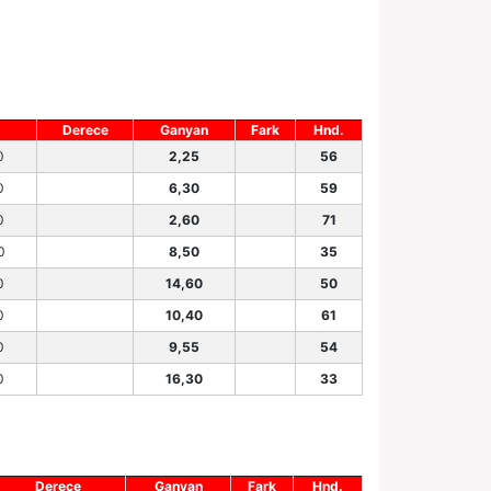
Derece
Ganyan
Fark
Hnd.
0
2,25
56
0
6,30
59
0
2,60
71
0
8,50
35
0
14,60
50
0
10,40
61
0
9,55
54
0
16,30
33
Derece
Ganyan
Fark
Hnd.