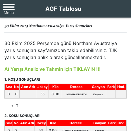
AGF Tablosu
30 Ekim 2025 Northam Avustralya Yarış Sonuçları
30 Ekim 2025 Perşembe günü Northam Avustralya
yarış sonuçları sayfamızdan takip edebilirsiniz. TJK
yarış sonuçları anlık olarak güncellenmektedir.
At Yarışı Analiz ve Tahmin için TIKLAYIN !!!
1. KOŞU SONUÇLARI
Sıra
No
Atın Adı
Jokey
Kilo
Derece
Ganyan
Fark
Hnd.
0
0
55
0.00
JOSHUA KRISPYN
Koşmaz
TL
2. KOŞU SONUÇLARI
Sıra
No
Atın Adı
Jokey
Kilo
Derece
Ganyan
Fark
Hnd.
0
0
53
0.00
DANIEL & BEN PEARCE
Koşmaz