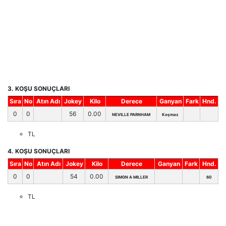
3. KOŞU SONUÇLARI
Sıra
No
Atın Adı
Jokey
Kilo
Derece
Ganyan
Fark
Hnd.
0
0
56
0.00
NEVILLE PARNHAM
Koşmaz
TL
4. KOŞU SONUÇLARI
Sıra
No
Atın Adı
Jokey
Kilo
Derece
Ganyan
Fark
Hnd.
0
0
54
0.00
SIMON A MILLER
60
TL