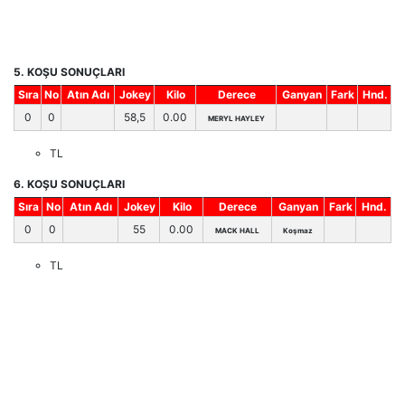
5. KOŞU SONUÇLARI
Sıra
No
Atın Adı
Jokey
Kilo
Derece
Ganyan
Fark
Hnd.
0
0
58,5
0.00
MERYL HAYLEY
TL
6. KOŞU SONUÇLARI
Sıra
No
Atın Adı
Jokey
Kilo
Derece
Ganyan
Fark
Hnd.
0
0
55
0.00
MACK HALL
Koşmaz
TL