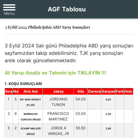
AGF Tablosu
3 Eylül 2024 Philadelphia ABD Yarış Sonuçları
3 Eylül 2024 Salı günü Philadelphia ABD yarış sonuçları
sayfamızdan takip edebilirsiniz. TJK yarış sonuçları
anlık olarak güncellenmektedir.
At Yarışı Analiz ve Tahmin için TIKLAYIN !!!
1. KOŞU SONUÇLARI
Sıra
No
Atın Adı
Jokey
Kilo
Derece
Ganyan
Fark
Hnd.
1
5
JORDANO
54.00
MY MAN WOODY
4,25
TUNON
(FL)(5)
2
6
FRANCISCO
53.00
BORRACHO
2,30
MARTINEZ
CONCHO (PA)(6)
3
2
JORGE A
55.50
SCAMP WALKER
2,80
VARGAS, JR
(PA)(2)