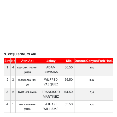
3. KOŞU SONUÇLARI
Sıra
No
Atın Adı
Jokey
Kilo
Derece
Ganyan
Fark
Hnd.
1
4
ADAM
56.50
SEEYOUATTHEHOP
3,50
BOWMAN
(PA)(4)
2
3
WILFRED
56.50
SNOW LAKE (ON)
2,45
VASQUEZ
(3)
3
6
FRANSISCO
54.50
TWIST HER (PA)(6)
6,10
MARTINEZ
4
1
AJHARI
55.50
EMILY'S ON FIRE
3,20
WILLIAMS
(PA)(1)