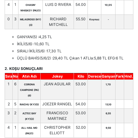
4
1
LUIS D RIVERA
54.00
CHASIN'
10,05
WHISKEY (PA)(1)
0
3
RICHARD
55.50
MILAGROSO (NY)
Koşmaz
-
MITCHELL
(3)
GANYAN(5) :4,25 TL
İKİLİ(5/6) :10,60 TL
SIRALI İKİLİ(5/6) :17,30 TL
ÜÇLÜ BAHİS(5/6/2) :29,40 TL Çıkan 1 ATLla:5,88 TL EFG:6 TL
2. KOŞU SONUÇLARI
Sıra
No
Atın Adı
Jokey
Kilo
Derece
Ganyan
Fark
Hnd.
1
6
JEAN AGUILAR
53.00
CORONA
1,70
CAMPIONE (PA)
(6)
2
5
JOEZER RANGEL
54.00
RAICHU (KY)(5)
13,10
3
2
FRANCISCO
53.00
AZTEC BAY
6,55
MARTINEZ
(KY)(2)
4
1
CHRISTOPHER
52.00
ALL HAIL MO
9,50
ELLIOTT
(PA)(1)