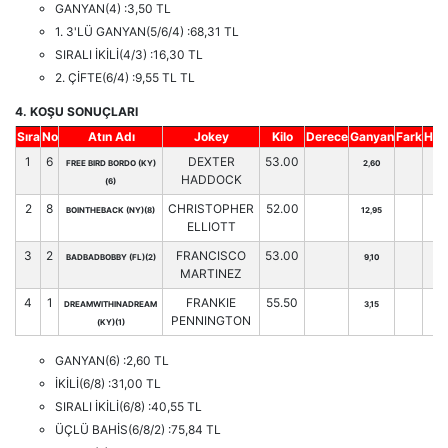
GANYAN(4) :3,50 TL
1. 3'LÜ GANYAN(5/6/4) :68,31 TL
SIRALI İKİLİ(4/3) :16,30 TL
2. ÇİFTE(6/4) :9,55 TL TL
4. KOŞU SONUÇLARI
Sıra
No
Atın Adı
Jokey
Kilo
Derece
Ganyan
Fark
Hnd
1
6
DEXTER
53.00
FREE BIRD BORDO (KY)
2,60
HADDOCK
(6)
2
8
CHRISTOPHER
52.00
BOINTHEBACK (NY)(8)
12,95
ELLIOTT
3
2
FRANCISCO
53.00
BADBADBOBBY (FL)(2)
9,10
MARTINEZ
4
1
FRANKIE
55.50
DREAMWITHINADREAM
3,15
PENNINGTON
(KY)(1)
GANYAN(6) :2,60 TL
İKİLİ(6/8) :31,00 TL
SIRALI İKİLİ(6/8) :40,55 TL
ÜÇLÜ BAHİS(6/8/2) :75,84 TL