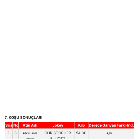
7. KOŞU SONUÇLARI
Sıra
No
Atın Adı
Jokey
Kilo
Derece
Ganyan
Fark
Hnd.
1
3
CHRISTOPHER
54.00
RECLUSIVE
4,55
ELLIOTT