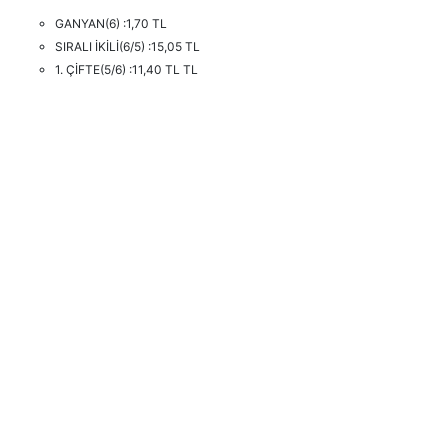
GANYAN(6) :1,70 TL
SIRALI İKİLİ(6/5) :15,05 TL
1. ÇİFTE(5/6) :11,40 TL TL