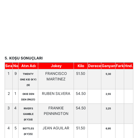
5. KOŞU SONUÇLARI
Sıra
No
Atın Adı
Jokey
Kilo
Derece
Ganyan
Fark
Hnd.
1
9
FRANCISCO
51.50
TWENTY
5,30
MARTINEZ
ONE KID (KY)
(9)
2
1
RUBEN SILVERA
54.50
OKIE DEN
2,55
DEN (PA)(1)
3
4
FRANKIE
54.50
RIVER'S
3,25
PENNINGTON
GAMBLE
(KY)(4)
4
5
JEAN AGUILAR
51.50
BOTTLES
6,95
(KY)(5)