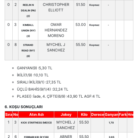
0
2
CHRISTOPHER
51.50
REELIN N
Koşmaz
-
ELLIOTT
DEALIN (PA)
(2)
0
3
OMAR
53.00
KIMBALL
Koşmaz
-
HERNANDEZ
UNION (NY)
MORENO
(3)
0
8
MYCHEL J
55.50
STRAND
Koşmaz
-
SANCHEZ
ROAD (NY)
(8)
GANYAN(9) :5,30 TL
İKİLİ(1/9) :10,10 TL
SIRALI İKİLİ(9/1) :27,35 TL
ÜÇLÜ BAHİS(9/1/4) :32,24 TL
PLASE() :İade, 4. ÇİFTE(6/9) :43,90 TL AGF:4 TL
6. KOŞU SONUÇLARI
Sıra
No
Atın Adı
Jokey
Kilo
Derece
Ganyan
Fark
Hnd.
1
3
MYCHEL J
55.50
KICK STARTNESS (MD)(3)
1,70
SANCHEZ
2
6
ABNER
55.50
FERRARI KID (KY)(6)
3,05