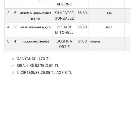
ADORNO
3
5
SILVESTRE
55.50
MARVELOUSMOONDANCE
5,50
GONZALEZ
(KY)(5)
4
2
RICHARD
55.50
STAFF SERGEANT (KY)(2)
16,70
MITCHELL
0
4
JOSHUA
51.00
TUCKER ROAD (MD)(4)
Koşmaz
-
ORTIZ
GANYAN(3) :1,70 TL
SIRALI İKİLİ(3/6) :3,50 TL
5. ÇİFTE(9/3) :25,85 TL AGF:3 TL