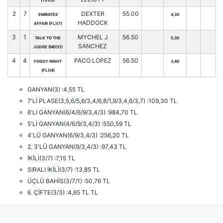
(TX)(3)
2
7
DEXTER
55.00
EMIRATES
4,30
HADDOCK
AFFAIR (FL)(7)
3
1
MYCHEL J
56.50
TALK TO THE
5,30
SANCHEZ
JUDGE (MD)(1)
4
4
PACO LOPEZ
56.50
FOGGY NIGHT
3,40
(FL)(4)
GANYAN(3) :4,55 TL
7'Lİ PLASE(3,5,6/5,6/3,4/6,8/1,9/3,4,6/3,7) :109,30 TL
6'LI GANYAN(6/4/6/9/3,4/3) :984,70 TL
5'Lİ GANYAN(4/6/9/3,4/3) :550,59 TL
4'LÜ GANYAN(6/9/3,4/3) :256,20 TL
2. 3'LÜ GANYAN(9/3,4/3) :97,43 TL
İKİLİ(3/7) :7,15 TL
SIRALI İKİLİ(3/7) :13,85 TL
ÜÇLÜ BAHİS(3/7/1) :50,76 TL
6. ÇİFTE(3/3) :4,65 TL TL