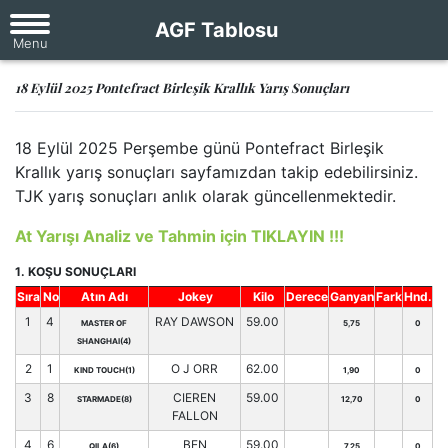
AGF Tablosu
18 Eylül 2025 Pontefract Birleşik Krallık Yarış Sonuçları
18 Eylül 2025 Perşembe günü Pontefract Birleşik
Krallık yarış sonuçları sayfamızdan takip edebilirsiniz.
TJK yarış sonuçları anlık olarak güncellenmektedir.
At Yarışı Analiz ve Tahmin için TIKLAYIN !!!
1. KOŞU SONUÇLARI
Sıra
No
Atın Adı
Jokey
Kilo
Derece
Ganyan
Fark
Hnd.
1
4
RAY DAWSON
59.00
MASTER OF
5,75
0
SHANGHAI(4)
2
1
O J ORR
62.00
KIND TOUCH(1)
1,90
0
3
8
CIEREN
59.00
STARMADE(8)
12,70
0
FALLON
4
6
BEN
59.00
QILA(6)
7,25
0