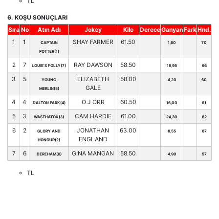
TL
6. KOŞU SONUÇLARI
Sıra
No
Atın Adı
Jokey
Kilo
Derece
Ganyan
Fark
Hnd.
1
1
SHAY FARMER
61.50
CAPTAIN
1,60
70
POTTER(1)
2
7
RAY DAWSON
58.50
LOUIE'S FOLLY(7)
18,95
66
3
5
ELIZABETH
58.00
YOUNG
4,20
60
GALE
MERLIN(5)
4
4
O J ORR
60.50
DALTON PARK(4)
16,00
61
5
3
CAM HARDIE
61.00
WASTHATOK(3)
24,30
62
6
2
JONATHAN
63.00
GLORY AND
8,55
67
ENGLAND
HONOUR(2)
7
6
GINA MANGAN
58.50
DEREHAM(6)
4,90
57
TL