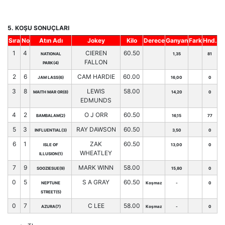
5. KOŞU SONUÇLARI
Sıra
No
Atın Adı
Jokey
Kilo
Derece
Ganyan
Fark
Hnd.
1
4
CIEREN
60.50
NATIONAL
1,35
81
FALLON
PARK(4)
2
6
CAM HARDIE
60.00
JAM LASS(6)
16,00
0
3
8
LEWIS
58.00
MAITH MAR OR(8)
14,20
0
EDMUNDS
4
2
O J ORR
60.50
BAMBALAM(2)
16,15
77
5
3
RAY DAWSON
60.50
INFLUENTIAL(3)
3,50
0
6
1
ZAK
60.50
ISLE OF
13,00
0
WHEATLEY
ILLUSION(1)
7
9
MARK WINN
58.00
SOOZIESUE(9)
15,80
0
0
5
S A GRAY
60.50
NEPTUNE
Koşmaz
-
0
STREET(5)
0
7
C LEE
58.00
AZURA(7)
Koşmaz
-
0