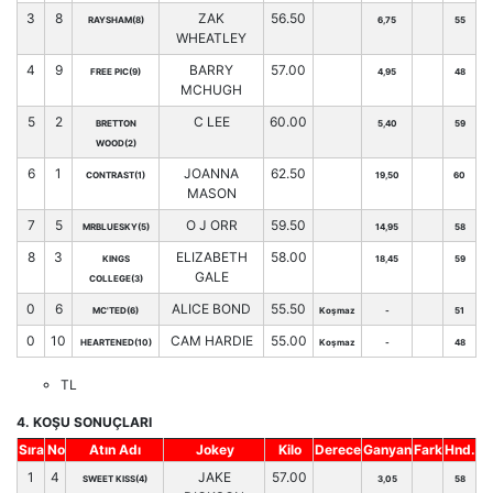
3
8
ZAK
56.50
RAYSHAM(8)
6,75
55
WHEATLEY
4
9
BARRY
57.00
FREE PIC(9)
4,95
48
MCHUGH
5
2
C LEE
60.00
BRETTON
5,40
59
WOOD(2)
6
1
JOANNA
62.50
CONTRAST(1)
19,50
60
MASON
7
5
O J ORR
59.50
MRBLUESKY(5)
14,95
58
8
3
ELIZABETH
58.00
KINGS
18,45
59
GALE
COLLEGE(3)
0
6
ALICE BOND
55.50
MC'TED(6)
Koşmaz
-
51
0
10
CAM HARDIE
55.00
HEARTENED(10)
Koşmaz
-
48
TL
4. KOŞU SONUÇLARI
Sıra
No
Atın Adı
Jokey
Kilo
Derece
Ganyan
Fark
Hnd.
1
4
JAKE
57.00
SWEET KISS(4)
3,05
58