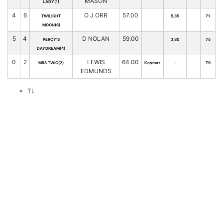
MASON
LADY(1)
4
6
O J ORR
57.00
TWILIGHT
5,35
71
MOON(6)
5
4
D NOLAN
59.00
PERCY'S
3,80
75
DAYDREAM(4)
0
2
LEWIS
64.00
MRS TWIG(2)
Koşmaz
-
79
EDMUNDS
TL