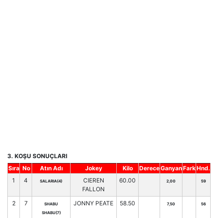
3. KOŞU SONUÇLARI
Sıra
No
Atın Adı
Jokey
Kilo
Derece
Ganyan
Fark
Hnd.
1
4
CIEREN
60.00
SALARIA(4)
2,00
59
FALLON
2
7
JONNY PEATE
58.50
SHABU
7,50
56
SHABU(7)