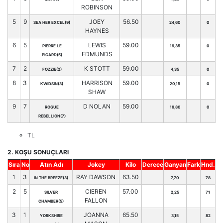
ROBINSON
5
9
JOEY
56.50
SEA HER EXCEL(9)
24,60
0
HAYNES
6
5
LEWIS
59.00
PIERRE LE
19,35
0
EDMUNDS
PICARD(5)
7
2
K STOTT
59.00
FOZZIE(2)
4,35
0
8
3
HARRISON
59.00
KWIDSIN(3)
20,15
0
SHAW
9
7
D NOLAN
59.00
ROGUE
19,80
0
REBELLION(7)
TL
2. KOŞU SONUÇLARI
Sıra
No
Atın Adı
Jokey
Kilo
Derece
Ganyan
Fark
Hnd.
1
3
RAY DAWSON
63.50
IN THE BREEZE(3)
7,70
78
2
5
CIEREN
57.00
SILVER
2,25
71
FALLON
CHAMBER(5)
3
1
JOANNA
65.50
YORKSHIRE
3,15
82