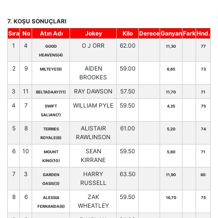
7. KOŞU SONUÇLARI
Sıra
No
Atın Adı
Jokey
Kilo
Derece
Ganyan
Fark
Hnd.
1
4
O J ORR
62.00
GOOD
11,30
77
HEAVENS(4)
2
9
AIDEN
59.00
MILTEYE(9)
6,65
73
BROOKES
3
11
RAY DAWSON
57.50
BELTADAAY(11)
11,70
71
4
7
WILLIAM PYLE
59.50
SWIFT
4,35
75
SALIAN(7)
5
8
ALISTAIR
61.00
TERRIES
5,20
74
RAWLINSON
ROYALE(8)
6
10
SEAN
59.50
MOUNT
5,60
71
KIRRANE
KING(10)
7
3
HARRY
63.50
GARDEN
11,90
80
RUSSELL
OASIS(3)
8
6
ZAK
59.50
ALESSIA
16,70
75
WHEATLEY
FERNANDA(6)