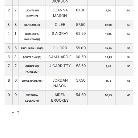
DICKSON
2
2
JOANNA
61.00
LIGHTS GO
3,50
60
MASON
DOWN(2)
3
8
C LEE
57.50
SANGARA(8)
27,60
53
4
1
S A GRAY
62.50
BERKSHIRE
11,85
59
PHANTOM(1)
5
5
O J ORR
59.00
EPICURIAN LAD(5)
19,90
56
6
3
CAM HARDIE
60.50
TOUTE CHIC(3)
23,75
54
7
7
J GARRITTY
58.50
QUIRKE ON
2,45
55
PAROLE(7)
8
6
JORDAN
57.50
SPACE RAIDER(6)
11,15
56
NASON
9
9
AIDEN
54.50
VICTORIA
55,45
45
BROOKES
LEGEND(9)
TL