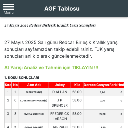
AGF Tablosu
27 Mayıs 2025 Redcar Birleşik Krallık Yarış Sonuçları
27 Mayıs 2025 Salı günü Redcar Birleşik Krallık yarış
sonuçları sayfamızdan takip edebilirsiniz. TJK yarış
sonuçları anlık olarak güncellenmektedir.
At Yarışı Analiz ve Tahmin için TIKLAYIN !!!
1. KOŞU SONUÇLARI
Sıra
No
Atın Adı
Jokey
Kilo
Derece
Ganyan
Fark
Hnd.
1
1
D ALLAN
58.00
BLEEP TEST(1)
2,90
0
2
6
J P
58.00
LOVETHISWAYAGAIN(6)
2,20
0
SPENCER
3
8
FREDERICK
58.00
RIVERA QUEEN(8)
27,20
0
LARSON
4
3
DARRAGH
58.00
GOING AGAIN(3)
13,40
0