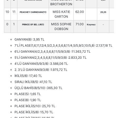
BROTHERTON
10
11
MISS KATIE
62.00
PEACHEY CARNEHAN(11)
25,25
GARTON
0
1
MISS SOPHIE
71.00
PRINCE OF BEL LIR(1)
Koşmaz
-
DOBSON
GANYAN(8) :3,95 TL
7'Lİ PLASE(1,6,11,12/4,5/2,3,4,5,6,8,11/4,5/5,9/3,10/5,8) :2.137,18 TL
6'LI GANYAN(4/2,3,4,5,6,8,11/5/9/3/8) :11.363,72 TL
5'Lİ GANYAN(2,3,4,5,6,8,11/5/9/3/8) :2.833,20 TL
4'LÜ GANYAN(5/9/3/8) :3.566,06 TL
2. 3'LÜ GANYAN(9/3/8) :1.975,72 TL
İKİLİ(5/8) :17,40 TL
SIRALI İKİLİ(8/5) :41,10 TL
ÜÇLÜ BAHİS(8/5/10) :365,30 TL
PLASE(5) :1,65 TL
PLASE(8) :1,90 TL
PLASE İKİLİ(5/10) :25,70 TL
PLASE İKİLİ(5/8) :15,70 TL