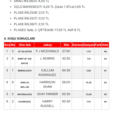
SIRALI İKİLİ(6/3) :4,05 TL
ÜÇLÜ BAHİS(6/3/7) :5,25 TL Çıkan 1 ATLla:1,05 TL
PLASE İKİLİ(3/6) :2,10 TL
PLASE İKİLİ(3/7) :2,10 TL
PLASE İKİLİ(6/7) :2,10 TL
PLASE() :İade, 2. ÇİFTE(4/6) :17,55 TL AGF:6 TL
4. KOŞU SONUÇLARI
Sıra
No
Atın Adı
Jokey
Kilo
Derece
Ganyan
Fark
Hnd.
1
5
P J MCDONALD
57.50
JET BLACK(5)
1,70
66
2
4
L MORRIS
62.50
SPIRIT OF THE
7,15
63
BAY(4)
3
1
CALLUM
64.50
BERNALDA(1)
2,85
67
RODRIGUEZ
4
6
HARRISON
56.00
SHIELAS
10,30
63
SHAW
WELL(6)
5
3
SHAY FARMER
63.50
NATURALIA(3)
23,45
65
6
2
HARRY
63.50
KAARESS(2)
7,70
65
RUSSELL