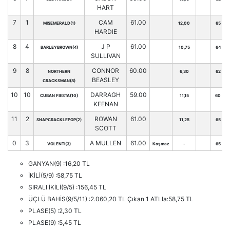
HART
7
1
CAM
61.00
MISEMERALD(1)
12,00
65
HARDIE
8
4
J P
61.00
BARLEYBROWN(4)
10,75
64
SULLIVAN
9
8
CONNOR
60.00
NORTHERN
6,30
62
BEASLEY
CRACKSMAN(8)
10
10
DARRAGH
59.00
CUBAN FIESTA(10)
11,15
60
KEENAN
11
2
ROWAN
61.00
SNAPCRACKLEPOP(2)
11,25
65
SCOTT
0
3
A MULLEN
61.00
VOLENTI(3)
Koşmaz
-
65
GANYAN(9) :16,20 TL
İKİLİ(5/9) :58,75 TL
SIRALI İKİLİ(9/5) :156,45 TL
ÜÇLÜ BAHİS(9/5/11) :2.060,20 TL Çıkan 1 ATLla:58,75 TL
PLASE(5) :2,30 TL
PLASE(9) :5,45 TL