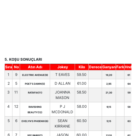
5. KOŞU SONUÇLARI
Sıra
No
Atın Adı
Jokey
Kilo
Derece
Ganyan
Fark
Hnd.
1
9
T EAVES
59.50
ELECTRIC AVENUE(9)
16,20
61
2
5
D ALLAN
61.00
POET'S DAWN(5)
2,95
64
3
11
JOANNA
58.50
RATAFIA(11)
21,30
59
MASON
4
12
P J
58.00
RAVISHING
9,15
58
MCDONALD
BEAUTY(12)
5
6
SEAN
60.50
EVELYN'S PHOENIX(6)
5,15
63
KIRRANE
6
7
JASON
60.00
SEE PARIS(7)
13,10
62