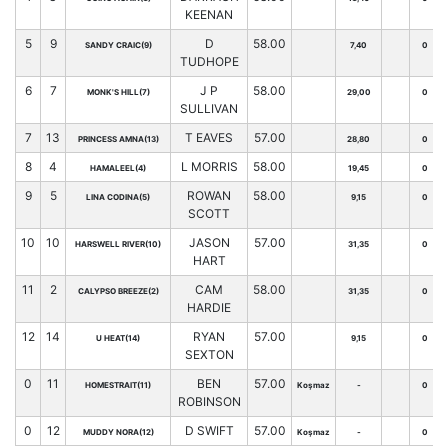
KEENAN
5
9
D
58.00
SANDY CRAIC(9)
7,40
0
TUDHOPE
6
7
J P
58.00
MONK'S HILL(7)
29,00
0
SULLIVAN
7
13
T EAVES
57.00
PRINCESS AMNA(13)
28,80
0
8
4
L MORRIS
58.00
HAMALEEL(4)
19,45
0
9
5
ROWAN
58.00
LINA CODINA(5)
9,15
0
SCOTT
10
10
JASON
57.00
HARSWELL RIVER(10)
31,35
0
HART
11
2
CAM
58.00
CALYPSO BREEZE(2)
31,35
0
HARDIE
12
14
RYAN
57.00
U HEAT(14)
9,15
0
SEXTON
0
11
BEN
57.00
HOMESTRAIT(11)
Koşmaz
-
0
ROBINSON
0
12
D SWIFT
57.00
MUDDY NORA(12)
Koşmaz
-
0