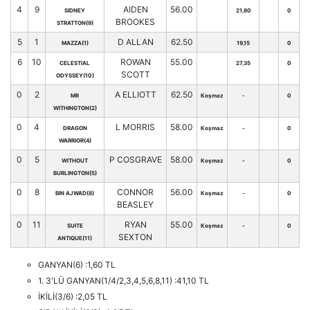
4
9
AIDEN
56.00
SIDNEY
21,80
0
BROOKES
STRATTON(9)
5
1
D ALLAN
62.50
MAZZA(1)
19,15
0
6
10
ROWAN
55.00
CELESTIAL
27,35
0
SCOTT
ODYSSEY(10)
0
2
A ELLIOTT
62.50
MR
Koşmaz
-
0
WITHINGTON(2)
0
4
L MORRIS
58.00
DRAGON
Koşmaz
-
0
WARRIOR(4)
0
5
P COSGRAVE
58.00
WITHOUT
Koşmaz
-
0
BURLINGTON(5)
0
8
CONNOR
56.00
BIN AJWAD(8)
Koşmaz
-
0
BEASLEY
0
11
RYAN
55.00
SUITE
Koşmaz
-
0
SEXTON
ANTIQUE(11)
GANYAN(6) :1,60 TL
1. 3'LÜ GANYAN(1/4/2,3,4,5,6,8,11) :41,10 TL
İKİLİ(3/6) :2,05 TL