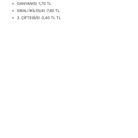
GANYAN(5) :1,70 TL
SIRALI İKİLİ(5/4) :7,60 TL
3. ÇİFTE(6/5) :3,40 TL TL