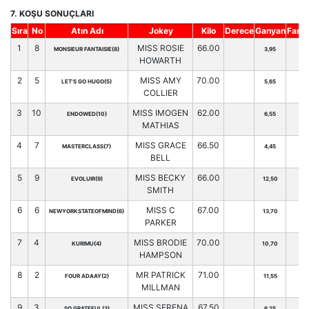
7. KOŞU SONUÇLARI
Sıra
No
Atın Adı
Jokey
Kilo
Derece
Ganyan
Fark
1
8
MISS ROSIE
66.00
MONSIEUR FANTAISIE(8)
3,95
HOWARTH
2
5
MISS AMY
70.00
LET'S GO HUGO(5)
5,65
COLLIER
3
10
MISS IMOGEN
62.00
ENDOWED(10)
6,55
MATHIAS
4
7
MISS GRACE
66.50
MASTERCLASS(7)
4,45
BELL
5
9
MISS BECKY
66.00
EVOLUIR(9)
12,50
SMITH
6
6
MISS C
67.00
NEWYORKSTATEOFMIND(6)
13,70
PARKER
7
4
MISS BRODIE
70.00
KURIMU(4)
10,70
HAMPSON
8
2
MR PATRICK
71.00
FOUR ADAAY(2)
11,55
MILLMAN
9
3
MISS SERENA
67.50
SO GRATEFUL(3)
6,25