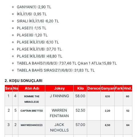
GANYAN(1) :2,90 TL
İKİLİ(1/6) :3,95 TL
SIRALI İKİLİ(1/6) :6,20 TL
PLASE(1) :1,15 TL
PLASE(6) :1,20 TL
PLASE İKİLİ(1/6) :6,10 TL
PLASE İKİLİ(1/8) :37,70 TL
PLASE İKİLİ(6/8) :48,80 TL
TABELA BAHİS(1/6/8/3) :737,46 TL Çıkan 1 ATLla:15,89 TL
TABELA BAHİS SIRASIZ(1/6/8/3) :31,83 TL TL
2. KOŞU SONUÇLARI
Sıra
No
Atın Adı
Jokey
Kilo
Derece
Ganyan
Fark
Hnd.
1
4
J FANNING
58.00
ROMMIE THE
8,10
60
MIRACLE(4)
2
5
WARREN
52.50
CAPTAIN BRETT(5)
2,20
52
FENTIMAN
3
2
JACK
57.00
MAYWEDANCE(2)
8,50
64
NICHOLLS