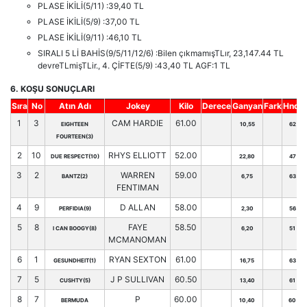
PLASE İKİLİ(5/11) :39,40 TL
PLASE İKİLİ(5/9) :37,00 TL
PLASE İKİLİ(9/11) :46,10 TL
SIRALI 5 Lİ BAHİS(9/5/11/12/6) :Bilen çıkmamışTLır, 23,147.44 TL
devreTLmişTLir., 4. ÇİFTE(5/9) :43,40 TL AGF:1 TL
6. KOŞU SONUÇLARI
Sıra
No
Atın Adı
Jokey
Kilo
Derece
Ganyan
Fark
Hnd.
1
3
CAM HARDIE
61.00
EIGHTEEN
10,55
62
FOURTEEN(3)
2
10
RHYS ELLIOTT
52.00
DUE RESPECT(10)
22,80
47
3
2
WARREN
59.00
BANTZ(2)
6,75
63
FENTIMAN
4
9
D ALLAN
58.00
PERFIDIA(9)
2,30
56
5
8
FAYE
58.50
I CAN BOOGY(8)
6,20
51
MCMANOMAN
6
1
RYAN SEXTON
61.00
GESUNDHEIT(1)
16,75
63
7
5
J P SULLIVAN
60.50
CUSHTY(5)
13,40
61
8
7
P
60.00
BERMUDA
10,40
60