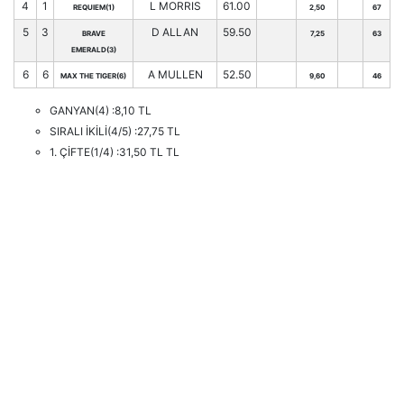
4
1
L MORRIS
61.00
REQUIEM(1)
2,50
67
5
3
D ALLAN
59.50
BRAVE
7,25
63
EMERALD(3)
6
6
A MULLEN
52.50
MAX THE TIGER(6)
9,60
46
GANYAN(4) :8,10 TL
SIRALI İKİLİ(4/5) :27,75 TL
1. ÇİFTE(1/4) :31,50 TL TL