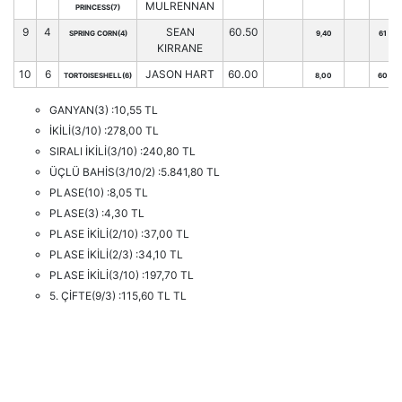
MULRENNAN
PRINCESS(7)
9
4
SEAN
60.50
SPRING CORN(4)
9,40
61
KIRRANE
10
6
JASON HART
60.00
TORTOISESHELL(6)
8,00
60
GANYAN(3) :10,55 TL
İKİLİ(3/10) :278,00 TL
SIRALI İKİLİ(3/10) :240,80 TL
ÜÇLÜ BAHİS(3/10/2) :5.841,80 TL
PLASE(10) :8,05 TL
PLASE(3) :4,30 TL
PLASE İKİLİ(2/10) :37,00 TL
PLASE İKİLİ(2/3) :34,10 TL
PLASE İKİLİ(3/10) :197,70 TL
5. ÇİFTE(9/3) :115,60 TL TL