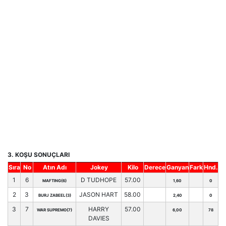
3. KOŞU SONUÇLARI
Sıra
No
Atın Adı
Jokey
Kilo
Derece
Ganyan
Fark
Hnd.
1
6
D TUDHOPE
57.00
MAFTING(6)
1,60
0
2
3
JASON HART
58.00
BURJ ZABEEL(3)
2,40
0
3
7
HARRY
57.00
WAR SUPREMO(7)
6,00
78
DAVIES