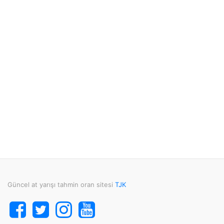
Güncel at yarışı tahmin oran sitesi
TJK