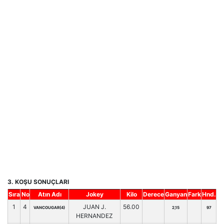
3. KOŞU SONUÇLARI
Sıra
No
Atın Adı
Jokey
Kilo
Derece
Ganyan
Fark
Hnd.
1
4
JUAN J.
56.00
VANCOUGAR(4)
2,15
97
HERNANDEZ