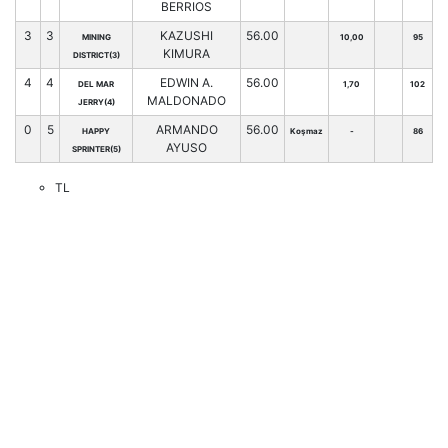
BERRIOS
3
3
KAZUSHI
56.00
MINING
10,00
95
KIMURA
DISTRICT(3)
4
4
EDWIN A.
56.00
DEL MAR
1,70
102
MALDONADO
JERRY(4)
0
5
ARMANDO
56.00
HAPPY
Koşmaz
-
86
AYUSO
SPRINTER(5)
TL