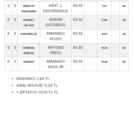
2
6
KENT J.
54.50
WINDS OF
3,15
66
DESORMEAUX
FREEDOM(6)
3
3
ADRIAN
54.50
NIJINSKY
17,90
59
ESCOBEDO
HALO(3)
4
4
ARMANDO
54.50
CASCABEL(4)
8,05
48
AYUSO
5
5
ANTONIO
54.50
CARDINAL
15,25
54
FRESU
SPIRIT(5)
6
2
ARMANDO
54.50
HEBER(2)
16,60
40
AGUILAR
GANYAN(1) :1,40 TL
SIRALI İKİLİ(1/6) :3,30 TL
1. ÇİFTE(1/1) :10,10 TL TL