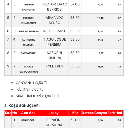
4
8
HECTOR ISAAC
57.00
RUNYON
4,20
87
BERRIOS
CANYON(8)
5
5
ARMANDO
53.50
PRESTIGE
12,40
87
AYUSO
FUNGSON(5)
6
6
MIKE E. SMITH
53.50
TIME TO SHINE(6)
9,30
92
7
4
TIAGO JOSUE
53.50
AUTHENTIC
14,15
77
PEREIRA
GRACE(4)
8
9
KAZUSHI
53.50
EASTWICK(9)
16,65
66
KIMURA
9
7
KYLE FREY
53.50
DOUBLE
11,55
72
CAPPUCCINO(7)
GANYAN(1) :3,50 TL
İKİLİ(1/2) :6,65 TL
SIRALI İKİLİ(1/2) :11,80 TL TL
2. KOŞU SONUÇLARI
Sıra
No
Atın Adı
Jokey
Kilo
Derece
Ganyan
Fark
Hnd.
1
1
SERAFIN
52.00
PANUCO(1)
1,40
74
CARMONA