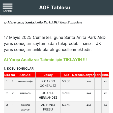
AGF Tablosu
17 Mayıs 2025 Santa Anita Park ABD Yarış Sonuçları
17 Mayıs 2025 Cumartesi günü Santa Anita Park ABD
yarış sonuçları sayfamızdan takip edebilirsiniz. TJK
yarış sonuçları anlık olarak güncellenmektedir.
At Yarışı Analiz ve Tahmin için TIKLAYIN !!!
1. KOŞU SONUÇLARI
Sıra
No
Atın Adı
Jokey
Kilo
Derece
Ganyan
Fark
Hnd.
1
1
RICARDO
53.50
INNOVATIVE(1)
3,50
87
GONZALEZ
2
2
JUAN J.
57.00
NAFISA(2)
5,65
87
HERNANDEZ
3
3
ANTONIO
53.50
CHURCH
4,30
96
FRESU
LADY(3)