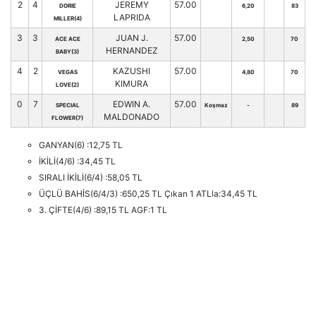
2
4
JEREMY
57.00
DORIE
6,20
83
LAPRIDA
MILLER(4)
3
3
JUAN J.
57.00
ACE ACE
2,50
70
HERNANDEZ
BABY(3)
4
2
KAZUSHI
57.00
VEGAS
4,80
70
KIMURA
LOVE(2)
0
7
EDWIN A.
57.00
SPECIAL
Koşmaz
-
89
MALDONADO
FLOWER(7)
GANYAN(6) :12,75 TL
İKİLİ(4/6) :34,45 TL
SIRALI İKİLİ(6/4) :58,05 TL
ÜÇLÜ BAHİS(6/4/3) :650,25 TL Çıkan 1 ATLla:34,45 TL
3. ÇİFTE(4/6) :89,15 TL AGF:1 TL