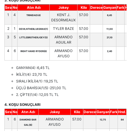
3. KOŞU SONUÇLARI
Sıra
No
Atın Adı
Jokey
Kilo
Derece
Ganyan
Fark
Hnd
1
4
KENT J.
57.00
TRINIDAD(4)
6,45
76
DESORMEAUX
2
1
TYLER BAZE
57.00
DEVILNTHEBLUEGRAS(1)
11,00
65
3
5
ARMANDO
57.00
LITTLEBROTHERJOEY(5)
21,10
52
AGUILAR
4
6
ARMANDO
57.00
RIGHT HAND RYDER(6)
2,40
80
AYUSO
GANYAN(4) :6,45 TL
İKİLİ(1/4) :23,70 TL
SIRALI İKİLİ(4/1) :19,25 TL
ÜÇLÜ BAHİS(4/1/5) :251,00 TL
2. ÇİFTE(1/4) :12,05 TL TL
4. KOŞU SONUÇLARI
Sıra
No
Atın Adı
Jokey
Kilo
Derece
Ganyan
Fark
Hnd.
1
6
ARMANDO
57.00
DIAMOND BAR
12,75
84
AYUSO
GAL(6)