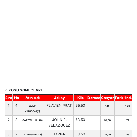
7. KOŞU SONUÇLARI
Sıra
No
Atın Adı
Jokey
Kilo
Derece
Ganyan
Fark
Hnd.
1
4
FLAVIEN PRAT
55.50
ZULU
1,10
103
KINGDOM(4)
2
8
JOHN R.
53.50
CAPITOL HILL(8)
38,30
77
VELAZQUEZ
3
2
JAVIER
53.50
TIZ DASHING(2)
24,20
86