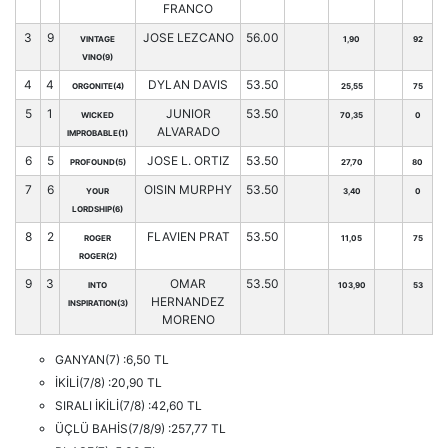
FRANCO
3
9
JOSE LEZCANO
56.00
VINTAGE
1,90
92
VINO(9)
4
4
DYLAN DAVIS
53.50
ORGONITE(4)
25,55
75
5
1
JUNIOR
53.50
WICKED
70,35
0
ALVARADO
IMPROBABLE(1)
6
5
JOSE L. ORTIZ
53.50
PROFOUND(5)
27,70
80
7
6
OISIN MURPHY
53.50
YOUR
3,40
0
LORDSHIP(6)
8
2
FLAVIEN PRAT
53.50
ROGER
11,05
75
ROGER(2)
9
3
OMAR
53.50
INTO
103,90
53
HERNANDEZ
INSPIRATION(3)
MORENO
GANYAN(7) :6,50 TL
İKİLİ(7/8) :20,90 TL
SIRALI İKİLİ(7/8) :42,60 TL
ÜÇLÜ BAHİS(7/8/9) :257,77 TL