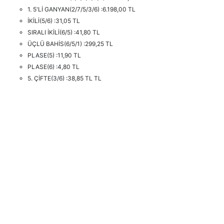
1. 5'Lİ GANYAN(2/7/5/3/6) :6.198,00 TL
İKİLİ(5/6) :31,05 TL
SIRALI İKİLİ(6/5) :41,80 TL
ÜÇLÜ BAHİS(6/5/1) :299,25 TL
PLASE(5) :11,90 TL
PLASE(6) :4,80 TL
5. ÇİFTE(3/6) :38,85 TL TL