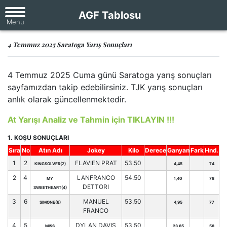
AGF Tablosu
4 Temmuz 2025 Saratoga Yarış Sonuçları
4 Temmuz 2025 Cuma günü Saratoga yarış sonuçları
sayfamızdan takip edebilirsiniz. TJK yarış sonuçları
anlık olarak güncellenmektedir.
At Yarışı Analiz ve Tahmin için TIKLAYIN !!!
1. KOŞU SONUÇLARI
Sıra
No
Atın Adı
Jokey
Kilo
Derece
Ganyan
Fark
Hnd.
1
2
FLAVIEN PRAT
53.50
KINGSOLVER(2)
4,45
74
2
4
LANFRANCO
54.50
MY
1,40
78
DETTORI
SWEETHEART(4)
3
6
MANUEL
53.50
SIMONE(6)
4,95
77
FRANCO
4
5
DYLAN DAVIS
53.50
MISS
23,65
58