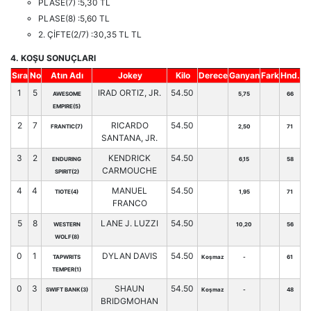
PLASE(7) :5,30 TL
PLASE(8) :5,60 TL
2. ÇİFTE(2/7) :30,35 TL TL
4. KOŞU SONUÇLARI
Sıra
No
Atın Adı
Jokey
Kilo
Derece
Ganyan
Fark
Hnd.
1
5
IRAD ORTIZ, JR.
54.50
AWESOME
5,75
66
EMPIRE(5)
2
7
RICARDO
54.50
FRANTIC(7)
2,50
71
SANTANA, JR.
3
2
KENDRICK
54.50
ENDURING
6,15
58
CARMOUCHE
SPIRIT(2)
4
4
MANUEL
54.50
TIOTE(4)
1,95
71
FRANCO
5
8
LANE J. LUZZI
54.50
WESTERN
10,20
56
WOLF(8)
0
1
DYLAN DAVIS
54.50
TAPWRITS
Koşmaz
-
61
TEMPER(1)
0
3
SHAUN
54.50
SWIFT BANK(3)
Koşmaz
-
48
BRIDGMOHAN