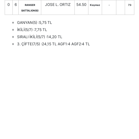
0
6
JOSE L. ORTIZ
54.50
RANGER
Koşmaz
-
73
BATTALION(6)
GANYAN(5) :5,75 TL
İKİLİ(5/7) :7,75 TL
SIRALI İKİLİ(5/7) :14,20 TL
3. ÇİFTE(7/5) :24,15 TL AGF1:4 AGF2:4 TL