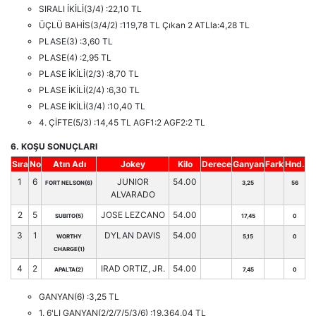
SIRALI İKİLİ(3/4) :22,10 TL
ÜÇLÜ BAHİS(3/4/2) :119,78 TL Çıkan 2 ATLla:4,28 TL
PLASE(3) :3,60 TL
PLASE(4) :2,95 TL
PLASE İKİLİ(2/3) :8,70 TL
PLASE İKİLİ(2/4) :6,30 TL
PLASE İKİLİ(3/4) :10,40 TL
4. ÇİFTE(5/3) :14,45 TL AGF1:2 AGF2:2 TL
6. KOŞU SONUÇLARI
Sıra
No
Atın Adı
Jokey
Kilo
Derece
Ganyan
Fark
Hnd.
1
6
JUNIOR
54.00
FORT NELSON(6)
3,25
56
ALVARADO
2
5
JOSE LEZCANO
54.00
SUBITO(5)
17,45
0
3
1
DYLAN DAVIS
54.00
WORTHY
5,15
0
CHARGE(1)
4
2
IRAD ORTIZ, JR.
54.00
APALTA(2)
7,45
0
GANYAN(6) :3,25 TL
1. 6'LI GANYAN(2/2/7/5/3/6) :19.364,04 TL