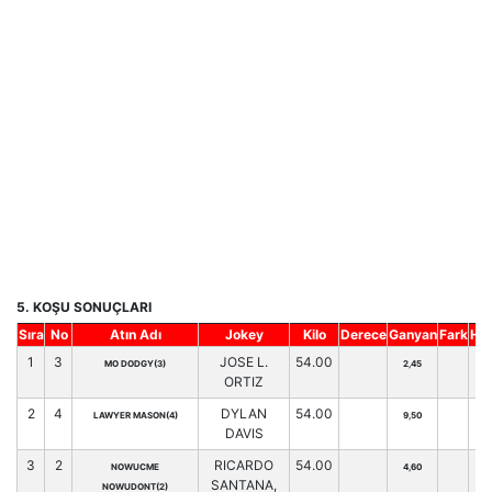
5. KOŞU SONUÇLARI
Sıra
No
Atın Adı
Jokey
Kilo
Derece
Ganyan
Fark
Hn
1
3
JOSE L.
54.00
MO DODGY(3)
2,45
49
ORTIZ
2
4
DYLAN
54.00
LAWYER MASON(4)
9,50
0
DAVIS
3
2
RICARDO
54.00
NOWUCME
4,60
0
SANTANA,
NOWUDONT(2)