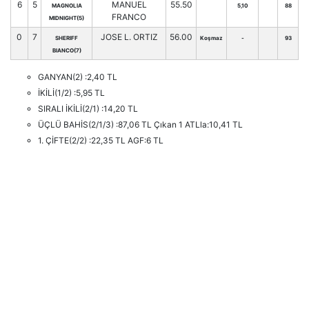
6
5
MANUEL
55.50
MAGNOLIA
5,10
88
FRANCO
MIDNIGHT(5)
0
7
JOSE L. ORTIZ
56.00
SHERIFF
Koşmaz
-
93
BIANCO(7)
GANYAN(2) :2,40 TL
İKİLİ(1/2) :5,95 TL
SIRALI İKİLİ(2/1) :14,20 TL
ÜÇLÜ BAHİS(2/1/3) :87,06 TL Çıkan 1 ATLla:10,41 TL
1. ÇİFTE(2/2) :22,35 TL AGF:6 TL