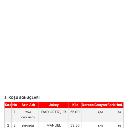
3. KOŞU SONUÇLARI
Sıra
No
Atın Adı
Jokey
Kilo
Derece
Ganyan
Fark
Hnd.
1
7
IRAD ORTIZ, JR.
56.00
TOM
6,50
76
COLLINS(7)
2
8
MANUEL
53.50
DIRAND(8)
5,45
86