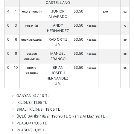
CASTELLANO
4
1
JUNIOR
53.50
MAUI STRONG(1)
3,40
92
ALVARADO
0
3
ANDY
53.50
FIRE PIT(3)
Koşmaz
-
77
HERNANDEZ
0
6
IRAD ORTIZ,
53.50
UNCATALYZED(6)
Koşmaz
-
89
JR.
0
9
MANUEL
53.50
GOLDEN
Koşmaz
-
86
FRANCO
CHANNEL(9)
0
10
BRIAN
53.50
STRATE
Koşmaz
-
95
JOSEPH
CASH(10)
HERNANDEZ,
JR.
GANYAN(4) :1,10 TL
İKİLİ(4/8) :11,95 TL
SIRALI İKİLİ(4/8) :19,05 TL
ÜÇLÜ BAHİS(4/8/2) :196,96 TL Çıkan 2 ATLla:1,92 TL
PLASE(4) :1,05 TL
PLASE(8) :1,05 TL