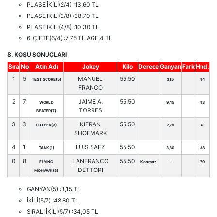
PLASE İKİLİ(2/4) :13,60 TL
PLASE İKİLİ(2/8) :38,70 TL
PLASE İKİLİ(4/8) :10,30 TL
6. ÇİFTE(6/4) :7,75 TL AGF:4 TL
8. KOŞU SONUÇLARI
Sıra
No
Atın Adı
Jokey
Kilo
Derece
Ganyan
Fark
Hnd.
1
5
MANUEL
55.50
TEST SCORE(5)
3,15
94
FRANCO
2
7
JAIME A.
55.50
WORLD
9,45
93
TORRES
BEATER(7)
3
3
KIERAN
55.50
LUTHER(3)
7,25
0
SHOEMARK
4
1
LUIS SAEZ
55.50
TANK(1)
3,30
88
0
8
LANFRANCO
55.50
FLYING
Koşmaz
-
79
DETTORI
MOHAWK(8)
GANYAN(5) :3,15 TL
İKİLİ(5/7) :48,80 TL
SIRALI İKİLİ(5/7) :34,05 TL