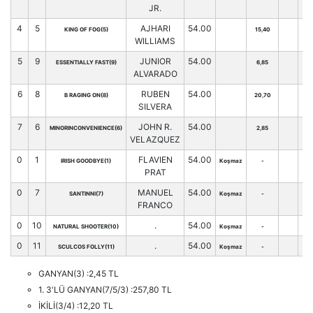
JR.
4
5
AJHARI
54.00
KING OF FOG(5)
15,40
0
WILLIAMS
5
9
JUNIOR
54.00
ESSENTIALLY FAST(9)
6,85
0
ALVARADO
6
8
RUBEN
54.00
B RAGING ON(8)
20,70
0
SILVERA
7
6
JOHN R.
54.00
MINORINCONVENIENCE(6)
2,85
0
VELAZQUEZ
0
1
FLAVIEN
54.00
IRISH GOODBYE(1)
Koşmaz
-
0
PRAT
0
7
MANUEL
54.00
SANTINNI(7)
Koşmaz
-
0
FRANCO
0
10
.
54.00
NATURAL SHOOTER(10)
Koşmaz
-
0
0
11
.
54.00
SCULCOS FOLLY(11)
Koşmaz
-
0
GANYAN(3) :2,45 TL
1. 3'LÜ GANYAN(7/5/3) :257,80 TL
İKİLİ(3/4) :12,20 TL