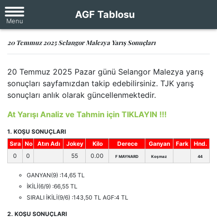
AGF Tablosu
20 Temmuz 2025 Selangor Malezya Yarış Sonuçları
20 Temmuz 2025 Pazar günü Selangor Malezya yarış
sonuçları sayfamızdan takip edebilirsiniz. TJK yarış
sonuçları anlık olarak güncellenmektedir.
At Yarışı Analiz ve Tahmin için TIKLAYIN !!!
1. KOŞU SONUÇLARI
Sıra
No
Atın Adı
Jokey
Kilo
Derece
Ganyan
Fark
Hnd.
0
0
55
0.00
F MAYNARD
Koşmaz
44
GANYAN(9) :14,65 TL
İKİLİ(6/9) :66,55 TL
SIRALI İKİLİ(9/6) :143,50 TL AGF:4 TL
2. KOŞU SONUÇLARI