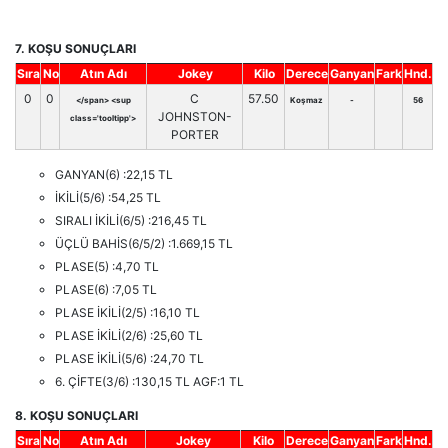
7. KOŞU SONUÇLARI
Sıra
No
Atın Adı
Jokey
Kilo
Derece
Ganyan
Fark
Hnd.
0
0
C
57.50
</span> <sup
Koşmaz
-
56
JOHNSTON-
class='tooltipp'>
PORTER
GANYAN(6) :22,15 TL
İKİLİ(5/6) :54,25 TL
SIRALI İKİLİ(6/5) :216,45 TL
ÜÇLÜ BAHİS(6/5/2) :1.669,15 TL
PLASE(5) :4,70 TL
PLASE(6) :7,05 TL
PLASE İKİLİ(2/5) :16,10 TL
PLASE İKİLİ(2/6) :25,60 TL
PLASE İKİLİ(5/6) :24,70 TL
6. ÇİFTE(3/6) :130,15 TL AGF:1 TL
8. KOŞU SONUÇLARI
Sıra
No
Atın Adı
Jokey
Kilo
Derece
Ganyan
Fark
Hnd.