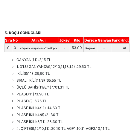
5. KOŞU SONUÇLARI
Sıra
No
Atın Adı
Jokey
Kilo
Derece
Ganyan
Fark
Hnd.
0
0
.
53.00
</span> <sup class='tooltipp'>
Koşmaz
-
62
GANYAN(11) :2,15 TL
1. 3'LÜ GANYAN(2/9,12/10,11,13,14) :29,50 TL
İKİLİ(8/11) :39,90 TL
SIRALI İKİLİ(11/8) :65,55 TL
ÜÇLÜ BAHİS(11/8/4) :701,31 TL
PLASE(11) :3,90 TL
PLASE(8) :6,75 TL
PLASE İKİLİ(4/11) :14,60 TL
PLASE İKİLİ(4/8) :21,30 TL
PLASE İKİLİ(8/11) :23,30 TL
4. ÇİFTE(9,12/10,11) :20,10 TL AGF1:10,11 AGF2:10,11 TL