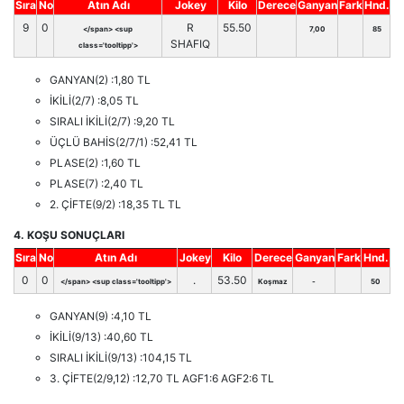
Sıra
No
Atın Adı
Jokey
Kilo
Derece
Ganyan
Fark
Hnd.
9
0
R
55.50
</span> <sup
7,00
85
SHAFIQ
class='tooltipp'>
GANYAN(2) :1,80 TL
İKİLİ(2/7) :8,05 TL
SIRALI İKİLİ(2/7) :9,20 TL
ÜÇLÜ BAHİS(2/7/1) :52,41 TL
PLASE(2) :1,60 TL
PLASE(7) :2,40 TL
2. ÇİFTE(9/2) :18,35 TL TL
4. KOŞU SONUÇLARI
Sıra
No
Atın Adı
Jokey
Kilo
Derece
Ganyan
Fark
Hnd.
0
0
.
53.50
</span> <sup class='tooltipp'>
Koşmaz
-
50
GANYAN(9) :4,10 TL
İKİLİ(9/13) :40,60 TL
SIRALI İKİLİ(9/13) :104,15 TL
3. ÇİFTE(2/9,12) :12,70 TL AGF1:6 AGF2:6 TL