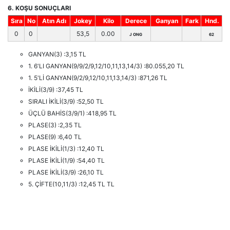
6. KOŞU SONUÇLARI
Sıra
No
Atın Adı
Jokey
Kilo
Derece
Ganyan
Fark
Hnd.
0
0
53,5
0.00
J ONG
62
GANYAN(3) :3,15 TL
1. 6'LI GANYAN(9/9/2/9,12/10,11,13,14/3) :80.055,20 TL
1. 5'Lİ GANYAN(9/2/9,12/10,11,13,14/3) :871,26 TL
İKİLİ(3/9) :37,45 TL
SIRALI İKİLİ(3/9) :52,50 TL
ÜÇLÜ BAHİS(3/9/1) :418,95 TL
PLASE(3) :2,35 TL
PLASE(9) :6,40 TL
PLASE İKİLİ(1/3) :12,40 TL
PLASE İKİLİ(1/9) :54,40 TL
PLASE İKİLİ(3/9) :26,10 TL
5. ÇİFTE(10,11/3) :12,45 TL TL