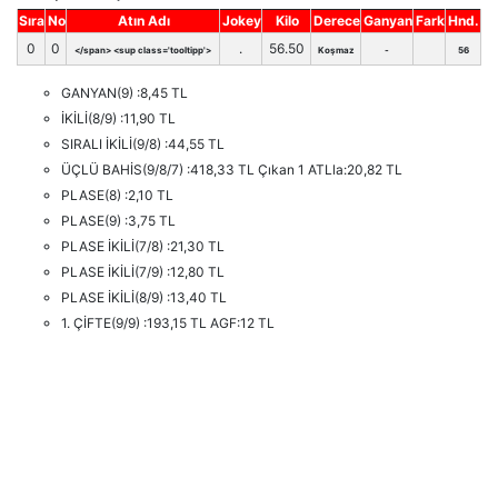
Sıra
No
Atın Adı
Jokey
Kilo
Derece
Ganyan
Fark
Hnd.
0
0
.
56.50
</span> <sup class='tooltipp'>
Koşmaz
-
56
GANYAN(9) :8,45 TL
İKİLİ(8/9) :11,90 TL
SIRALI İKİLİ(9/8) :44,55 TL
ÜÇLÜ BAHİS(9/8/7) :418,33 TL Çıkan 1 ATLla:20,82 TL
PLASE(8) :2,10 TL
PLASE(9) :3,75 TL
PLASE İKİLİ(7/8) :21,30 TL
PLASE İKİLİ(7/9) :12,80 TL
PLASE İKİLİ(8/9) :13,40 TL
1. ÇİFTE(9/9) :193,15 TL AGF:12 TL