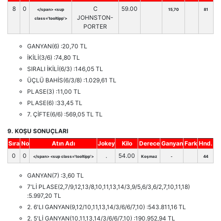
8
0
C
59.00
</span> <sup
15,70
81
JOHNSTON-
class='tooltipp'>
PORTER
GANYAN(6) :20,70 TL
İKİLİ(3/6) :74,80 TL
SIRALI İKİLİ(6/3) :146,05 TL
ÜÇLÜ BAHİS(6/3/8) :1.029,61 TL
PLASE(3) :11,00 TL
PLASE(6) :33,45 TL
7. ÇİFTE(6/6) :569,05 TL TL
9. KOŞU SONUÇLARI
Sıra
No
Atın Adı
Jokey
Kilo
Derece
Ganyan
Fark
Hnd.
0
0
.
54.00
</span> <sup class='tooltipp'>
Koşmaz
-
44
GANYAN(7) :3,60 TL
7'Lİ PLASE(2,7/9,12,13/8,10,11,13,14/3,9/5,6/3,6/2,7,10,11,18)
:5.997,20 TL
2. 6'LI GANYAN(9,12/10,11,13,14/3/6/6/7,10) :543.811,16 TL
2. 5'Lİ GANYAN(10,11,13,14/3/6/6/7,10) :190.952,94 TL