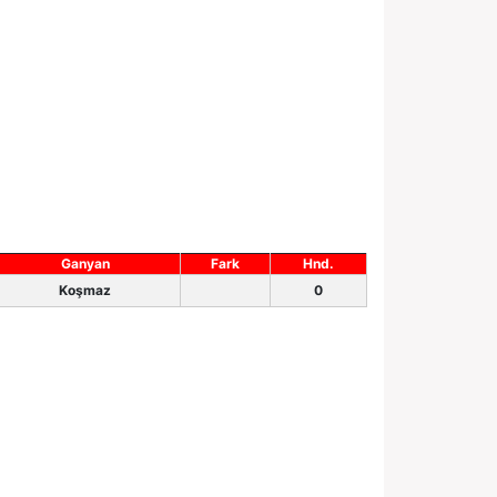
Ganyan
Fark
Hnd.
Koşmaz
0