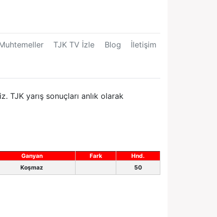
Muhtemeller
TJK TV İzle
Blog
İletişim
. TJK yarış sonuçları anlık olarak
Ganyan
Fark
Hnd.
Koşmaz
50