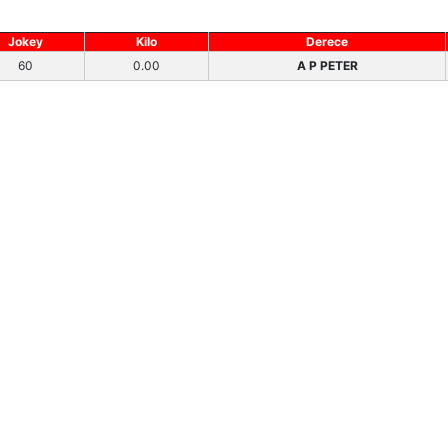
Jokey
Kilo
Derece
60
0.00
A P PETER