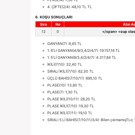
4. ÇİFTE(2/4) :48,10 TL TL
6. KOŞU SONUÇLARI
Sıra
No
Atın A
12
0
</span> <sup clas
GANYAN(7) :9,45 TL
1. 6'LI GANYAN(4/9/3,4/2/4/7) :19.157,16 TL
1. 5'Lİ GANYAN(9/3,4/2/4/7) :4.317,84 TL
İKİLİ(7/10) :32,40 TL
SIRALI İKİLİ(7/10) :62,30 TL
ÜÇLÜ BAHİS(7/10/11) :695,10 TL
PLASE(10) :13,60 TL
PLASE(7) :1,30 TL
PLASE İKİLİ(10/11) :28,20 TL
PLASE İKİLİ(7/10) :19,30 TL
PLASE İKİLİ(7/11) :19,10 TL
SIRALI 5 Lİ BAHİS(7/10/11/3/4) :Bilen çıkmamışTLır, 