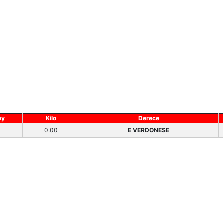
ey
Kilo
Derece
0.00
E VERDONESE