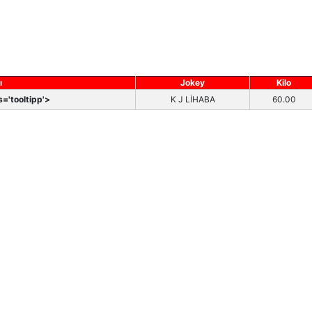
ı
Jokey
Kilo
='tooltipp'>
K J LİHABA
60.00