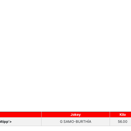
Jokey
Kilo
ltipp'>
G SAMO-BURTHİA
56.00