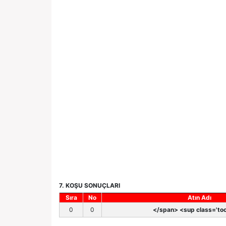
7. KOŞU SONUÇLARI
Sıra
No
Atın Adı
0
0
</span> <sup class='too