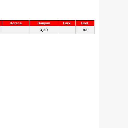
Derece
Ganyan
Fark
Hnd.
3,20
93