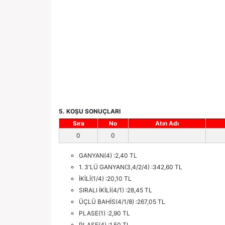
5. KOŞU SONUÇLARI
Sıra
No
Atın Adı
0
0
GANYAN(4) :2,40 TL
1. 3'LÜ GANYAN(3,4/2/4) :342,60 TL
İKİLİ(1/4) :20,10 TL
SIRALI İKİLİ(4/1) :28,45 TL
ÜÇLÜ BAHİS(4/1/8) :267,05 TL
PLASE(1) :2,90 TL
PLASE(4) :1,50 TL