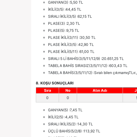
GANYAN(3) :5,50 TL
İKİLİ(3/5) :44,45 TL
SIRALI İKİLİ(3/5) :62,15 TL
PLASE(3) :2,30 TL
PLASE(5) :9,75 TL
PLASE İKİLİ(3/11) :30,50 TL
PLASE İKİLİ(3/5) :42,90 TL
PLASE İKİLİ(5/11) :61,00 TL
SIRALI 5 Lİ BAHİS(3/5/11/12/9) :20.651,25 TL
TABELA BAHİS SIRASIZ(3/5/11/12) :603,43 TL
TABELA BAHİS(3/5/11/12) :Sıralı bilen çıkmamışTLır.
8. KOŞU SONUÇLARI
Sıra
No
Atın Adı
J
0
0
GANYAN(5) :7,45 TL
İKİLİ(2/5) :4,45 TL
SIRALI İKİLİ(5/2) :14,30 TL
ÜÇLÜ BAHİS(5/2/8) :113,92 TL