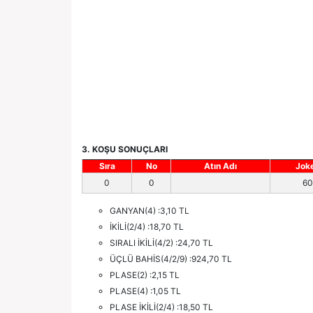
3. KOŞU SONUÇLARI
Sıra
No
Atın Adı
Jok
0
0
60
GANYAN(4) :3,10 TL
İKİLİ(2/4) :18,70 TL
SIRALI İKİLİ(4/2) :24,70 TL
ÜÇLÜ BAHİS(4/2/9) :924,70 TL
PLASE(2) :2,15 TL
PLASE(4) :1,05 TL
PLASE İKİLİ(2/4) :18,50 TL