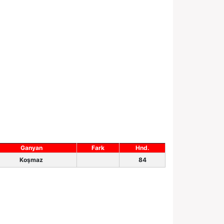
Ganyan
Fark
Hnd.
Koşmaz
84