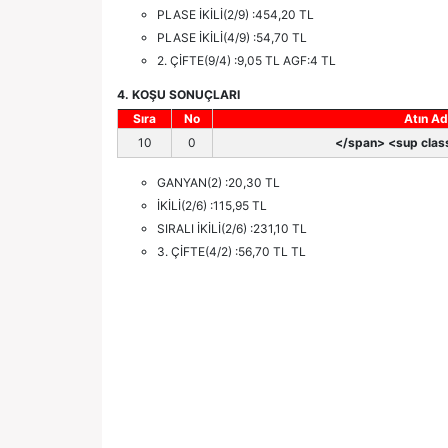
PLASE İKİLİ(2/9) :454,20 TL
PLASE İKİLİ(4/9) :54,70 TL
2. ÇİFTE(9/4) :9,05 TL AGF:4 TL
4. KOŞU SONUÇLARI
Sıra
No
Atın Ad
10
0
</span> <sup class
GANYAN(2) :20,30 TL
İKİLİ(2/6) :115,95 TL
SIRALI İKİLİ(2/6) :231,10 TL
3. ÇİFTE(4/2) :56,70 TL TL