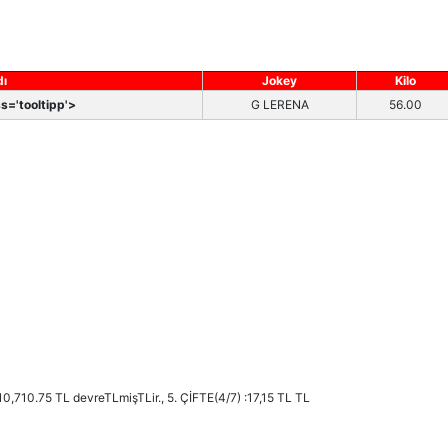
dı
Jokey
Kilo
s='tooltipp'>
G LERENA
56.00
10,710.75 TL devreTLmişTLir., 5. ÇİFTE(4/7) :17,15 TL TL