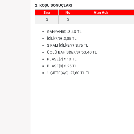
2. KOŞU SONUÇLARI
Sıra
No
Atın Adı
0
0
GANYAN(9) :3,40 TL
İKİLİ(7/9) :3,85 TL
SIRALI İKİLİ(9/7) :8,75 TL
ÜÇLÜ BAHİS(9/7/8) :53,46 TL
PLASE(7) :1,10 TL
PLASE(9) :1,25 TL
1. ÇİFTE(4/9) :27,60 TL TL