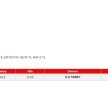
, 6. ÇİFTE(7/3) :56,70 TL AGF:3 TL
okey
Kilo
Derece
54,5
0.00
S G TARRY