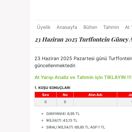
Üyelik
Anasayfa
Bülten
Tahmin
At 
23 Haziran 2025 Turffontein Güney A
23 Haziran 2025 Pazartesi günü Turffontein 
güncellenmektedir.
At Yarışı Analiz ve Tahmin için TIKLAYIN !!!
1. KOŞU SONUÇLARI
Sıra
No
Atın Adı
J
0
0
GANYAN(4) :6,95 TL
İKİLİ(4/7) :43,15 TL
SIRALI İKİLİ(4/7) :69,95 TL AGF:1 TL