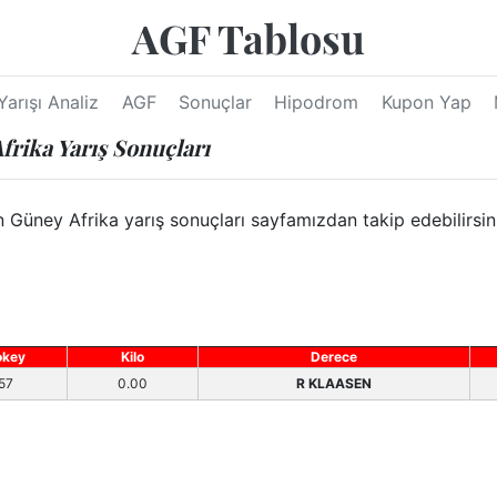
AGF Tablosu
Yarışı Analiz
AGF
Sonuçlar
Hipodrom
Kupon Yap
frika Yarış Sonuçları
Güney Afrika yarış sonuçları sayfamızdan takip edebilirsiniz
okey
Kilo
Derece
57
0.00
R KLAASEN