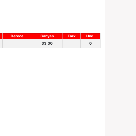
Derece
Ganyan
Fark
Hnd.
33,30
0