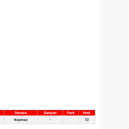
Derece
Ganyan
Fark
Hnd.
Koşmaz
-
72