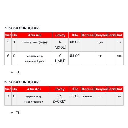
5. KOŞU SONUÇLARI
Sıra
No
Atın Adı
Jokey
Kilo
Derece
Ganyan
Fark
Hnd.
1
1
P
60.00
THE EQUATOR (IRE)(1)
2,55
114
MXOLİ
6
0
C
54.00
</span> <sup
7,10
103
HABİB
class='tooltipp'>
TL
6. KOŞU SONUÇLARI
Sıra
No
Atın Adı
Jokey
Kilo
Derece
Ganyan
Fark
Hnd.
0
0
C
58.00
</span> <sup
Koşmaz
-
99
ZACKEY
class='tooltipp'>
TL