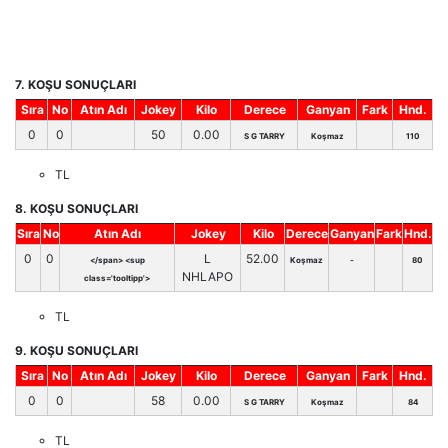
7. KOŞU SONUÇLARI
Sıra
No
Atın Adı
Jokey
Kilo
Derece
Ganyan
Fark
Hnd.
0
0
50
0.00
S G TARRY
Koşmaz
110
TL
8. KOŞU SONUÇLARI
Sıra
No
Atın Adı
Jokey
Kilo
Derece
Ganyan
Fark
Hnd.
0
0
L
52.00
</span> <sup
Koşmaz
-
80
NHLAPO
class='tooltipp'>
TL
9. KOŞU SONUÇLARI
Sıra
No
Atın Adı
Jokey
Kilo
Derece
Ganyan
Fark
Hnd.
0
0
58
0.00
S G TARRY
Koşmaz
84
TL