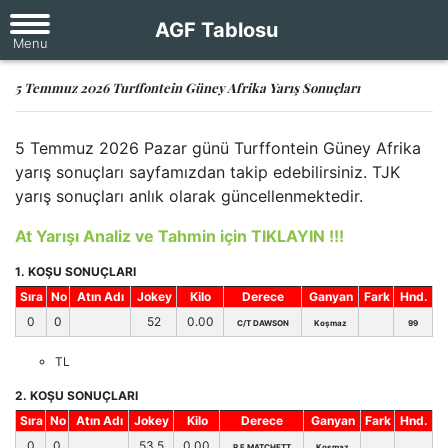
AGF Tablosu
5 Temmuz 2026 Turffontein Güney Afrika Yarış Sonuçları
5 Temmuz 2026 Pazar günü Turffontein Güney Afrika
yarış sonuçları sayfamızdan takip edebilirsiniz. TJK
yarış sonuçları anlık olarak güncellenmektedir.
At Yarışı Analiz ve Tahmin için TIKLAYIN !!!
1. KOŞU SONUÇLARI
Sıra
No
Atın Adı
Jokey
Kilo
Derece
Ganyan
Fark
Hnd.
0
0
52
0.00
C/T DAWSON
Koşmaz
99
TL
2. KOŞU SONUÇLARI
Sıra
No
Atın Adı
Jokey
Kilo
Derece
Ganyan
Fark
Hnd.
0
0
53,5
0.00
P F MATCHETT
Koşmaz