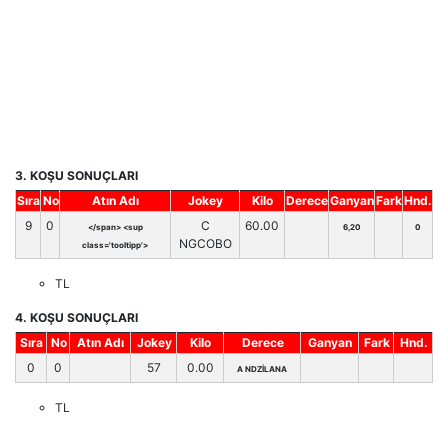
3. KOŞU SONUÇLARI
Sıra
No
Atın Adı
Jokey
Kilo
Derece
Ganyan
Fark
Hnd.
9
0
C
60.00
</span> <sup
6,20
0
NGCOBO
class='tooltipp'>
TL
4. KOŞU SONUÇLARI
Sıra
No
Atın Adı
Jokey
Kilo
Derece
Ganyan
Fark
Hnd.
0
0
57
0.00
A NDZİLANA
TL