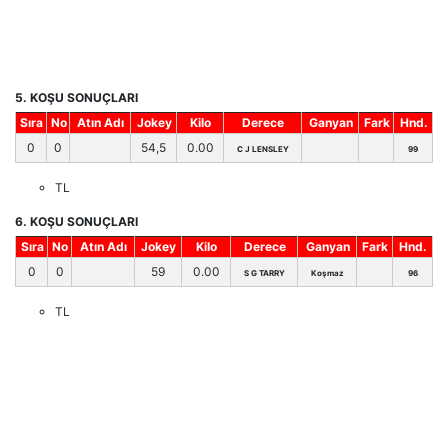
5. KOŞU SONUÇLARI
Sıra
No
Atın Adı
Jokey
Kilo
Derece
Ganyan
Fark
Hnd.
0
0
54,5
0.00
C J LENSLEY
99
TL
6. KOŞU SONUÇLARI
Sıra
No
Atın Adı
Jokey
Kilo
Derece
Ganyan
Fark
Hnd.
0
0
59
0.00
S G TARRY
Koşmaz
96
TL