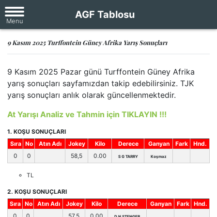
AGF Tablosu
9 Kasım 2025 Turffontein Güney Afrika Yarış Sonuçları
9 Kasım 2025 Pazar günü Turffontein Güney Afrika
yarış sonuçları sayfamızdan takip edebilirsiniz. TJK
yarış sonuçları anlık olarak güncellenmektedir.
At Yarışı Analiz ve Tahmin için TIKLAYIN !!!
1. KOŞU SONUÇLARI
Sıra
No
Atın Adı
Jokey
Kilo
Derece
Ganyan
Fark
Hnd.
0
0
58,5
0.00
S G TARRY
Koşmaz
TL
2. KOŞU SONUÇLARI
Sıra
No
Atın Adı
Jokey
Kilo
Derece
Ganyan
Fark
Hnd.
0
0
57,5
0.00
D N STENGER