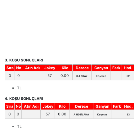
3. KOŞU SONUÇLARI
Sıra
No
Atın Adı
Jokey
Kilo
Derece
Ganyan
Fark
Hnd.
0
0
57
0.00
S J GRAY
Koşmaz
52
TL
4. KOŞU SONUÇLARI
Sıra
No
Atın Adı
Jokey
Kilo
Derece
Ganyan
Fark
Hnd.
0
0
57
0.00
A NDZİLANA
Koşmaz
33
TL