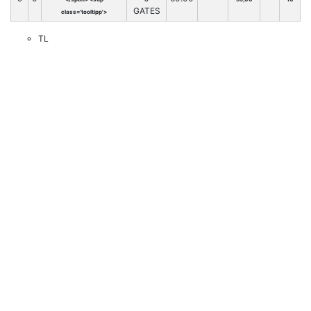
GATES
class='tooltipp'>
TL