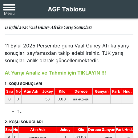
AGF Tablosu
11 Eylül 2025 Vaal Güney Afrika Yarış Sonuçları
11 Eylül 2025 Perşembe günü Vaal Güney Afrika yarış
sonuçları sayfamızdan takip edebilirsiniz. TJK yarış
sonuçları anlık olarak güncellenmektedir.
At Yarışı Analiz ve Tahmin için TIKLAYIN !!!
1. KOŞU SONUÇLARI
Sıra
No
Atın Adı
Jokey
Kilo
Derece
Ganyan
Fark
Hnd.
0
0
58
0.00
R R MAGNER
TL
2. KOŞU SONUÇLARI
Sıra
No
Atın Adı
Jokey
Kilo
Derece
Ganyan
Fark
Hnd.
9
0
J
60.00
</span> <sup
39,00
10