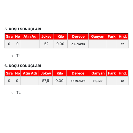
5. KOŞU SONUÇLARI
Sıra
No
Atın Adı
Jokey
Kilo
Derece
Ganyan
Fark
Hnd.
0
0
52
0.00
C I JONKER
70
TL
6. KOŞU SONUÇLARI
Sıra
No
Atın Adı
Jokey
Kilo
Derece
Ganyan
Fark
Hnd.
0
0
57,5
0.00
R R MAGNER
Koşmaz
67
TL