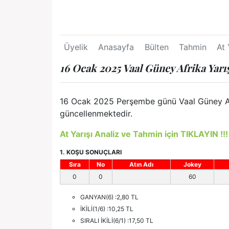
Üyelik
Anasayfa
Bülten
Tahmin
At 
16 Ocak 2025 Vaal Güney Afrika Yarı
16 Ocak 2025 Perşembe günü Vaal Güney Afrik
güncellenmektedir.
At Yarışı Analiz ve Tahmin için TIKLAYIN !!!
1. KOŞU SONUÇLARI
Sıra
No
Atın Adı
Jokey
0
0
60
GANYAN(6) :2,80 TL
İKİLİ(1/6) :10,25 TL
SIRALI İKİLİ(6/1) :17,50 TL