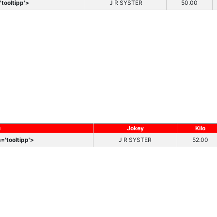
tooltipp'>
J R SYSTER
50.00
ı
Jokey
Kilo
='tooltipp'>
J R SYSTER
52.00