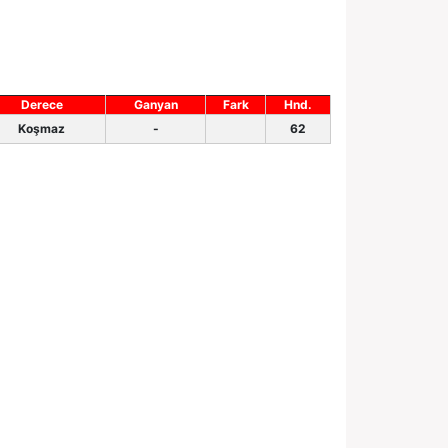
Derece
Ganyan
Fark
Hnd.
Koşmaz
-
62