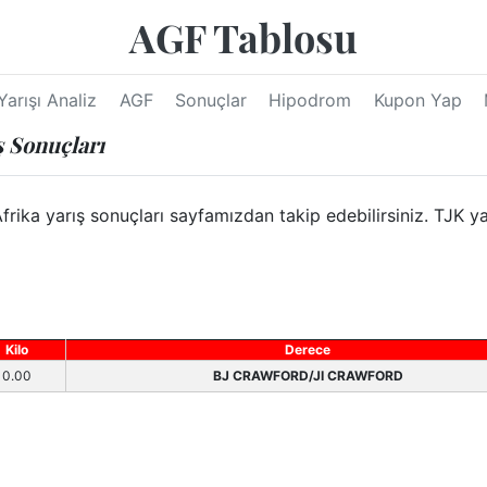
AGF Tablosu
Yarışı Analiz
AGF
Sonuçlar
Hipodrom
Kupon Yap
ş Sonuçları
a yarış sonuçları sayfamızdan takip edebilirsiniz. TJK yar
Kilo
Derece
0.00
BJ CRAWFORD/JI CRAWFORD