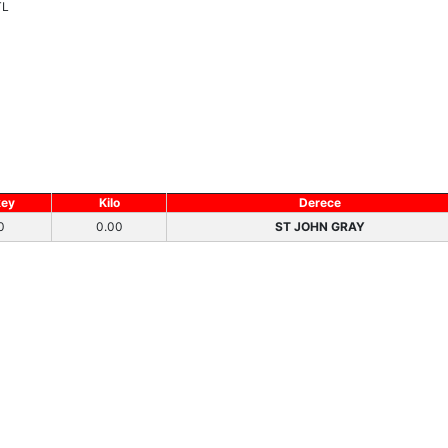
TL
key
Kilo
Derece
0
0.00
ST JOHN GRAY