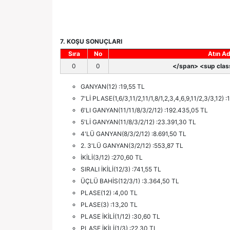
7. KOŞU SONUÇLARI
Sıra
No
Atın Ad
0
0
</span> <sup class
GANYAN(12) :19,55 TL
7'Lİ PLASE(1,6/3,11/2,11/1,8/1,2,3,4,6,9,11/2,3/3,12) 
6'LI GANYAN(11/11/8/3/2/12) :192.435,05 TL
5'Lİ GANYAN(11/8/3/2/12) :23.391,30 TL
4'LÜ GANYAN(8/3/2/12) :8.691,50 TL
2. 3'LÜ GANYAN(3/2/12) :553,87 TL
İKİLİ(3/12) :270,60 TL
SIRALI İKİLİ(12/3) :741,55 TL
ÜÇLÜ BAHİS(12/3/1) :3.364,50 TL
PLASE(12) :4,00 TL
PLASE(3) :13,20 TL
PLASE İKİLİ(1/12) :30,60 TL
PLASE İKİLİ(1/3) :22,30 TL