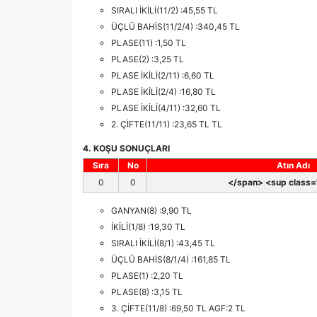
SIRALI İKİLİ(11/2) :45,55 TL
ÜÇLÜ BAHİS(11/2/4) :340,45 TL
PLASE(11) :1,50 TL
PLASE(2) :3,25 TL
PLASE İKİLİ(2/11) :6,60 TL
PLASE İKİLİ(2/4) :16,80 TL
PLASE İKİLİ(4/11) :32,60 TL
2. ÇİFTE(11/11) :23,65 TL TL
4. KOŞU SONUÇLARI
Sıra
No
Atın Adı
0
0
</span> <sup class='
GANYAN(8) :9,90 TL
İKİLİ(1/8) :19,30 TL
SIRALI İKİLİ(8/1) :43,45 TL
ÜÇLÜ BAHİS(8/1/4) :161,85 TL
PLASE(1) :2,20 TL
PLASE(8) :3,15 TL
3. ÇİFTE(11/8) :69,50 TL AGF:2 TL