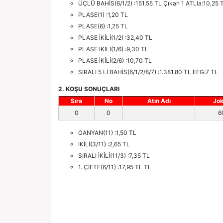
ÜÇLÜ BAHİS(6/1/2) :151,55 TL Çıkan 1 ATLla:10,25 
PLASE(1) :1,20 TL
PLASE(6) :1,25 TL
PLASE İKİLİ(1/2) :32,40 TL
PLASE İKİLİ(1/6) :9,30 TL
PLASE İKİLİ(2/6) :10,70 TL
SIRALI 5 Lİ BAHİS(6/1/2/8/7) :1.381,80 TL EFG:7 TL
2. KOŞU SONUÇLARI
Sıra
No
Atın Adı
Jo
0
0
6
GANYAN(11) :1,50 TL
İKİLİ(3/11) :2,65 TL
SIRALI İKİLİ(11/3) :7,35 TL
1. ÇİFTE(6/11) :17,95 TL TL