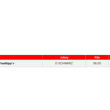
Jokey
Kilo
tooltipp'>
D SCHWARZ
56.00