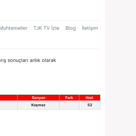
Muhtemeller
TJK TV İzle
Blog
İletişim
ış sonuçları anlık olarak
Ganyan
Fark
Hnd.
Koşmaz
52