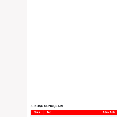
5. KOŞU SONUÇLARI
Sıra
No
Atın Adı