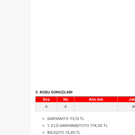
3. KOŞU SONUÇLARI
Sıra
No
Atın Adı
Jok
0
0
5
GANYAN(11) :13,15 TL
1. 3'LÜ GANYAN(6/11/11) :174,30 TL
İKİLİ(2/11) :15,45 TL