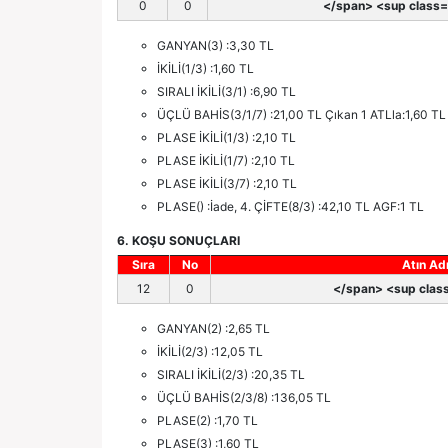
0
0
</span> <sup class='
GANYAN(3) :3,30 TL
İKİLİ(1/3) :1,60 TL
SIRALI İKİLİ(3/1) :6,90 TL
ÜÇLÜ BAHİS(3/1/7) :21,00 TL Çıkan 1 ATLla:1,60 TL
PLASE İKİLİ(1/3) :2,10 TL
PLASE İKİLİ(1/7) :2,10 TL
PLASE İKİLİ(3/7) :2,10 TL
PLASE() :İade, 4. ÇİFTE(8/3) :42,10 TL AGF:1 TL
6. KOŞU SONUÇLARI
Sıra
No
Atın Ad
12
0
</span> <sup class
GANYAN(2) :2,65 TL
İKİLİ(2/3) :12,05 TL
SIRALI İKİLİ(2/3) :20,35 TL
ÜÇLÜ BAHİS(2/3/8) :136,05 TL
PLASE(2) :1,70 TL
PLASE(3) :1,60 TL