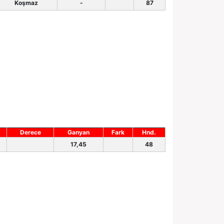
Koşmaz
-
87
Derece
Ganyan
Fark
Hnd.
17,45
48