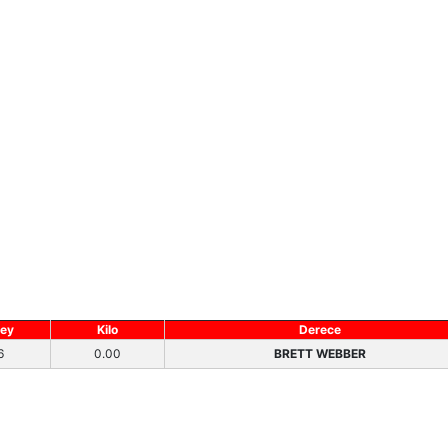
ey
Kilo
Derece
6
0.00
BRETT WEBBER