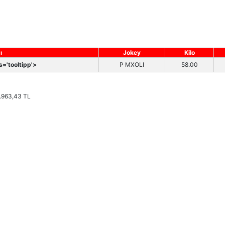
ı
Jokey
Kilo
='tooltipp'>
P MXOLI
58.00
:1.963,43 TL