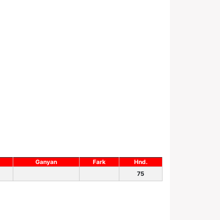
Ganyan
Fark
Hnd.
75