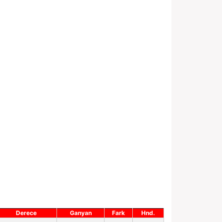
Derece
Ganyan
Fark
Hnd.