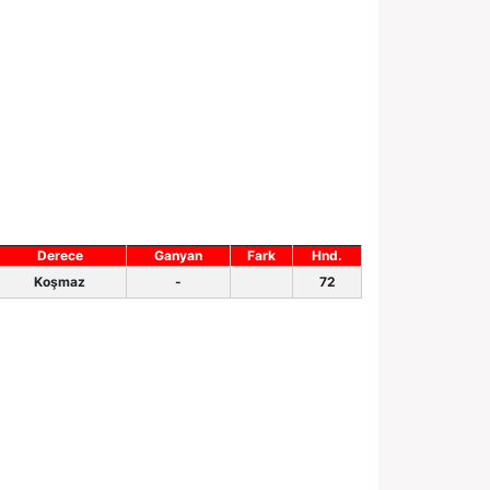
Derece
Ganyan
Fark
Hnd.
Koşmaz
-
72