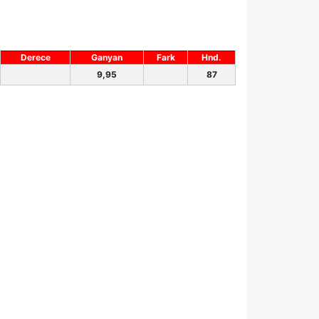
Derece
Ganyan
Fark
Hnd.
9,95
87