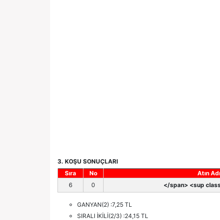
3. KOŞU SONUÇLARI
Sıra
No
Atın Ad
6
0
</span> <sup class
GANYAN(2) :7,25 TL
SIRALI İKİLİ(2/3) :24,15 TL