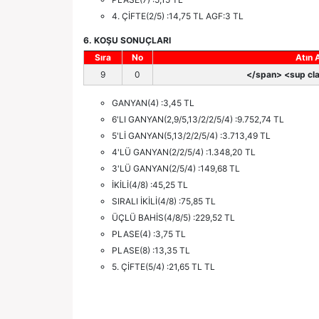
4. ÇİFTE(2/5) :14,75 TL AGF:3 TL
6. KOŞU SONUÇLARI
Sıra
No
Atın 
9
0
</span> <sup cla
GANYAN(4) :3,45 TL
6'LI GANYAN(2,9/5,13/2/2/5/4) :9.752,74 TL
5'Lİ GANYAN(5,13/2/2/5/4) :3.713,49 TL
4'LÜ GANYAN(2/2/5/4) :1.348,20 TL
3'LÜ GANYAN(2/5/4) :149,68 TL
İKİLİ(4/8) :45,25 TL
SIRALI İKİLİ(4/8) :75,85 TL
ÜÇLÜ BAHİS(4/8/5) :229,52 TL
PLASE(4) :3,75 TL
PLASE(8) :13,35 TL
5. ÇİFTE(5/4) :21,65 TL TL