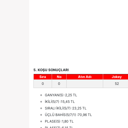
5. KOŞU SONUÇLARI
Sıra
No
Atın Adı
Jokey
0
0
52
GANYAN(5) :2,25 TL
İKİLİ(5/7) :15,45 TL
SIRALI İKİLİ(5/7) :23,25 TL
ÜÇLÜ BAHİS(5/7/1) :70,96 TL
PLASE(5) :1,80 TL
PLASE(7) :5,15 TL