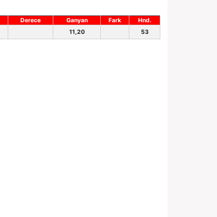
Derece
Ganyan
Fark
Hnd.
11,20
53