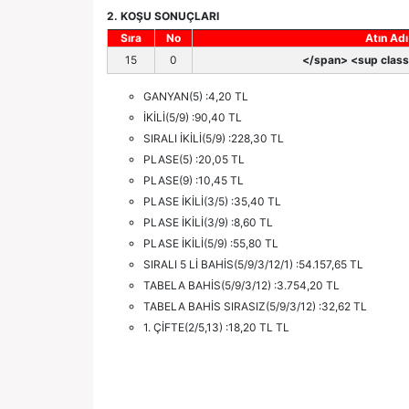
2. KOŞU SONUÇLARI
Sıra
No
Atın Adı
15
0
</span> <sup class=
GANYAN(5) :4,20 TL
İKİLİ(5/9) :90,40 TL
SIRALI İKİLİ(5/9) :228,30 TL
PLASE(5) :20,05 TL
PLASE(9) :10,45 TL
PLASE İKİLİ(3/5) :35,40 TL
PLASE İKİLİ(3/9) :8,60 TL
PLASE İKİLİ(5/9) :55,80 TL
SIRALI 5 Lİ BAHİS(5/9/3/12/1) :54.157,65 TL
TABELA BAHİS(5/9/3/12) :3.754,20 TL
TABELA BAHİS SIRASIZ(5/9/3/12) :32,62 TL
1. ÇİFTE(2/5,13) :18,20 TL TL