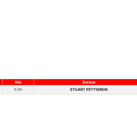
Kilo
Derece
0.00
STUART PETTIGREW