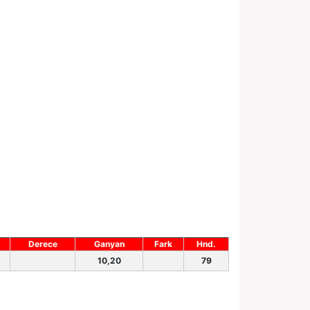
Derece
Ganyan
Fark
Hnd.
10,20
79