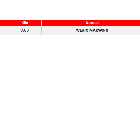
Kilo
Derece
0.00
WEIHO MARWING
L