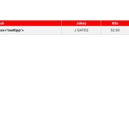
Adı
Jokey
Kilo
ss='tooltipp'>
J GATES
52.50