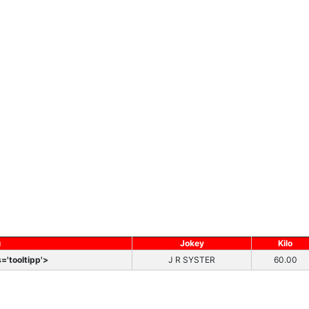
ı
Jokey
Kilo
='tooltipp'>
J R SYSTER
60.00