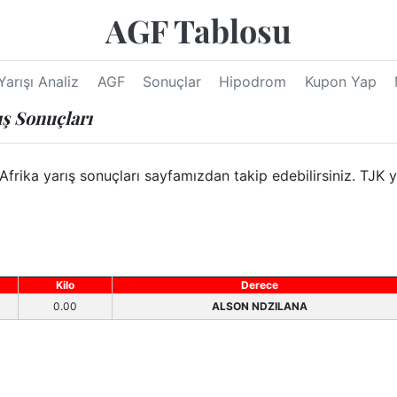
AGF Tablosu
Yarışı Analiz
AGF
Sonuçlar
Hipodrom
Kupon Yap
ış Sonuçları
rika yarış sonuçları sayfamızdan takip edebilirsiniz. TJK ya
Kilo
Derece
0.00
ALSON NDZILANA