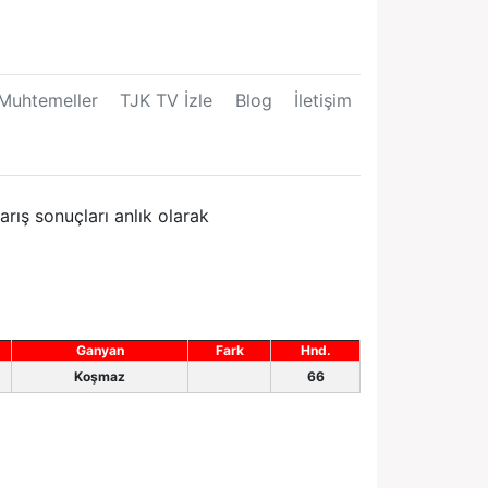
Muhtemeller
TJK TV İzle
Blog
İletişim
rış sonuçları anlık olarak
Ganyan
Fark
Hnd.
Koşmaz
66