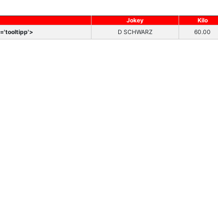
Jokey
Kilo
'tooltipp'>
D SCHWARZ
60.00