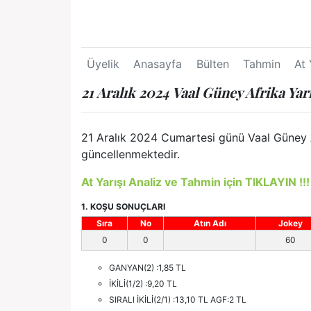
Üyelik
Anasayfa
Bülten
Tahmin
At 
21 Aralık 2024 Vaal Güney Afrika Yar
21 Aralık 2024 Cumartesi günü Vaal Güney Af
güncellenmektedir.
At Yarışı Analiz ve Tahmin için TIKLAYIN !!!
1. KOŞU SONUÇLARI
Sıra
No
Atın Adı
Jokey
0
0
60
GANYAN(2) :1,85 TL
İKİLİ(1/2) :9,20 TL
SIRALI İKİLİ(2/1) :13,10 TL AGF:2 TL