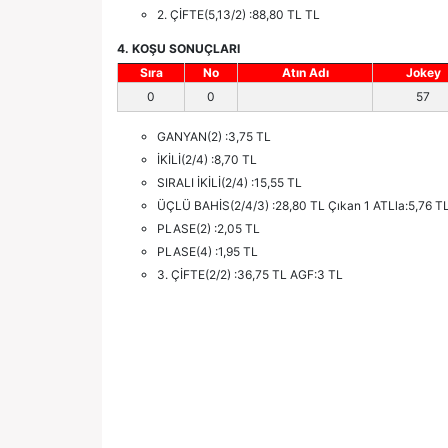
2. ÇİFTE(5,13/2) :88,80 TL TL
4. KOŞU SONUÇLARI
Sıra
No
Atın Adı
Jokey
0
0
57
GANYAN(2) :3,75 TL
İKİLİ(2/4) :8,70 TL
SIRALI İKİLİ(2/4) :15,55 TL
ÜÇLÜ BAHİS(2/4/3) :28,80 TL Çıkan 1 ATLla:5,76 T
PLASE(2) :2,05 TL
PLASE(4) :1,95 TL
3. ÇİFTE(2/2) :36,75 TL AGF:3 TL