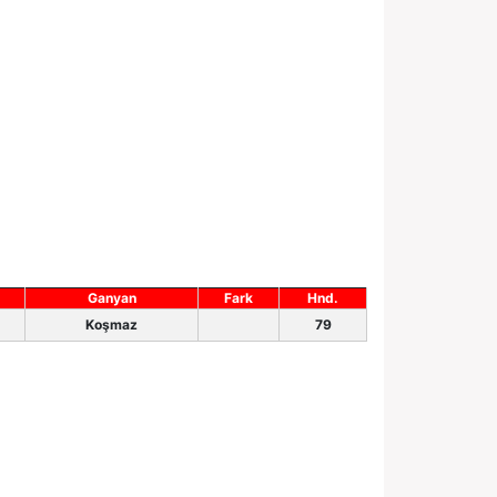
Ganyan
Fark
Hnd.
Koşmaz
79