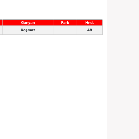
Ganyan
Fark
Hnd.
Koşmaz
48