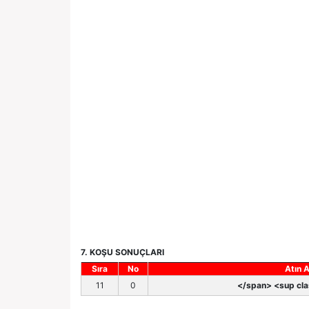
7. KOŞU SONUÇLARI
Sıra
No
Atın A
11
0
</span> <sup cla