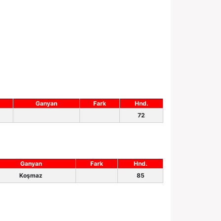
Ganyan
Fark
Hnd.
72
Ganyan
Fark
Hnd.
Koşmaz
85