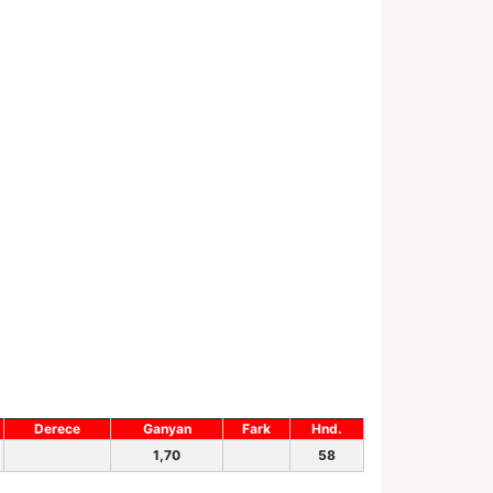
Derece
Ganyan
Fark
Hnd.
1,70
58