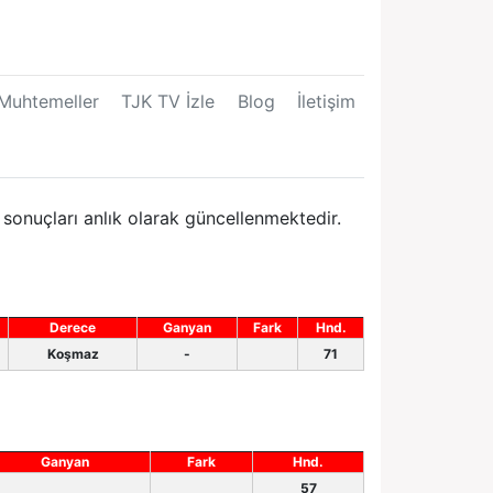
Muhtemeller
TJK TV İzle
Blog
İletişim
sonuçları anlık olarak güncellenmektedir.
Derece
Ganyan
Fark
Hnd.
Koşmaz
-
71
Ganyan
Fark
Hnd.
57