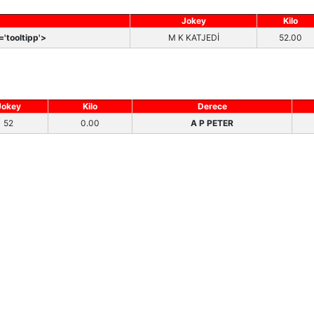
Jokey
Kilo
'tooltipp'>
M K KATJEDİ
52.00
Jokey
Kilo
Derece
52
0.00
A P PETER