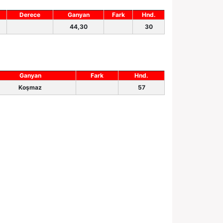
Derece
Ganyan
Fark
Hnd.
44,30
30
Ganyan
Fark
Hnd.
Koşmaz
57