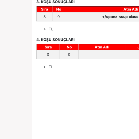
3. KOŞU SONUÇLARI
Sıra
No
Atın Adı
8
0
</span> <sup class=
TL
4. KOŞU SONUÇLARI
Sıra
No
Atın Adı
0
0
TL