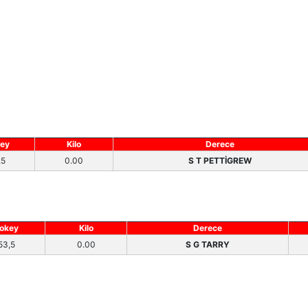
ey
Kilo
Derece
,5
0.00
S T PETTİGREW
okey
Kilo
Derece
53,5
0.00
S G TARRY