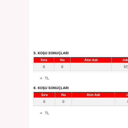
5. KOŞU SONUÇLARI
Sıra
No
Atın Adı
Jok
0
0
57
TL
6. KOŞU SONUÇLARI
Sıra
No
Atın Adı
J
0
0
TL