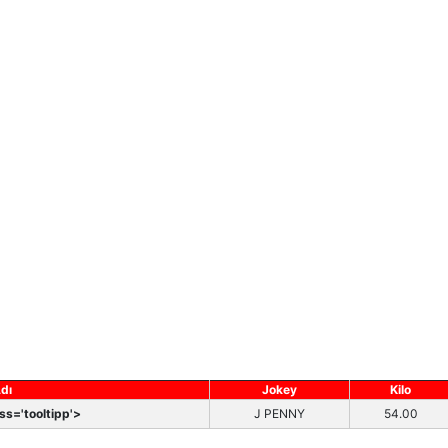
dı
Jokey
Kilo
ss='tooltipp'>
J PENNY
54.00