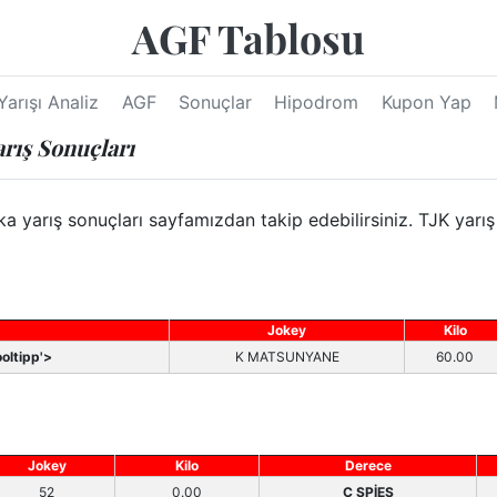
AGF Tablosu
Yarışı Analiz
AGF
Sonuçlar
Hipodrom
Kupon Yap
arış Sonuçları
 yarış sonuçları sayfamızdan takip edebilirsiniz. TJK yarış 
Jokey
Kilo
oltipp'>
K MATSUNYANE
60.00
Jokey
Kilo
Derece
52
0.00
C SPİES