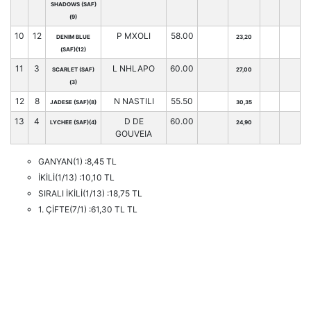
SHADOWS (SAF)
(9)
10
12
P MXOLI
58.00
DENIM BLUE
23,20
(SAF)(12)
11
3
L NHLAPO
60.00
SCARLET (SAF)
27,00
(3)
12
8
N NASTILI
55.50
JADESE (SAF)(8)
30,35
13
4
D DE
60.00
LYCHEE (SAF)(4)
24,90
GOUVEIA
GANYAN(1) :8,45 TL
İKİLİ(1/13) :10,10 TL
SIRALI İKİLİ(1/13) :18,75 TL
1. ÇİFTE(7/1) :61,30 TL TL