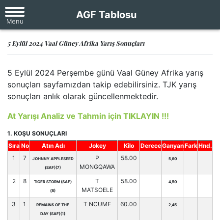
AGF Tablosu
5 Eylül 2024 Vaal Güney Afrika Yarış Sonuçları
5 Eylül 2024 Perşembe günü Vaal Güney Afrika yarış
sonuçları sayfamızdan takip edebilirsiniz. TJK yarış
sonuçları anlık olarak güncellenmektedir.
At Yarışı Analiz ve Tahmin için TIKLAYIN !!!
1. KOŞU SONUÇLARI
Sıra
No
Atın Adı
Jokey
Kilo
Derece
Ganyan
Fark
Hnd.
1
7
P
58.00
JOHNNY APPLESEED
5,60
MONGQAWA
(SAF)(7)
2
8
T
58.00
TIGER STORM (SAF)
4,50
MATSOELE
(8)
3
1
T NCUME
60.00
REMAINS OF THE
2,45
DAY (SAF)(1)