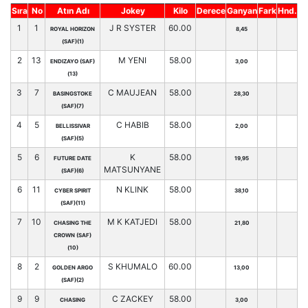
Sıra
No
Atın Adı
Jokey
Kilo
Derece
Ganyan
Fark
Hnd.
1
1
J R SYSTER
60.00
ROYAL HORIZON
8,45
(SAF)(1)
2
13
M YENI
58.00
ENDIZAYO (SAF)
3,00
(13)
3
7
C MAUJEAN
58.00
BASINGSTOKE
28,30
(SAF)(7)
4
5
C HABIB
58.00
BELLISSIVAR
2,00
(SAF)(5)
5
6
K
58.00
FUTURE DATE
19,95
MATSUNYANE
(SAF)(6)
6
11
N KLINK
58.00
CYBER SPIRIT
38,10
(SAF)(11)
7
10
M K KATJEDI
58.00
CHASING THE
21,80
CROWN (SAF)
(10)
8
2
S KHUMALO
60.00
GOLDEN ARGO
13,00
(SAF)(2)
9
9
C ZACKEY
58.00
CHASING
3,00