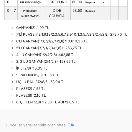
0
1
J GREYLING
60.00
PRESLEY (SAF)(1)
Koşmaz
-
0
7
D DE
53.50
PROFESSOR
Koşmaz
-
GOUVEIA
SNAPE (SAF)(7)
GANYAN(2) :1,90 TL
7'Lİ PLASE(7,8/1,9,13/2,3,5,6,7,8,9,10/1,3,5,7/2,3/2,4/2,8) :273,70 TL
6'LI GANYAN(1/3,7/1/2/4/2,8) :10.610,36 TL
5'Lİ GANYAN(3,7/1/2/4/2,8) :1.263,75 TL
4'LÜ GANYAN(1/2/4/2,8) :492,85 TL
2. 3'LÜ GANYAN(2/4/2,8) :158,62 TL
İKİLİ(2/8) :10,35 TL
SIRALI İKİLİ(2/8) :13,60 TL
ÜÇLÜ BAHİS(2/8/6) :58,04 TL
PLASE(2) :1,55 TL
PLASE(8) :2,10 TL
6. ÇİFTE(4/2,8) :12,50 TL AGF:3,6,9 TL
Güncel at yarışı tahmin oran sitesi
TJK