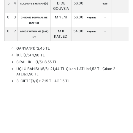
5
4
D DE
56.00
SOLDIER'S EYE (SAF)(4)
4,95
GOUVEIA
0
3
M YENI
56.00
CHROME TOURMALINE
Koşmaz
-
(SAF)(3)
0
7
M K
54.00
WINGS WITHIN ME (SAF)
Koşmaz
-
KATJEDI
(7)
GANYAN(1) :2,45 TL
İKİLİ(1/5) :1,90 TL
SIRALI İKİLİ(1/5) :8,55 TL
ÜÇLÜ BAHİS(1/5/6) :21,44 TL Çıkan 1 ATLla:1,52 TL Çıkan 2
ATLla:1,96 TL
3. ÇİFTE(3/1) :17,15 TL AGF:5 TL