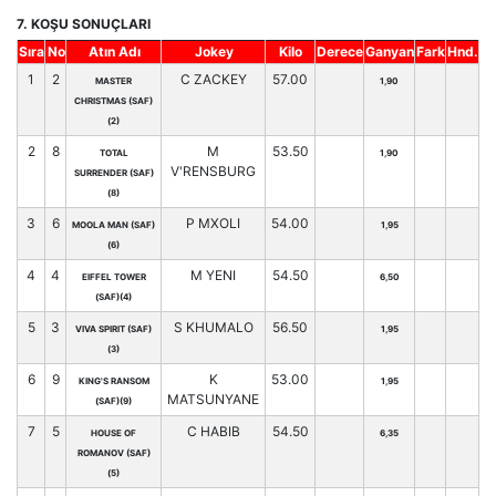
7. KOŞU SONUÇLARI
Sıra
No
Atın Adı
Jokey
Kilo
Derece
Ganyan
Fark
Hnd.
1
2
C ZACKEY
57.00
MASTER
1,90
CHRISTMAS (SAF)
(2)
2
8
M
53.50
TOTAL
1,90
V'RENSBURG
SURRENDER (SAF)
(8)
3
6
P MXOLI
54.00
MOOLA MAN (SAF)
1,95
(6)
4
4
M YENI
54.50
EIFFEL TOWER
6,50
(SAF)(4)
5
3
S KHUMALO
56.50
VIVA SPIRIT (SAF)
1,95
(3)
6
9
K
53.00
KING'S RANSOM
1,95
MATSUNYANE
(SAF)(9)
7
5
C HABIB
54.50
HOUSE OF
6,35
ROMANOV (SAF)
(5)