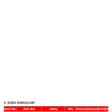
5. KOŞU SONUÇLARI
Sıra
No
Atın Adı
Jokey
Kilo
Derece
Ganyan
Fark
Hnd