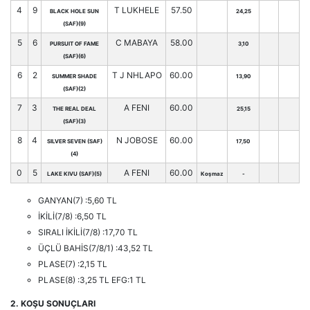
4
9
T LUKHELE
57.50
BLACK HOLE SUN
24,25
(SAF)(9)
5
6
C MABAYA
58.00
PURSUIT OF FAME
3,10
(SAF)(6)
6
2
T J NHLAPO
60.00
SUMMER SHADE
13,90
(SAF)(2)
7
3
A FENI
60.00
THE REAL DEAL
25,15
(SAF)(3)
8
4
N JOBOSE
60.00
SILVER SEVEN (SAF)
17,50
(4)
0
5
A FENI
60.00
LAKE KIVU (SAF)(5)
Koşmaz
-
GANYAN(7) :5,60 TL
İKİLİ(7/8) :6,50 TL
SIRALI İKİLİ(7/8) :17,70 TL
ÜÇLÜ BAHİS(7/8/1) :43,52 TL
PLASE(7) :2,15 TL
PLASE(8) :3,25 TL EFG:1 TL
2. KOŞU SONUÇLARI