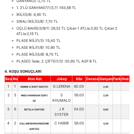
GANYAN(3) :2,70 TL
1. 3'LÜ GANYAN(7/1/3,7) :163,68 TL
İKİLİ(3/8) :4,90 TL
SIRALI İKİLİ(3/8) :7,70 TL
ÜÇLÜ BAHİS(3/8/1) :26,52 TL Çıkan 1 ATLla:3,92 TL Çıkan 2
ATLla:2,16 TL
PLASE İKİLİ(1/3) :15,40 TL
PLASE İKİLİ(1/8) :10,90 TL
PLASE İKİLİ(3/8) :8,70 TL
PLASE() :İade, 2. ÇİFTE(1/3) :30,60 TL AGF:8 TL
4. KOŞU SONUÇLARI
Sıra
No
Atın Adı
Jokey
Kilo
Derece
Ganyan
Fark
Hnd.
1
1
G LERENA
60.00
GIMME A SHOT (SAF)(1)
2,45
2
5
S
56.00
MISS HANNIGAN (SAF)
2,50
KHUMALO
(5)
3
6
J R
54.00
BETULA (SAF)(6)
9,85
SYSTER
4
2
C HABIB
56.00
CALLMEWHENUNEEDME
4,30
(SAF)(2)