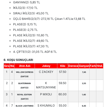
GANYAN(2) :5,85 TL
İKİLİ(2/3) :17,10 TL
SIRALI İKİLİ(2/3) :45,00 TL
ÜÇLÜ BAHİS(2/3/7) :272,16 TL Çıkan 1 ATLla:13,68 TL
PLASE(2) :5,15 TL
PLASE(3) :2,75 TL
PLASE İKİLİ(2/3) :10,60 TL
PLASE İKİLİ(2/7) :49,60 TL
PLASE İKİLİ(3/7) :47,30 TL
4. ÇİFTE(1/2) :31,05 TL AGF:6 TL
6. KOŞU SONUÇLARI
Sıra
No
Atın Adı
Jokey
Kilo
Derece
Ganyan
Fark
Hnd.
1
4
C ZACKEY
57.50
WILLOW EXPRESS
7,45
(SAF)(4)
2
2
K
59.50
QUATERMAIN
3,55
MATSUNYANE
(SAF)(2)
3
1
P MXOLI
60.00
ROYAL EDITION
1,40
(SAF)(1)
4
7
S KHUMALO
55.00
BLACK LIGHTNING
6,45