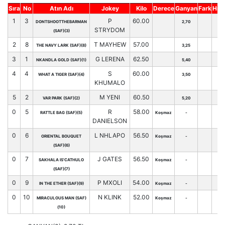
Sıra
No
Atın Adı
Jokey
Kilo
Derece
Ganyan
Fark
Hnd
1
3
P
60.00
DONTSHOOTTHEBARMAN
2,70
STRYDOM
(SAF)(3)
2
8
T MAYHEW
57.00
THE NAVY LARK (SAF)(8)
3,25
3
1
G LERENA
62.50
NKANDLA GOLD (SAF)(1)
5,40
4
4
S
60.00
WHAT A TIGER (SAF)(4)
3,50
KHUMALO
5
2
M YENI
60.50
VAR PARK (SAF)(2)
5,20
0
5
R
58.00
RATTLE BAG (SAF)(5)
Koşmaz
-
DANIELSON
0
6
L NHLAPO
56.50
ORIENTAL BOUQUET
Koşmaz
-
(SAF)(6)
0
7
J GATES
56.50
SAKHALA IS'CATHULO
Koşmaz
-
(SAF)(7)
0
9
P MXOLI
54.00
IN THE ETHER (SAF)(9)
Koşmaz
-
0
10
N KLINK
52.00
MIRACULOUS MAN (SAF)
Koşmaz
-
(10)