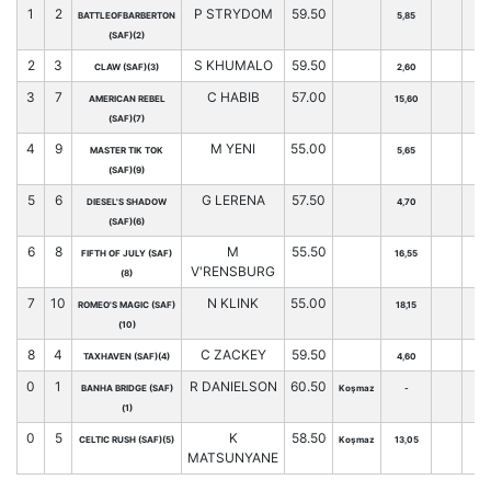
1
2
P STRYDOM
59.50
BATTLEOFBARBERTON
5,85
(SAF)(2)
2
3
S KHUMALO
59.50
CLAW (SAF)(3)
2,60
3
7
C HABIB
57.00
AMERICAN REBEL
15,60
(SAF)(7)
4
9
M YENI
55.00
MASTER TIK TOK
5,65
(SAF)(9)
5
6
G LERENA
57.50
DIESEL'S SHADOW
4,70
(SAF)(6)
6
8
M
55.50
FIFTH OF JULY (SAF)
16,55
V'RENSBURG
(8)
7
10
N KLINK
55.00
ROMEO'S MAGIC (SAF)
18,15
(10)
8
4
C ZACKEY
59.50
TAXHAVEN (SAF)(4)
4,60
0
1
R DANIELSON
60.50
BANHA BRIDGE (SAF)
Koşmaz
-
(1)
0
5
K
58.50
CELTIC RUSH (SAF)(5)
Koşmaz
13,05
MATSUNYANE