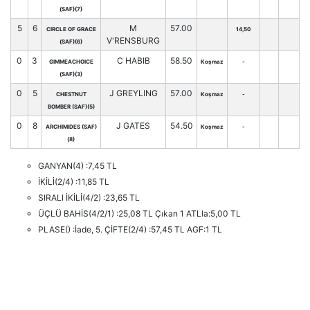
(SAF)(7)
5
6
M
57.00
CIRCLE OF GRACE
14,50
V'RENSBURG
(SAF)(6)
0
3
C HABIB
58.50
GIMMEACHOICE
Koşmaz
-
(SAF)(3)
0
5
J GREYLING
57.00
CHESTNUT
Koşmaz
-
BOMBER (SAF)(5)
0
8
J GATES
54.50
ARCHIMIDES (SAF)
Koşmaz
-
(8)
GANYAN(4) :7,45 TL
İKİLİ(2/4) :11,85 TL
SIRALI İKİLİ(4/2) :23,65 TL
ÜÇLÜ BAHİS(4/2/1) :25,08 TL Çıkan 1 ATLla:5,00 TL
PLASE() :İade, 5. ÇİFTE(2/4) :57,45 TL AGF:1 TL