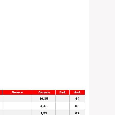
Derece
Ganyan
Fark
Hnd.
16,85
44
4,40
63
1,95
62