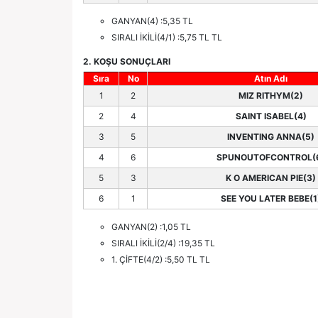
GANYAN(4) :5,35 TL
SIRALI İKİLİ(4/1) :5,75 TL TL
2. KOŞU SONUÇLARI
Sıra
No
Atın Adı
1
2
MIZ RITHYM(2)
2
4
SAINT ISABEL(4)
3
5
INVENTING ANNA(5)
4
6
SPUNOUTOFCONTROL(
5
3
K O AMERICAN PIE(3)
6
1
SEE YOU LATER BEBE(1
GANYAN(2) :1,05 TL
SIRALI İKİLİ(2/4) :19,35 TL
1. ÇİFTE(4/2) :5,50 TL TL