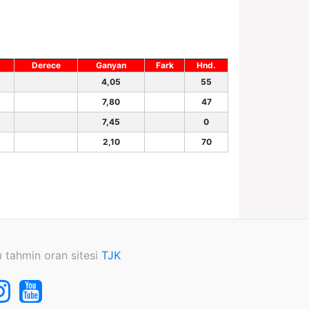
Derece
Ganyan
Fark
Hnd.
4,05
55
7,80
47
7,45
0
2,10
70
ı tahmin oran sitesi
TJK