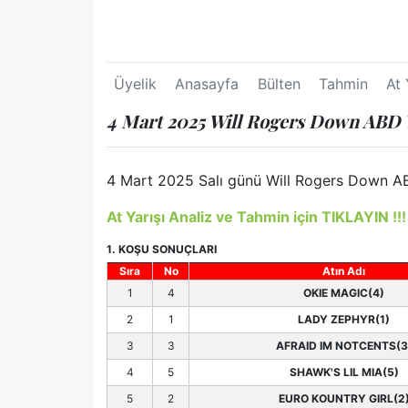
Üyelik
Anasayfa
Bülten
Tahmin
At 
4 Mart 2025 Will Rogers Down ABD Y
4 Mart 2025 Salı günü Will Rogers Down ABD 
At Yarışı Analiz ve Tahmin için TIKLAYIN !!!
1. KOŞU SONUÇLARI
Sıra
No
Atın Adı
1
4
OKIE MAGIC(4)
2
1
LADY ZEPHYR(1)
3
3
AFRAID IM NOTCENTS(3
4
5
SHAWK'S LIL MIA(5)
5
2
EURO KOUNTRY GIRL(2