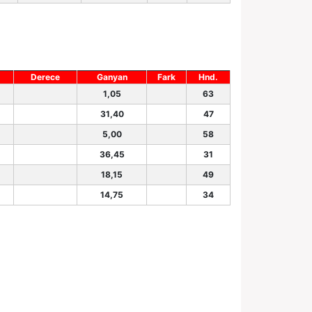
Derece
Ganyan
Fark
Hnd.
1,05
63
31,40
47
5,00
58
36,45
31
18,15
49
14,75
34