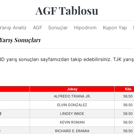
AGF Tablosu
Yarışı Analiz
AGF
Sonuçlar
Hipodrom
Kupon Yap
arış Sonuçları
yarış sonuçları sayfamızdan takip edebilirsiniz. TJK yarış 
Jokey
Kilo
ALFREDO TRIANA JR.
56.50
ELVIN GONZALEZ
56.50
)
LINDEY WADE
56.50
KEVIN ROMAN
56.50
)
RICHARD E. ERAMIA
56.50