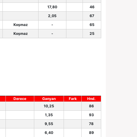
17,80
46
2,05
67
Koşmaz
-
65
Koşmaz
-
25
Derece
Ganyan
Fark
Hnd.
10,25
86
1,35
93
9,55
78
6,40
89