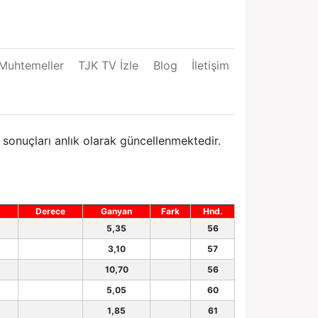
Muhtemeller
TJK TV İzle
Blog
İletişim
sonuçları anlık olarak güncellenmektedir.
Derece
Ganyan
Fark
Hnd.
5,35
56
3,10
57
10,70
56
5,05
60
1,85
61