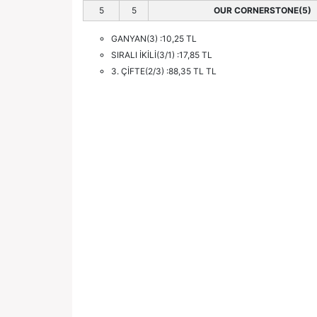
5
5
OUR CORNERSTONE(5)
GANYAN(3) :10,25 TL
SIRALI İKİLİ(3/1) :17,85 TL
3. ÇİFTE(2/3) :88,35 TL TL