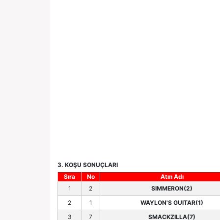
3. KOŞU SONUÇLARI
Sıra
No
Atın Adı
1
2
SIMMERON(2)
2
1
WAYLON'S GUITAR(1)
3
7
SMACKZILLA(7)