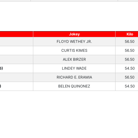
Jokey
Kilo
FLOYD WETHEY JR.
56.50
CURTIS KIMES
56.50
ALEX BIRZER
56.50
6)
LINDEY WADE
54.50
RICHARD E. ERAMIA
56.50
)
BELEN QUINONEZ
54.50