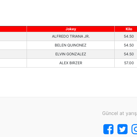
Jokey
Kilo
ALFREDO TRIANA JR.
54.50
BELEN QUINONEZ
54.50
ELVIN GONZALEZ
54.50
ALEX BIRZER
57.00
Güncel at yarış