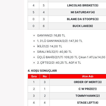
4
5
LINCOLNS BRISKET(5)
5
4
MI SATURDAY(4)
0
3
BLAME DA STOOPS(3)
0
6
BUCK LAKE(6)
GANYAN(2) :16,85 TL
1. 3'LÜ GANYAN(4/2/2) :147,30 TL
İKİLİ(1/2) :14,00 TL
SIRALI İKİLİ(2/1) :40,90 TL
ÜÇLÜ BAHİS(2/1/7) :109,20 TL Çıkan 1 ATLla:14,00 
2. ÇİFTE(2/2) :40,25 TL AGF:4 TL
4. KOŞU SONUÇLARI
Sıra
No
Atın Adı
1
3
ORDER OF MERIT(3)
2
1
C W PRIZE(1)
3
2
TOMMYHAWK(2)
4
4
STAGE LEFT(4)