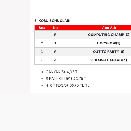
5. KOŞU SONUÇLARI
Sıra
No
Atın Adı
1
5
COMPUTING CHAMP(5)
2
1
DOCSBOW(1)
3
6
OUT TO PARTY(6)
4
4
STRAIGHT AHEAD(4)
GANYAN(5) :4,05 TL
SIRALI İKİLİ(5/1) :23,75 TL
4. ÇİFTE(3/5) :66,70 TL TL