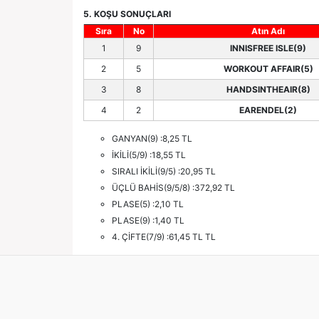
5. KOŞU SONUÇLARI
Sıra
No
Atın Adı
1
9
INNISFREE ISLE(9)
2
5
WORKOUT AFFAIR(5)
3
8
HANDSINTHEAIR(8)
4
2
EARENDEL(2)
GANYAN(9) :8,25 TL
İKİLİ(5/9) :18,55 TL
SIRALI İKİLİ(9/5) :20,95 TL
ÜÇLÜ BAHİS(9/5/8) :372,92 TL
PLASE(5) :2,10 TL
PLASE(9) :1,40 TL
4. ÇİFTE(7/9) :61,45 TL TL