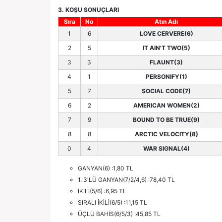
3. KOŞU SONUÇLARI
Sıra
No
Atın Adı
1
6
LOVE CERVERE(6)
2
5
IT AIN'T TWO(5)
3
3
FLAUNT(3)
4
1
PERSONIFY(1)
5
7
SOCIAL CODE(7)
6
2
AMERICAN WOMEN(2)
7
9
BOUND TO BE TRUE(9)
8
8
ARCTIC VELOCITY(8)
0
4
WAR SIGNAL(4)
GANYAN(6) :1,80 TL
1. 3'LÜ GANYAN(7/2/4,6) :78,40 TL
İKİLİ(5/6) :6,95 TL
SIRALI İKİLİ(6/5) :11,15 TL
ÜÇLÜ BAHİS(6/5/3) :45,85 TL