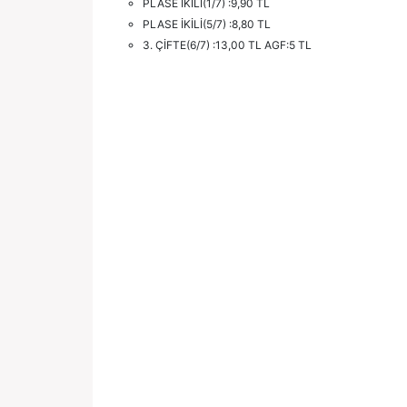
PLASE İKİLİ(1/7) :9,90 TL
PLASE İKİLİ(5/7) :8,80 TL
3. ÇİFTE(6/7) :13,00 TL AGF:5 TL