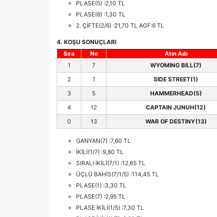
PLASE(5) :2,10 TL
PLASE(6) :1,30 TL
2. ÇİFTE(2/6) :21,70 TL AGF:6 TL
4. KOŞU SONUÇLARI
Sıra
No
Atın Adı
1
7
WYOMING BILL(7)
2
1
SIDE STREET(1)
3
5
HAMMERHEAD(5)
4
12
CAPTAIN JUNUH(12)
0
13
WAR OF DESTINY(13)
GANYAN(7) :7,60 TL
İKİLİ(1/7) :9,80 TL
SIRALI İKİLİ(7/1) :12,65 TL
ÜÇLÜ BAHİS(7/1/5) :114,45 TL
PLASE(1) :3,30 TL
PLASE(7) :2,95 TL
PLASE İKİLİ(1/5) :7,30 TL