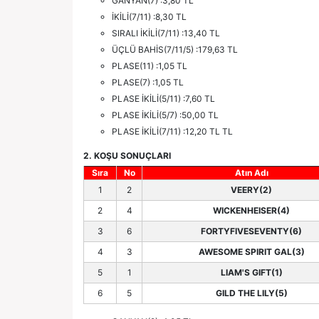
GANYAN(7) :3,80 TL
İKİLİ(7/11) :8,30 TL
SIRALI İKİLİ(7/11) :13,40 TL
ÜÇLÜ BAHİS(7/11/5) :179,63 TL
PLASE(11) :1,05 TL
PLASE(7) :1,05 TL
PLASE İKİLİ(5/11) :7,60 TL
PLASE İKİLİ(5/7) :50,00 TL
PLASE İKİLİ(7/11) :12,20 TL TL
2. KOŞU SONUÇLARI
Sıra
No
Atın Adı
1
2
VEERY(2)
2
4
WICKENHEISER(4)
3
6
FORTYFIVESEVENTY(6)
4
3
AWESOME SPIRIT GAL(3)
5
1
LIAM'S GIFT(1)
6
5
GILD THE LILY(5)