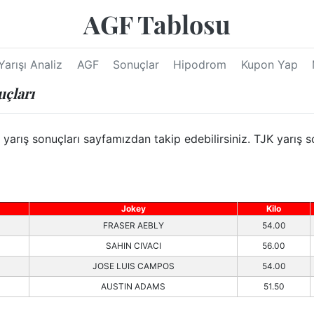
AGF Tablosu
Yarışı Analiz
AGF
Sonuçlar
Hipodrom
Kupon Yap
uçları
ış sonuçları sayfamızdan takip edebilirsiniz. TJK yarış so
Jokey
Kilo
FRASER AEBLY
54.00
SAHIN CIVACI
56.00
JOSE LUIS CAMPOS
54.00
AUSTIN ADAMS
51.50