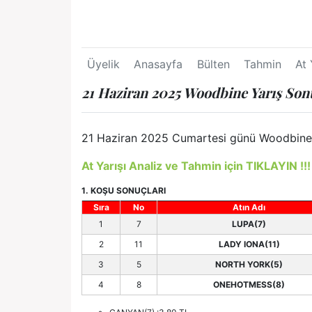
Üyelik
Anasayfa
Bülten
Tahmin
At 
21 Haziran 2025 Woodbine Yarış Son
21 Haziran 2025 Cumartesi günü Woodbine yar
At Yarışı Analiz ve Tahmin için TIKLAYIN !!!
1. KOŞU SONUÇLARI
Sıra
No
Atın Adı
1
7
LUPA(7)
2
11
LADY IONA(11)
3
5
NORTH YORK(5)
4
8
ONEHOTMESS(8)