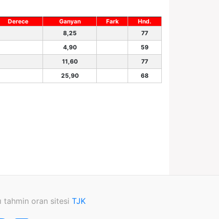
Derece
Ganyan
Fark
Hnd.
8,25
77
4,90
59
11,60
77
25,90
68
ı tahmin oran sitesi
TJK