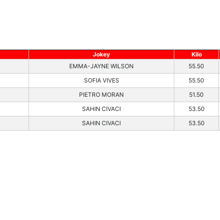
Jokey
Kilo
EMMA-JAYNE WILSON
55.50
SOFIA VIVES
55.50
PIETRO MORAN
51.50
SAHIN CIVACI
53.50
SAHIN CIVACI
53.50