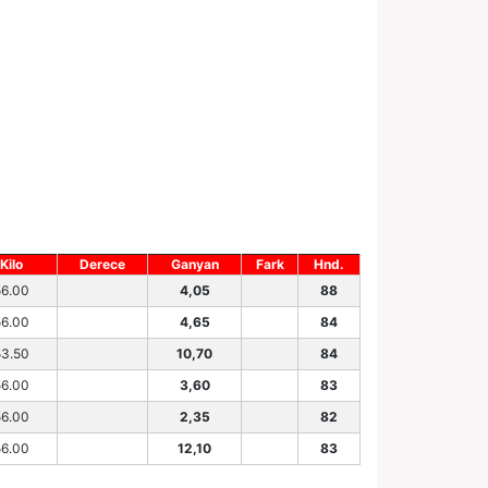
Kilo
Derece
Ganyan
Fark
Hnd.
56.00
4,05
88
56.00
4,65
84
53.50
10,70
84
56.00
3,60
83
56.00
2,35
82
56.00
12,10
83