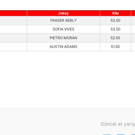
Jokey
Kilo
FRASER AEBLY
53.50
SOFIA VIVES
53.50
PIETRO MORAN
52.50
AUSTIN ADAMS
51.50
Güncel at yarış