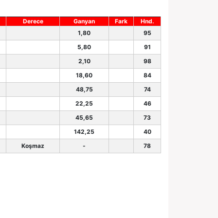
Derece
Ganyan
Fark
Hnd.
1,80
95
5,80
91
2,10
98
18,60
84
48,75
74
22,25
46
45,65
73
142,25
40
Koşmaz
-
78