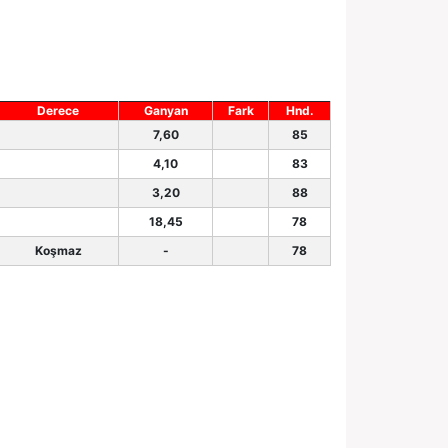
Derece
Ganyan
Fark
Hnd.
7,60
85
4,10
83
3,20
88
18,45
78
Koşmaz
-
78