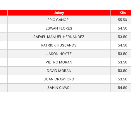
Jokey
Kilo
ERIC CANCEL
55.50
ESWAN FLORES
54.50
RAFAEL MANUEL HERNANDEZ
53.50
PATRICK HUSBANDS
54.50
JASON HOYTE
53.50
PIETRO MORAN
53.50
DAVID MORAN
53.50
JUAN CRAWFORD
53.50
SAHIN CIVACI
54.50