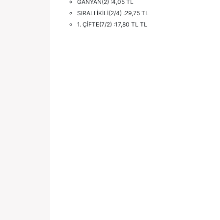
GANYAN(2) :4,05 TL
SIRALI İKİLİ(2/4) :29,75 TL
1. ÇİFTE(7/2) :17,80 TL TL