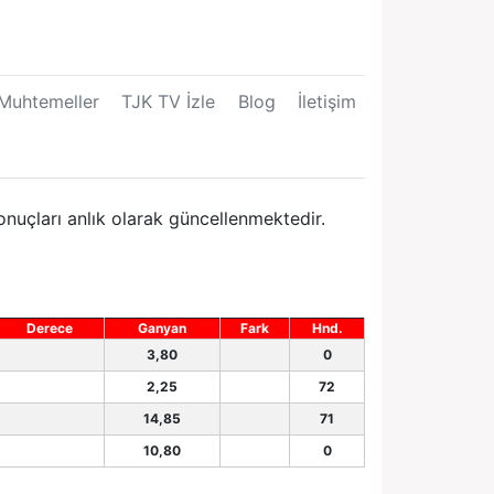
Muhtemeller
TJK TV İzle
Blog
İletişim
nuçları anlık olarak güncellenmektedir.
Derece
Ganyan
Fark
Hnd.
3,80
0
2,25
72
14,85
71
10,80
0