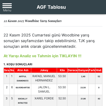
AGF Tablosu
22 Kasım 2025 Woodbine Yarış Sonuçları
22 Kasım 2025 Cumartesi günü Woodbine yarış
sonuçları sayfamızdan takip edebilirsiniz. TJK yarış
sonuçları anlık olarak güncellenmektedir.
At Yarışı Analiz ve Tahmin için TIKLAYIN !!!
1. KOŞU SONUÇLARI
Sıra
No
Atın Adı
Jokey
Kilo
Derece
Ganyan
Fark
Hnd.
1
1
RAFAEL MANUEL
53.50
ARTFUL
2,40
52
HERNANDEZ
DIAMOND(1)
2
6
JALON L.
53.50
SILVERDART(6)
23,50
0
SAMUEL
3
5
XAREL FORDE
52.50
SOCIALLY
21,90
43
INTACT(5)