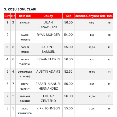
3. KOŞU SONUÇLARI
Sıra
No
Atın Adı
Jokey
Kilo
Derece
Ganyan
Fark
Hnd.
1
3
JUAN
56.00
RY PIE(3)
6,00
78
CRAWFORD
2
1
RYAN MUNGER
54.00
MAGIC
1,55
68
POWER(1)
3
8
JALON L.
55.00
COOLER
23,00
71
SAMUEL
MAN(8)
4
6
ESWAN FLORES
56.00
SECRET
3,70
80
THREAT(6)
5
4
AUSTIN ADAMS
52.50
COMMANDER
10,65
74
AT SEA(4)
6
7
RAFAEL MANUEL
56.00
HAPPY
8,90
71
HERNANDEZ
QUAD(7)
7
2
EDGAR
56.00
ADELAIDE
14,00
67
ZENTENO
COURT(2)
8
5
KIRK JOHNSON
55.00
VIDEO
31,35
66
EVIDENCE(5)