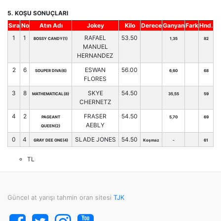
5. KOŞU SONUÇLARI
Sıra
No
Atın Adı
Jokey
Kilo
Derece
Ganyan
Fark
Hnd.
1
1
RAFAEL
53.50
BOSSY CANDY(1)
1,35
82
MANUEL
HERNANDEZ
2
6
ESWAN
56.00
SOUPER DIVA(6)
6,60
68
FLORES
3
8
SKYE
54.50
MATHEMATICAL(8)
35,55
59
CHERNETZ
4
2
FRASER
54.50
PAGEANT
5,70
69
AEBLY
QUEEN(2)
0
4
SLADE JONES
54.50
GRAY DEE ONE(4)
Koşmaz
-
61
TL
Güncel at yarışı tahmin oran sitesi
TJK