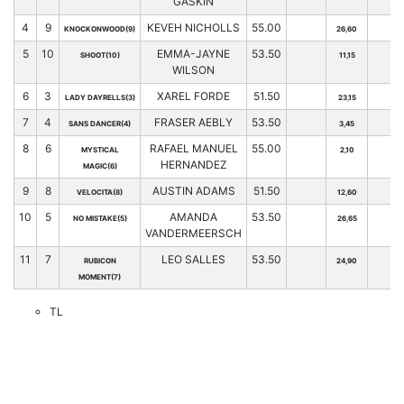
GASKIN
4
9
KEVEH NICHOLLS
55.00
KNOCKONWOOD(9)
26,60
5
10
EMMA-JAYNE
53.50
SHOOT(10)
11,15
WILSON
6
3
XAREL FORDE
51.50
LADY DAYRELLS(3)
23,15
7
4
FRASER AEBLY
53.50
SANS DANCER(4)
3,45
8
6
RAFAEL MANUEL
55.00
MYSTICAL
2,10
HERNANDEZ
MAGIC(6)
9
8
AUSTIN ADAMS
51.50
VELOCITA(8)
12,60
10
5
AMANDA
53.50
NO MISTAKE(5)
26,65
VANDERMEERSCH
11
7
LEO SALLES
53.50
RUBICON
24,90
MOMENT(7)
TL