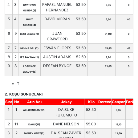
4
3
RAFAEL MANUEL
53.50
BAYTOWN
3,35
0
HERNANDEZ
GLINDA(3)
5
4
DAVID MORAN
53.50
HOLY
5,60
40
MIRAGE(4)
6
9
JUAN
53.50
BEST JEWEL(9)
31,00
0
CRAWFORD
7
7
ESWAN FLORES
53.50
HENNA GAL(7)
15,45
43
8
2
AUSTIN ADAMS
52.50
IT'S PAY DAY(2)
3,20
0
9
8
DESEAN BYNOE
53.50
LOADS OF
21,65
0
BEAUTY(8)
TL
2. KOŞU SONUÇLARI
Sıra
No
Atın Adı
Jokey
Kilo
Derece
Ganyan
Fark
H
1
1
DAISUKE
53.50
ALLURING AMY(1)
3,35
FUKUMOTO
2
11
DANE NELSON
55.00
DAOU(11)
19,10
3
2
DA-SEAN ZAVIER
53.50
MONEY HEIST(2)
12,60