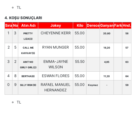
TL
4. KOŞU SONUÇLARI
Sıra
No
Atın Adı
Jokey
Kilo
Derece
Ganyan
Fark
Hnd.
1
3
CHEYENNE KERR
55.00
PRETTY
20,60
58
LIZA(3)
2
5
RYAN MUNGER
55.00
CALL ME
18,20
57
KAYKAY(5)
3
2
EMMA-JAYNE
55.50
AINT NO
4,85
63
WILSON
GIRLY GIRL(2)
4
8
ESWAN FLORES
55.00
BERTHA(8)
11,20
64
0
9
RAFAEL MANUEL
55.00
SILLY RISK(9)
Koşmaz
-
59
HERNANDEZ
TL