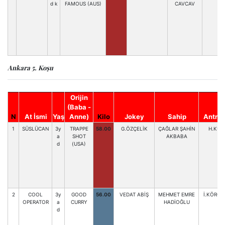
d k
FAMOUS (AUS)
CAVCAV
Ankara 5. Koşu
Orijin
(Baba -
N
At İsmi
Yaş
Anne)
Kilo
Jokey
Sahip
Antren
1
SÜSLÜCAN
3y
TRAPPE
58.00
G.ÖZÇELİK
ÇAĞLAR ŞAHİN
H.KUR
a
SHOT
AKBABA
d
(USA)
2
COOL
3y
GOOD
56.00
VEDAT ABİŞ
MEHMET EMRE
İ.KÖROĞ
OPERATOR
a
CURRY
HADİOĞLU
d