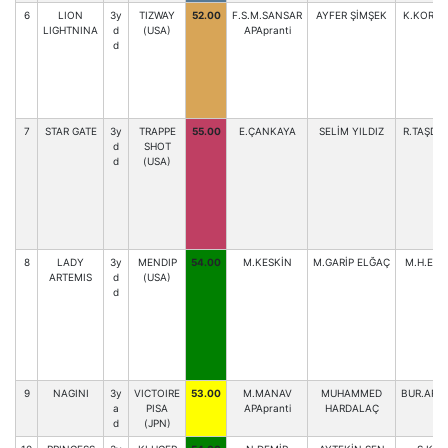
6
LION
3y
TIZWAY
52.00
F.S.M.SANSAR
AYFER ŞİMŞEK
K.KORK
LIGHTNINA
d
(USA)
APApranti
d
7
STAR GATE
3y
TRAPPE
55.00
E.ÇANKAYA
SELİM YILDIZ
R.TAŞDE
d
SHOT
d
(USA)
8
LADY
3y
MENDIP
54.00
M.KESKİN
M.GARİP ELĞAÇ
M.H.ELĞ
ARTEMIS
d
(USA)
d
9
NAGINI
3y
VICTOIRE
53.00
M.MANAV
MUHAMMED
BUR.ARS
a
PISA
APApranti
HARDALAÇ
d
(JPN)