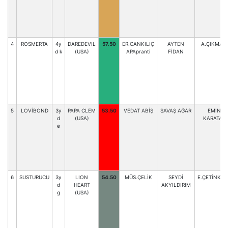
4
ROSMERTA
4y
DAREDEVIL
57.50
ER.CANKILIÇ
AYTEN
A.ÇIKMAN
d k
(USA)
APApranti
FİDAN
5
LOVİBOND
3y
PAPA CLEM
53.50
VEDAT ABİŞ
SAVAŞ AĞAR
EMİN
d
(USA)
KARATAŞ
e
6
SUSTURUCU
3y
LION
54.50
MÜS.ÇELİK
SEYDİ
E.ÇETİNKUR
d
HEART
AKYILDIRIM
g
(USA)