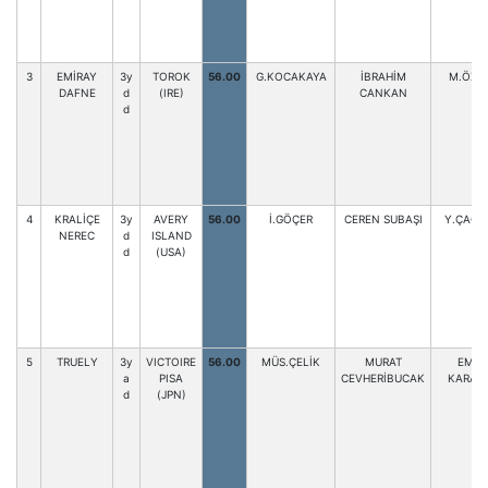
3
EMİRAY
3y
TOROK
56.00
G.KOCAKAYA
İBRAHİM
M.ÖZDİ
DAFNE
d
(IRE)
CANKAN
d
4
KRALİÇE
3y
AVERY
56.00
İ.GÖÇER
CEREN SUBAŞI
Y.ÇAĞL
NEREC
d
ISLAND
d
(USA)
5
TRUELY
3y
VICTOIRE
56.00
MÜS.ÇELİK
MURAT
EMİN
a
PISA
CEVHERİBUCAK
KARAT
d
(JPN)