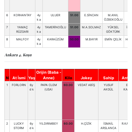
6
KORHANTAY
4y
ULUER
51.00
E.SİNCAN
M.ANIL
M.
k a
ÖZBEKOĞLU
7
YAMAÇ
4y
TAMERİNOĞLU
51.00
M.A.SOLMAZ
YÜKSEL
İS.
RÜZGARI
k a
GÖKTÜRK
8
MALFOY
4y
KARAÜZÜM
50.00
M.BAYIR
EMİN ÇELİK
HAS
k a
Ankara 4. Koşu
Orijin (Baba -
N
At İsmi
Yaş
Anne)
Kilo
Jokey
Sahip
Antr
1
FORLORN
6y
PAPA CLEM
60.00
VEDAT ABİŞ
YUSUF
EMİ
d k
(USA)
AKGÜL
KARA
2
LUCKY
6y
YILDIRIMBEY
60.00
H.ÇİZİK
İSMAİL
R.KAR
STORM
d k
ARSLANCA