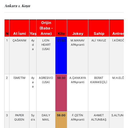
Ankara 1. Koşu
Orijin
(Baba -
N
At İsmi
Yaş
Anne)
Kilo
Jokey
Sahip
Antrenö
1
ÇAĞANIM
4y
LION
61.00
M.MANAV
ALİ YAVUZ
İ.KÖROĞLU
d
HEART
APApranti
a
(USA)
2
İSMETİM
4y
AGRESIVO
59.50
A.ÇANKAYA
BERAT
M.H.ELĞAÇ
a
(USA)
APApranti
KARAKEÇİLİ
a
3
PAPER
5y
DAILY
59.00
F.ÇETİN
AHMET
S.ALTUNBA
QUEEN
d k
MAIL
APApranti
ALTUNBAŞ