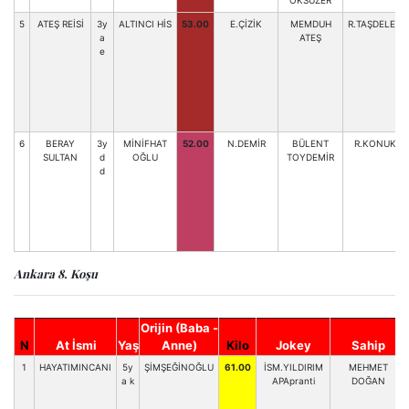
ÖKSÜZER
5
ATEŞ REİSİ
3y
ALTINCI HİS
53.00
E.ÇİZİK
MEMDUH
R.TAŞDELEN
a
ATEŞ
e
6
BERAY
3y
MİNİFHAT
52.00
N.DEMİR
BÜLENT
R.KONUK
SULTAN
d
OĞLU
TOYDEMİR
d
Ankara 8. Koşu
Orijin (Baba -
N
At İsmi
Yaş
Anne)
Kilo
Jokey
Sahip
1
HAYATIMINCANI
5y
ŞİMŞEĞİNOĞLU
61.00
İSM.YILDIRIM
MEHMET
a k
APApranti
DOĞAN