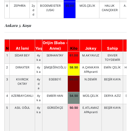
8
ZEPHRİA
2y
BODEMEISTER
55.00
MÜS.ÇELİK
HALUK
A.Ç
d
(USA)
CANÇEKER
d
Ankara 3. Koşu
Orijin (Baba -
N
At İsmi
Yaş
Anne)
Kilo
Jokey
Sahip
An
1
SİDAR BEY
4y
SERHANTAY
61.00
M.AKYAVUZ
ENVER
R
k a
TOYDEMİR
2
DIRAXTER
4y
ŞİMŞEĞİNOĞLU
58.50
A.ÇANKAYA
EMİN ÇELİK
HAS
k a
APApranti
3
KIVIRCIK
4y
EGEBEYİ
54.00
N.DEMİR
BEŞİR KAYA
Y.
OKTAY
d
a
4
AZERBAYCANLI
4y
EMBİR HAN
54.50
MÜS.ÇELİK
DERYA AZİZ
S.A
k a
5
ASIL OĞUL
4y
GÜRGÖKÇE
50.50
E.ATLAMAZ
BEŞİR KAYA
Y.
k a
APApranti