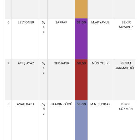
6
LEJYONER
5y
SARRAF
59.00
M.AKYAVUZ
BEKİR
a
AKYAVUZ
a
7
ATEŞ AYAZ
5y
DERHADIR
58.50
MÜS.ÇELİK
GİZEM
a
ÇAKMAKOĞLU
a
8
ASAF BABA
5y
SAADIN GÜCÜ
58.00
M.N.SUNKAR
BİROL
d
SÖKMEN
a