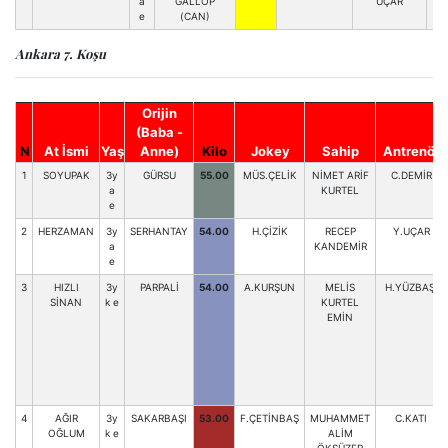
a
GALLOP
UÇAR
e
(CAN)
Ankara 7. Koşu
Orijin
(Baba -
N
At İsmi
Yaş
Anne)
Kilo
Jokey
Sahip
Antrenör
1
SOYUPAK
3y
GÜRSU
55.00
MÜS.ÇELİK
NİMET ARİF
C.DEMİR
a
KURTEL
e
2
HERZAMAN
3y
SERHANTAY
54.00
H.ÇİZİK
RECEP
Y.UÇAR
a
KANDEMİR
e
3
HIZLI
3y
PARPALİ
54.00
A.KURŞUN
MELİS
H.YÜZBAŞI
SİNAN
k e
KURTEL
EMİN
4
AĞIR
3y
SAKARBAŞI
53.00
F.ÇETİNBAŞ
MUHAMMET
C.KATI
OĞLUM
k e
ALİM