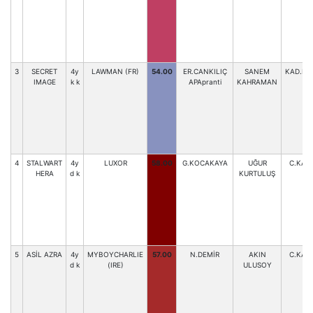
3
SECRET
4y
LAWMAN (FR)
54.00
ER.CANKILIÇ
SANEM
KAD.BA
IMAGE
k k
APApranti
KAHRAMAN
4
STALWART
4y
LUXOR
58.00
G.KOCAKAYA
UĞUR
C.KAR
HERA
d k
KURTULUŞ
5
ASİL AZRA
4y
MYBOYCHARLIE
57.00
N.DEMİR
AKIN
C.KAR
d k
(IRE)
ULUSOY