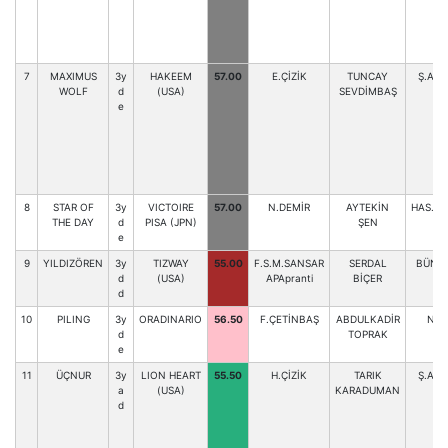
7
MAXIMUS
3y
HAKEEM
57.00
E.ÇİZİK
TUNCAY
Ş.AYD
WOLF
d
(USA)
SEVDİMBAŞ
e
8
STAR OF
3y
VICTOIRE
57.00
N.DEMİR
AYTEKİN
HAS.YI
THE DAY
d
PISA (JPN)
ŞEN
e
9
YILDIZÖREN
3y
TIZWAY
55.00
F.S.M.SANSAR
SERDAL
BÜN.P
d
(USA)
APApranti
BİÇER
d
10
PILING
3y
ORADINARIO
56.50
F.ÇETİNBAŞ
ABDULKADİR
N.A
d
TOPRAK
e
11
ÜÇNUR
3y
LION HEART
55.50
H.ÇİZİK
TARIK
Ş.AYD
a
(USA)
KARADUMAN
d