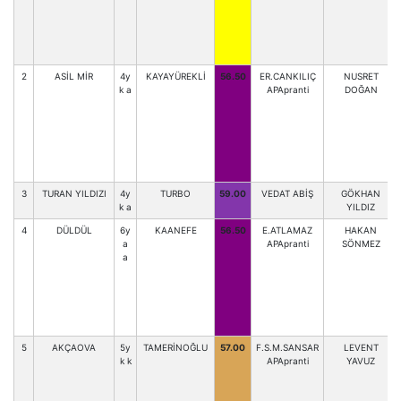
2
ASİL MİR
4y
KAYAYÜREKLİ
56.50
ER.CANKILIÇ
NUSRET
k a
APApranti
DOĞAN
3
TURAN YILDIZI
4y
TURBO
59.00
VEDAT ABİŞ
GÖKHAN
k a
YILDIZ
4
DÜLDÜL
6y
KAANEFE
56.50
E.ATLAMAZ
HAKAN
a
APApranti
SÖNMEZ
a
5
AKÇAOVA
5y
TAMERİNOĞLU
57.00
F.S.M.SANSAR
LEVENT
k k
APApranti
YAVUZ