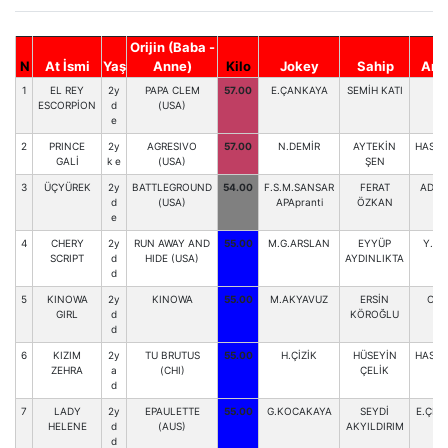
Orijin (Baba -
N
At İsmi
Yaş
Anne)
Kilo
Jokey
Sahip
Ant
1
EL REY
2y
PAPA CLEM
57.00
E.ÇANKAYA
SEMİH KATI
C.
ESCORPİON
d
(USA)
e
2
PRINCE
2y
AGRESIVO
57.00
N.DEMİR
AYTEKİN
HAS.Y
GALİ
k e
(USA)
ŞEN
3
ÜÇYÜREK
2y
BATTLEGROUND
54.00
F.S.M.SANSAR
FERAT
ADN.
d
(USA)
APApranti
ÖZKAN
e
4
CHERY
2y
RUN AWAY AND
55.00
M.G.ARSLAN
EYYÜP
Y.T
SCRIPT
d
HIDE (USA)
AYDINLIKTA
d
5
KINOWA
2y
KINOWA
55.00
M.AKYAVUZ
ERSİN
O.B
GIRL
d
KÖROĞLU
d
6
KIZIM
2y
TU BRUTUS
55.00
H.ÇİZİK
HÜSEYİN
HAS.Y
ZEHRA
a
(CHI)
ÇELİK
d
7
LADY
2y
EPAULETTE
55.00
G.KOCAKAYA
SEYDİ
E.ÇET
HELENE
d
(AUS)
AKYILDIRIM
d