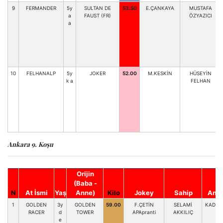
9
FERMANDER
5y
SULTAN DE
53.50
E.ÇANKAYA
MUSTAFA
a
FAUST (FR)
ÖZYAZICI
a
10
FELHANALP
5y
JOKER
52.00
M.KESKİN
HÜSEYİN
k a
FELHAN
Ankara 9. Koşu
Orijin
(Baba -
N
At İsmi
Yaş
Anne)
Kilo
Jokey
Sahip
Antr
1
GOLDEN
3y
GOLDEN
59.00
F.ÇETİN
SELAMİ
KAD.BA
RACER
d
TOWER
APApranti
AKKILIÇ
e