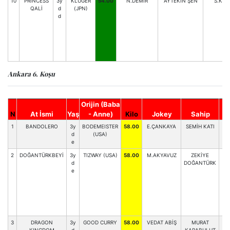
10
PRINCESS
3y
KLUGER
54.00
N.DEMİR
AYTEKİN ŞEN
S.KAN
QALİ
d
(JPN)
d
Ankara 6. Koşu
Orijin (Baba
N
At İsmi
Yaş
- Anne)
Kilo
Jokey
Sahip
A
1
BANDOLERO
3y
BODEMEISTER
58.00
E.ÇANKAYA
SEMİH KATI
d
(USA)
e
2
DOĞANTÜRKBEYİ
3y
TIZWAY (USA)
58.00
M.AKYAVUZ
ZEKİYE
E.
d
DOĞANTÜRK
e
3
DRAGON
3y
GOOD CURRY
58.00
VEDAT ABİŞ
MURAT