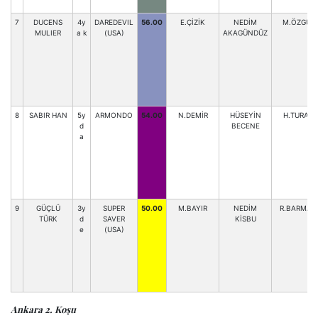
7
DUCENS
4y
DAREDEVIL
56.00
E.ÇİZİK
NEDİM
M.ÖZGÜL
MULIER
a k
(USA)
AKAGÜNDÜZ
8
SABIR HAN
5y
ARMONDO
54.00
N.DEMİR
HÜSEYİN
H.TURAN
d
BECENE
a
9
GÜÇLÜ
3y
SUPER
50.00
M.BAYIR
NEDİM
R.BARMAN
TÜRK
d
SAVER
KİSBU
e
(USA)
Ankara 2. Koşu