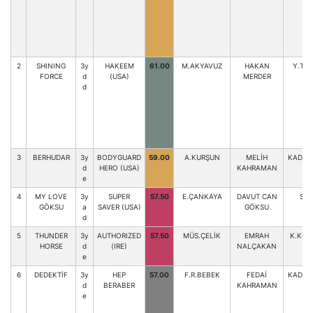
2
SHINING
3y
HAKEEM
61.00
M.AKYAVUZ
HAKAN
Y.TU
FORCE
d
(USA)
MERDER
d
3
BERHUDAR
3y
BODYGUARD
59.00
A.KURŞUN
MELİH
KAD.BA
d
HERO (USA)
KAHRAMAN
e
4
MY LOVE
3y
SUPER
57.50
E.ÇANKAYA
DAVUT CAN
S.K
GÖKSU
a
SAVER (USA)
GÖKSU
d
5
THUNDER
3y
AUTHORIZED
57.50
MÜS.ÇELİK
EMRAH
K.KOR
HORSE
d
(IRE)
NALÇAKAN
e
6
DEDEKTİF
3y
HEP
57.00
F.R.BEBEK
FEDAİ
KAD.BA
d
BERABER
KAHRAMAN
e