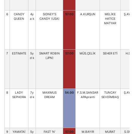
6
CANDY
4y
SIDNEY'S
57.00
A.KURŞUN
MELİKE
Ş.AYD
QUEEN
a k
CANDY (USA)
HATİCE
MATYAR
7
ESTIMATE
5y
SMART ROBIN
57.00
MÜS.ÇELİK
SEHER ETİ
H.DE
d k
(JPN)
8
LADY
7y
MAXIMUS
54.00
F.S.M.SANSAR
TUNCAY
Ş.AYD
SEPHORA
d k
DREAM
APApranti
SEVDİMBAŞ
9
YAMATAİ
5y
FAST 'N'
57.00
M.BAYIR
MURAT
S.GÜR