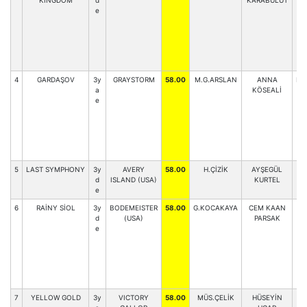
KINGDOM
d
KARABULUT
e
4
GARDAŞOV
3y
GRAYSTORM
58.00
M.G.ARSLAN
ANNA
HÜ
a
KÖSEALİ
e
5
LAST SYMPHONY
3y
AVERY
58.00
H.ÇİZİK
AYŞEGÜL
H
d
ISLAND (USA)
KURTEL
e
6
RAİNY SİOL
3y
BODEMEISTER
58.00
G.KOCAKAYA
CEM KAAN
d
(USA)
PARSAK
e
7
YELLOW GOLD
3y
VICTORY
58.00
MÜS.ÇELİK
HÜSEYİN