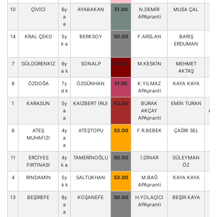
10
ÇİVİCİ
6y
AYABAKAN
51.00
N.DEMİR
MUSA ÇAL
A
a
APApranti
a
14
KRAL ÇEKO
5y
BERKSOY
50.00
F.ARSLAN
BARIŞ
A
k a
ERDUMAN
Ö
7
GÜLDÜRENKIZ
6y
SONALP
54.50
M.KESKİN
MEHMET
a k
AKTAŞ
K
8
ÖZDOĞA
7y
ÖZGÜNHAN
51.50
K.YILMAZ
KAYA KAYA
M.
d k
APApranti
1
KARASUN
5y
KAIZBERT (RU)
62.00
BURAK
EMİN TURAN
A
a
AKÇAY
AH
a
APApranti
K
6
ATEŞ
4y
ATEŞTOPU
53.00
F.R.BEBEK
ÇAĞRI SEL
MUHAFIZI
a
a
11
ERCİYES
4y
TAMERİNOĞLU
50.00
İ.DİNAR
SÜLEYMAN
FIRTINASI
k a
ÖZ
4
RINDAMIN
5y
SALTUKHAN
53.00
M.BAĞ
KAYA KAYA
M.
k k
APApranti
13
BEŞİREFE
6y
KOŞANEFE
50.00
H.YOLAÇICI
BEŞİR KAYA
M.
a
APApranti
a