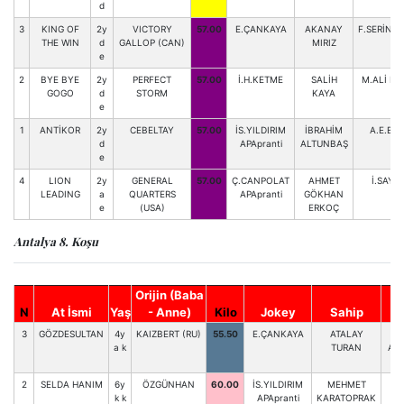
d
3
KING OF
2y
VICTORY
57.00
E.ÇANKAYA
AKANAY
F.SERİNT
THE WIN
d
GALLOP (CAN)
MIRIZ
e
2
BYE BYE
2y
PERFECT
57.00
İ.H.KETME
SALİH
M.ALİ KA
GOGO
d
STORM
KAYA
e
1
ANTİKOR
2y
CEBELTAY
57.00
İS.YILDIRIM
İBRAHİM
A.E.BA
d
APApranti
ALTUNBAŞ
e
4
LION
2y
GENERAL
57.00
Ç.CANPOLAT
AHMET
İ.SAYIS
LEADING
a
QUARTERS
APApranti
GÖKHAN
e
(USA)
ERKOÇ
Antalya 8. Koşu
Orijin (Baba
N
At İsmi
Yaş
- Anne)
Kilo
Jokey
Sahip
A
3
GÖZDESULTAN
4y
KAIZBERT (RU)
55.50
E.ÇANKAYA
ATALAY
A
a k
TURAN
AH
K
2
SELDA HANIM
6y
ÖZGÜNHAN
60.00
İS.YILDIRIM
MEHMET
k k
APApranti
KARATOPRAK
K