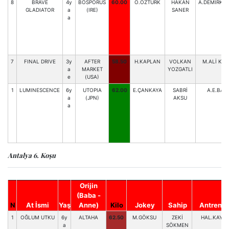
8
BRAVE
4y
BOSPORUS
60.00
O.ÖZTÜRK
HAKAN
A.DEMİRKIR
GLADIATOR
a
(IRE)
SANER
a
7
FINAL DRIVE
3y
AFTER
58.50
H.KAPLAN
VOLKAN
M.ALİ KAY
a
MARKET
YOZGATLI
e
(USA)
1
LUMINESCENCE
6y
UTOPIA
62.00
E.ÇANKAYA
SABRİ
A.E.BAŞ
a
(JPN)
AKSU
a
Antalya 6. Koşu
Orijin
(Baba -
N
At İsmi
Yaş
Anne)
Kilo
Jokey
Sahip
Antrenör
1
OĞLUM UTKU
6y
ALTAHA
62.50
M.GÖKSU
ZEKİ
HAL.KAYA
a
SÖKMEN