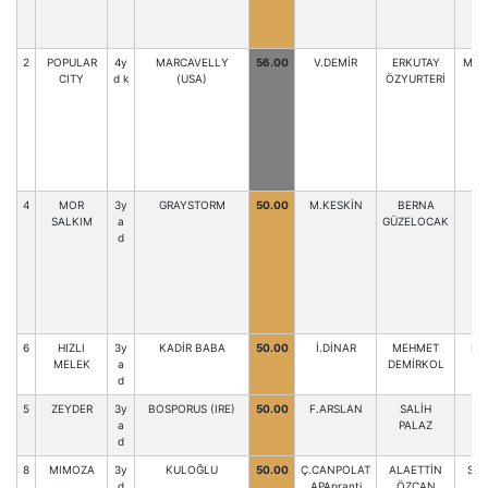
2
POPULAR
4y
MARCAVELLY
56.00
V.DEMİR
ERKUTAY
MUR
CITY
d k
(USA)
ÖZYURTERİ
4
MOR
3y
GRAYSTORM
50.00
M.KESKİN
BERNA
SALKIM
a
GÜZELOCAK
d
6
HIZLI
3y
KADİR BABA
50.00
İ.DİNAR
MEHMET
M.
MELEK
a
DEMİRKOL
d
5
ZEYDER
3y
BOSPORUS (IRE)
50.00
F.ARSLAN
SALİH
S
a
PALAZ
d
8
MIMOZA
3y
KULOĞLU
50.00
Ç.CANPOLAT
ALAETTİN
S.O
d
APApranti
ÖZCAN