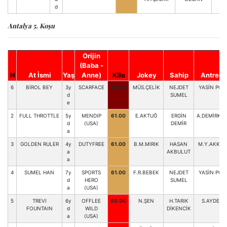
d
Antalya 5. Koşu
Orijin
(Baba -
N
At İsmi
Yaş
Anne)
Kilo
Jokey
Sahip
Antrenö
6
BİROL BEY
3y
SCARFACE
58.50
MÜS.ÇELİK
NEJDET
YASİN POL
d
SUMEL
e
2
FULL THROTTLE
5y
MENDIP
61.00
E.AKTUĞ
ERGİN
A.DEMİRKIR
d
(USA)
DEMİR
a
3
GOLDEN RULER
4y
DUTYFREE
61.00
B.M.MIRIK
HASAN
M.Y.AKKEY
a
AKBULUT
a
4
SUMEL HAN
7y
SPORTS
61.00
F.R.BEBEK
NEJDET
YASİN POL
d
HERO
SUMEL
a
(USA)
5
TREVI
6y
OFFLEE
60.00
N.ŞEN
H.TARIK
S.AYDEMİ
FOUNTAIN
d
WILD
DİKENCİK
a
(USA)