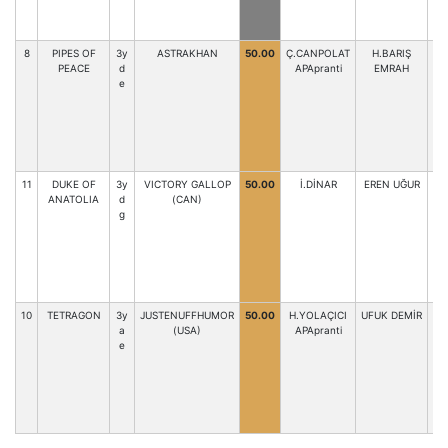
8
PIPES OF
3y
ASTRAKHAN
50.00
Ç.CANPOLAT
H.BARIŞ
PEACE
d
APApranti
EMRAH
e
11
DUKE OF
3y
VICTORY GALLOP
50.00
İ.DİNAR
EREN UĞUR
ANATOLIA
d
(CAN)
g
10
TETRAGON
3y
JUSTENUFFHUMOR
50.00
H.YOLAÇICI
UFUK DEMİR
a
(USA)
APApranti
e