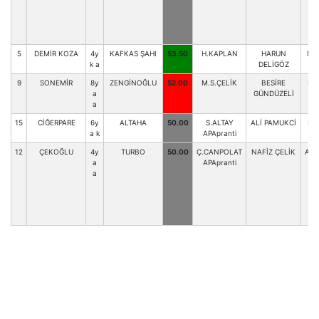
5
DEMİR KOZA
4y
KAFKAS ŞAHI
53.50
H.KAPLAN
HARUN
M.
k a
DELİGÖZ
9
SONEMİR
8y
ZENGİNOĞLU
52.00
M.S.ÇELİK
BESİRE
D.
a
GÜNDÜZELİ
a
15
CİĞERPARE
6y
ALTAHA
50.00
S.ALTAY
ALİ PAMUKCİ
D.
a k
APApranti
12
ÇEKOĞLU
4y
TURBO
50.00
Ç.CANPOLAT
NAFİZ ÇELİK
A.D
a
APApranti
a