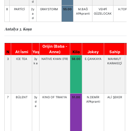
d
8
PARTİCİ
2y
GRAYSTORM
55.00
M.BAĞ
VEHPİ
H.TOP
a
APApranti
GÜZELOCAK
d
Antalya 3. Koşu
Orijin (Baba -
N
At İsmi
Yaş
Anne)
Kilo
Jokey
Sahip
3
ICE TEA
3y
NATIVE KHAN (FR)
58.00
E.ÇANKAYA
MAHMUT
k e
KARAKEÇİ
7
BÜLENT
3y
KING OF TRAKYA
51.00
N.DEMİR
ALİ ŞEKER
U
d
APApranti
e