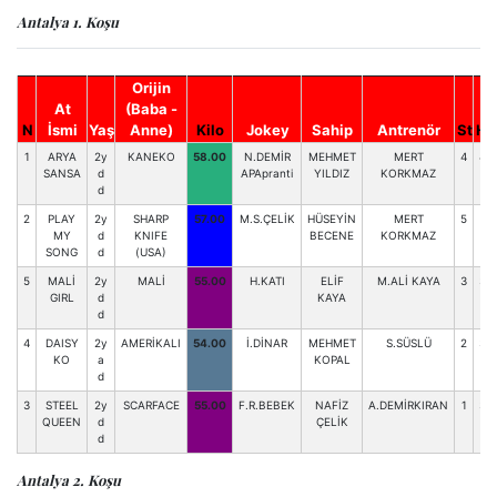
Antalya 1. Koşu
Orijin
At
(Baba -
N
İsmi
Yaş
Anne)
Kilo
Jokey
Sahip
Antrenör
St
HK
1
ARYA
2y
KANEKO
58.00
N.DEMİR
MEHMET
MERT
4
43
SANSA
d
APApranti
YILDIZ
KORKMAZ
d
2
PLAY
2y
SHARP
57.00
M.S.ÇELİK
HÜSEYİN
MERT
5
31
MY
d
KNIFE
BECENE
KORKMAZ
SONG
d
(USA)
5
MALİ
2y
MALİ
55.00
H.KATI
ELİF
M.ALİ KAYA
3
33
GIRL
d
KAYA
d
4
DAISY
2y
AMERİKALI
54.00
İ.DİNAR
MEHMET
S.SÜSLÜ
2
32
KO
a
KOPAL
d
3
STEEL
2y
SCARFACE
55.00
F.R.BEBEK
NAFİZ
A.DEMİRKIRAN
1
35
QUEEN
d
ÇELİK
d
Antalya 2. Koşu