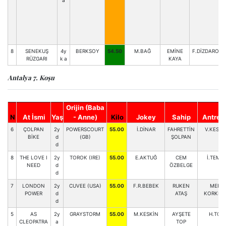
a
8
SENEKUŞ
4y
BERKSOY
54.50
M.BAĞ
EMİNE
F.DİZDAROĞL
RÜZGARI
k a
KAYA
Antalya 7. Koşu
Orijin (Baba
N
At İsmi
Yaş
- Anne)
Kilo
Jokey
Sahip
Antren
6
ÇOLPAN
2y
POWERSCOURT
55.00
İ.DİNAR
FAHRETTİN
V.KESKİ
BİKE
d
(GB)
ŞOLPAN
d
8
THE LOVE I
2y
TOROK (IRE)
55.00
E.AKTUĞ
CEM
İ.TEME
NEED
d
ÖZBELGE
d
7
LONDON
2y
CUVEE (USA)
55.00
F.R.BEBEK
RUKEN
MERT
POWER
d
ATAŞ
KORKMA
d
5
AS
2y
GRAYSTORM
55.00
M.KESKİN
AYŞETE
H.TOP
CLEOPATRA
a
TOP