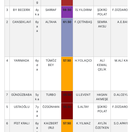
g
3
BY BECERİK
4y
SARRAF
59.50
İS.YILDIRIM
ŞÜKRÜ
F.DİZDAROĞL
k a
POLAT
2
CANSEKLAVİ
6y
ALTAHA
61.50
F.ÇETİNBAŞ
SEMRA
A.E.BAŞ
a
AKSU
a
4
YARIMADA
6y
TÜMÖZ
57.50
H.YOLAÇICI
ALİ
M.ALİ KAYA
d
BEY
KEMAL
a
ÇELİK
7
GÜNDÜZBABA
5y
TURBO
55.50
U.LEVENT
HASAN
D.ALCEYLA
k a
AKMEŞE
5
USTAOĞLU
7y
ÖZGÜNHAN
55.50
S.ALTAY
ŞÜKRÜ
F.DİZDAROĞL
a
POLAT
a
6
PİST KRALI
6y
KAIZBERT
57.50
K.YILMAZ
AYLİN
S.O.APAYDI
a
(RU)
ÖZETKEN