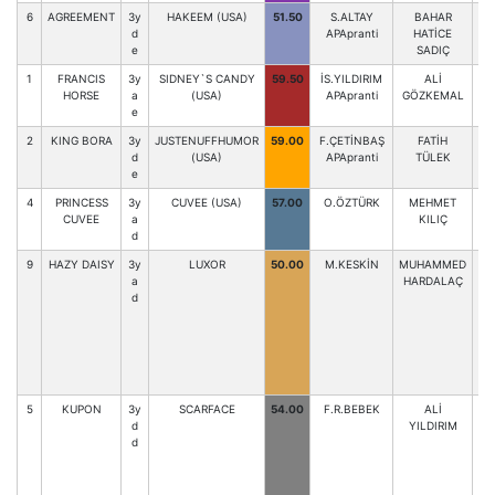
6
AGREEMENT
3y
HAKEEM (USA)
51.50
S.ALTAY
BAHAR
d
APApranti
HATİCE
e
SADIÇ
1
FRANCIS
3y
SIDNEY`S CANDY
59.50
İS.YILDIRIM
ALİ
HORSE
a
(USA)
APApranti
GÖZKEMAL
e
2
KING BORA
3y
JUSTENUFFHUMOR
59.00
F.ÇETİNBAŞ
FATİH
d
(USA)
APApranti
TÜLEK
e
4
PRINCESS
3y
CUVEE (USA)
57.00
O.ÖZTÜRK
MEHMET
D
CUVEE
a
KILIÇ
d
9
HAZY DAISY
3y
LUXOR
50.00
M.KESKİN
MUHAMMED
a
HARDALAÇ
d
5
KUPON
3y
SCARFACE
54.00
F.R.BEBEK
ALİ
A.
d
YILDIRIM
d