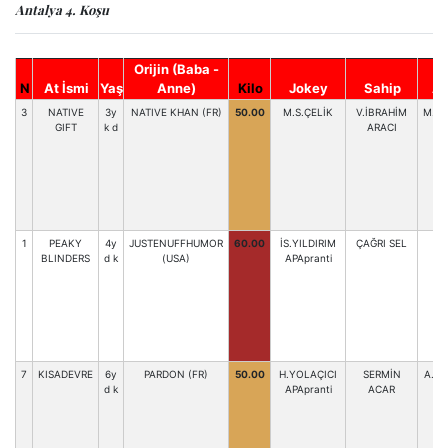
Antalya 4. Koşu
Orijin (Baba -
N
At İsmi
Yaş
Anne)
Kilo
Jokey
Sahip
An
3
NATIVE
3y
NATIVE KHAN (FR)
50.00
M.S.ÇELİK
V.İBRAHİM
M.K
GIFT
k d
ARACI
1
PEAKY
4y
JUSTENUFFHUMOR
60.00
İS.YILDIRIM
ÇAĞRI SEL
A
BLINDERS
d k
(USA)
APApranti
7
KISADEVRE
6y
PARDON (FR)
50.00
H.YOLAÇICI
SERMİN
A.DE
d k
APApranti
ACAR