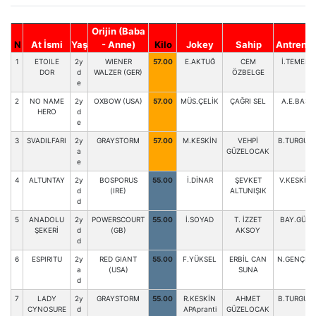
Orijin (Baba
N
At İsmi
Yaş
- Anne)
Kilo
Jokey
Sahip
Antrenör
1
ETOILE
2y
WIENER
57.00
E.AKTUĞ
CEM
İ.TEMEL
DOR
d
WALZER (GER)
ÖZBELGE
e
2
NO NAME
2y
OXBOW (USA)
57.00
MÜS.ÇELİK
ÇAĞRI SEL
A.E.BAŞ
HERO
d
e
3
SVADILFARI
2y
GRAYSTORM
57.00
M.KESKİN
VEHPİ
B.TURGUL
a
GÜZELOCAK
e
4
ALTUNTAY
2y
BOSPORUS
55.00
İ.DİNAR
ŞEVKET
V.KESKİN
d
(IRE)
ALTUNIŞIK
d
5
ANADOLU
2y
POWERSCOURT
55.00
İ.SOYAD
T. İZZET
BAY.GÜL
ŞEKERİ
d
(GB)
AKSOY
d
6
ESPIRITU
2y
RED GIANT
55.00
F.YÜKSEL
ERBİL CAN
N.GENÇER
a
(USA)
SUNA
d
7
LADY
2y
GRAYSTORM
55.00
R.KESKİN
AHMET
B.TURGUL
CYNOSURE
d
APApranti
GÜZELOCAK