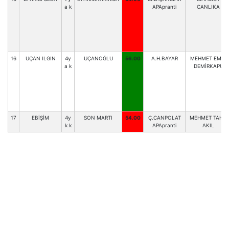
a k
APApranti
CANLIKA
16
UÇAN ILGIN
4y
UÇANOĞLU
56.00
A.H.BAYAR
MEHMET EMİN
a k
DEMİRKAPU
17
EBİŞİM
4y
SON MARTI
54.00
Ç.CANPOLAT
MEHMET TAHİR
k k
APApranti
AKIL