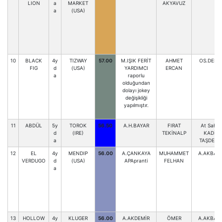
LION
a
MARKET
AKYAVUZ
a
(USA)
10
BLACK
4y
TIZWAY
57.00
M.IŞIK FERİT
AHMET
OS.DEMİ
FIG
d
(USA)
YARDIMCI
ERCAN
a
raporlu
olduğundan
dolayı jokey
değişikliği
yapılmıştır.
11
ABDÜL
5y
TOROK
56.50
A.H.BAYAR
FIRAT
At Sahibi
d
(IRE)
TEKİNALP
KADİR
a
TAŞDEMİ
12
EL
4y
MENDIP
56.00
A.ÇANKAYA
MUHAMMET
A.AKBAB
VERDUGO
d
(USA)
APApranti
FELHAN
a
13
HOLLOW
4y
KLUGER
56.00
A.AKDEMİR
ÖMER
A.AKBAB