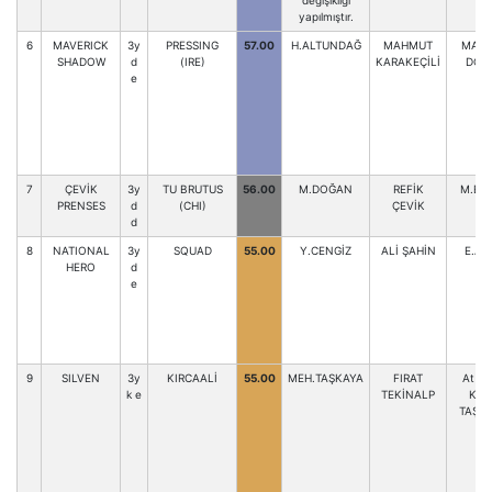
değişikliği
yapılmıştır.
6
MAVERICK
3y
PRESSING
57.00
H.ALTUNDAĞ
MAHMUT
MAH
SHADOW
d
(IRE)
KARAKEÇİLİ
DOĞ
e
7
ÇEVİK
3y
TU BRUTUS
56.00
M.DOĞAN
REFİK
M.BU
PRENSES
d
(CHI)
ÇEVİK
d
8
NATIONAL
3y
SQUAD
55.00
Y.CENGİZ
ALİ ŞAHİN
E.AL
HERO
d
e
9
SILVEN
3y
KIRCAALİ
55.00
MEH.TAŞKAYA
FIRAT
At Sa
k e
TEKİNALP
KAD
TAŞD