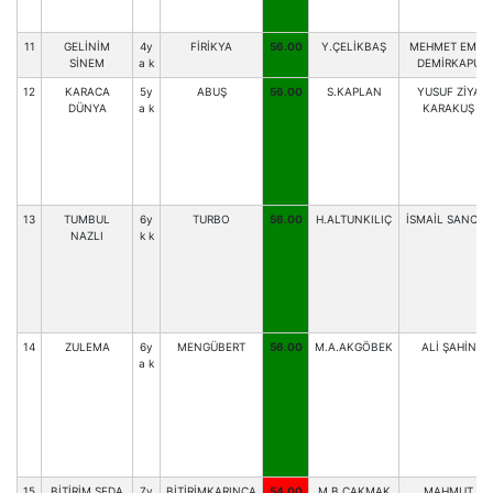
11
GELİNİM
4y
FİRİKYA
56.00
Y.ÇELİKBAŞ
MEHMET EMİN
SİNEM
a k
DEMİRKAPU
12
KARACA
5y
ABUŞ
56.00
S.KAPLAN
YUSUF ZİYA
DÜNYA
a k
KARAKUŞ
13
TUMBUL
6y
TURBO
56.00
H.ALTUNKILIÇ
İSMAİL SANCAR
NAZLI
k k
14
ZULEMA
6y
MENGÜBERT
56.00
M.A.AKGÖBEK
ALİ ŞAHİN
a k
15
BİTİRİM SEDA
7y
BİTİRİMKARINCA
54.00
M.B.ÇAKMAK
MAHMUT