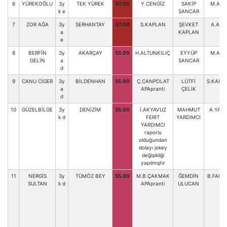
6
YÜREKOĞLU
3y
TEK YÜREK
57.00
Y.CENGİZ
SAKİP
M.A.S
k e
SANCAR
7
ZOR AĞA
3y
SERHANTAY
57.00
S.KAPLAN
ŞEVKET
A.AK
a
KAPLAN
e
8
BERFİN
3y
AKARÇAY
55.00
H.ALTUNKILIÇ
EYYÜP
M.A.S
GELİN
a
SANCAR
d
9
CANU CİGER
3y
BİLDENHAN
55.00
Ç.CANPOLAT
LÜTFİ
S.KARAK
a
APApranti
ÇELİK
d
10
GÜZELBİLGE
3y
DENİZİM
55.00
İ.AKYAVUZ
MAHMUT
A.YARD
k d
FERİT
YARDIMCI
YARDIMCI
raporlu
olduğundan
dolayı jokey
değişikliği
yapılmıştır
11
NERGİS
3y
TÜMÖZ BEY
55.00
M.B.ÇAKMAK
ĞEMDİN
B.FAHR
SULTAN
k d
APApranti
ULUCAN