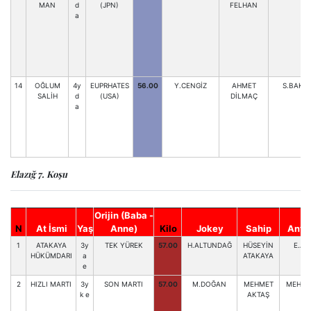
MAN
d
(JPN)
FELHAN
a
14
OĞLUM
4y
EUPRHATES
56.00
Y.CENGİZ
AHMET
S.BAKIR
SALİH
d
(USA)
DİLMAÇ
a
Elazığ 7. Koşu
Orijin (Baba -
N
At İsmi
Yaş
Anne)
Kilo
Jokey
Sahip
Antr
1
ATAKAYA
3y
TEK YÜREK
57.00
H.ALTUNDAĞ
HÜSEYİN
E.AL
HÜKÜMDARI
a
ATAKAYA
e
2
HIZLI MARTI
3y
SON MARTI
57.00
M.DOĞAN
MEHMET
MEHM.
k e
AKTAŞ