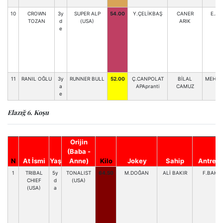
10
CROWN
3y
SUPER ALP
54.00
Y.ÇELİKBAŞ
CANER
E.AL
TOZAN
d
(USA)
ARIK
e
11
RANIL OĞLU
3y
RUNNER BULL
52.00
Ç.CANPOLAT
BİLAL
MEHM.
a
APApranti
CAMUZ
e
Elazığ 6. Koşu
Orijin
(Baba -
N
At İsmi
Yaş
Anne)
Kilo
Jokey
Sahip
Antrenö
1
TRIBAL
5y
TONALIST
64.50
M.DOĞAN
ALİ BAKIR
F.BAKIR
CHIEF
d
(USA)
(USA)
a