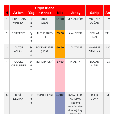
Orijin (Baba
N
At İsmi
Yaş
- Anne)
Kilo
Jokey
Sahip
Antr
1
LEGANDARY
3y
TOCCET
61.00
M.A.AKTÜRK
MUSTAFA
V.Çİ
WARRIOR
a
(USA)
DOĞAN
e
2
BERMEDEE
3y
AUTHORIZED
59.50
A.AKDEMİR
FERHAT
MEHM.
d
(IRE)
İNAL
e
3
DÜZCE
3y
BODEMEISTER
59.50
İ.AKYAVUZ
MAHMUT
İ.ATM
ASLANI
d
(USA)
CANLIKA
e
4
ROOCKET
3y
MENDIP (USA)
57.50
N.ALTIN
BOZAN
E.AÇ
OF RUNNER
d
ALTIN
e
5
ÇEVİK
3y
DIVINE HEART
57.00
İ.KATAR FERİT
REFİK
M.BU
DEVRANI
d
YARDIMCI
ÇEVİK
e
raporlu
olduğundan
dolayı jokey