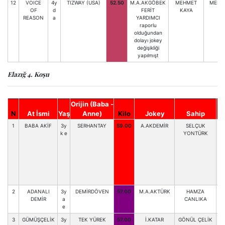
12
VOICE
4y
TIZWAY (USA)
52.50
M.A.AKGÖBEK
MEHMET
MEHM
OF
d
FERİT
KAYA
REASON
a
YARDIMCI
raporlu
olduğundan
dolayı jokey
değişikliği
yapılmışt
Elazığ 4. Koşu
Orijin (Baba -
N
At İsmi
Yaş
Anne)
Kilo
Jokey
Sahip
1
BABA AKİF
3y
SERHANTAY
59.00
A.AKDEMİR
SELÇUK
k e
YONTÜRK
2
ADANALI
3y
DEMİRDÖVEN
57.00
M.A.AKTÜRK
HAMZA
DEMİR
a
CANLIKA
e
3
GÜMÜŞÇELİK
3y
TEK YÜREK
57.00
İ.KATAR
GÖNÜL ÇELİK
S.