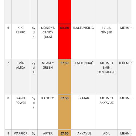
6
KİKİ
4y
SIDNEY'S
60.00
H.ALTUNKILIÇ
HALİL
MEHM.KA
FERRO
d
CANDY
ŞİMŞEK
a
(USA)
7
EMİN
7y
NEARLY
57.50
H.ALTUNDAĞ
MEHMET
B.DEMİRKA
AMCA
d
GREEN
EMİN
a
DEMİRKAPU
8
RAND
5y
KANEKO
57.50
İ.KATAR
MEHMET
MEHM.KA
ROWER
d
AKYAVUZ
a
9
WARRIOR
5y
AFTER
57.50
İ.AKYAVUZ
ADİL
MEHM.KA