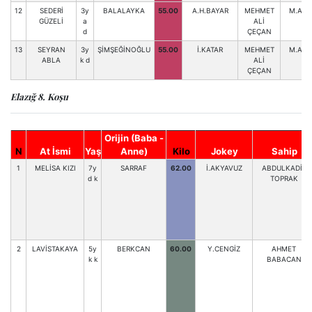
12
SEDERİ
3y
BALALAYKA
55.00
A.H.BAYAR
MEHMET
M.A.S
GÜZELİ
a
ALİ
d
ÇEÇAN
13
SEYRAN
3y
ŞİMŞEĞİNOĞLU
55.00
İ.KATAR
MEHMET
M.A.S
ABLA
k d
ALİ
ÇEÇAN
Elazığ 8. Koşu
Orijin (Baba -
N
At İsmi
Yaş
Anne)
Kilo
Jokey
Sahip
1
MELİSA KIZI
7y
SARRAF
62.00
İ.AKYAVUZ
ABDULKADİR
d k
TOPRAK
2
LAVİSTAKAYA
5y
BERKCAN
60.00
Y.CENGİZ
AHMET
k k
BABACAN