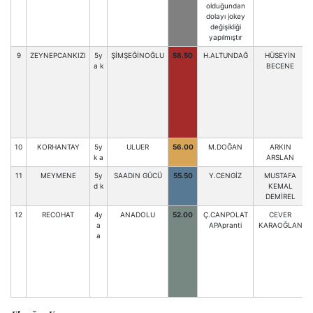
olduğundan
dolayı jokey
değişikliği
yapılmıştır
9
ZEYNEPCANKIZI
5y
ŞİMŞEĞİNOĞLU
58.50
H.ALTUNDAĞ
HÜSEYİN
a k
BECENE
10
KORHANTAY
5y
ULUER
56.00
M.DOĞAN
ARKIN
k a
ARSLAN
11
MEYMENE
5y
SAADIN GÜCÜ
55.50
Y.CENGİZ
MUSTAFA
d k
KEMAL
DEMİREL
12
RECOHAT
4y
ANADOLU
52.00
Ç.CANPOLAT
CEVER
a
APApranti
KARAOĞLAN
a