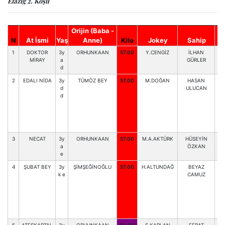
Elazığ 2. Koşu
Orijin (Baba -
N
At İsmi
Yaş
Anne)
Kilo
Jokey
Sahip
1
DOKTOR
3y
ORHUNKAAN
57.00
Y.CENGİZ
İLHAN
MİRAY
a
GÜRLER
d
2
EDALI NİDA
3y
TÜMÖZ BEY
57.00
M.DOĞAN
HASAN
B.
d
ULUCAN
d
3
NECAT
3y
ORHUNKAAN
57.00
M.A.AKTÜRK
HÜSEYİN
S.
a
ÖZKAN
e
4
ŞUBAT BEY
3y
ŞİMŞEĞİNOĞLU
57.00
H.ALTUNDAĞ
BEYAZ
k e
CAMUZ