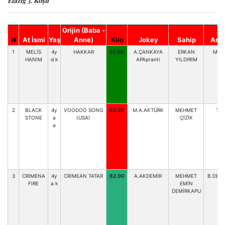
Elazığ 3. Koşu
Orijin (Baba -
N
At İsmi
Yaş
Anne)
Kilo
Jokey
Sahip
Antr
1
MELİS
4y
HAKKAR
61.00
A.ÇANKAYA
ERKAN
M.B
HANIM
d k
APApranti
YILDIRIM
2
BLACK
4y
VOODOO SONG
62.50
M.A.AKTÜRK
MEHMET
T.Ç
STONE
a
(USA)
ÇİZİK
a
3
CRIMENA
4y
CRIMEAN TATAR
62.00
A.AKDEMİR
MEHMET
B.DEM
FIRE
a k
EMİN
DEMİRKAPU