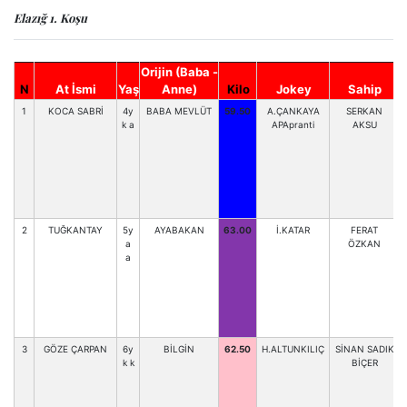
Elazığ 1. Koşu
Orijin (Baba -
N
At İsmi
Yaş
Anne)
Kilo
Jokey
Sahip
1
KOCA SABRİ
4y
BABA MEVLÜT
59.50
A.ÇANKAYA
SERKAN
k a
APApranti
AKSU
2
TUĞKANTAY
5y
AYABAKAN
63.00
İ.KATAR
FERAT
a
ÖZKAN
a
3
GÖZE ÇARPAN
6y
BİLGİN
62.50
H.ALTUNKILIÇ
SİNAN SADIK
k k
BİÇER