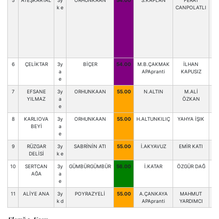
5
ATEŞKARTAL
3y
ORHUNKAAN
54.00
S.KAPLAN
FERAT
k e
CANPOLATLI
6
ÇELİKTAR
3y
BİÇER
54.00
M.B.ÇAKMAK
İLHAN
F.
a
APApranti
KAPUSIZ
e
7
EFSANE
3y
ORHUNKAAN
55.00
N.ALTIN
M.ALİ
A
YILMAZ
a
ÖZKAN
e
8
KARLIOVA
3y
ORHUNKAAN
55.00
H.ALTUNKILIÇ
YAHYA İŞIK
BEYİ
a
e
9
RÜZGAR
3y
SABRİNİN ATI
55.00
İ.AKYAVUZ
EMİR KATI
DELİSİ
k e
10
SERTCAN
3y
GÜMBÜRGÜMBÜR
56.00
İ.KATAR
ÖZGÜR DAĞ
AĞA
a
e
11
ALİYE ANA
3y
POYRAZYELİ
55.00
A.ÇANKAYA
MAHMUT
A
k d
APApranti
YARDIMCI