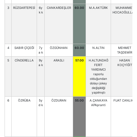
3
RÜZGARTEPESİ
6y
CANKARDEŞLER
60.00
M.A.AKTÜRK
MUHAMMET
k k
HOCAOĞULLARI
4
SABIR ÇİÇEĞİ
7y
ÖZGÜNHAN
60.00
N.ALTIN
MEHMET
a k
TAŞDEMİR
5
CİNDERELLA
9y
ARASLI
57.00
H.ALTUNDAĞ
HASAN
a k
FERİT
KOÇYİĞİT
YARDIMCI
raporlu
olduğundan
dolayı jokey
değişikliği
yapılmıştı
6
ÖZRÜBA
5y
ÖZDURAN
55.00
A.ÇANKAYA
FUAT CANLIKA
d k
APApranti