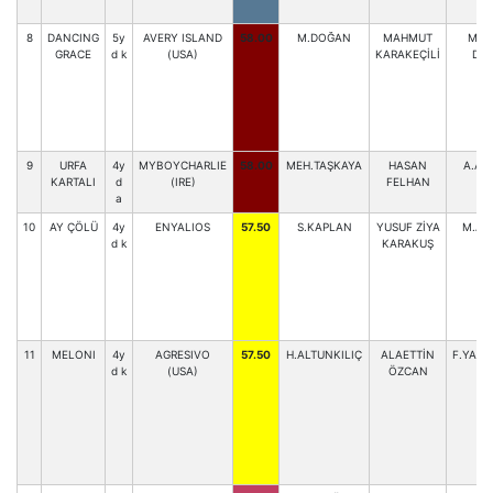
8
DANCING
5y
AVERY ISLAND
58.00
M.DOĞAN
MAHMUT
MAH
GRACE
d k
(USA)
KARAKEÇİLİ
DO
9
URFA
4y
MYBOYCHARLIE
58.00
MEH.TAŞKAYA
HASAN
A.AK
KARTALI
d
(IRE)
FELHAN
a
10
AY ÇÖLÜ
4y
ENYALIOS
57.50
S.KAPLAN
YUSUF ZİYA
M.A.
d k
KARAKUŞ
11
MELONI
4y
AGRESIVO
57.50
H.ALTUNKILIÇ
ALAETTİN
F.YALÇ
d k
(USA)
ÖZCAN