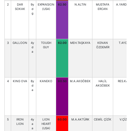
2
DAR
9y
EXPANSION
62.50
N.ALTIN
MUSTAFA
A.YARDIM
SOKAK
d
(USA)
ERCAN
g
3
GALLOON
4y
TOUGH
62.00
MEH.TAŞKAYA
KENAN
T.AYDIN
d
GUY
ÖZDEMİR
a
4
KING OVA
8y
KANEKO
60.50
M.A.AKGÖBEK
HALİL
RES.KAY
d
AKGÖBEK
a
5
IRON
4y
LION
60.00
M.A.AKTÜRK
CEMİL ÇİZİK
V.ÇİZİK
LION
a
HEART
a
(USA)