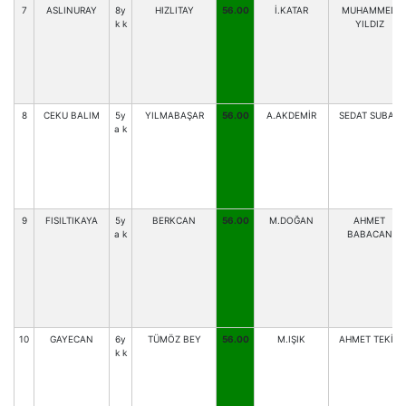
7
ASLINURAY
8y
HIZLITAY
56.00
İ.KATAR
MUHAMMED
k k
YILDIZ
8
CEKU BALIM
5y
YILMABAŞAR
56.00
A.AKDEMİR
SEDAT SUBAY
a k
9
FISILTIKAYA
5y
BERKCAN
56.00
M.DOĞAN
AHMET
a k
BABACAN
10
GAYECAN
6y
TÜMÖZ BEY
56.00
M.IŞIK
AHMET TEKİN
k k