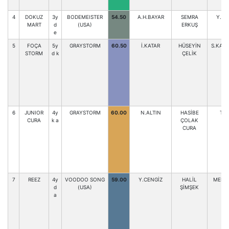
4
DOKUZ
3y
BODEMEISTER
54.50
A.H.BAYAR
SEMRA
Y.BA
MART
d
(USA)
ERKUŞ
e
5
FOÇA
5y
GRAYSTORM
60.50
İ.KATAR
HÜSEYİN
S.KARA
STORM
d k
ÇELİK
6
JUNIOR
4y
GRAYSTORM
60.00
N.ALTIN
HASİBE
T.Ç
CURA
k a
ÇOLAK
CURA
7
REEZ
4y
VOODOO SONG
59.00
Y.CENGİZ
HALİL
MEHM
d
(USA)
ŞİMŞEK
a