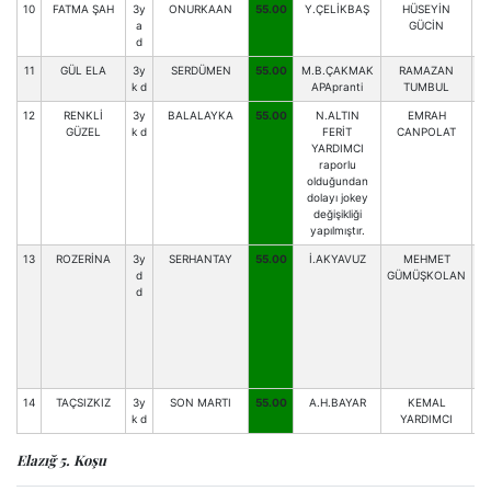
10
FATMA ŞAH
3y
ONURKAAN
55.00
Y.ÇELİKBAŞ
HÜSEYİN
B
a
GÜCİN
d
11
GÜL ELA
3y
SERDÜMEN
55.00
M.B.ÇAKMAK
RAMAZAN
k d
APApranti
TUMBUL
12
RENKLİ
3y
BALALAYKA
55.00
N.ALTIN
EMRAH
GÜZEL
k d
FERİT
CANPOLAT
YARDIMCI
raporlu
olduğundan
dolayı jokey
değişikliği
yapılmıştır.
13
ROZERİNA
3y
SERHANTAY
55.00
İ.AKYAVUZ
MEHMET
d
GÜMÜŞKOLAN
d
14
TAÇSIZKIZ
3y
SON MARTI
55.00
A.H.BAYAR
KEMAL
A
k d
YARDIMCI
Elazığ 5. Koşu