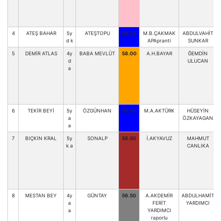
4
ATEŞ BAHAR
5y
ATEŞTOPU
59.50
M.B.ÇAKMAK
ABDULVAHİT
d k
APApranti
SUNKAR
5
DEMİR ATLAS
4y
BABA MEVLÜT
58.00
A.H.BAYAR
ĞEMDİN
d
ULUCAN
a
6
TEKİR BEYİ
5y
ÖZGÜNHAN
59.50
M.A.AKTÜRK
HÜSEYİN
a
ÖZKAYAGAN
a
7
BIÇKIN KRAL
5y
SONALP
58.50
İ.AKYAVUZ
MAHMUT
k a
CANLIKA
8
MESTAN BEY
4y
GÜNTAY
56.50
A.AKDEMİR
ABDULHAMİT
a
FERİT
YARDIMCI
a
YARDIMCI
raporlu