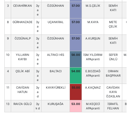
3
CEVAHİRKAN
3y
ÖZGÜNHAN
57.00
M.S.ÇELİK
SEMİH
a
KATI
e
8
GÜRHANZADE
3y
UÇANKRAL
57.00
M.KAYA
METE
GÜ
a
ÇELİK
e
9
ÖZGÜNALP
3y
ÖZGÜNHAN
57.00
A.KURŞUN
SEMİH
a
KATI
e
10
YILLARIN
3y
ALTINCI HİS
56.00
İSM.YILDIRIM
SEFER
MAH
KAYBI
a
APApranti
ÜNLÜ
e
4
ÇELİK ABİ
3y
BALTACI
54.00
E.BOZDAĞ
ORHAN
H.
a
APApranti
BAŞPINAR
e
11
CAVİDAN
3y
KAYAYÜREKLİ
55.00
A.KAÇMAZ
CAVİDAN
E
HATUN
a
KAYA
d
ÖZASLAN
13
RAVZA GÜLÜ
3y
KURUŞAĞA
53.00
M.KEÇECİ
İSRAFİL
BET
k d
APApranti
FELHAN