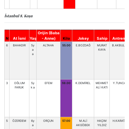
İstanbul 8. Koşu
Orijin (Baba
N
At İsmi
Yaş
- Anne)
Kilo
Jokey
Sahip
Antrenör
6
BAHADIR
5y
ALTAHA
55.00
E.BOZDAĞ
MURAT
B.AKBULUT
a
KAYA
a
3
OĞLUM
5y
EFEM
59.00
K.DEMİREL
MEHMET
Y.TUNCAY
FARUK
k a
ALİ KATI
5
ÖZERDEM
6y
ORÇUN
57.00
M.ALİ
HAÇIM
H.KARATAŞ
a
AKGÖBEK
YILDIZ