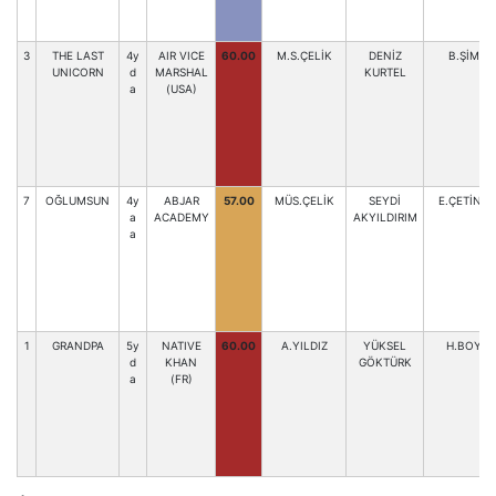
3
THE LAST
4y
AIR VICE
60.00
M.S.ÇELİK
DENİZ
B.ŞİMŞE
UNICORN
d
MARSHAL
KURTEL
a
(USA)
7
OĞLUMSUN
4y
ABJAR
57.00
MÜS.ÇELİK
SEYDİ
E.ÇETİNK
a
ACADEMY
AKYILDIRIM
a
1
GRANDPA
5y
NATIVE
60.00
A.YILDIZ
YÜKSEL
H.BOYRA
d
KHAN
GÖKTÜRK
a
(FR)