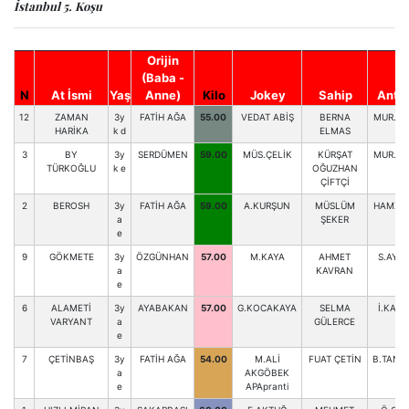
İstanbul 5. Koşu
Orijin
(Baba -
N
At İsmi
Yaş
Anne)
Kilo
Jokey
Sahip
Antr
12
ZAMAN
3y
FATİH AĞA
55.00
VEDAT ABİŞ
BERNA
MUR.AK
HARİKA
k d
ELMAS
3
BY
3y
SERDÜMEN
59.00
MÜS.ÇELİK
KÜRŞAT
MUR.AK
TÜRKOĞLU
k e
OĞUZHAN
ÇİFTÇİ
2
BEROSH
3y
FATİH AĞA
59.00
A.KURŞUN
MÜSLÜM
HAMZA 
a
ŞEKER
e
9
GÖKMETE
3y
ÖZGÜNHAN
57.00
M.KAYA
AHMET
S.AYD
a
KAVRAN
e
6
ALAMETİ
3y
AYABAKAN
57.00
G.KOCAKAYA
SELMA
İ.KAR
VARYANT
a
GÜLERCE
e
7
ÇETİNBAŞ
3y
FATİH AĞA
54.00
M.ALİ
FUAT ÇETİN
B.TANR
a
AKGÖBEK
e
APApranti