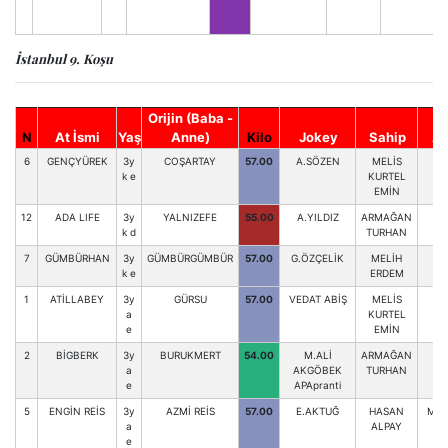
İstanbul 9. Koşu
Orijin (Baba -
N
At İsmi
Yaş
Anne)
Kilo
Jokey
Sahip
An
6
GENÇYÜREK
3y
COŞARTAY
57.00
A.SÖZEN
MELİS
H.
k e
KURTEL
EMİN
12
ADA LIFE
3y
YALNIZEFE
55.00
A.YILDIZ
ARMAĞAN
G.
k d
TURHAN
7
GÜMBÜRHAN
3y
GÜMBÜRGÜMBÜR
57.00
G.ÖZÇELİK
MELİH
k e
ERDEM
1
ATİLLABEY
3y
GÜRSU
57.00
VEDAT ABİŞ
MELİS
H.
a
KURTEL
e
EMİN
2
BİGBERK
3y
BURUKMERT
54.00
M.ALİ
ARMAĞAN
G.
a
AKGÖBEK
TURHAN
e
APApranti
5
ENGİN REİS
3y
AZMİ REİS
57.00
E.AKTUĞ
HASAN
MUR
a
ALPAY
e