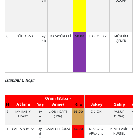
a k
ÖZKAN
6
GÜL DERYA
4y
KAYAYÜREKLİ
50.00
HAK.YILDIZ
MÜSLÜM
a k
ŞEKER
İstanbul 3. Koşu
Orijin (Baba -
N
At İsmi
Yaş
Anne)
Kilo
Jokey
Sahip
An
3
MY RAINY
3y
LION HEART
56.00
E.ÇİZİK
YAKUP
M.H
HEART
a
(USA)
ELĞAÇ
e
1
CAPTAIN BOSS
3y
CATAPULT (USA)
54.00
M.KEÇECİ
NİMET ARİF
H.Y
d
APApranti
KURTEL