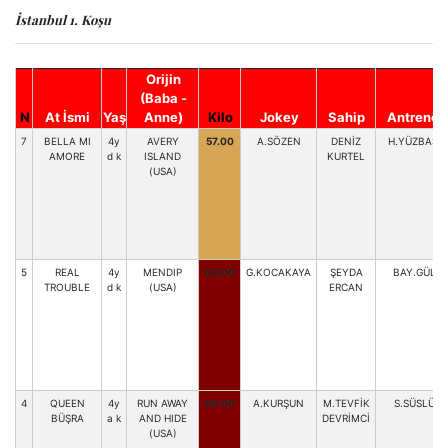
İstanbul 1. Koşu
Orijin
(Baba -
N
At İsmi
Yaş
Anne)
Kilo
Jokey
Sahip
Antrenör
7
BELLA MI
4y
AVERY
57.00
A.SÖZEN
DENİZ
H.YÜZBAŞI
AMORE
d k
ISLAND
KURTEL
(USA)
5
REAL
4y
MENDIP
60.00
G.KOCAKAYA
ŞEYDA
BAY.GÜL
TROUBLE
d k
(USA)
ERCAN
4
QUEEN
4y
RUN AWAY
60.00
A.KURŞUN
M.TEVFİK
S.SÜSLÜ
BÜŞRA
a k
AND HIDE
DEVRİMCİ
(USA)