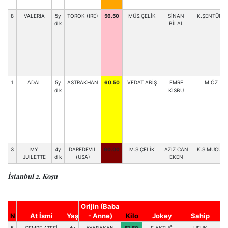
8
VALERIA
5y
TOROK (IRE)
56.50
MÜS.ÇELİK
SİNAN
K.ŞENTÜRK
d k
BİLAL
1
ADAL
5y
ASTRAKHAN
60.50
VEDAT ABİŞ
EMRE
M.ÖZ
d k
KİSBU
3
MY
4y
DAREDEVIL
60.00
M.S.ÇELİK
AZİZ CAN
K.S.MUCUR
JUILETTE
d k
(USA)
EKEN
İstanbul 2. Koşu
Orijin (Baba
N
At İsmi
Yaş
- Anne)
Kilo
Jokey
Sahip
A