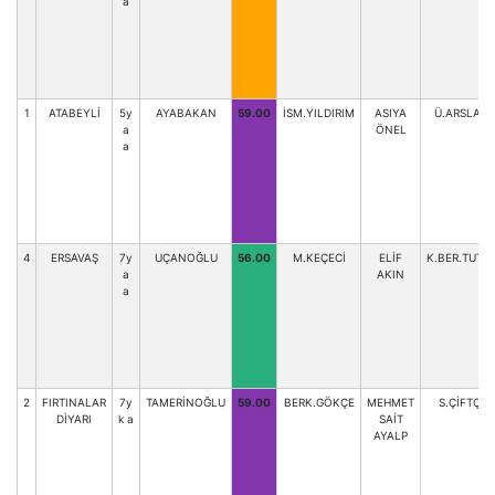
a
1
ATABEYLİ
5y
AYABAKAN
59.00
İSM.YILDIRIM
ASIYA
Ü.ARSLAN
a
ÖNEL
a
4
ERSAVAŞ
7y
UÇANOĞLU
56.00
M.KEÇECİ
ELİF
K.BER.TUTA
a
AKIN
a
2
FIRTINALAR
7y
TAMERİNOĞLU
59.00
BERK.GÖKÇE
MEHMET
S.ÇİFTÇİ
DİYARI
k a
SAİT
AYALP