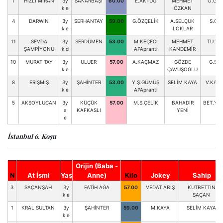
1
HIZLI MİRAN
3y
SAKARBAŞI
60.00
E.AKTUĞ
MEHMET
Ö.GÜN
k e
ÖZKAN
4
DARWIN
3y
SERHANTAY
59.00
G.ÖZÇELİK
A.SELÇUK
S.ÇİF
k e
LOKLAR
11
SEVDA
3y
SERDÜMEN
53.00
M.KEÇECİ
MEHMET
TU.TU
ŞAMPİYONU
k d
APApranti
KANDEMİR
10
MURAT TAY
3y
ULUER
57.00
A.KAÇMAZ
GÖZDE
G.SÜ
k e
ÇAVUŞOĞLU
8
ERİŞMİŞ
3y
ŞAHİNTER
53.00
Y.Ş.GÜMÜŞ
SELİM KAYA
V.KAR
k e
APApranti
5
AKSOYLUCAN
3y
KÜÇÜK
57.00
M.S.ÇELİK
BAHADIR
BET.YIL
a
KAFKASLI
YENİ
e
İstanbul 6. Koşu
Orijin (Baba -
N
At İsmi
Yaş
Anne)
Kilo
Jokey
Sahip
3
SAÇANŞAH
3y
FATİH AĞA
57.00
VEDAT ABİŞ
KUTBETTİN
k e
SAÇAN
1
KRAL SULTAN
3y
ŞAHİNTER
59.00
M.KAYA
SELİM KAYA
k e