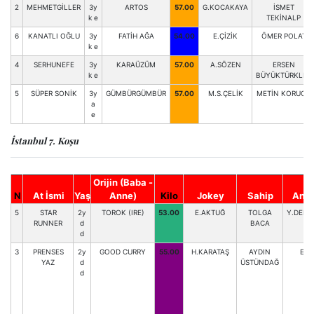
2
MEHMETGİLLER
3y
ARTOS
57.00
G.KOCAKAYA
İSMET
k e
TEKİNALP
6
KANATLI OĞLU
3y
FATİH AĞA
54.00
E.ÇİZİK
ÖMER POLAT
k e
4
SERHUNEFE
3y
KARAÜZÜM
57.00
A.SÖZEN
ERSEN
k e
BÜYÜKTÜRKLER
5
SÜPER SONİK
3y
GÜMBÜRGÜMBÜR
57.00
M.S.ÇELİK
METİN KORUCU
a
e
İstanbul 7. Koşu
Orijin (Baba -
N
At İsmi
Yaş
Anne)
Kilo
Jokey
Sahip
Antr
5
STAR
2y
TOROK (IRE)
53.00
E.AKTUĞ
TOLGA
Y.DEMİ
RUNNER
d
BACA
d
3
PRENSES
2y
GOOD CURRY
55.00
H.KARATAŞ
AYDIN
E.U
YAZ
d
ÜSTÜNDAĞ
d