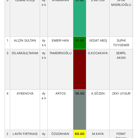
5
CEMRE ATEŞİ
4y
AYABAKAN
51.50
E.AKTUĞ
UFUK
V
k k
MISIRLIOĞLU
1
ALÇİN SULTAN
4y
EMBİR HAN
61.50
VEDAT ABİŞ
SUPHİ
k k
TOYDEMİR
3
DİLARASULTANIM
4y
TAMERİNOĞLU
59.50
G.KOCAKAYA
SERPİL
k k
AKAN
4
AYBENOVA
4y
ARTOS
58.00
A.SÖZEN
ZEKİ UYGUR
A.
a k
2
LAVİN FIRTINASI
4y
ÖZGÜNHAN
60.00
M.KAYA
FERAT
A