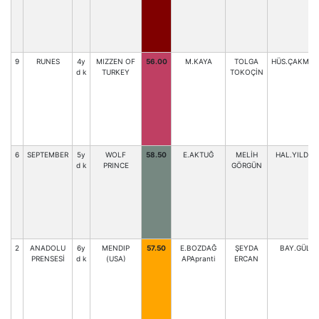
9
RUNES
4y
MIZZEN OF
56.00
M.KAYA
TOLGA
HÜS.ÇAKMAK
d k
TURKEY
TOKOÇİN
6
SEPTEMBER
5y
WOLF
58.50
E.AKTUĞ
MELİH
HAL.YILDIZ
d k
PRINCE
GÖRGÜN
2
ANADOLU
6y
MENDIP
57.50
E.BOZDAĞ
ŞEYDA
BAY.GÜL
PRENSESİ
d k
(USA)
APApranti
ERCAN