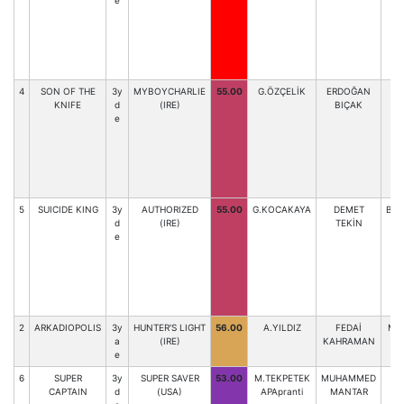
e
4
SON OF THE
3y
MYBOYCHARLIE
55.00
G.ÖZÇELİK
ERDOĞAN
Y.
KNIFE
d
(IRE)
BIÇAK
e
5
SUICIDE KING
3y
AUTHORIZED
55.00
G.KOCAKAYA
DEMET
BAY
d
(IRE)
TEKİN
e
2
ARKADIOPOLIS
3y
HUNTER'S LIGHT
56.00
A.YILDIZ
FEDAİ
MÜ
a
(IRE)
KAHRAMAN
e
6
SUPER
3y
SUPER SAVER
53.00
M.TEKPETEK
MUHAMMED
E
CAPTAIN
d
(USA)
APApranti
MANTAR