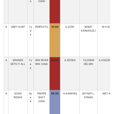
a
(USA)
6
GREY KURT
7y
PERFECTO
57.00
E.ÇİZİK
BERAT
M.H.ELĞ
d
KARAKEÇİLİ
a
4
WINNER
7y
WIN RIVER
60.00
A.SÖZEN
YILDIRIM
A.KÜÇÜKAK
GETS IT ALL
a
WIN (USA)
GELGİN
a
9
SONG
4y
TRAPPE
56.00
H.KARATAŞ
ZEYNEP L.
MET.ACA
RISING
a
SHOT
ATMAN
a
(USA)