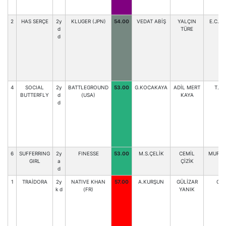
2
HAS SERÇE
2y
KLUGER (JPN)
54.00
VEDAT ABİŞ
YALÇIN
E.C.B
d
TÜRE
d
4
SOCIAL
2y
BATTLEGROUND
53.00
G.KOCAKAYA
ADİL MERT
T.TA
BUTTERFLY
d
(USA)
KAYA
d
6
SUFFERRING
2y
FINESSE
53.00
M.S.ÇELİK
CEMİL
MUR.AK
GIRL
a
ÇİZİK
d
1
TRAİDORA
2y
NATIVE KHAN
57.00
A.KURŞUN
GÜLİZAR
C.K
k d
(FR)
YANIK