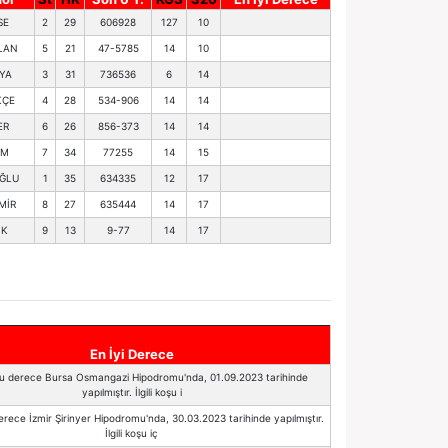
SE
2
29
606928
127
10
LAN
5
21
47-5785
14
10
YA
3
31
736536
6
14
KÇE
4
28
534-906
14
14
ER
6
26
856-373
14
14
UM
7
34
77255
14
15
ĞLU
1
35
634335
12
17
MİR
8
27
635444
14
17
İK
9
13
9-77
14
17
En İyi Derece
Bu derece Bursa Osmangazi Hipodromu'nda, 01.09.2023 tarihinde
yapılmıştır. İlgili koşu i
erece İzmir Şirinyer Hipodromu'nda, 30.03.2023 tarihinde yapılmıştır.
İlgili koşu iç