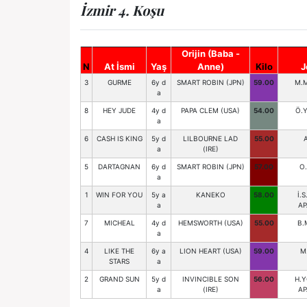
İzmir 4. Koşu
Orijin (Baba -
N
At İsmi
Yaş
Anne)
Kilo
J
3
GURME
6y d
SMART ROBIN (JPN)
59.00
M.M
a
8
HEY JUDE
4y d
PAPA CLEM (USA)
54.00
Ö.Y
a
6
CASH IS KING
5y d
LILBOURNE LAD
55.00
a
(IRE)
5
DARTAGNAN
6y d
SMART ROBIN (JPN)
57.00
O.
a
1
WIN FOR YOU
5y a
KANEKO
58.00
İ.
a
AP
7
MICHEAL
4y d
HEMSWORTH (USA)
55.00
B.
a
4
LIKE THE
6y a
LION HEART (USA)
59.00
M
STARS
a
2
GRAND SUN
5y d
INVINCIBLE SON
56.00
H.Y
a
(IRE)
AP