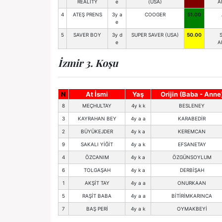
REALITY
e
(USA)
A
4
ATEŞ PRENS
3y a
COOGER
51.00
e
5
SAVER BOY
3y d
SUPER SAVER (USA)
50.00
e
A
İzmir 3. Koşu
N
At İsmi
Yaş
Orijin (Baba - Anne
8
MEÇHULTAY
4y k k
BESLENEY
3
KAYRAHAN BEY
4y a a
KARABEDİR
2
BÜYÜKEJDER
4y k a
KEREMCAN
9
SAKALI YİĞİT
4y a k
EFSANETAY
4
ÖZCANIM
4y k a
ÖZGÜNSOYLUM
6
TOLGAŞAH
4y k a
DERBİŞAH
1
AKŞİT TAY
4y a a
ONURKAAN
5
RAŞİT BABA
4y a a
BİTİRİMKARINCA
7
BAŞ PERİ
4y a k
OYMAKBEYİ