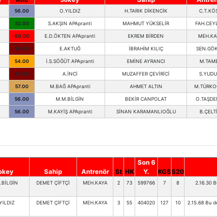
56.00
O.YILDIZ
H.TARIK DİKENCİK
C.T.KÖ
52.00
S.AKŞIN APApranti
MAHMUT YÜKSELİR
FAH.CEY
60.00
E.D.ÖKTEN APApranti
EKREM BİRDEN
MEH.KA
58.00
E.AKTUĞ
İBRAHİM KILIÇ
SEN.GÖ
54.00
İ.S.SÖĞÜT APApranti
EMİNE AYRANCI
M.TAM
58.00
A.İNCİ
MUZAFFER ÇEVİRİCİ
S.YUD
57.00
M.BAĞ APApranti
AHMET ALTIN
M.TÜRKO
56.00
M.M.BİLGİN
BEKİR CANPOLAT
O.TAŞDE
56.00
M.KAYİŞ APApranti
SİNAN KARAMANLIOĞLU
B.ÇELT
Son 6
okey
Sahip
Antrenör
St
HK
Y.
KGS
S20
.BİLGİN
DEMET ÇİFTÇİ
MEH.KAYA
2
73
599766
7
8
2.16.30 
YILDIZ
DEMET ÇİFTÇİ
MEH.KAYA
3
55
404020
127
10
2.15.68 Bu d