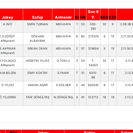
Son 6
Jokey
Sahip
Antrenör
St
HK
Y.
KGS
S20
A.İNCİ
EMİN TURHAN
MEH.KAYA
1
53
030-
32
9
2.09.38 
290
İ.S.SÖĞÜT
GÖKHAN
MEH.KAYA
6
60
275374
6
15
2.11.00 
APApranti
ALBAYRAK
E.AKPINAR
ERKAN OKAN
MEH.KAYA
2
57
574654
5
15
2.11.90 
APApranti
H.YOLAÇICI
HÜSEYİN YILDIZ
G.TOKLU
3
53
1-
32
17
2.11.
APApranti
54353
M.M.BİLGİN
ERAY KOKTAY
S.YANIK
7
51
4315-
6
17
2.13.
66
O.YILDIZ
HAKAN AGAR
H.DÜLGER
5
44
632545
6
17
2.12.
Ö.YILDIRIM
FAİK GÖNÜLTAŞ
N.GÖNÜLTAŞ
4
61
512712
18
19
2.13.
)
Kilo
Jokey
Sahip
Antre