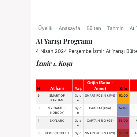
Üyelik
Anasayfa
Bülten
Tahmin
At 
At Yarışı Programı
4 Nisan 2024 Perşembe İzmir At Yarışı Bült
İzmir 1. Koşu
Orijin (Baba -
N
At İsmi
Yaş
Anne)
Kilo
9
SMART OF
3y d
SMART ROBIN (JPN)
52.00
KAYHAN
e
3
MY NAME IS
3y d
HAKEEM (USA)
57.00
NOBODY
e
1
SKYLARK
3y a
CAPTAIN RIO (GB)
58.00
e
6
PERFECT SPEED
3y d
SMART ROBIN (JPN)
56.00
M