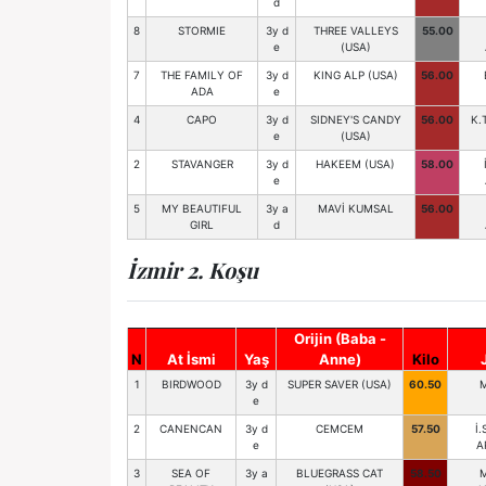
d
8
STORMIE
3y d
THREE VALLEYS
55.00
e
(USA)
7
THE FAMILY OF
3y d
KING ALP (USA)
56.00
ADA
e
4
CAPO
3y d
SIDNEY'S CANDY
56.00
K.
e
(USA)
2
STAVANGER
3y d
HAKEEM (USA)
58.00
e
5
MY BEAUTIFUL
3y a
MAVİ KUMSAL
56.00
GIRL
d
İzmir 2. Koşu
Orijin (Baba -
N
At İsmi
Yaş
Anne)
Kilo
1
BIRDWOOD
3y d
SUPER SAVER (USA)
60.50
M
e
2
CANENCAN
3y d
CEMCEM
57.50
İ
e
A
3
SEA OF
3y a
BLUEGRASS CAT
58.50
M