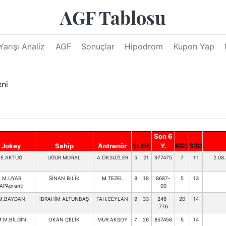
AGF Tablosu
Yarışı Analiz
AGF
Sonuçlar
Hipodrom
Kupon Yap
eni
Son 6
Jokey
Sahip
Antrenör
St
HK
Y.
KGS
S20
E.AKTUĞ
UĞUR MORAL
A.ÖKSÜZLER
5
21
977475
7
11
2.08.
M.UYAR
SİNAN BİLİK
M.TEZEL
8
18
8687-
5
13
APApranti
00
M.BAYDAN
İBRAHİM ALTUNBAŞ
FAH.CEYLAN
9
33
246-
20
14
776
.M.BİLGİN
OKAN ÇELİK
MUR.AKSOY
7
26
857456
5
14