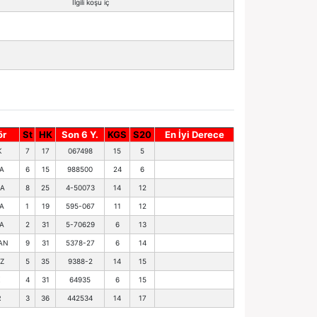
İlgili koşu iç
ör
St
HK
Son 6 Y.
KGS
S20
En İyi Derece
K
7
17
067498
15
5
A
6
15
988500
24
6
A
8
25
4-50073
14
12
A
1
19
595-067
11
12
A
2
31
5-70629
6
13
AN
9
31
5378-27
6
14
IZ
5
35
9388-2
14
15
K
4
31
64935
6
15
R
3
36
442534
14
17