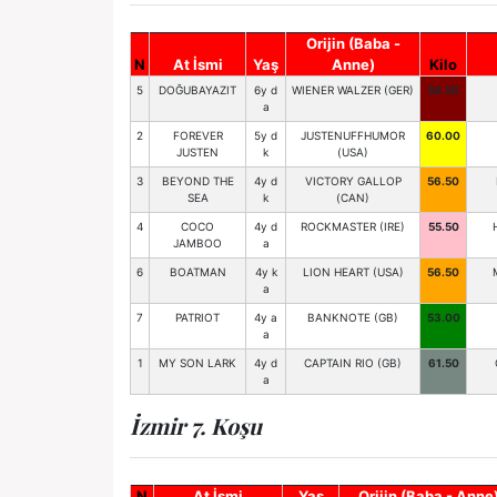
Orijin (Baba -
N
At İsmi
Yaş
Anne)
Kilo
5
DOĞUBAYAZIT
6y d
WIENER WALZER (GER)
59.50
a
2
FOREVER
5y d
JUSTENUFFHUMOR
60.00
JUSTEN
k
(USA)
3
BEYOND THE
4y d
VICTORY GALLOP
56.50
SEA
k
(CAN)
4
COCO
4y d
ROCKMASTER (IRE)
55.50
JAMBOO
a
6
BOATMAN
4y k
LION HEART (USA)
56.50
a
7
PATRIOT
4y a
BANKNOTE (GB)
53.00
a
1
MY SON LARK
4y d
CAPTAIN RIO (GB)
61.50
a
İzmir 7. Koşu
N
At İsmi
Yaş
Orijin (Baba - Anne