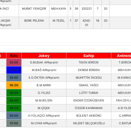
PApranti
A.İNCİ
MURAT YENİÇERİ
MEH.KAYA
5
39
325221
7
20
S.AKŞIN
BERK PELENK
M.TEZEL
1
37
4243-
18
20
PApranti
01
)
Kilo
Jokey
Sahip
Antren
52.00
D.BUDAK APApranti
TEKİN BİRİCİK
T.BİRİCİ
54.00
M.BAĞ APApranti
EKREM BİRDEN
MEH.KAY
55.00
E.D.ÖKTEN APApranti
MUHİTTİN İNCESU
M.KARAC
56.00
B.M.MIRIK
İSMAİL YAĞCI
MEH.KAY
58.00
O.YILDIZ
LÜTFİ TURAN
MEH.KAY
58.00
M.M.BİLGİN
ENDER ÖZÜNÜSEVEN
FAH.CEYL
58.00
M.ÇİÇEK
ÖZGÜR KAHRAMAN
A.R.YILD
55.00
H.YOLAÇICI APApranti
BÜLENT AKBÖRÜ
C.ARPE
57.00
M.UYAR APApranti
NEJDET SELÇUKOĞLU
C.BATU