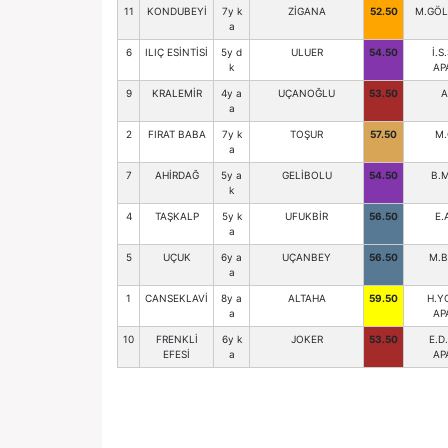
11
KONDUBEYİ
7y k
ZİGANA
52.50
M.GÖL 
a
6
ILIÇ ESİNTİSİ
5y d
ULUER
54.50
İ.S
k
AP
9
KRALEMİR
4y a
UÇANOĞLU
53.50
A
a
2
FIRAT BABA
7y k
TOŞUR
57.50
M.
a
7
AHİRDAĞ
5y a
GELİBOLU
54.50
B.M
k
4
TAŞKALP
5y k
UFUKBİR
56.50
E.
a
5
UÇUK
6y a
UÇANBEY
56.50
M.
a
1
CANSEKLAVİ
8y a
ALTAHA
59.50
H.Y
a
AP
10
FRENKLİ
6y k
JOKER
53.50
E.D
EFESİ
a
AP