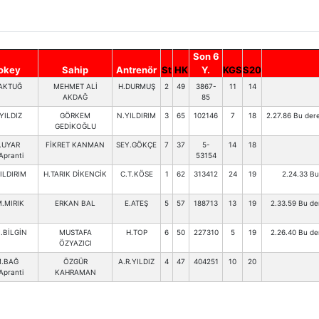
Son 6
okey
Sahip
Antrenör
St
HK
Y.
KGS
S20
AKTUĞ
MEHMET ALİ
H.DURMUŞ
2
49
3867-
11
14
AKDAĞ
85
YILDIZ
GÖRKEM
N.YILDIRIM
3
65
102146
7
18
2.27.86 Bu dere
GEDİKOĞLU
.UYAR
FİKRET KANMAN
SEY.GÖKÇE
7
37
5-
14
18
Apranti
53154
ILDIRIM
H.TARIK DİKENCİK
C.T.KÖSE
1
62
313412
24
19
2.24.33 Bu
M.MIRIK
ERKAN BAL
E.ATEŞ
5
57
188713
13
19
2.33.59 Bu der
.BİLGİN
MUSTAFA
H.TOP
6
50
227310
5
19
2.26.40 Bu der
ÖZYAZICI
.BAĞ
ÖZGÜR
A.R.YILDIZ
4
47
404251
10
20
Apranti
KAHRAMAN