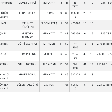
APApranti
DEMET ÇİFTÇİ
MEH.KAYA
8
41
46-
6
10
2.16.13 
7870
.SÖĞÜT
ERDAL ÇİÇEK
T.DURAN
9
35
99500-
28
12
Apranti
8
.İNCİ
MEHMET
N.GÖNÜLTAŞ
5
39
426070
13
13
GÖNÜLTAŞ
ÇİÇEK
MUSTAFA
MEH.KAYA
7
83
265256
6
15
2.15.73 
DURMAZ
.MIRIK
LÜTFİ SABANCI
M.TAMER
11
60
74-
18
16
2.16.56 Bu d
4305
AKTUĞ
BERK PELENK
M.TEZEL
6
43
1164-
46
16
2.17.09 Bu d
80
BAYDAN
SALİH BAYDAN
İ.H.BAYDAN
10
39
301-
41
17
2.15.82 Bu d
976
OLAÇICI
AHMET ZORLU
MEH.KAYA
4
86
522223
21
18
Apranti
.ÖKTEN
BÜLENT AKBÖRÜ
C.ARPEK
1
61
60612-
6
18
2.21.27 Bu d
Apranti
0