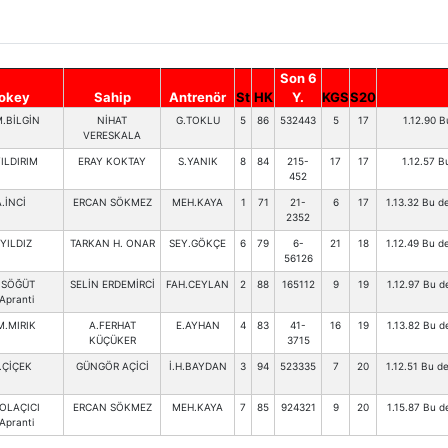
Son 6
okey
Sahip
Antrenör
St
HK
Y.
KGS
S20
.BİLGİN
NİHAT
G.TOKLU
5
86
532443
5
17
1.12.90 
VERESKALA
ILDIRIM
ERAY KOKTAY
S.YANIK
8
84
215-
17
17
1.12.57 B
452
A.İNCİ
ERCAN SÖKMEZ
MEH.KAYA
1
71
21-
6
17
1.13.32 Bu de
2352
YILDIZ
TARKAN H. ONAR
SEY.GÖKÇE
6
79
6-
21
18
1.12.49 Bu de
56126
S.SÖĞÜT
SELİN ERDEMİRCİ
FAH.CEYLAN
2
88
165112
9
19
1.12.97 Bu d
Apranti
M.MIRIK
A.FERHAT
E.AYHAN
4
83
41-
16
19
1.13.82 Bu d
KÜÇÜKER
3715
.ÇİÇEK
GÜNGÖR AÇİCİ
İ.H.BAYDAN
3
94
523335
7
20
1.12.51 Bu de
OLAÇICI
ERCAN SÖKMEZ
MEH.KAYA
7
85
924321
9
20
1.15.87 Bu de
Apranti