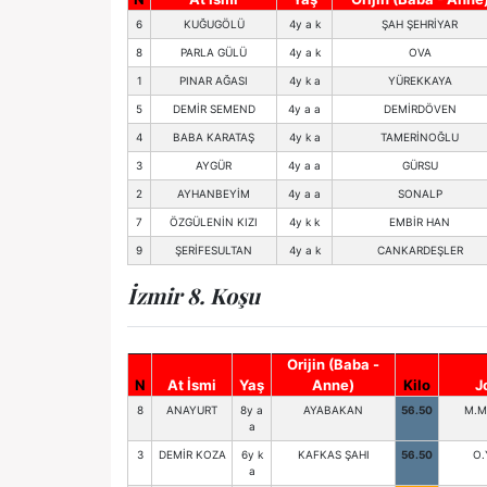
6
KUĞUGÖLÜ
4y a k
ŞAH ŞEHRİYAR
8
PARLA GÜLÜ
4y a k
OVA
1
PINAR AĞASI
4y k a
YÜREKKAYA
5
DEMİR SEMEND
4y a a
DEMİRDÖVEN
4
BABA KARATAŞ
4y k a
TAMERİNOĞLU
3
AYGÜR
4y a a
GÜRSU
2
AYHANBEYİM
4y a a
SONALP
7
ÖZGÜLENİN KIZI
4y k k
EMBİR HAN
9
ŞERİFESULTAN
4y a k
CANKARDEŞLER
İzmir 8. Koşu
Orijin (Baba -
N
At İsmi
Yaş
Anne)
Kilo
J
8
ANAYURT
8y a
AYABAKAN
56.50
M.M
a
3
DEMİR KOZA
6y k
KAFKAS ŞAHI
56.50
O.
a