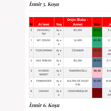
İzmir 5. Koşu
Orijin (Baba -
N
At İsmi
Yaş
Anne)
Kilo
J
5
DAYANIKLI
4y a
BİLGİN
52.50
E.
TAY
a
1
MY CENGO
4y a
ULUER
60.50
O.
a
7
TOZKOPARAN
4y a
ÖZHABER
50.00
M
a
AP
2
HAS TARKAN
4y k
BİLGİN
59.00
Ö.Y
a
3
KIVIRCIK
4y k
TAMERİNOĞLU
56.50
B.
MEMET
a
4
FERMANDER
4y a
SULTAN DE FAUST
53.00
M.M
a
(FR)
6
CANHAY
4y a
CANKARDEŞLER
51.50
M
a
AP
İzmir 6. Koşu