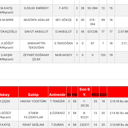
M.KAYİŞ
G.DİLEK EMİRSOY
F.ATCI
3
26
55-094
13
15
APApranti
B.M.MIRIK
MUSTAFA ADALAR
SEY.GÖKÇE
6
40
215-
69
16
264
TOKAÇOĞLU
DAVUT AKBULUT
D.AKBULUT
2
45
021236
17
17
2.07.9
İ.S.SÖĞÜT
SABAHATTİN
S.TEKDOĞAN
4
0
67
7
18
2.11
APApranti
TEKDOĞAN
S.AKŞIN
ZEYNEP DOĞANAY
MUR.AKSOY
1
0
0
120
19
APApranti
ÇİLEK
Son 6
Jokey
Sahip
Antrenör
St
HK
Y.
KGS
S20
.ÇİÇEK
HAKAN YÜCETÜRK
T.TEMİZER
3
58
1-
25
18
2.15.16 Bu de
35135
.S.SÖĞÜT
ETHEM
Ş.ÖZDENİZ
2
58
8-
13
20
2.14.92 Bu de
PApranti
FİLİZDAYILAR
91221
.KAYİŞ
NİHAT SAĞLAM
T.DURAN
4
58
232211
14
20
2.14.69 Bu de