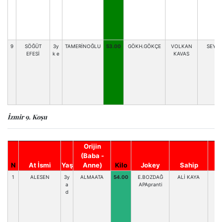
9
SÖĞÜT
3y
TAMERİNOĞLU
53.00
GÖKH.GÖKÇE
VOLKAN
SEY.
EFESİ
k e
KAVAS
İzmir 9. Koşu
Orijin
(Baba -
N
At İsmi
Yaş
Anne)
Kilo
Jokey
Sahip
An
1
ALESEN
3y
ALMAATA
54.00
E.BOZDAĞ
ALİ KAYA
T
a
APApranti
d