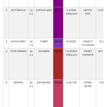
3
BÜYÜKKALE
7y
KAFKAS ŞAHI
58.00
S.AKŞIN
HATİCE
İ.H.BA
k a
APApranti
KÖK
4
KAYAALPBEY
4y
TURBO
59.00
M.ÇİÇEK
CÜNEYT
B.ÇEL
k a
YILDIZHAN
5
TOZKOPARAN
4y
ÖZHABER
56.50
İ.S.SÖĞÜT
FİKRET
SEY.G
a a
APApranti
KANMAN
6
BERTAN
6y
ESKİŞEHİRLİ
60.00
E.AKTUĞ
FATMA
Ü.BÖ
a a
ÇETİN