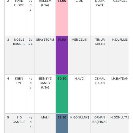
2
HARD
7y
HAKEEM
61.00
Ç.OK
SIDDIK
K.ŞENGEL
FLOOD
d
(USA)
KAYA
a
3
NOBLE
3y
GRAYSTORM
57.50
MER.ÇELİK
TİMUR
H.DURMUŞ
RUNNER
k e
TAKAN
4
KEEN
4y
SIDNEY'S
60.50
N.AVCİ
CEMAL
İ.H.BAYDAN
EYE
d
CANDY
TURAN
a
(USA)
5
BIG
4y
MALİ
58.50
M.GÖNÜLTAŞ
ORHAN
N.GÖNÜLTAŞ
GAMBLE
d
BAŞPINAR
a