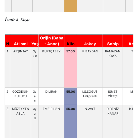
İzmir 8. Koşu
Orijin (Baba
N
At İsmi
Yaş
- Anne)
Kilo
Jokey
Sahip
Antr
1
AFŞINTAY
3y
KURTÇABEY
57.00
M.BAYDAN
RAMAZAN
T.KI
k e
KAYA
2
GÖZDENİN
3y
DİLİRAN
55.00
İ.S.SÖĞÜT
İSMET
M.T
BULUTU
a
APApranti
ÇİFTÇİ
e
3
MÜZEYYEN
3y
EMBİR HAN
55.00
N.AVCİ
D.DENİZ
B.BA
ABLA
a
KANAR
d