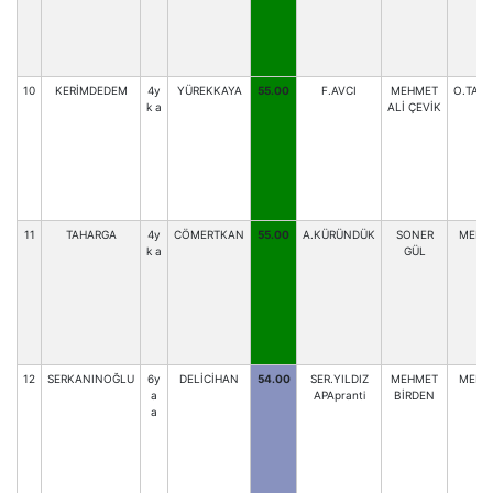
10
KERİMDEDEM
4y
YÜREKKAYA
55.00
F.AVCI
MEHMET
O.TAŞD
k a
ALİ ÇEVİK
11
TAHARGA
4y
CÖMERTKAN
55.00
A.KÜRÜNDÜK
SONER
MEH.
k a
GÜL
12
SERKANINOĞLU
6y
DELİCİHAN
54.00
SER.YILDIZ
MEHMET
MEH.
a
APApranti
BİRDEN
a