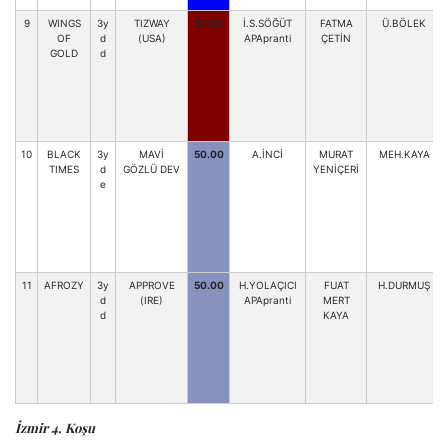
9
WINGS
3y
TIZWAY
51.00
İ.S.SÖĞÜT
FATMA
Ü.BÖLEK
OF
d
(USA)
APApranti
ÇETİN
GOLD
d
10
BLACK
3y
MAVİ
50.00
A.İNCİ
MURAT
MEH.KAYA
TIMES
d
GÖZLÜ DEV
YENİÇERİ
e
11
AFROZY
3y
APPROVE
50.00
H.YOLAÇICI
FUAT
H.DURMUŞ
d
(IRE)
APApranti
MERT
d
KAYA
İzmir 4. Koşu