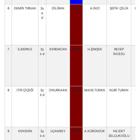
6
DEMİR TIRNAK
3y
DİLİRAN
57.00
A.İNCİ
ŞEFİK ÇELİK
R.
a
d
7
EJDERKIZ
3y
KEREMCAN
57.00
H.ŞİMŞEK
RECEP
M.
k d
İNCESU
8
ITIR ÇİÇEĞİ
3y
ONURKAAN
57.00
MAHS.TURAN
NURİ TURAN
SE
k d
9
KENSHİN
3y
UÇANBEY
57.00
A.KÜRÜNDÜK
NEJDET
C
k d
SELÇUKOĞLU