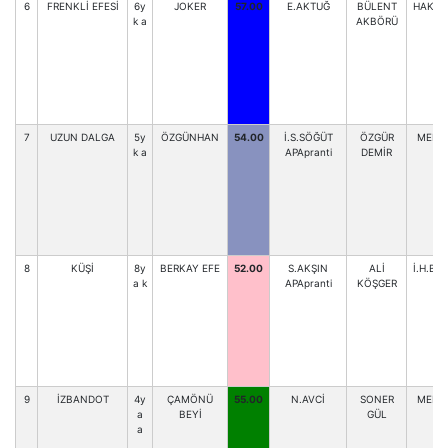
6
FRENKLİ EFESİ
6y
JOKER
57.00
E.AKTUĞ
BÜLENT
HAK.A
k a
AKBÖRÜ
7
UZUN DALGA
5y
ÖZGÜNHAN
54.00
İ.S.SÖĞÜT
ÖZGÜR
MEH.
k a
APApranti
DEMİR
8
KÜŞİ
8y
BERKAY EFE
52.00
S.AKŞIN
ALİ
İ.H.BA
a k
APApranti
KÖŞGER
9
İZBANDOT
4y
ÇAMÖNÜ
55.00
N.AVCİ
SONER
MEH.
a
BEYİ
GÜL
a