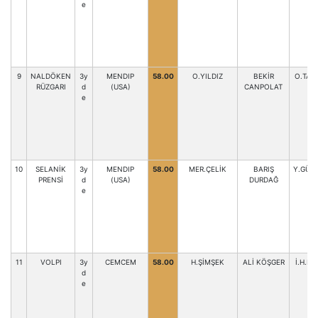
e
9
NALDÖKEN
3y
MENDIP
58.00
O.YILDIZ
BEKİR
O.TAŞ
RÜZGARI
d
(USA)
CANPOLAT
e
10
SELANİK
3y
MENDIP
58.00
MER.ÇELİK
BARIŞ
Y.GÜN
PRENSİ
d
(USA)
DURDAĞ
e
11
VOLPI
3y
CEMCEM
58.00
H.ŞİMŞEK
ALİ KÖŞGER
İ.H.B
d
e