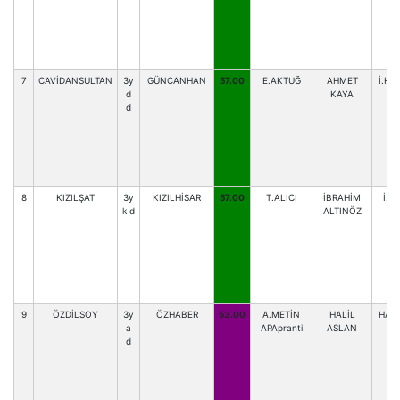
7
CAVİDANSULTAN
3y
GÜNCANHAN
57.00
E.AKTUĞ
AHMET
İ.H.
d
KAYA
d
8
KIZILŞAT
3y
KIZILHİSAR
57.00
T.ALICI
İBRAHİM
İ.A
k d
ALTINÖZ
9
ÖZDİLSOY
3y
ÖZHABER
53.00
A.METİN
HALİL
HAK
a
APApranti
ASLAN
d