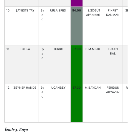
10
ŞAYESTE TAY
3y
URLA EFESİ
54.00
İ.S.SÖĞÜT
FİKRET
SEY
d
APApranti
KANMAN
d
11
TULİPA
3y
TURBO
57.00
B.M.MIRIK
ERKAN
E.
a
BAL
d
12
ZEYNEP HANDE
3y
UÇANBEY
57.00
M.BAYDAN
FERİDUN
R.K
a
AKYAVUZ
d
İzmir 5. Koşu