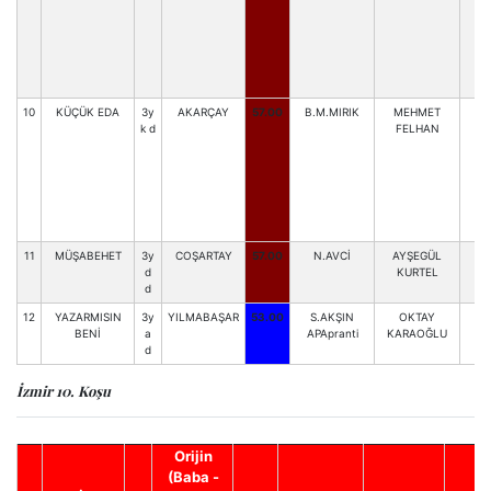
10
KÜÇÜK EDA
3y
AKARÇAY
57.00
B.M.MIRIK
MEHMET
Ü.
k d
FELHAN
11
MÜŞABEHET
3y
COŞARTAY
57.00
N.AVCİ
AYŞEGÜL
M.
d
KURTEL
d
12
YAZARMISIN
3y
YILMABAŞAR
53.00
S.AKŞIN
OKTAY
Ü
BENİ
a
APApranti
KARAOĞLU
d
İzmir 10. Koşu
Orijin
(Baba -