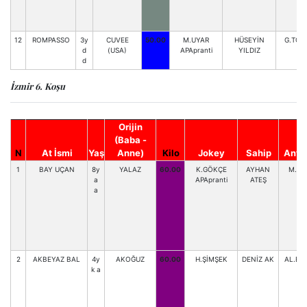
12
ROMPASSO
3y
CUVEE
50.00
M.UYAR
HÜSEYİN
G.TOK
d
(USA)
APApranti
YILDIZ
d
İzmir 6. Koşu
Orijin
(Baba -
N
At İsmi
Yaş
Anne)
Kilo
Jokey
Sahip
Antr
1
BAY UÇAN
8y
YALAZ
60.00
K.GÖKÇE
AYHAN
M.TE
a
APApranti
ATEŞ
a
2
AKBEYAZ BAL
4y
AKOĞUZ
60.00
H.ŞİMŞEK
DENİZ AK
AL.BE
k a