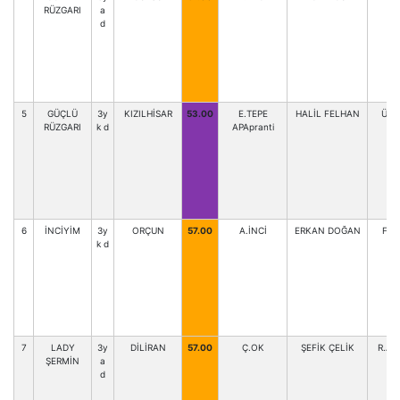
RÜZGARI
a
d
5
GÜÇLÜ
3y
KIZILHİSAR
53.00
E.TEPE
HALİL FELHAN
Ü.A
RÜZGARI
k d
APApranti
6
İNCİYİM
3y
ORÇUN
57.00
A.İNCİ
ERKAN DOĞAN
FER
k d
7
LADY
3y
DİLİRAN
57.00
Ç.OK
ŞEFİK ÇELİK
R.A
ŞERMİN
a
d