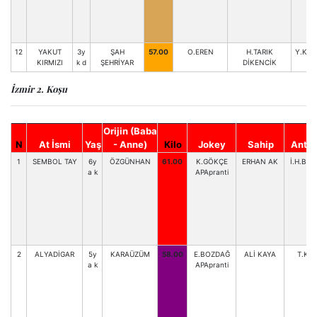
12
YAKUT
3y
ŞAH
57.00
O.EREN
H.TARIK
Y.KA
KIRMIZI
k d
ŞEHRİYAR
DİKENCİK
İzmir 2. Koşu
Orijin (Baba
N
At İsmi
Yaş
- Anne)
Kilo
Jokey
Sahip
Antre
1
SEMBOL TAY
6y
ÖZGÜNHAN
61.00
K.GÖKÇE
ERHAN AK
İ.H.BA
a k
APApranti
2
ALYADİGAR
5y
KARAÜZÜM
58.00
E.BOZDAĞ
ALİ KAYA
T.KIY
a k
APApranti