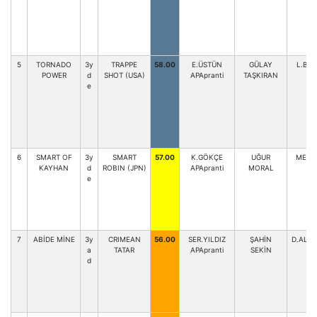
5
TORNADO
3y
TRAPPE
58.00
E.ÜSTÜN
GÜLAY
L.BE
POWER
d
SHOT (USA)
APApranti
TAŞKIRAN
e
6
SMART OF
3y
SMART
57.00
K.GÖKÇE
UĞUR
MEH.
KAYHAN
d
ROBIN (JPN)
APApranti
MORAL
e
7
ABİDE MİNE
3y
CRIMEAN
56.00
SER.YILDIZ
ŞAHİN
D.ALC
a
TATAR
APApranti
SEKİN
d