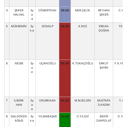
4
ŞEKER
3y
CÖMERTKAN
55.00
MER.ÇELİK
REYHAN
C.YIL
HALHAL
a
ŞEKER
d
5
MÜKREMİN
3y
SONALP
54.00
A.İNCİ
ERKAN
FER.A
k e
DOĞAN
6
NESİB
3y
UÇANOĞLU
54.00
K.TOKAÇOĞLU
ERKUT
F.A.YEŞ
a
ŞAHİN
e
7
İLBERK
3y
ONURKAAN
54.00
M.M.BİLGİN
MUSTAFA
Y.AKK
HAN
a
İLKADIM
e
8
NALDÖKEN
3y
YILMABAŞAR
53.00
O.YILDIZ
BEKİR
O.TAŞ
AĞASI
k e
CANPOLAT