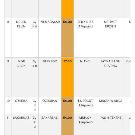
8
MELEK
3y
YILMABAŞAR
54.00
SER.YILDIZ
MEHMET
MEH
PELİN
k d
APApranti
BİRDEN
9
MOR
3y
BERKSOY
57.00
N.AVCİ
FATMA BANU
Y.KA
ÇİÇEK
k d
GÜVENÇ
10
ÖZRÜBA
3y
ÖZDURAN
54.00
İ.S.SÖĞÜT
MUSTAFA ARICI
Ş.
d
APApranti
d
11
SAKARNAZ
3y
SAKARBAŞI
54.00
MUH.OK
YASİN TEKTAŞ
Ü.A
a
APApranti
d