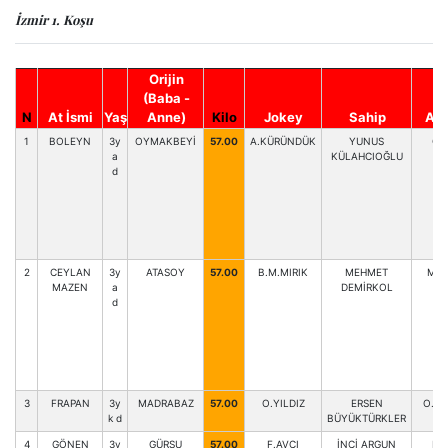
İzmir 1. Koşu
Orijin
(Baba -
N
At İsmi
Yaş
Anne)
Kilo
Jokey
Sahip
Ant
1
BOLEYN
3y
OYMAKBEYİ
57.00
A.KÜRÜNDÜK
YUNUS
C.
a
KÜLAHCIOĞLU
d
2
CEYLAN
3y
ATASOY
57.00
B.M.MIRIK
MEHMET
M.K
MAZEN
a
DEMİRKOL
d
3
FRAPAN
3y
MADRABAZ
57.00
O.YILDIZ
ERSEN
O.TA
k d
BÜYÜKTÜRKLER
4
GÖNEN
3y
GÜRSU
57.00
F.AVCI
İNCİ ARGUN
M.