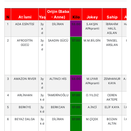
Orijin (Baba
N
At İsmi
Yaş
- Anne)
Kilo
Jokey
Sahip
Ant
1
ADA ESİNTİSİ
3y
DİLİRAN
53.00
S.AKŞIN
İBRAHİM
HAK
a
APApranti
HALİL
d
ASLAN
2
AFRODİTİN
3y
SAADIN GÜCÜ
57.00
M.M.BİLGİN
TANSEL
B.
GÜCÜ
d
ARSLAN
d
3
AMAZON RIVER
3y
ALTINCI HİS
53.00
M.UYAR
ZEMHANUR
A.ÖK
a
APApranti
KAYA
d
4
ARLİNHAN
3y
TAMERİNOĞLU
57.00
O.YILDIZ
CEREN
Ş
k d
AKTEPE
G
5
BERKİYE
3y
BERKCAN
57.00
A.İNCİ
ELİF KAYA
İ.H.
k d
6
BEYAZ DALGA
3y
DİLİRAN
57.00
M.ÇİÇEK
BOZAN
İ.H.
k d
ALTIN