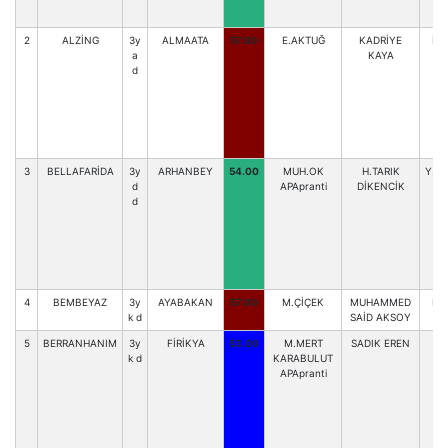
2
ALZİNG
3y
ALMAATA
57.00
E.AKTUĞ
KADRİYE
İ.
a
KAYA
d
3
BELLAFARİDA
3y
ARHANBEY
54.00
MUH.OK
H.TARIK
Y.K
d
APApranti
DİKENCİK
d
4
BEMBEYAZ
3y
AYABAKAN
57.00
M.ÇİÇEK
MUHAMMED
HA
k d
SAİD AKSOY
5
BERRANHANIM
3y
FİRİKYA
53.00
M.MERT
SADIK EREN
M.
k d
KARABULUT
APApranti