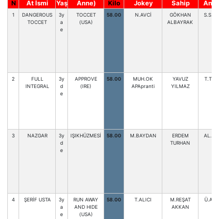
N
At İsmi
Yaş
Anne)
Kilo
Jokey
Sahip
Antr
1
DANGEROUS
3y
TOCCET
58.00
N.AVCİ
GÖKHAN
S.S.G
TOCCET
a
(USA)
ALBAYRAK
e
2
FULL
3y
APPROVE
58.00
MUH.OK
YAVUZ
T.TEM
INTEGRAL
d
(IRE)
APApranti
YILMAZ
e
3
NAZGAR
3y
IŞIKHÜZMESİ
58.00
M.BAYDAN
ERDEM
AL.BE
d
TURHAN
e
4
ŞERİF USTA
3y
RUN AWAY
58.00
T.ALICI
M.REŞAT
Ü.AY
a
AND HIDE
AKKAN
e
(USA)