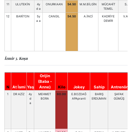
11
ULUTEKİN
4y
ONURKAAN
54.50
M.M.BİLGİN
MÜCAHİT
S.AK
d a
TEMEL
12
BARİTON
5y
CANGIL
54.50
A.İNCİ
KADRİYE
V.AK
a a
DEMİR
İzmir 3. Koşu
Orijin
(Baba -
N
At İsmi
Yaş
Anne)
Kilo
Jokey
Sahip
Antrenör
1
DR AZİZ
4y
MEHMET
60.00
E.BOZDAĞ
BARIŞ
ŞAFAK
d
BORA
APApranti
ERDUMAN
GÜMÜŞ
a