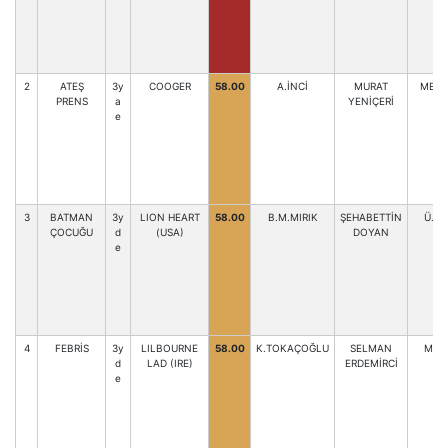
2
ATEŞ
3y
COOGER
58.00
A.İNCİ
MURAT
MEH.
PRENS
a
YENİÇERİ
e
3
BATMAN
3y
LION HEART
58.00
B.M.MIRIK
ŞEHABETTİN
Ü.B
ÇOCUĞU
d
(USA)
DOYAN
e
4
FEBRİS
3y
LILBOURNE
58.00
K.TOKAÇOĞLU
SELMAN
M.TE
d
LAD (IRE)
ERDEMİRCİ
e