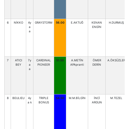
6
NİKKO
4y
GRAYSTORM
56.00
E.AKTUĞ
KENAN
H.DURMUŞ
a
ENGİN
a
7
ATICI
7y
CARDINAL
51.50
A.METİN
ÖMER
A.ÖKSÜZLER
BEY
a
PIONEER
APApranti
DERİN
a
8
BEULIEU
4y
TRIPLE
54.50
M.M.BİLGİN
İNCİ
M.TEZEL
a k
BONUS
ARGUN