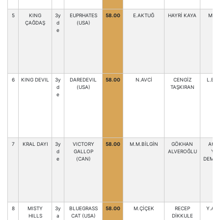
5
KING
3y
EUPRHATES
58.00
E.AKTUĞ
HAYRİ KAYA
M.TE
ÇAĞDAŞ
d
(USA)
e
6
KING DEVIL
3y
DAREDEVIL
58.00
N.AVCİ
CENGİZ
L.BE
d
(USA)
TAŞKIRAN
e
7
KRAL DAYI
3y
VICTORY
58.00
M.M.BİLGİN
GÖKHAN
At Sa
d
GALLOP
ALVEROĞLU
YAS
e
(CAN)
DEMİR
8
MISTY
3y
BLUEGRASS
58.00
M.ÇİÇEK
RECEP
Y.AKK
HILLS
a
CAT (USA)
DİKKULE