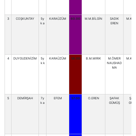
3
COŞKUNTAY
5y
KARAÜZÜM
60.00
M.M.BİLGİN
SADIK
M.KA
k a
EREN
4
DUYGUDENİZİM
5y
KARAÜZÜM
58.00
B.M.MIRIK
M.ÖMER
M.KA
k k
NAUSHAD
MA
5
DEMİRŞAH
7y
EFEM
57.00
O.EREN
ŞAFAK
ŞAF
k a
GÜMÜŞ
GÜM