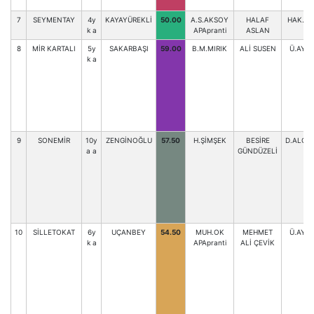
7
SEYMENTAY
4y
KAYAYÜREKLİ
50.00
A.S.AKSOY
HALAF
HAK.A
k a
APApranti
ASLAN
8
MİR KARTALI
5y
SAKARBAŞI
59.00
B.M.MIRIK
ALİ SUSEN
Ü.AYB
k a
9
SONEMİR
10y
ZENGİNOĞLU
57.50
H.ŞİMŞEK
BESİRE
D.ALCE
a a
GÜNDÜZELİ
10
SİLLETOKAT
6y
UÇANBEY
54.50
MUH.OK
MEHMET
Ü.AYB
k a
APApranti
ALİ ÇEVİK