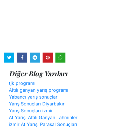
Diğer Blog Yazıları
tjk programı
Altılı ganyan yarış programı
Yabancı yarış sonuçları
Yarış Sonuçları Diyarbakır
Yarış Sonuçları izmir
At Yarışı Altılı Ganyan Tahminleri
izmir At Yarışı Parasal Sonuçları