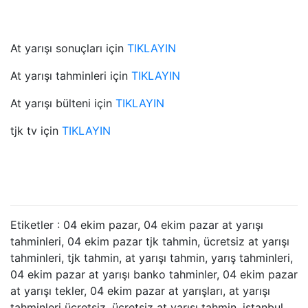
At yarışı sonuçları için
TIKLAYIN
At yarışı tahminleri için
TIKLAYIN
At yarışı bülteni için
TIKLAYIN
tjk tv için
TIKLAYIN
Etiketler : 04 ekim pazar, 04 ekim pazar at yarışı
tahminleri, 04 ekim pazar tjk tahmin, ücretsiz at yarışı
tahminleri, tjk tahmin, at yarışı tahmin, yarış tahminleri,
04 ekim pazar at yarışı banko tahminler, 04 ekim pazar
at yarışı tekler, 04 ekim pazar at yarışları, at yarışı
tahminleri ücretsiz, ücretsiz at yarışı tahmin, istanbul